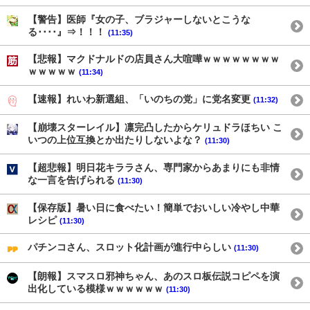
【警告】医師『女の子、ブラジャーしないとこうな
る････』⇒！！！
(11:35)
【悲報】マクドナルドの店員さん大喧嘩ｗｗｗｗｗｗｗｗ
ｗｗｗｗｗ
(11:34)
【速報】れいわ新選組、「いのちの党」に党名変更
(11:32)
【崩壊スターレイル】凛完凸したからケリュドラほちい こ
いつの上位互換とか出たりしないよな？
(11:30)
【超悲報】明日花キララさん、専門家からあまりにも非情
な一言を告げられる
(11:30)
【保存版】暑い日に食べたい！簡単でおいしい冷やし中華
レシピ
(11:30)
パチンコさん、スロット化計画が進行中らしい
(11:30)
【朗報】スマスロ邪神ちゃん、あのスロ板伝説コピペを演
出化している模様ｗｗｗｗｗｗ
(11:30)