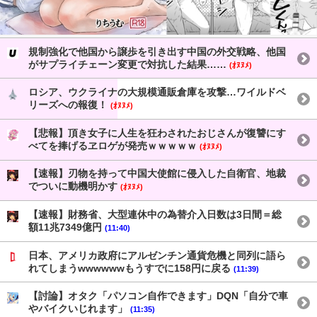
規制強化で他国から譲歩を引き出す中国の外交戦略、他国
がサプライチェーン変更で対抗した結果……
(ｵﾇﾇﾒ)
ロシア、ウクライナの大規模通販倉庫を攻撃…ワイルドベ
リーズへの報復！
(ｵﾇﾇﾒ)
【悲報】頂き女子に人生を狂わされたおじさんが復讐にす
べてを捧げるヱロゲが発売ｗｗｗｗｗ
(ｵﾇﾇﾒ)
【速報】刃物を持って中国大使館に侵入した自衛官、地裁
でついに動機明かす
(ｵﾇﾇﾒ)
【速報】財務省、大型連休中の為替介入日数は3日間＝総
額11兆7349億円
(11:40)
日本、アメリカ政府にアルゼンチン通貨危機と同列に語ら
れてしまうwwwwwwもうすでに158円に戻る
(11:39)
【討論】オタク「パソコン自作できます」DQN「自分で車
やバイクいじれます」
(11:35)