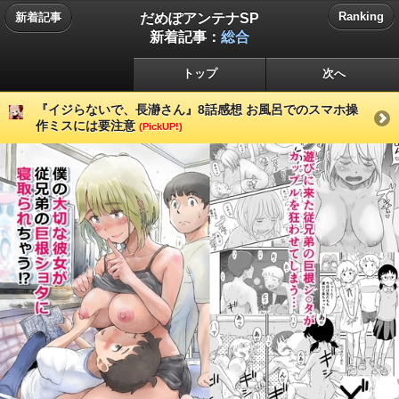
だめぽアンテナSP
Ranking
新着記事
新着記事：
総合
トップ
次へ
『イジらないで、長瀞さん』8話感想 お風呂でのスマホ操
作ミスには要注意
(PickUP!)