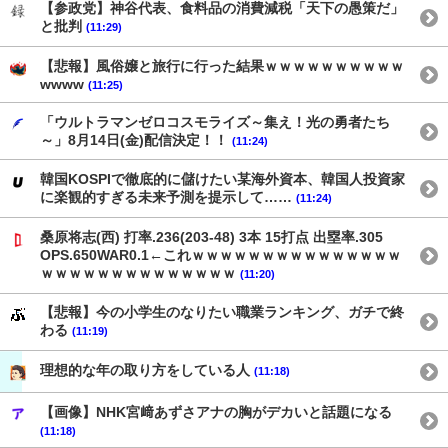
【参政党】神谷代表、食料品の消費減税「天下の愚策だ」
と批判
(11:29)
【悲報】風俗嬢と旅行に行った結果ｗｗｗｗｗｗｗｗｗｗ
wwww
(11:25)
「ウルトラマンゼロコスモライズ～集え！光の勇者たち
～」8月14日(金)配信決定！！
(11:24)
韓国KOSPIで徹底的に儲けたい某海外資本、韓国人投資家
に楽観的すぎる未来予測を提示して……
(11:24)
桑原将志(西) 打率.236(203-48) 3本 15打点 出塁率.305
OPS.650WAR0.1←これｗｗｗｗｗｗｗｗｗｗｗｗｗｗｗ
ｗｗｗｗｗｗｗｗｗｗｗｗｗｗ
(11:20)
【悲報】今の小学生のなりたい職業ランキング、ガチで終
わる
(11:19)
理想的な年の取り方をしている人
(11:18)
【画像】NHK宮﨑あずさアナの胸がデカいと話題になる
(11:18)