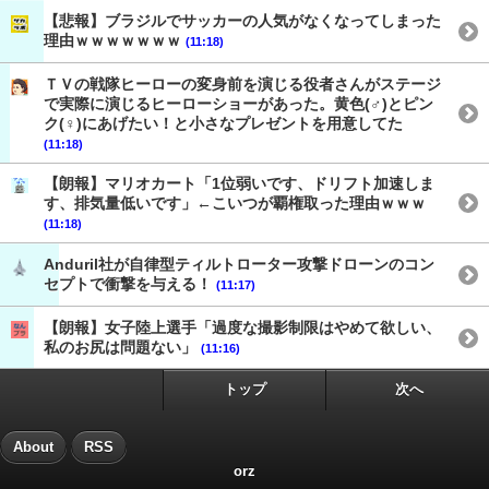
【悲報】ブラジルでサッカーの人気がなくなってしまった
理由ｗｗｗｗｗｗｗ
(11:18)
ＴＶの戦隊ヒーローの変身前を演じる役者さんがステージ
で実際に演じるヒーローショーがあった。黄色(♂)とピン
ク(♀)にあげたい！と小さなプレゼントを用意してた
(11:18)
【朗報】マリオカート「1位弱いです、ドリフト加速しま
す、排気量低いです」←こいつが覇権取った理由ｗｗｗ
(11:18)
Anduril社が自律型ティルトローター攻撃ドローンのコン
セプトで衝撃を与える！
(11:17)
【朗報】女子陸上選手「過度な撮影制限はやめて欲しい、
私のお尻は問題ない」
(11:16)
トップ
次へ
About
RSS
orz