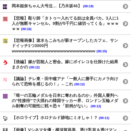
岡本姫奈ちゃん大号泣…【乃木坂46】
(00:19)
【悲報】彫り師「タトゥー入れてる奴は全員バカ。3人に1
人が無断キャンセル。9割が5千円に値切ってくる」ｗｗｗ
ｗｗ
(00:16)
【悲報画像】速水もこみちが新オープンしたカフェ、サン
ドイッチ1つ3000円
wwwwwwwwwwwwwwwwwwwwwwwwww
(00:15)
【後編】嫁が芸能人と密会。嫁にボイレコを仕掛けた結果
まさかの
(00:12)
【議論】テレ東・田中瞳アナ「一般人に勝手にカメラ向け
られて恐怖を感じるの！」←これ
(00:12)
「唯一の五輪メダルを日本に奪われるのか」外国人審判へ
の“性接待”で大揺れの韓国サッカー界、ロンドン五輪メダ
ル剝奪の可能性に戦々恐々「前例がない」
(00:12)
【ホロライブ】ホロナルド跡地にミオしゃ！？
(00:11)
【画像】Vシネマ女優・横須賀昌美、透け乳首＆透けマン