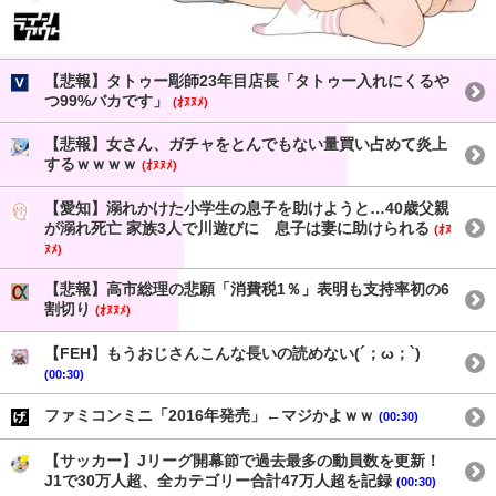
【悲報】タトゥー彫師23年目店長「タトゥー入れにくるや
つ99%バカです」
(ｵﾇﾇﾒ)
【悲報】女さん、ガチャをとんでもない量買い占めて炎上
するｗｗｗｗ
(ｵﾇﾇﾒ)
【愛知】溺れかけた小学生の息子を助けようと…40歳父親
が溺れ死亡 家族3人で川遊びに 息子は妻に助けられる
(ｵﾇ
ﾇﾒ)
【悲報】高市総理の悲願「消費税1％」表明も支持率初の6
割切り
(ｵﾇﾇﾒ)
【FEH】もうおじさんこんな長いの読めない(´；ω；`)
(00:30)
ファミコンミニ「2016年発売」←マジかよｗｗ
(00:30)
【サッカー】Jリーグ開幕節で過去最多の動員数を更新！
J1で30万人超、全カテゴリー合計47万人超を記録
(00:30)