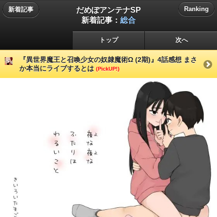
だめぽアンテナSP
Ranking
新着記事
新着記事：
総合
トップ
次へ
『異世界魔王と召喚少女の奴隷魔術Ω (2期)』4話感想 まさ
か本当にライブするとは
(PickUP!)