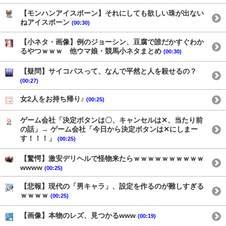
【モンハンアイスボーン】それにしても欲しい珠が出ない
ねアイスボーン
(00:30)
【小ネタ・画像】例のジョーシン、豆腐で誰だかすぐわか
るやつｗｗｗ 他ウマ娘・競馬小ネタまとめ
(00:30)
【疑問】サイコパスって、なんで平然と人を殺せるの？
(00:27)
女2人をお持ち帰り♪
(00:25)
ゲーム会社「決定ボタンは〇、キャンセルは✕、当たり前
の話」→ ゲーム会社「今日から決定ボタンは✕にしまー
す！！！」
(00:25)
【驚愕】激安デリヘルで怪物来たらｗｗｗｗｗｗｗｗｗｗ
wwww
(00:25)
【悲報】現代の「男キャラ」、設定を作るのが難しすぎる
ｗｗｗｗ
(00:25)
【画像】本物のレズ、見つかるwww
(00:19)