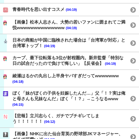
青春時代を思い出すコスメ
(04:19)
【画像】松本人志さん、大勢の若いファンに囲まれてご満
悦wwwwwwwwwwwwww
(04:19)
日本の商船が中国に臨検された場合は「台湾軍が対応」と
台湾軍トップ！
(04:19)
カープ、最下位転落も3位が射程圏内。新井監督「特別な
日の試合だったので負けて悔しい」【反省会】
(04:19)
綾瀬はるかの丸出し上半身ヤバすぎだってwwwwwww
(04:18)
ぼく「妹がぼくの子供を妊娠したんだ…」父「！？実は俺
と母さんも兄妹なんだ」ぼく「！？」→こうなるwww
(04:15)
【悲報】立川志らく、ガチでブチギレてしま
う！！！！！！
(04:12)
【画像】NHKに出た仙台育英の野球部JKマネージャー、