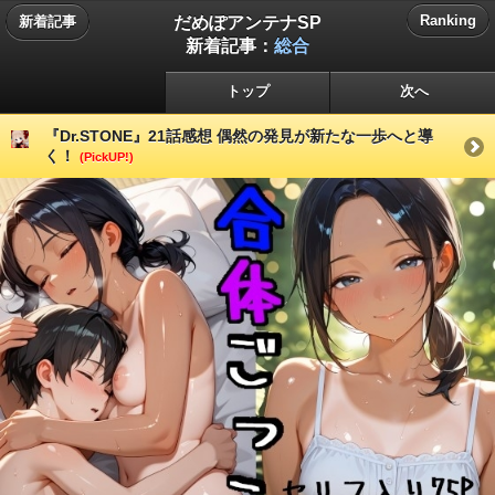
だめぽアンテナSP
Ranking
新着記事
新着記事：
総合
トップ
次へ
『Dr.STONE』21話感想 偶然の発見が新たな一歩へと導
く！
(PickUP!)