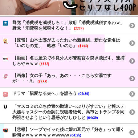
野党「消費税を減税しろ！」政府「消費税減税するわｗ」
野党「消費税を減税するな！」
(ｵﾇﾇﾒ)
【速報】山本太郎が去ったれいわ新選組、新たな党名は
「いのちの党」 略称「いのち」
(ｵﾇﾇﾒ)
【動画】名古屋栄で不良外人が警察官を突き飛ばす。逮捕
しろやｗｗｗ
(ｵﾇﾇﾒ)
【画像】女の子「あっ、あの・・・こちら女湯です
が・・・//」
(ｵﾇﾇﾒ)
ドラマ「親愛なる夫へ」を語ろう
(04:39)
「マスコミの立ち位置の勘違いっぷりがすごい」と報ステ
大越キャスターの台詞に視聴者絶句、高市とトランプを同
列視させようという思惑がひしひしと
(04:39)
【悲報】ソープでイッた後に嬢の耳元で「好き」って囁く
瞬間ｗｗｗｗｗｗｗｗwwww
(04:25)