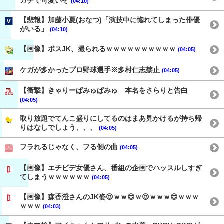
ガチで可愛いぞ
(04:10)
【悲報】加藤小夏(おなつ)「演技中に惚れてしまった俳優
がいる」
(04:10)
【画像】ボスJK、撮られるｗｗｗｗｗｗｗｗｗｗ
(04:05)
ケガが多かったプロ野球選手※多村仁志禁止
(04:05)
【衝撃】きゃりーぱみゅぱみゅ 本名をさらりと告白
(04:05)
取り放題でてんこ盛りにしてるのはまあ見かけるが持ち帰
りはなしでしょう、、、
(04:05)
フラれるじゃなく、フる側の曲
(04:05)
【画像】エチビデ女優さん、番組の企画でハッスルしすぎ
てしまうｗｗｗｗｗｗ
(04:05)
【画像】森香澄さんのJK姿😍ｗｗ😍ｗ😍ｗｗｗ😍ｗｗｗ
ｗｗｗ
(04:03)