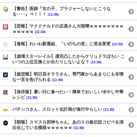
【警告】医師『女の子、ブラジャーしないとこうな
る････』⇒！！！
(11:35)
【悲報】マクドナルドの店員さん大喧嘩ｗｗｗｗｗｗｗｗ
ｗｗｗｗｗ
(11:34)
【速報】れいわ新選組、「いのちの党」に党名変更
(11:32)
【崩壊スターレイル】凛完凸したからケリュドラほちい こ
いつの上位互換とか出たりしないよな？
(11:30)
【超悲報】明日花キララさん、専門家からあまりにも非情
な一言を告げられる
(11:30)
【保存版】暑い日に食べたい！簡単でおいしい冷やし中華
レシピ
(11:30)
パチンコさん、スロット化計画が進行中らしい
(11:30)
【朗報】スマスロ邪神ちゃん、あのスロ板伝説コピペを演
出化している模様ｗｗｗｗｗｗ
(11:30)