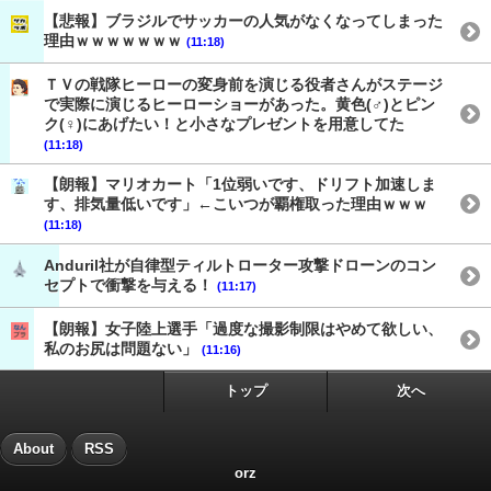
【悲報】ブラジルでサッカーの人気がなくなってしまった
理由ｗｗｗｗｗｗｗ
(11:18)
ＴＶの戦隊ヒーローの変身前を演じる役者さんがステージ
で実際に演じるヒーローショーがあった。黄色(♂)とピン
ク(♀)にあげたい！と小さなプレゼントを用意してた
(11:18)
【朗報】マリオカート「1位弱いです、ドリフト加速しま
す、排気量低いです」←こいつが覇権取った理由ｗｗｗ
(11:18)
Anduril社が自律型ティルトローター攻撃ドローンのコン
セプトで衝撃を与える！
(11:17)
【朗報】女子陸上選手「過度な撮影制限はやめて欲しい、
私のお尻は問題ない」
(11:16)
トップ
次へ
About
RSS
orz