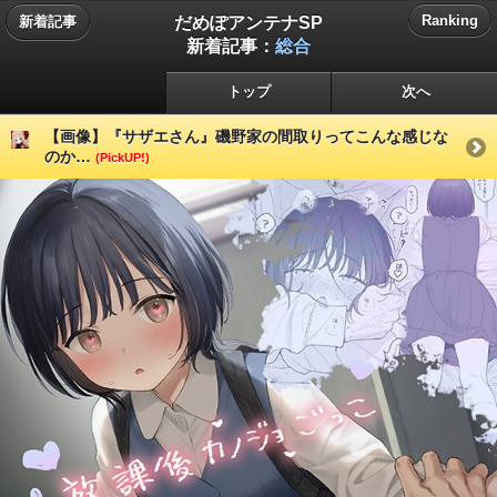
だめぽアンテナSP
Ranking
新着記事
新着記事：
総合
トップ
次へ
【画像】『サザエさん』磯野家の間取りってこんな感じな
のか…
(PickUP!)