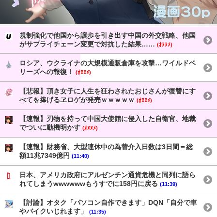
規制強化で他国から譲歩を引き出す中国の外交戦略、他国
がサプライチェーン変更で対抗した結果……
(ｵﾇﾇﾒ)
ロシア、ウクライナの大規模通販倉庫を攻撃…ワイルドベ
リーズへの報復！
(ｵﾇﾇﾒ)
【悲報】頂き女子に人生を狂わされたおじさんが復讐にす
べてを捧げるヱロゲが発売ｗｗｗｗｗ
(ｵﾇﾇﾒ)
【速報】刃物を持って中国大使館に侵入した自衛官、地裁
でついに動機明かす
(ｵﾇﾇﾒ)
【速報】財務省、大型連休中の為替介入日数は3日間＝総
額11兆7349億円
(11:40)
日本、アメリカ政府にアルゼンチン通貨危機と同列に語ら
れてしまうwwwwwwもうすでに158円に戻る
(11:39)
【討論】オタク「パソコン自作できます」DQN「自分で車
やバイクいじれます」
(11:35)