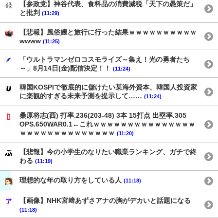
【参政党】神谷代表、食料品の消費減税「天下の愚策だ」
と批判
(11:29)
【悲報】風俗嬢と旅行に行った結果ｗｗｗｗｗｗｗｗｗｗ
wwww
(11:25)
「ウルトラマンゼロコスモライズ～集え！光の勇者たち
～」8月14日(金)配信決定！！
(11:24)
韓国KOSPIで徹底的に儲けたい某海外資本、韓国人投資家
に楽観的すぎる未来予測を提示して……
(11:24)
桑原将志(西) 打率.236(203-48) 3本 15打点 出塁率.305
OPS.650WAR0.1←これｗｗｗｗｗｗｗｗｗｗｗｗｗｗｗ
ｗｗｗｗｗｗｗｗｗｗｗｗｗｗ
(11:20)
【悲報】今の小学生のなりたい職業ランキング、ガチで終
わる
(11:19)
理想的な年の取り方をしている人
(11:18)
【画像】NHK宮﨑あずさアナの胸がデカいと話題になる
(11:18)