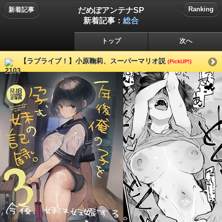
だめぽアンテナSP
Ranking
新着記事
新着記事：
総合
トップ
次へ
【ラブライブ！】小原鞠莉、スーパーマリオ説
(PickUP!)