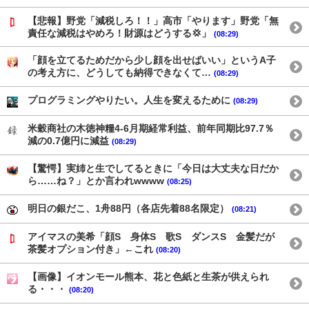
【悲報】野党「減税しろ！！」高市「やります」野党「無
責任な減税はやめろ！財源はどうする💢」
(08:29)
「顔を立てるためだから少し顔を出せばいい」というA子
の考え方に、どうしても納得できなくて…
(08:29)
プログラミングやりたい。人生を変えるために
(08:29)
米穀商社の木徳神糧4-6月期経常利益、前年同期比97.7％
減の0.7億円に減益
(08:29)
【驚愕】実姉と生でしてるときに「今日は大丈夫な日だか
ら……ね？」とか言われwwww
(08:25)
明日の銀だこ、1舟88円（各店先着88名限定）
(08:21)
アイマスの美希「顔S 身体S 歌S ダンスS 金髪だが
茶髪オプション付き」←これ
(08:20)
【画像】イオンモール熊本、花と色紙と生茶が供えられ
る・・・
(08:20)