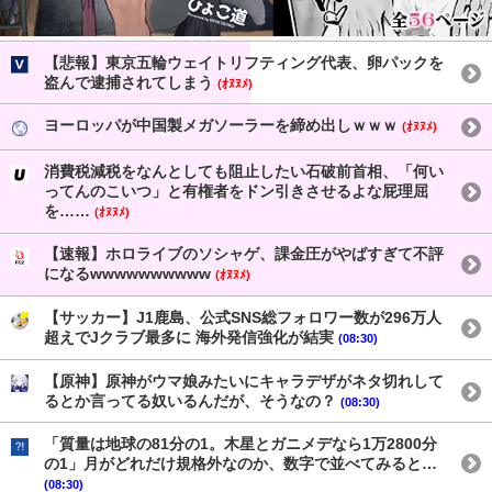
【悲報】東京五輪ウェイトリフティング代表、卵パックを
盗んで逮捕されてしまう
(ｵﾇﾇﾒ)
ヨーロッパが中国製メガソーラーを締め出しｗｗｗ
(ｵﾇﾇﾒ)
消費税減税をなんとしても阻止したい石破前首相、「何い
ってんのこいつ」と有権者をドン引きさせるよな屁理屈
を……
(ｵﾇﾇﾒ)
【速報】ホロライブのソシャゲ、課金圧がやばすぎて不評
になるwwwwwwwwww
(ｵﾇﾇﾒ)
【サッカー】J1鹿島、公式SNS総フォロワー数が296万人
超えでJクラブ最多に 海外発信強化が結実
(08:30)
【原神】原神がウマ娘みたいにキャラデザがネタ切れして
るとか言ってる奴いるんだが、そうなの？
(08:30)
「質量は地球の81分の1。木星とガニメデなら1万2800分
の1」月がどれだけ規格外なのか、数字で並べてみると…
(08:30)