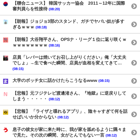
【聯合ニュース】 韓国サッカー協会 2011～12年に国際
審判員らを性接待
(08:20)
【朗報】ジョジョ3部のスタンド、ガチでヤバい奴が多す
ぎるｗｗｗ
(08:18)
【朗報】大谷翔平さん、OPSナ・リーグ１位に返り咲くｗ
ｗｗｗｗｗｗｗｗ
(08:16)
店員「レバーは焼いてお召し上がりください」俺「大丈夫
でしょ」→生で食べた瞬間、店員が血相を変えてきて…
(08:15)
大学のボッチ女に話かけたらこうなるwww
(08:15)
【悲報】元フジテレビ渡邊渚さん、『地獄』に逆戻りして
しまう・・・・・
(08:12)
【悲報】 「ライザと喋れるアプリ」、陰キャすぎて何を話
せばいいか分からない
(08:12)
息子の彼女が家に来た時に、我が家を舐めるように隅々ま
で見た。その次の瞬間、女がとんでもない一言
(08:12)