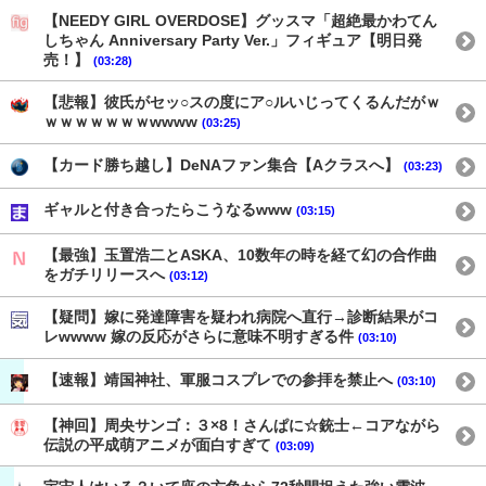
【NEEDY GIRL OVERDOSE】グッスマ「超絶最かわてん
しちゃん Anniversary Party Ver.」フィギュア【明日発
売！】
(03:28)
【悲報】彼氏がセッ○スの度にア○ルいじってくるんだがｗ
ｗｗｗｗｗｗｗwwww
(03:25)
【カード勝ち越し】DeNAファン集合【Aクラスへ】
(03:23)
ギャルと付き合ったらこうなるwww
(03:15)
【最強】玉置浩二とASKA、10数年の時を経て幻の合作曲
をガチリリースへ
(03:12)
【疑問】嫁に発達障害を疑われ病院へ直行→診断結果がコ
レwwww 嫁の反応がさらに意味不明すぎる件
(03:10)
【速報】靖国神社、軍服コスプレでの参拝を禁止へ
(03:10)
【神回】周央サンゴ：３×8！さんぱに☆銃士←コアながら
伝説の平成萌アニメが面白すぎて
(03:09)