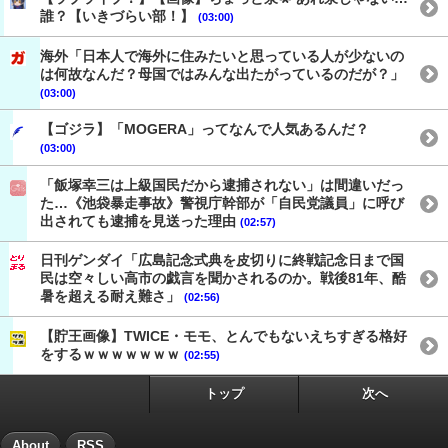
誰？【いきづらい部！】
(03:00)
海外「日本人で海外に住みたいと思っている人が少ないの
は何故なんだ？母国ではみんな出たがっているのだが？」
(03:00)
【ゴジラ】「MOGERA」ってなんで人気あるんだ？
(03:00)
「飯塚幸三は上級国民だから逮捕されない」は間違いだっ
た…《池袋暴走事故》警視庁幹部が「自民党議員」に呼び
出されても逮捕を見送った理由
(02:57)
日刊ゲンダイ「広島記念式典を皮切りに終戦記念日まで国
民は空々しい高市の戯言を聞かされるのか。戦後81年、酷
暑を超える耐え難さ」
(02:56)
【貯王画像】TWICE・モモ、とんでもないえちすぎる格好
をするｗｗｗｗｗｗｗ
(02:55)
トップ
次へ
About
RSS