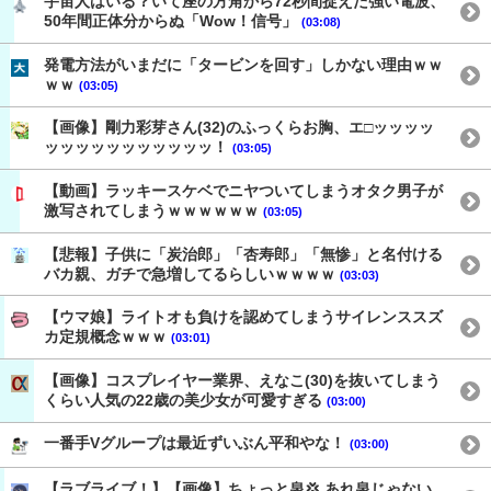
宇宙人はいる？いて座の方角から72秒間捉えた強い電波、
50年間正体分からぬ「Wow！信号」
(03:08)
発電方法がいまだに「タービンを回す」しかない理由ｗｗ
ｗｗ
(03:05)
【画像】剛力彩芽さん(32)のふっくらお胸、エ□ッッッッ
ッッッッッッッッッッッ！
(03:05)
【動画】ラッキースケベでニヤついてしまうオタク男子が
激写されてしまうｗｗｗｗｗｗ
(03:05)
【悲報】子供に「炭治郎」「杏寿郎」「無惨」と名付ける
バカ親、ガチで急増してるらしいｗｗｗｗ
(03:03)
【ウマ娘】ライトオも負けを認めてしまうサイレンススズ
カ定規概念ｗｗｗ
(03:01)
【画像】コスプレイヤー業界、えなこ(30)を抜いてしまう
くらい人気の22歳の美少女が可愛すぎる
(03:00)
一番手Vグループは最近ずいぶん平和やな！
(03:00)
【ラブライブ！】【画像】ちょっと泉💢 あれ泉じゃない…