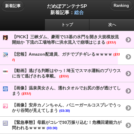
だめぽアンテナSP
Ranking
新着記事
新着記事：
総合
トップ
次へ
【PICK】三峡ダム、豪雨で13基の水門を開き大規模放流
開始か 下流の工場地帯に洪水流入で崩壊はじまる
(ｵﾇﾇﾒ)
【悲報】Amazon配達員、ガチでブチギレるｗｗｗｗ
(ｵﾇﾇ
ﾒ)
【動画】逃げる判断はやっ！埼玉でスマホ運転のプリウス
に当て逃げされる車載。
(ｵﾇﾇﾒ)
【画像】温泉美女さん、濡れタオルでお尻の形が透けてし
まう
(ｵﾇﾇﾒ)
【画像】安井カノンちゃん、バニーガールコスプレでうっ
かり谷間が見えてしまう
(03:30)
【緊急事態】母親がコレで30万振り込む！危機回避能力が
問われるｗｗｗｗ
(03:30)