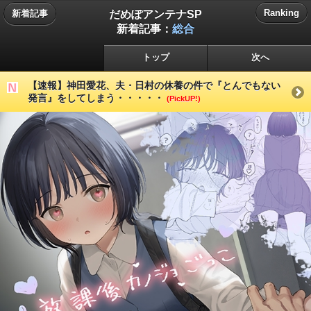
だめぽアンテナSP
Ranking
新着記事
新着記事：
総合
トップ
次へ
【速報】神田愛花、夫・日村の休養の件で『とんでもない
発言』をしてしまう・・・・・
(PickUP!)