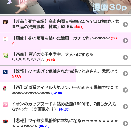
【反高市死亡確認】高市内閣支持率62.5％でほぼ横ばい 飲
食料品の消費減税「賛成」52.9％
(ｵﾇﾇﾒ)
【画像】株の暴落を描いた漫画、ガチで怖いwwwww
(ｵﾇﾇ
ﾒ)
【画像】最近の女子中学生、大人っぽすぎる
♡♡♡♡♡♡♡♡
(ｵﾇﾇﾒ)
【速報】ひき逃げで逮捕された吉澤ひとみさん、元気そう
(ｵﾇﾇﾒ)
【画】坂道系アイドル人気メンバーがめちゃ爆胸でワロタ
wwwwwwwwwwww
(04:30)
イオンのカップヌードル詰め放題(1500円)、7個しか入ら
なかった （※画像あり）
(04:30)
【悲報】ワイ熟女風俗嬢に本気になるｗｗｗｗｗｗｗｗｗ
ｗｗｗwwwｗ
(04:25)