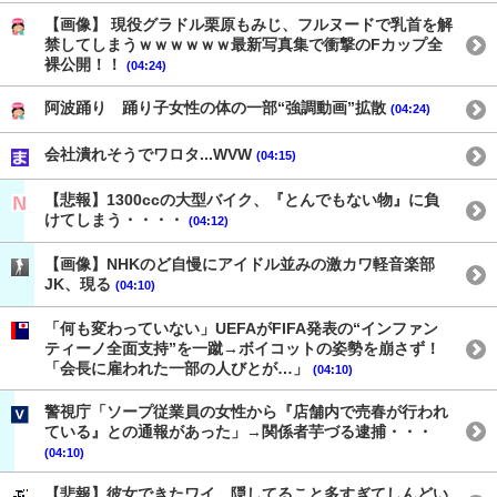
【画像】 現役グラドル栗原もみじ、フルヌードで乳首を解
禁してしまうｗｗｗｗｗｗ最新写真集で衝撃のFカップ全
裸公開！！
(04:24)
阿波踊り 踊り子女性の体の一部“強調動画”拡散
(04:24)
会社潰れそうでワロタ...WVW
(04:15)
【悲報】1300ccの大型バイク、『とんでもない物』に負
けてしまう・・・・
(04:12)
【画像】NHKのど自慢にアイドル並みの激カワ軽音楽部
JK、現る
(04:10)
「何も変わっていない」UEFAがFIFA発表の“インファン
ティーノ全面支持”を一蹴→ボイコットの姿勢を崩さず！
「会長に雇われた一部の人びとが…」
(04:10)
警視庁「ソープ従業員の女性から『店舗内で売春が行われ
ている』との通報があった」→関係者芋づる逮捕・・・
(04:10)
【悲報】彼女できたワイ、隠してること多すぎてしんどい