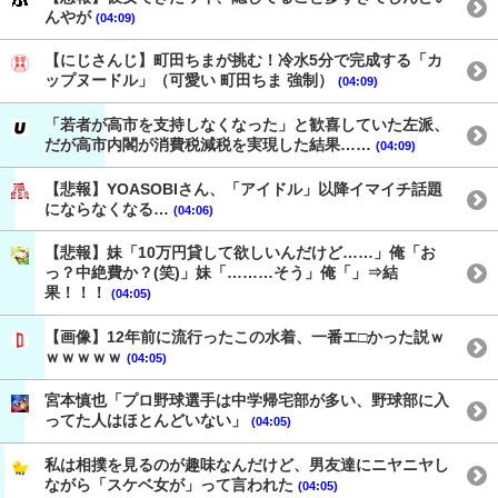
んやが
(04:09)
【にじさんじ】町田ちまが挑む！冷水5分で完成する「カ
ップヌードル」（可愛い 町田ちま 強制）
(04:09)
「若者が高市を支持しなくなった」と歓喜していた左派、
だが高市内閣が消費税減税を実現した結果……
(04:09)
【悲報】YOASOBIさん、「アイドル」以降イマイチ話題
にならなくなる…
(04:06)
【悲報】妹「10万円貸して欲しいんだけど……」俺「お
っ？中絶費か？(笑)」妹「………そう」俺「」⇒結
果！！！
(04:05)
【画像】12年前に流行ったこの水着、一番エ□かった説ｗ
ｗｗｗｗｗ
(04:05)
宮本慎也「プロ野球選手は中学帰宅部が多い、野球部に入
ってた人はほとんどいない」
(04:05)
私は相撲を見るのが趣味なんだけど、男友達にニヤニヤし
ながら「スケベ女が」って言われた
(04:05)