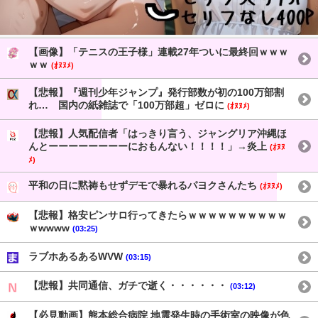
【画像】「テニスの王子様」連載27年ついに最終回ｗｗｗ
ｗｗ
(ｵﾇﾇﾒ)
【悲報】『週刊少年ジャンプ』発行部数が初の100万部割
れ… 国内の紙雑誌で「100万部超」ゼロに
(ｵﾇﾇﾒ)
【悲報】人気配信者「はっきり言う、ジャングリア沖縄ほ
んとーーーーーーーーにおもんない！！！！」→炎上
(ｵﾇﾇ
ﾒ)
平和の日に黙祷もせずデモで暴れるパヨクさんたち
(ｵﾇﾇﾒ)
【悲報】格安ピンサロ行ってきたらｗｗｗｗｗｗｗｗｗｗ
ｗwwww
(03:25)
ラブホあるあるWVW
(03:15)
【悲報】共同通信、ガチで逝く・・・・・・
(03:12)
【必見動画】熊本総合病院 地震発生時の手術室の映像が色