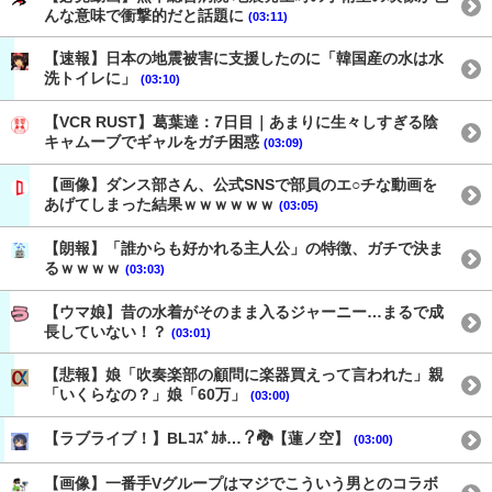
んな意味で衝撃的だと話題に
(03:11)
【速報】日本の地震被害に支援したのに「韓国産の水は水
洗トイレに」
(03:10)
【VCR RUST】葛葉達：7日目｜あまりに生々しすぎる陰
キャムーブでギャルをガチ困惑
(03:09)
【画像】ダンス部さん、公式SNSで部員のエ○チな動画を
あげてしまった結果ｗｗｗｗｗｗ
(03:05)
【朗報】「誰からも好かれる主人公」の特徴、ガチで決ま
るｗｗｗｗ
(03:03)
【ウマ娘】昔の水着がそのまま入るジャーニー…まるで成
長していない！？
(03:01)
【悲報】娘「吹奏楽部の顧問に楽器買えって言われた」親
「いくらなの？」娘「60万」
(03:00)
【ラブライブ！】BLｺｽﾞｶﾎ…？🐉【蓮ノ空】
(03:00)
【画像】一番手Vグループはマジでこういう男とのコラボ