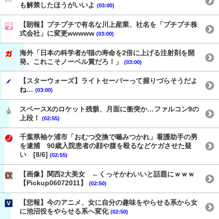
も解禁したほうがいいよ
(03:00)
【朗報】プチプチで有名な川上産業、社名を「プチプチ株
式会社」に変更wwwww
(03:00)
海外「日本の科学者が猫の寿命を2倍に上げる注射剤を開
発。これこそノーベル賞だろ！」
(03:00)
【スターウォーズ】ライトセーバーって握りづらそうだよ
ね…
(03:00)
スペースXのロケット残骸、月面に衝突か…ファルコン9の
上段！
(02:55)
千葉県袖ケ浦市「おむつ交換で噛みつかれ」看護助手の男
を逮捕 90歳入院患者の顔や腹を殴るなどケガさせた疑
い [8/6]
(02:55)
【画像】関西2大美女 ←くっそかわいいと話題にｗｗｗ
【Pickup06072011】
(02:50)
【悲報】今のアニメ、女に自分の趣味をやらせる系から女
に池沼役をやらせる系へ変化
(02:50)