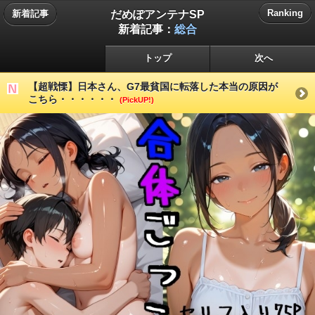
だめぽアンテナSP
Ranking
新着記事
新着記事：
総合
トップ
次へ
【超戦慄】日本さん、G7最貧国に転落した本当の原因が
こちら・・・・・・
(PickUP!)