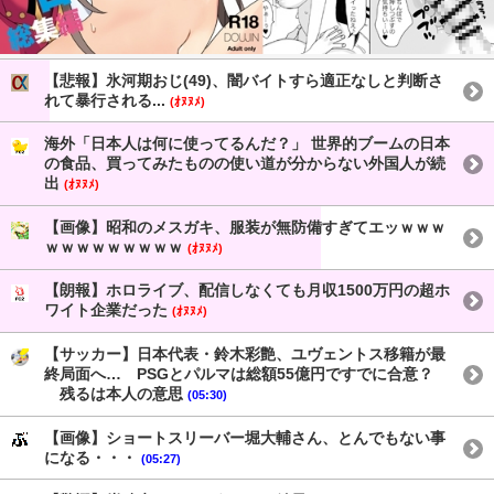
【悲報】氷河期おじ(49)、闇バイトすら適正なしと判断さ
れて暴行される...
(ｵﾇﾇﾒ)
海外「日本人は何に使ってるんだ？」 世界的ブームの日本
の食品、買ってみたものの使い道が分からない外国人が続
出
(ｵﾇﾇﾒ)
【画像】昭和のメスガキ、服装が無防備すぎてエッｗｗｗ
ｗｗｗｗｗｗｗｗｗ
(ｵﾇﾇﾒ)
【朗報】ホロライブ、配信しなくても月収1500万円の超ホ
ワイト企業だった
(ｵﾇﾇﾒ)
【サッカー】日本代表・鈴木彩艶、ユヴェントス移籍が最
終局面へ… PSGとパルマは総額55億円ですでに合意？
残るは本人の意思
(05:30)
【画像】ショートスリーバー堀大輔さん、とんでもない事
になる・・・
(05:27)