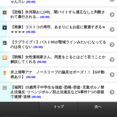
ゃんスレ
(05:00)
【悲報】氷河期おじ(49)、闇バイトすら適正なしと判断さ
れて暴行される...
(05:00)
【画像】コストコの寿司、あまりにもお盆に最適すぎるｗ
ｗｗｗｗ
(05:00)
【ラブライブ！】バスト90が聖域ラインみたいになってる
のは良くない
(05:00)
【朗報】女性漫画家さん、同意をとるとはどう言うことか
解説してくれる
(05:00)
井上清華アナ ノースリーブの脇見せポーズ！！【GIF動
画あり】
(05:00)
【福岡】15歳男子中学生を強盗･恐喝･窃盗･児童ポルノ禁
止法違反･リベンジポルノ防止法違反など6事件7つの容疑
で逮捕･送検
(05:00)
トップ
次へ