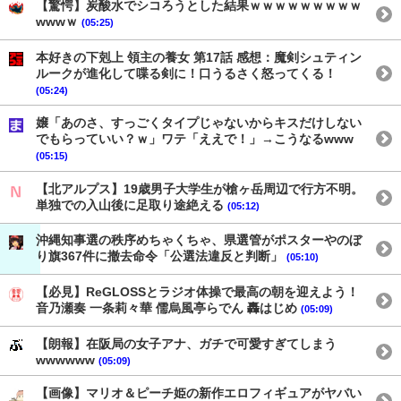
【驚愕】炭酸水でシコろうとした結果ｗｗｗｗｗｗｗｗｗ
wwwｗ
(05:25)
本好きの下剋上 領主の養女 第17話 感想：魔剣シュティン
ルークが進化して喋る剣に！口うるさく怒ってくる！
(05:24)
嬢「あのさ、すっごくタイプじゃないからキスだけしない
でもらっていい？ｗ」ワテ「ええで！」→こうなるwww
(05:15)
【北アルプス】19歳男子大学生が槍ヶ岳周辺で行方不明。
単独での入山後に足取り途絶える
(05:12)
沖縄知事選の秩序めちゃくちゃ、県選管がポスターやのぼ
り旗367件に撤去命令「公選法違反と判断」
(05:10)
【必見】ReGLOSSとラジオ体操で最高の朝を迎えよう！
音乃瀬奏 一条莉々華 儒烏風亭らでん 轟はじめ
(05:09)
【朗報】在阪局の女子アナ、ガチで可愛すぎてしまう
wwwwww
(05:09)
【画像】マリオ＆ピーチ姫の新作エロフィギュアがヤバい