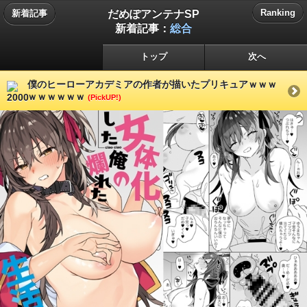
だめぽアンテナSP
Ranking
新着記事
新着記事：
総合
トップ
次へ
僕のヒーローアカデミアの作者が描いたプリキュアｗｗｗ
ｗｗｗｗｗｗ
(PickUP!)