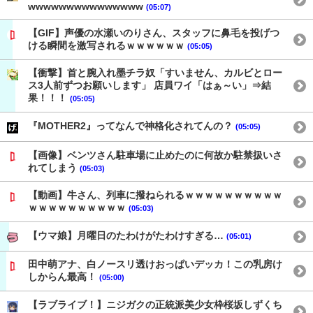
wwwwwwwwwwwwwww
(05:07)
【GIF】声優の水瀬いのりさん、スタッフに鼻毛を投げつ
ける瞬間を激写されるｗｗｗｗｗｗ
(05:05)
【衝撃】首と腕入れ墨チラ奴「すいません、カルビとロー
ス3人前ずつお願いします」 店員ワイ「はぁ～い」⇒結
果！！！
(05:05)
『MOTHER2』ってなんで神格化されてんの？
(05:05)
【画像】ベンツさん駐車場に止めたのに何故か駐禁扱いさ
れてしまう
(05:03)
【動画】牛さん、列車に撥ねられるｗｗｗｗｗｗｗｗｗｗ
ｗｗｗｗｗｗｗｗｗｗ
(05:03)
【ウマ娘】月曜日のたわけがたわけすぎる…
(05:01)
田中萌アナ、白ノースリ透けおっぱいデッカ！この乳房け
しからん最高！
(05:00)
【ラブライブ！】ニジガクの正統派美少女枠桜坂しずくち