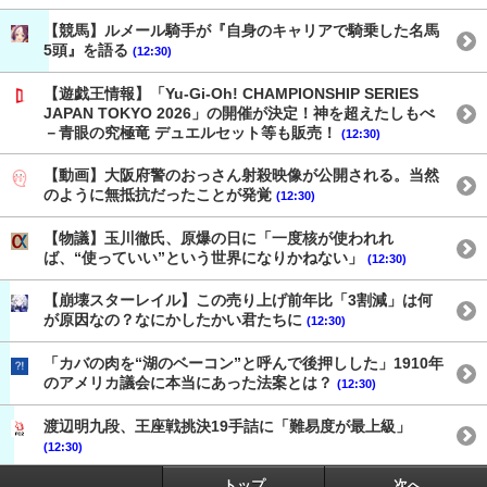
【競馬】ルメール騎手が『自身のキャリアで騎乗した名馬
5頭』を語る
(12:30)
【遊戯王情報】「Yu-Gi-Oh! CHAMPIONSHIP SERIES
JAPAN TOKYO 2026」の開催が決定！神を超えたしもべ
－青眼の究極竜 デュエルセット等も販売！
(12:30)
【動画】大阪府警のおっさん射殺映像が公開される。当然
のように無抵抗だったことが発覚
(12:30)
【物議】玉川徹氏、原爆の日に「一度核が使われれ
ば、“使っていい”という世界になりかねない」
(12:30)
【崩壊スターレイル】この売り上げ前年比「3割減」は何
が原因なの？なにかしたかい君たちに
(12:30)
「カバの肉を“湖のベーコン”と呼んで後押しした」1910年
のアメリカ議会に本当にあった法案とは？
(12:30)
渡辺明九段、王座戦挑決19手詰に「難易度が最上級」
(12:30)
トップ
次へ