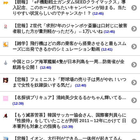
【朗報】「eF機動戦士ガンダムSEEDクライマックス」導
入記念、このホール打ちたいキャンペーンが始まる。当た
りやすい状況らしいのでチャンスか！？
(12:45)
【悲報】Z世代「求刑7年のジャンポケ斎藤は口封じに被害
者殺した方が量刑軽かっただろ」←1万いいね
(12:45)
【雑学】飛行機はどの席の乗客から搭乗させると最もスム
ーズに出発できるかのシミュレーション動画
(12:41)
中国とロシア海軍艦艇4隻が日本列島を一周…防衛省が全
航路を公開！
(12:40)
【悲報】フェミニスト「野球場の売り子は男がやれ！いつ
まで女性を奴隷扱いする気だ」
(12:40)
【名探偵プリキュア】清純美少女るるかちゃん輝いてる…
(12:39)
【もう滅茶苦茶】韓国サッカー協会さん、国際審判員らに
『性接待』をしていたことが判明 2011～12年にかけて 日
本審判も対象との指摘も
(12:39)
【悲報】イオン、大行列ができる…一体何が起きてるん