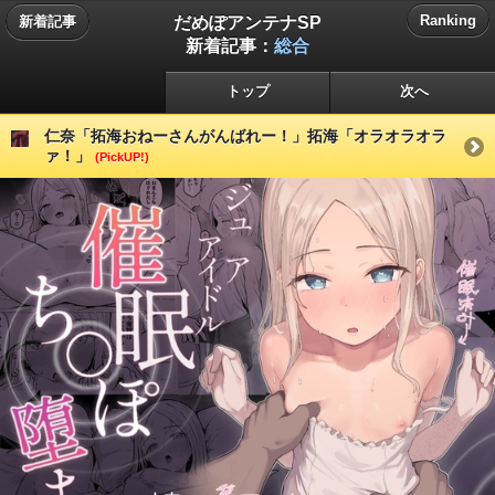
だめぽアンテナSP
Ranking
新着記事
新着記事：
総合
トップ
次へ
仁奈「拓海おねーさんがんばれー！」拓海「オラオラオラ
ァ！」
(PickUP!)