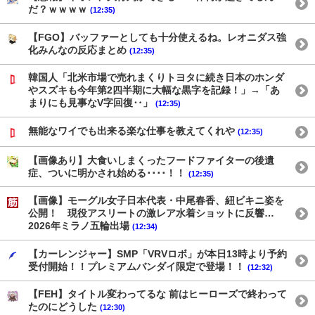
だ？ｗｗｗｗ
(12:35)
【FGO】バッファーとしても十分使えるね。レオニダス強
化みんなの反応まとめ
(12:35)
韓国人「北米市場で売れまくりトヨタに続き日本のホンダ
やスズキも今年第2四半期に大幅な黒字を記録！」→「あ
まりにも見事なV字回復‥」
(12:35)
無能なワイでも出来る楽な仕事を教えてくれや
(12:35)
【画像あり】大食いしまくったフードファイターの後遺
症、ついに明かされ始める････！！
(12:35)
【画像】モーグル女子日本代表・中尾春香、紐ビキニ姿を
公開！ 現役アスリートの激レア水着ショットに反響…
2026年ミラノ五輪出場
(12:34)
【カーレンジャー】SMP「VRVロボ」が本日13時より予約
受付開始！！プレミアムバンダイ限定で登場！！
(12:32)
【FEH】タイトル変わってるな 前はヒーローズで終わって
たのにどうした
(12:30)