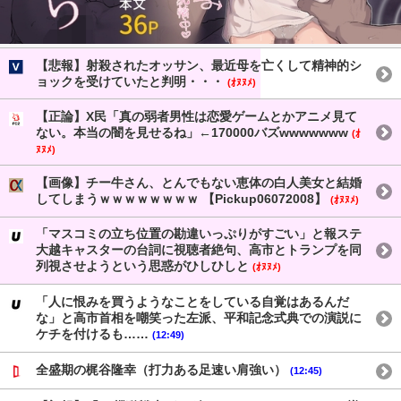
【悲報】射殺されたオッサン、最近母を亡くして精神的シ
ョックを受けていたと判明・・・
(ｵﾇﾇﾒ)
【正論】X民「真の弱者男性は恋愛ゲームとかアニメ見て
ない。本当の闇を見せるね」←170000バズwwwwwww
(ｵ
ﾇﾇﾒ)
【画像】チー牛さん、とんでもない恵体の白人美女と結婚
してしまうｗｗｗｗｗｗｗｗ 【Pickup06072008】
(ｵﾇﾇﾒ)
「マスコミの立ち位置の勘違いっぷりがすごい」と報ステ
大越キャスターの台詞に視聴者絶句、高市とトランプを同
列視させようという思惑がひしひしと
(ｵﾇﾇﾒ)
「人に恨みを買うようなことをしている自覚はあるんだ
な」と高市首相を嘲笑った左派、平和記念式典での演説に
ケチを付けるも……
(12:49)
全盛期の梶谷隆幸（打力ある足速い肩強い）
(12:45)