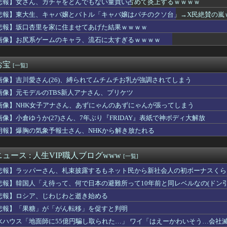
悲報】女さん、ガチャをとんでもない量買い占めて炎上するｗｗｗｗ
「人殺しの汚い足で広島の土を踏むな！」→広島県民「お前らの方が...
悲報】東大生、キャバ嬢とバトル「キャバ嬢はパチのクソ台」→X民絶賛の嵐
「新しい下着可愛いからみて！」www
ッカー審判性接待した試合の結果を全部調べると……」
悲報】坂口杏里を家に住ませてあげた結果ｗｗｗｗ
が開発した素材採用､着るだけで瞬時に-15℃冷却する冷感ポンチ...
画像】お尻系ゲームのキャラ、流石に太すぎるｗｗｗｗ
斉に暴発、玄関先に駆け込む一家「なんであのドア鍵かけてんだ」【...
に登校日で宿題の進捗チェックと平和学習やってたけど他の地域はや...
んか性犯罪者みたいな思考で気持ち悪いな」言われたわ
お宝
[一覧]
食べてたらこうなるwww
画像】吉川愛さん(26)、縛られてムチムチお乳が強調されてしまう
ズされた私。だが彼は自分の両親に私の存在を一度も報告してなかっ...
電王】ウラタロス、嘘つきだけど意外と常識人寄りだよね
画像】元モデルのTBS新人アナさん、プリケツ
被災地、『異常事態』が発生してしまう！！！！！！！！
画像】NHK女子アナさん、あずにゃんのあずにゃんが張ってしまう
さん主演の「踊る」スピンオフ作品、結局撮影中止が決定wwwww...
目に言ってゴッド）の走者別の打撃成績が異次元すぎるｗｗｗｗｗｗ...
画像】小倉ゆうか(27)さん、7年ぶり『FRIDAY』表紙で神ボディ大解放
さん主演の「踊る」スピンオフ作品、結局撮影中止が決定ｗｗｗｗ...
朗報】爆胸の気象予報士さん、NHKから解き放たれる
タク女さん、うっかりインタビューを受けてしまうｗｗｗwｗｗｗｗ...
イレブン、ついに神商品を販売ｗｗｗ
愛国心を煽った結果、日本兵を撃退する「抗日テーマパーク」が各地...
ュース : 人生VIP職人ブログwww
[一覧]
の鶏刺しを食べた医師、全身麻痺になり車椅子生活「死んだ方が良い...
悲報】ラッパーさん、札束披露するもネット民から新社会人の初ボーナスくら
じめが『あつまれどうぶつの森』でホテル経営！？
はチェーン店でいいぞ」って奴、挙げてけwwwwwwwww
悲報】韓国人「え待って、何で日本の避難所って10年前と同レベルなの(ドン
った。猫を拾ったのが年末でそのまま年を越すことになった
悲報】ロシア、じわじわと逝き始める
辺野古転覆事故の防カメ映像をすぐに公開しなかったのか？ → 玉...
悲報】「果糖」が「がん転移」を促すと判明
チャイチャ虫』発表時の反応が悲惨すぎる
ワールド』はどうすればよかったのか
水ハウス「地面師に55億円騙し取られた…」 ワイ「はえーかわいそう…会社