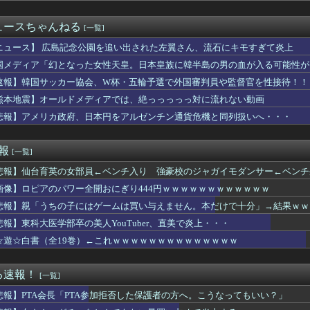
使おうとしたら店員に番号を聞かれた。激怒した僕は「どうしてくれ...
待疑惑、2002年イタリア・スペイン戦で『韓国に奪われた』と欧...
ュースちゃんねる
[一覧]
んなに変わるもんなんか？ｗｗｗｗｗｗｗｗｗｗｗｗｗｗｗｗｗｗ...
ムの河了貂、「あったけぇ壁」に引き続き更に味方をぶっ殺す作戦を...
ニュース】 広島記念公園を追い出された左翼さん、流石にキモすぎて炎上
平均打率0割台ケガのリスクあり走って疲れる←これを今年までやっ...
国メディア「幻となった女性天皇。日本皇族に韓半島の男の血が入る可能性が
さんのおっぱい、限界突破ｗｗｗｗｗｗｗｗｗ
速報】韓国サッカー協会、W杯・五輪予選で外国審判員や監督官を性接待！！
18回戦】ヤクルト、2回表1アウト三塁から内山壮真のタイムリー...
態女(50)のアソコを70分舐め回して深くイカせた結果ｗｗｗｗ...
熊本地震】オールドメディアでは、絶っっっっっ対に流れない動画
れて私立上位大に進み、企業の総合職に就いた。でも結婚相手に求め...
悲報】アメリカ政府、日本円をアルゼンチン通貨危機と同列扱いへ・・・
ヤバすぎるｗｗｗｗｗｗｗｗｗｗｗｗ
ん、剣聖になる』【驚愕】最近おっさん主人公が流行りまくってる理...
これだけは日本がうらやましいと感じるものがこちら・・・」
速報
[一覧]
れ反対」大幅増 若い世代で多く
悲報】仙台育英の女部員←ベンチ入り 強豪校のジャガイモダンサー←ベンチ
中でこれやる奴ｗｗｗｗｗｗｗｗｗ
パワー全開おにぎり444円ｗｗｗｗｗｗｗｗｗｗｗｗ
画像】ロピアのパワー全開おにぎり444円ｗｗｗｗｗｗｗｗｗｗｗｗ
込んで優待で節約生活して好きなことに現金使わないまま死んでく人...
悲報】親「うちの子にはゲームは買い与えません。本だけで十分」→結果ｗｗ
ターンⅥが2027年1月以降に登場！？ゼーガペインは抱き合わせ...
政党って 〜 立憲民主ブレーンの菅野完氏、メルチュ折田社長に人...
悲報】東科大医学部卒の美人YouTuber、直美で炎上・・・
田彰布(68)、何故かご機嫌wwwwwwwwwwwwww
☆遊☆白書（全19巻）←これｗｗｗｗｗｗｗｗｗｗｗｗｗｗ
-、役満炸裂で大荒れ
金がありません。このままでは国連が完全崩壊します。助けて下さい...
8日16:00～ ロッテ－巨人
る速報！
[一覧]
3年103億円) 11登板 防御率11.00 WHIP2...
悲報】PTA会長「PTA参加拒否した保護者の方へ。こうなってもいい？」
、今が最も巨乳とのこと(画像あり)
機のパイロットさん、「駅弁」を食べていることがバレる……