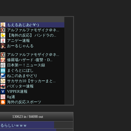
もえるあじあ(･∀･)
アルファルファモザイク＠ネ...
【海外の反応】 パンドラの...
アニゲー速報
おーるじゃんる
アルファルファモザイク＠ネ...
修羅場ハザード -復讐・D...
日本第一！ニュース録
まぐろとにぼし
ねこのあまやどり
サカサカ10【サッカーまと...
バズッター速報
VIPPER速報
fig速
海外の反応スポーツ
阪神タイガースちゃんねる
鬼女の宅配便 - 修羅場・...
130623 in / 84698 out
NEWSまとめもりー｜2c...
浮気ちゃんねる
なるらしいｗｗｗ
海外の万国反応記＠海外の反...