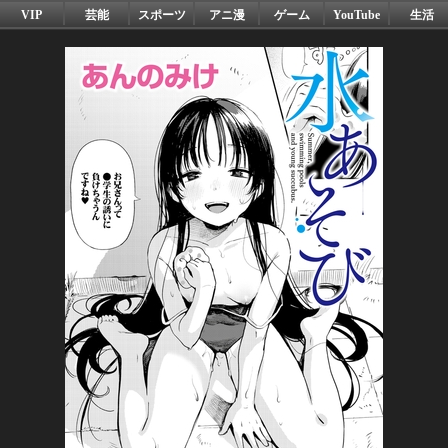
VIP
芸能
スポーツ
アニ漫
ゲーム
YouTube
生活