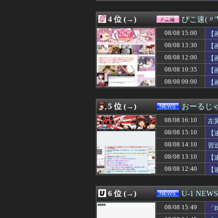
08/08 16:03
社用車が崖下へ転
08/08 16:02
※【ガンダムX
4 位 (→)
ぴこ速(〃'
08/08 16:02
【画像】小倉優子
08/08 16:01
高市総理「物価上
08/08 15:00
【
08/08 16:01
【衝撃】34歳ニ
08/08 13:30
【
08/08 16:01
【PC電源】いっ
08/08 12:00
08/08 16:01
お前らがメイドイ
【
08/08 16:00
熊本地震で居酒屋
08/08 10:35
【
08/08 16:00
「ビールと水を
08/08 09:00
【
08/08 16:00
『トリコ』が天
08/08 16:00
結局歴代最強二
08/08 16:00
株の資産7億円
5 位 (→)
おーるじ
08/08 16:00
「外国人受け入れ反
08/08 16:00
【悲報】もこう、
08/08 16:10
左
08/08 16:00
只今病院にて糖
シ
08/08 15:10
【
08/08 16:00
PTA会長「PT
撃
08/08 14:10
08/08 16:00
韓国がサッカーの
習
08/08 16:00
【犬笛】毎日新聞
08/08 13:10
【
08/08 16:00
【ウマ娘】ごぞ
08/08 12:40
【
08/08 16:00
【朗報】松田好花
判
08/08 16:00
【にじさんじ】は
08/08 16:00
【うさぎおいしい
6 位 (→)
U-1 NEWS
08/08 16:00
すまん、マジの
08/08 16:00
【大阪】フェラー
08/08 15:49
「
08/08 16:00
【動画】ショート