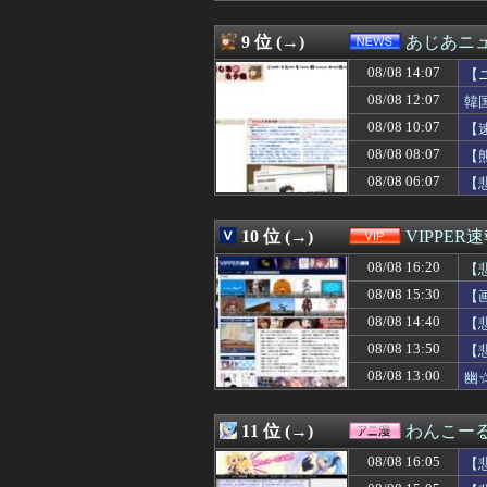
08/08 15:36
マックの招待券を
08/08 15:35
韓国人「不適切接
9 位 (→)
あじあニ
08/08 15:35
【画像】女ってこ
08/08 14:07
08/08 15:35
【画像】キングダ
【
08/08 15:35
セの投手の打席、
08/08 12:07
韓
08/08 15:34
【画像】本田翼
08/08 10:07
【
08/08 15:33
【巨人対ヤクルト
08/08 15:33
下着がエ◯チな変
08/08 08:07
【
08/08 15:33
親や教師に勧めら
08/08 06:07
【
08/08 15:32
【画像】木星、
08/08 15:31
『片田舎のおっさ
08/08 15:31
韓国人「本当に
10 位 (→)
VIPPER
08/08 15:30
「外国人受け入
08/08 16:20
【
08/08 15:30
【画像】温泉の
08/08 15:30
【画像】ロピアの
08/08 15:30
【
08/08 15:30
株資産7億円抱え
08/08 14:40
【
08/08 15:30
スマスロモンキー
08/08 15:30
08/08 13:50
こいつに金を流す
【
08/08 15:29
【朗報】前阪神・岡
08/08 13:00
幽
08/08 15:29
今週の咲-Saki
08/08 15:29
国連事務総長「お
08/08 15:26
二軍試合実況 8月
11 位 (→)
わんこー
08/08 15:22
エドウィン・ディアス(
08/08 16:05
【
08/08 15:21
【朗報】鈴木奈々
08/08 15:20
【悲報】 飛行