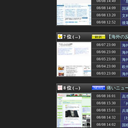
08/08 14:49
「
08/08 16:00
姫野美南アナ、
に
08/08 14:09
国
08/08 16:00
【動画】ショート
る
08/08 16:00
まあ怒られたか
08/08 13:20
文
08/08 16:00
【朗報】韓国人
08/08 12:52
後
08/08 16:00
チケット確認にす
08/08 16:00
スーパーファミコ
08/08 15:58
【速報】賀喜遥
7 位 (→)
【海外の
08/08 15:55
放課後、弓袋を背
08/08 15:54
08/07 23:00
【試合結果】日本ハ
海
08/08 15:53
【ラブライブ！
08/06 23:00
海
08/08 15:51
【巨人対ヤクルト
08/05 23:00
海
08/08 15:50
「トランプ級」
08/08 15:49
「BYD RACC
08/04 23:00
欧
08/08 15:48
ＦＦ史上最高傑作
08/03 23:00
海
08/08 15:47
【拡散希望】辺野
08/08 15:45
運動会も夏祭り
08/08 15:45
【悲報】ワイ、
8 位 (→)
痛いニュース
08/08 15:44
【悲報】インタ
08/08 16:01
08/08 15:40
賀喜遥香ちゃん
高
08/08 15:40
【画像】コメ 
08/08 15:30
「
08/08 15:40
【テレビ離れ】テ
08/08 15:01
兵
08/08 15:40
台風13号は中国
08/08 15:40
ヌーディストビー
08/08 14:32
［
08/08 15:38
北朝鮮の弾道ミサ
08/08 14:02
国
08/08 15:38
【朗報】 イーロ