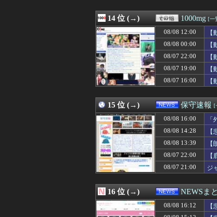
08/08 15:06
会社の事務員が社
08/08 15:05
【悲報】女さん
08/08 15:05
14 位 (→)
【画像】塩崎実央
1000mg
[一
08/08 15:05
キャッシュレス
08/08 12:00
【
08/08 15:05
こども園から孫が
08/08 15:05
08/08 00:00
【悲報】ダウン
【
08/08 15:05
「BLEACH」
08/07 22:00
【
08/08 15:05
【悲報】田中みな
08/07 19:00
【
08/08 15:04
【悲報】全盛期
08/08 15:03
義実家で連休の食
08/07 16:00
【
08/08 15:03
【ひぇ】PTA会
08/08 15:03
面白いゴルフマ
15 位 (→)
保守速報
08/08 16:00
「
08/08 14:28
【
08/08 13:39
【
08/07 22:00
【
08/07 21:00
ジ
16 位 (→)
NEWSま
08/08 16:12
【