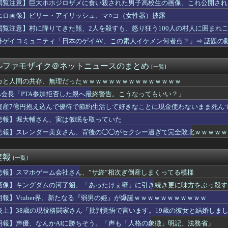
閲覧注意】巨大ホホジロザメに食い殺された男子高校生の画像、これ公開され
来週」 なんで今回のLOHこんな早いの
け入れ反対」56.3％に わずか2年で20.7ポイント増、東...
エロ画像】ビリー・アイリッシュ、マ○コ（女性器）披露
が金曜ロードショーで地上波初放送決定！！8月28日！！
閲覧注意】村に降りてきた熊、2人を殺すも、怒り狂う100人の村人に囲まれ
ースクイーンの透け透けぽっちゃり腹、ヌケる
、ヌードデッサンでチ〇コをガン見してしまうｗｗｗwｗｗｗｗｗｗ...
外ゲイコミュニティ「日本のゲイAV、この素人イケメン何者点？」⇒ 話題の
今PC買うのは時期が悪い」って言ってないか？
島では通用せず「人殺しの汚い足で広島の土を踏むな！」→広島県民...
ルファモザイク＠ネットニュースのまとめ
[一覧]
者の食生活、改善急務＝調理できず「パン飽き飽き」―断水なお３万...
ンの活動3周年を記念した伝説の歌謡祭！多数の豪華ゲスト出演や新...
カと人間の共存、無理だったｗｗｗｗｗｗｗｗｗｗｗｗｗｗｗ
オン
TA会長「PTA参加拒否した親へ最終警告。こうなってもいい？」
パー堀大輔、「寝たほうがいいのでは？のコメントにブチギレ
の練習中に頭部を強打しCT検査→70代医師「問題ないです」→他...
資産7億円抱え込んで優待で節約生活して好きなことに現金使わないまま死ん
フサパンはギャルママみあって良かったから引く
悲報】堀大輔さん、実は仮眠を取っていた
イトルはダサい？
WWWWWWWWWWWWWWWWWWWWWWWWWWWWWWWWWWWWWW
悲報】スレンダー美女さん、背後の◯◯がセクシー過ぎて完全敗北ｗｗｗｗｗｗｗｗｗ
かり落ちている」と言うのでベリーショートにした。その後の掃除で...
ぶりに嫁とセックスしたんだが・・・
防御率4.31 WHIP1.39 QS率40%
速報
[一覧]
リ女、あまりにもセックスすぎるグッズにされてしまう
トスリーパー「寝たほうがいいよ」の一言にブチギレ・・・
悲報】スマホゲーム会社さん、”サ終”相次ぎ倒産しまくってる模様
ーム会社さん、”サ終”相次ぎ倒産しまくってる模様
画像】キングダムの河了貂、「あったけぇ壁」に引き続き更に味方をぶっ殺す
本でとんでもない進化を遂げている韓国料理がこちら…」→「これは...
ーズって正直ADVゲームの最高傑作だよね
朗報】Vtuber界、新たなる『弱男の姫』が爆誕ｗｗｗｗｗｗｗｗｗｗｗ
気象予報士さん、ビキニ姿でダイナマイトボディを解禁wwwwww
炎上】38歳の現役格闘家さん「批判覚悟で言います。19歳の彼女と結婚しま
長「PTA参加拒否した保護者の方へ。こうなってもいい？」
朗報】声優、なんかAIに勝ちそう。「声も「人格の象徴」明記、法務省」
オケでT-BOLANばっかり歌うんやが