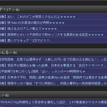
落して横転した。そこから脱出する時に失神した上司の肩や頭を踏み...
】ロアビィがエアマスター、ウィッツがレオパルドに乗っていたら
∇'〃)？
[一覧]
(42)、大学の友達と初めての飲み会wwwwwww
昇を上回る賃上げを日本に定着させる」 →国家公務員月給3.51...
画像】おい、これのどこが初音ミクなんだよｗｗｗｗｗ
ート、『エロ漫画』で人生逆転
画像】咲-Saki-の大星淡の能力が判明ｗｗｗｗｗ
たい誰に見せるためにそんな所にLCD付けるのかな
ン韓国で認めてるもの 「キムチ」あと3つは？
画像】抜けるヱロアニメ教えてｗｗｗｗｗ
から温泉が湧き出るwwwwwwww
画像】因習村とかいう子供同士で初セッ〇スする風習がある設定ｗｗｗｗｗ
交互に飲まないと倒れるグラス」発売 適正飲酒を施す
画像】悪いプリキュア「2万でどう？」
下取れなかった理由
塁手は山田哲人でええんか？
あるのに「株主優待」で生活してガンになる人生・・・
ゃんる
[一覧]
対」大幅増56.3(%) 東大調査 前回から20ポイント以上...
老人会RUSTで有能3人囲まれても腫物扱いされるｗｗｗ
翼市民団体、広島では通用せず「人殺しの汚い足で広島の土を踏むな！」→広
尿病の診断を下されました
らが広島県民じゃ」
速報】習近平が愛国心を煽った結果、日本兵を撃退する「抗日テーマパーク」が
A参加拒否した親へ最終警告。こうなってもいい？」
！
審判を買収したのはガチだった！ 審判を性接待して以降は7戦無敗...
近平政権｢日本に行くな｣国民「はい」→スシロー14時間待ちｗ
「ふるさと納税の返礼品に『戦闘機の清掃体験』」→サヨク発狂「徴...
速報】日本赤十字社、韓国に超希少血液Jr(a-)を提供「韓国内では適合する血
んじの事をごぞんじないのですか！？
速報】韓国サッカー協会『すでに時効だ』、外国人審判らへ性的接待疑惑→ロ
、ビッチョビチョになるwwwwwww
の国籍は日本、UAE、イラン」
かちぇ「2足の靴下を履いては洗濯するのを繰り返していたんだけど...
】「ウサギの島」生態系に異変、観光客「過剰な餌やり」で増えた思...
.
[一覧]
ガチでウーバーが無理なんやが
リを手がけたピニンファリーナ、日本の鉄道を初デザイン。南海電鉄...
BYD RACCOは利便性より安全性を優先した設計」とEV推進派がスカスカ構
スリーパー堀大輔さん、今度は配信中に突然号泣「ずっと涙が止まら...