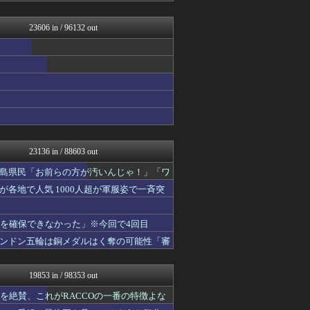
修羅の華-家庭・生活まとめ
GUNDAM.LOG｜ガン...
23606 in / 96132 out
いたしん！
痛いニュース(ﾉ∀`)
凹凸ちゃんねる 発達障害・...
PCパーツまとめ
ヒロイモノ中毒
ネラーボイス
明日は何を食べようか
ああ言えばForYou
日刊やきう速報
投資ちゃんねる
23136 in / 88603 out
保守速報
ゲーム実況者速報＠YouT...
島県民「お前らの方が汚いんじゃ！」「ワ
キニ速
各地で人気 1000人超が軍服姿で一斉突
アルファルファモザイク＠ネ...
かんにゅー -韓国の反応-
モナニュース
液を確保できなかった」※今回で4回目
パカ娘速報！！ウマ娘まとめ...
ンドン五輪は銅メダルはく奪の可能性「審
乃木通 乃木坂46櫻坂46...
VTuberNews
みそパンNEWS
19853 in / 98353 out
バイク速報
常識的に考えた
造を絶賛、これがRACCOの一番の特徴よな
ラビット速報