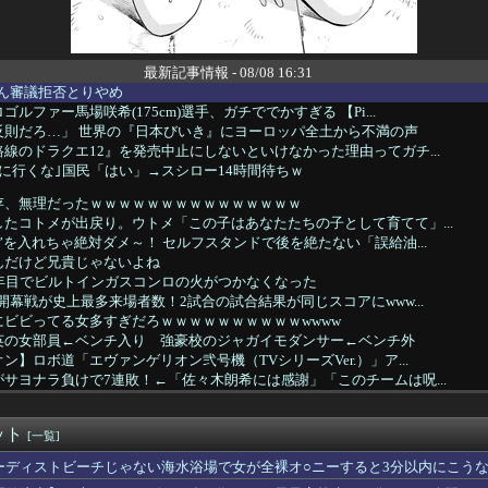
最新記事情報 - 08/08 16:31
党さん審議拒否とりやめ
ルファー馬場咲希(175cm)選手、ガチででかすぎる 【Pi...
反則だろ…」 世界の『日本びいき』にヨーロッパ全土から不満の声
線のドラクエ12』を発売中止にしないといけなかった理由ってガチ...
に行くな｣国民「はい」→スシロー14時間待ちｗ
存、無理だったｗｗｗｗｗｗｗｗｗｗｗｗｗｗｗ
たコトメが出戻り。ウトメ「この子はあなたたちの子として育てて」...
”を入れちゃ絶対ダメ～！ セルフスタンドで後を絶たない「誤給油...
んだけど兄貴じゃないよね
0年目でビルトインガスコンロの火がつかなくなった
開幕戦が史上最多来場者数！2試合の試合結果が同じスコアにwww...
ビビってる女多すぎだろｗｗｗｗｗｗｗｗｗｗwwww
英の女部員←ベンチ入り 強豪校のジャガイモダンサー←ベンチ外
ン】ロボ道「エヴァンゲリオン弐号機（TVシリーズVer.）」ア...
サヨナラ負けで7連敗！←「佐々木朗希には感謝」「このチームは呪...
得失点差+58で貯金12
勉強って必要？」にモヤモヤ。その発言を聞くたびに感じてしまうこ...
ット
キホーテ、『悲惨な状態』になってしまう・・・・
[一覧]
ー用品を父が他人にプレゼント。許可を出した俺は嫁から非難轟轟で...
ーディストビーチじゃない海水浴場で女が全裸オ○ニーすると3分以内にこう
謎の動物を見たんだけどコイツの正体分かる？」