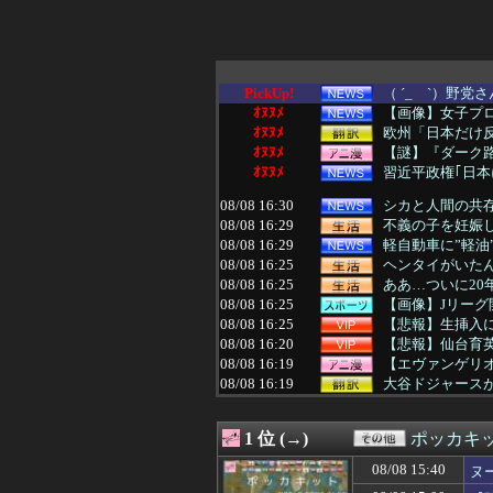
PickUp!
（ ´_ゝ`）野
ｵﾇﾇﾒ
【画像】女子プロゴ
ｵﾇﾇﾒ
欧州「日本だけ
ｵﾇﾇﾒ
【謎】『ダーク路
ｵﾇﾇﾒ
習近平政権｢日本
08/08 16:30
シカと人間の共
08/08 16:29
不義の子を妊娠し
08/08 16:29
軽自動車に”軽油
08/08 16:25
ヘンタイがいた
08/08 16:25
ああ…ついに2
08/08 16:25
【画像】Jリーグ
08/08 16:25
【悲報】生挿入に
08/08 16:20
【悲報】仙台育
08/08 16:19
【エヴァンゲリオ
08/08 16:19
大谷ドジャースが
08/08 16:15
阪神タイガース、
08/08 16:15
子育てママ達の「
1 位 (→)
ポッカキ
08/08 16:12
【悲報】ドン・
08/08 16:12
嫁の手作りのベビ
08/08 15:40
ヌ
08/08 16:11
外国人「東京で