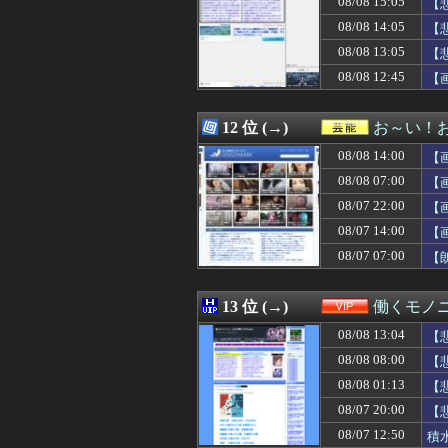
08/08 15:05
【
08/08 15:20
基地外パヨク集団
08/08 14:05
【
08/08 15:19
【画像】裏垢JD
08/08 13:05
08/08 15:17
韓国人「韓国サ
【
08/08 15:15
【画像】NASA
08/08 12:45
【
08/08 15:15
家の前の花火が一
08/08 15:15
九州だと8月9日
08/08 15:15
友達「お前、な
12 位 (→)
お～い！
08/08 15:15
公園で海老剥いて
08/08 14:00
【
08/08 15:12
彼氏からプロポー
08/08 15:12
【仮面ライダー
08/08 07:00
【
08/08 15:12
【悲報】熊本の
08/07 22:00
【
08/08 15:11
【悲報】佐藤二朗
08/07 14:00
08/08 15:10
中日・阿部（控え
【
08/08 15:10
【悲報】佐藤二朗
08/07 07:00
【
08/08 15:10
【画像】爆乳のオ
08/08 15:10
【画像】セブン
08/08 15:10
【速報】習近平が
13 位 (→)
働くモノニ
08/08 15:09
【悲報】九州名物
08/08 13:04
【
08/08 15:09
【始まる】轟は
08/08 15:09
じゃあ逆に「これ
08/08 08:00
【
08/08 15:09
タイミング悪か
08/08 01:13
【
08/08 15:08
【悲報】Q：なぜ
08/07 20:00
【
08/08 15:08
おひさまの『イ
08/08 15:06
『マリオカート
08/07 12:50
積