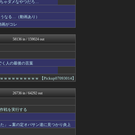
ちゃダメなやつだろ…
ウマ娘うまぴょい速報
哲学ニュースnwk
デジタルニューススレッド
こうなる…（動画あり）
まとめ芸能＠美女画像まとめ...
動画がコレ
なんJミュージアム
かせまと！
おーるじゃんる
58136 in / 159024 out
資格ちゃんねる
トレンドの通り道
トレンドの通り道
ぶる速-VIP
まとめたニュース
でく人の最後の言葉
ウマ娘まとめ超速報！
異世界転生まとめ速報
WWW
ｗｗｗｗｗｗ 【Pickup07093014】
修羅場ライフ速報
まにゅそく 2chまとめニ...
広島東洋カープまとめブログ...
26736 in / 64292 out
アニチャット
不思議.net - 5ch...
アニゲー速報
作戦を実行する
海外トークログ
げぇ速
女子アナお宝画像速報－5c...
した」→案の定オバサン達に見つかり炎上
わんこーる速報！
V系まとめ速報