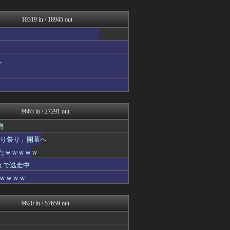
修羅場ライフ速報
わんこーる速報！
女子アナお宝画像速報－5c...
10319 in / 18945 out
大艦巨砲主義！
子育てちゃんねる
不思議.net - 5ch...
最強ジャンプ放送局
。
もみあげチャ～シュ～
まとめたニュース
修羅の華-家庭・生活まとめ
Zチャンネル＠VIP
watch＠２ちゃんねる
9863 in / 27291 out
増
切り祭り」開幕へ
たｗｗｗｗｗ
ュで逃走中
ｗｗｗｗｗ
9620 in / 57659 out