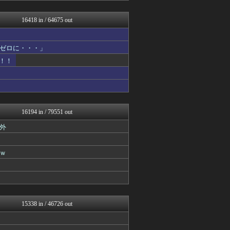
修羅場ライフ速報
世界の憂鬱 海外・韓国の反...
16418 in / 64675 out
不思議.net - 5ch...
アニゲー速報
ツバメ速報＠ヤクルトスワロ...
ゼロに・・・」
筋肉速報
！！
なんじぇいスタジアム＠なん...
えっ!?またここのサイト?
修羅の華-家庭・生活まとめ
いたしん！
デジタルニューススレッド
コリアル
16194 in / 79551 out
痛いニュース(ﾉ∀`)
外
【2ch】ニュー速クオリテ...
VIPPER速報
アルファルファモザイク＠ネ...
ｗ
スロ板-RUSH
反日愚国 恨寓瘻
なんじぇいスタジアム＠なん...
漫画まとめ速報
日本第一！ニュース録
まとめロッテ！
15338 in / 46726 out
なんじぇいスタジアム＠なん...
BIPブログ
キニ速