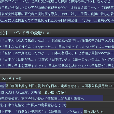
感動のフィナーレだ」と某野党が達成した偉業に称賛の声が殺到、なんかヒー
横乳おっぱい角度によっては谷間みえてそうタマラン
……
家予算が枯渇したロシアが山賊の真似事を開始、金銀貴金属じゃなくて自動車
スリーパー堀さん、高須クリニックに医学的に詰められてガチ切れｗ...
……
もしれんがガマボイラーの件ではないだろう多分
科省が女性専用の研究者支援制度を導入、それに対して子育て負担に苦しむ若
「Jリーグのこの監督、経歴がおかしい」
輩記者に歩道橋近くで呼び止められた元毎日新聞記者、「元毎日と名乗ってS
ら応じずCAたちを突き飛ばした中国人22人を搭乗拒否 タイ
ンのRPGでおすすめ教えて
香、金川紗耶、弓木奈於が卒業
反応】 パンドラの憂鬱
[一覧]
負って練習へ向かう女子高生に中国SNS「青春」「うらやましい」...
ム2軍vs楽天 1-7｜東地区14回戦｜個人成績｜8/8
外「日本人はなんて気高いんだ！」 英高級紙も驚愕した極限の中の日本人の
】菅叶和さん、高校生の時に父親を亡くしていた【声優】
外「日本なんて行くんじゃなかった…」 日本を知ってしまったディズニー信
17回戦】巨人、2回裏2アウト一二塁から浦田のタイムリーで同点...
外「全部日本の真似だったのか…」 日本の普通のテレビ番組が最新SNSの数
戦艦、建造費は総額43兆円か
Oは利便性より安全性を優先した設計」とEV推進派がスカスカ構...
州「日本だけ反則だろ…」 世界の『日本びいき』にヨーロッパ全土から不満
は？ニワカ「4！」馬鹿「8やね」陰キャ「7だろ？」←これｗｗｗ
外「世界で日本を死守するぞ！」 日本の消防署を訪れたちびっ子集団が世界
古転覆事故遺族が「全容解明と再発防止を求める会」設立 継続的に...
も時期をずらしてるのに甲子園だけ変わらないのね
半導体で破産寸前ｗｗｗｗｗｗｗｗｗｗ
(ﾉ∀`)
[一覧]
ーネットプロバイダーから開示請求が届いた…
、ついにインスタアカウントを開設！！！【乃木坂46】
市総理「物価上昇を上回る賃上げを日本に定着させる」 →国家公務員月給3.5
損切り加速ｗｗｗｗｗｗｗｗｗ
外国人受け入れ反対」大幅増 若い世代で多く
レビ大好き高齢者の「テレビ離れ」も始まる 60代・70代も視聴...
庫県斎藤知事、不正会計の疑いで前知事に聞き取り調査へ
大陸に行ったけど、15号の予想進路…なんだこれ？
チじゃない海水浴場で女が全裸オ○ニーすると3分以内にこうなるら...
社説］永住厳格化で外国人の定着意欲をそぐな
イル部隊、ロシアのヴォロネジ州に展開か…北朝鮮は本質的にウクラ...
税不祥事、「前例ない事態次々」に危機感 「パパ活」、情報漏えいも
ン「Xでインプレゾンビが多すぎるから収益分配プログラムやめ...