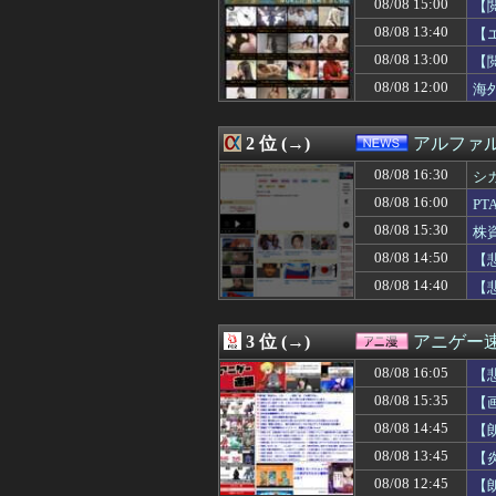
08/08 15:00
【
08/08 16:10
【ウマ娘】「もう
08/08 16:10
【急増】「外国人受
08/08 13:40
【
08/08 16:10
映画『8番出口』
08/08 13:00
【
08/08 16:10
【画像】美人レ
08/08 12:00
08/08 16:10
【画像】女子さん
海
08/08 16:10
お前らずっと「
08/08 16:10
左翼市民団体、広
2 位 (→)
アルファ
08/08 16:09
【熊本地震】避難
08/08 16:09
【最高】宝鐘マリ
08/08 16:30
シ
08/08 16:09
【速報】紫咲シ
08/08 16:00
P
08/08 16:09
ショートスリー
08/08 16:09
中2男子、野球部
08/08 15:30
株
08/08 16:08
【ウマ娘】水着
08/08 14:50
【
08/08 16:07
【議論】長文タ
W
08/08 14:40
【
08/08 16:06
義母が「髪の毛ば
08/08 16:06
★★昨晩、久し
08/08 16:06
カープ大瀬良(2軍) 
3 位 (→)
アニゲー
08/08 16:05
【画像】カノカ
08/08 16:05
【動画】ショー
08/08 16:05
【
08/08 16:05
【悲報】スマホゲ
08/08 15:35
【
08/08 16:05
韓国人「現在、日
08/08 16:05
08/08 14:45
『MYST』シリ
【
08/08 16:05
【画像】デカパイ
08/08 13:45
【
08/08 16:05
【悲報】PTA会
08/08 12:45
【
08/08 16:05
ワイの上司がカラ