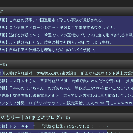
用車のブレーキとアクセルを踏み間違えた。それでフェンスを突き破...
、ガチャをとんでもない量買い占めて炎上するｗｗｗｗ
アナ、久々のスタジオで立派なYCを披露してしまうwwwww
覧]
派の人が現金のみの店に文句言ってるのってどう思う？
動画】これはお見事。中国重慶市で珍しい事故が撮影される。
怪我した迎えにと連絡あり。石をどかしてミミズ集め足の上に石を落...
タウン浜田さん、差別発言と受け取られる一言で炎上ｗｗｗｗ
動画】ロシア軍のドローンをネット発射装置で撃墜するウクライナ。
のユーハバッハって、今見返すとあんま『全知全能』感ないよな・・...
動画】逃げる判断はやっ！埼玉でスマホ運転のプリウスに当て逃げされる車載
実(39)、妊娠して顔が別人のように変わる
動画】よく助けられたな。岐阜の川で外国人が溺れてしまう事故。
のエマ・ワトソン可愛すぎワロッタｗｗｗｗｗｗｗｗｗ
事は簡単に済ませようと話してたら義兄嫁が泣き出した。「子供の食...
動画】自動ドアの仕組みを理解した富山のツバメが賢い。
長「PTA参加拒否した親へ最終警告。こうなってもいい？」
ンガｗｗｗｗｗｗｗｗｗｗｗｗｗｗｗｗ
[一覧]
外国人受け入れ反対」大幅増56.3(%) 東大調査 前回から20ポイント以上の爆
悲報】コメ卸大手さん、営業利益83％減 高値で買い込んだ米が売れず「損
朗報】日本のおじいちゃん・おばあちゃん、半数以上がSNSを使いこなしてい
鹿児島】突然右折し路面電車と衝突 乗っていた男女3人は車を放置しダッシ
ャングリア沖縄「ロイヤルチケット」の販売開始、大人29,700円にｗｗｗｗ
とめもりー｜2chまとめブログ
[一覧]
悲報】ドン・キホーテ、『悲惨な状態』になってしまう・・・・