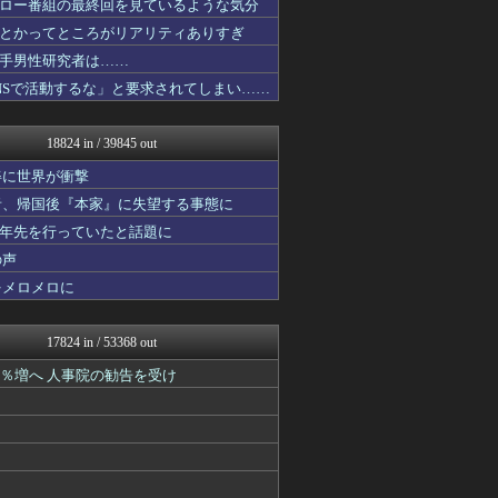
ロー番組の最終回を見ているような気分
アイドル・女子アナ★吟じま...
とかってところがリアリティありすぎ
【2ch】ニュー速クオリテ...
けおけお速報
手男性研究者は……
ニチカン！
NSで活動するな」と要求されてしまい……
エアライン本舗
カンダタ速報
乃木坂46まとめ 乃木りん...
18824 in / 39845 out
国難にあってもの申す！！
ファイターズ王国＠日ハムま...
姿に世界が衝撃
コンテンツ・声優 | ラブ...
者、帰国後『本家』に失望する事態に
なんじぇいスタジアム＠なん...
十年先を行っていたと話題に
ゴールデンタイムズ
U-1 NEWS.
の声
アニはつ -アニメ発信場-
をメロメロに
正義の見方
育児板拾い読み
【サッカー まとめ】サカラ...
17824 in / 53368 out
ガジェット2ch
坂道情報通～乃木坂46まと...
1％増へ 人事院の勧告を受け
スコールちゃんねる｜２ちゃ...
結婚・恋愛ニュースぷらす
にゅーすアルー！
ポッカキット
軍事・ミリタリー速報☆彡
なんJ PRIDE