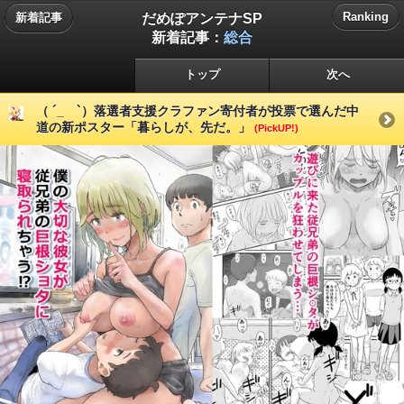
だめぽアンテナSP
Ranking
新着記事
新着記事：
総合
トップ
次へ
（ ´_ゝ`）落選者支援クラファン寄付者が投票で選んだ中
道の新ポスター「暮らしが、先だ。」
(PickUP!)