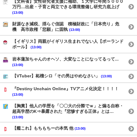
【文科省】女性研究者支援に補助、１大学に年間５０００
万円…出産・子育と両立できる環境整備し研究力底上げ
(13:00)
財源なき減税、揺らぐ信認 積極財政に「日本売り」危
機 高市政権「悲願」に固執
(13:00)
【イギリス】両親がイギリス生まれでない人【ポーランド
ボール】
(13:00)
岩本蓮加ちゃんのオヘソ、大変なことになってるって...
(13:00)
【VTuber】柘榴シロ「その男はやめなさい」
(13:00)
『Destiny Unchain Online』TVアニメ化決定！！！！
(13:00)
【胸糞】他人の学歴を「〇〇大の分際でｗ」と煽る自称・
超高学歴のK⇒暴露された『悲惨すぎる正体』とは…
(13:00)
【艦これ】もちもちーの本気 他
(13:00)