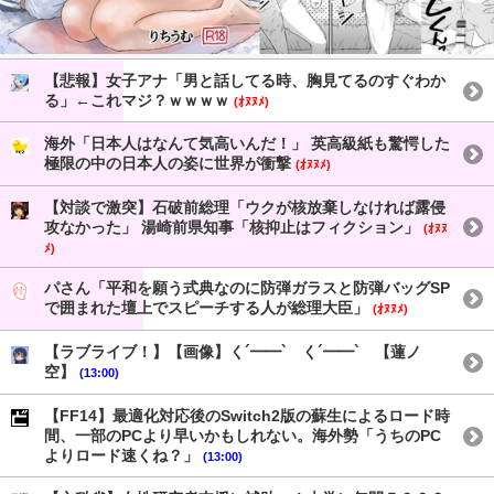
【悲報】女子アナ「男と話してる時、胸見てるのすぐわか
る」←これマジ？ｗｗｗｗ
(ｵﾇﾇﾒ)
海外「日本人はなんて気高いんだ！」 英高級紙も驚愕した
極限の中の日本人の姿に世界が衝撃
(ｵﾇﾇﾒ)
【対談で激突】石破前総理「ウクが核放棄しなければ露侵
攻なかった」 湯崎前県知事「核抑止はフィクション」
(ｵﾇﾇ
ﾒ)
パさん「平和を願う式典なのに防弾ガラスと防弾バッグSP
で囲まれた壇上でスピーチする人が総理大臣」
(ｵﾇﾇﾒ)
【ラブライブ！】【画像】く´━━`ゝく´━━`ゝ【蓮ノ
空】
(13:00)
【FF14】最適化対応後のSwitch2版の蘇生によるロード時
間、一部のPCより早いかもしれない。海外勢「うちのPC
よりロード速くね？」
(13:00)