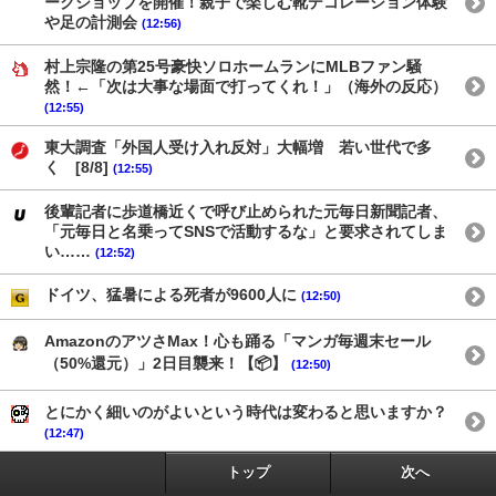
ークショップを開催！親子で楽しむ靴デコレーション体験
や足の計測会
(12:56)
村上宗隆の第25号豪快ソロホームランにMLBファン騒
然！←「次は大事な場面で打ってくれ！」（海外の反応）
(12:55)
東大調査「外国人受け入れ反対」大幅増 若い世代で多
く [8/8]
(12:55)
後輩記者に歩道橋近くで呼び止められた元毎日新聞記者、
「元毎日と名乗ってSNSで活動するな」と要求されてしま
い……
(12:52)
ドイツ、猛暑による死者が9600人に
(12:50)
AmazonのアツさMax！心も踊る「マンガ毎週末セール
（50%還元）」2日目襲来！【📦】
(12:50)
とにかく細いのがよいという時代は変わると思いますか？
(12:47)
トップ
次へ