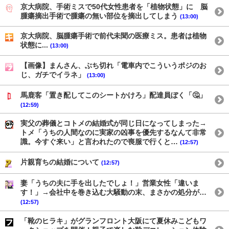
京大病院、手術ミスで50代女性患者を「植物状態」に 脳
腫瘍摘出手術で腫瘍の無い部位を摘出してしまう
(13:00)
京大病院、脳腫瘍手術で前代未聞の医療ミス。患者は植物
状態に...
(13:00)
【画像】まんさん、ぶち切れ「電車内でこういうポジのお
じ、ガチでイラネ」
(13:00)
馬鹿客「置き配してこのシートかけろ」配達員ぼく「🤔」
(12:59)
実父の葬儀とコトメの結婚式が同じ日になってしまった→
トメ「うちの人間なのに実家の凶事を優先するなんて非常
識。今すぐ来い」と言われたので喪服で行くと…
(12:57)
片親育ちの結婚について
(12:57)
妻「うちの夫に手を出したでしょ！」営業女性「違いま
す！」→会社中を巻き込む大騒動の末、まさかの処分が…
(12:57)
「靴のヒラキ」がグランフロント大阪にて夏休みこどもワ