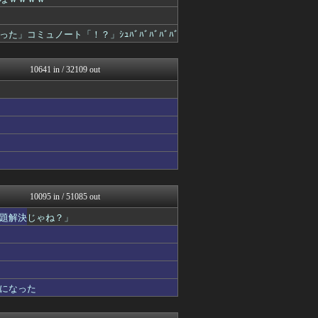
奥様は鬼女-DQN返しまと...
軍事・ミリタリー速報☆彡
国難にあってもの申す！！
コミュノート「！？」ｼｭﾊﾞﾊﾞﾊﾞﾊﾞﾊﾞ
キスログ
アルファルファモザイク＠ネ...
VIPPER速報
10641 in / 32109 out
U-1 NEWS.
正義の見方
ゲーム魔人
坂道情報通～乃木坂46まと...
とりのまるやき（保守）
奥様は鬼女-DQN返しまと...
奥様は鬼女-DQN返しまと...
婚外ちゃんねる
まとめたニュース
がーるずレポート - ガー...
10095 in / 51085 out
フィルダースチョイス
題解決じゃね？」
【サッカー まとめ】サカラ...
コノユビニュース｜みんなの...
芸能人の気になる噂
芸能人の気になる噂
ダイエット速報＠2ちゃんね...
キスログ
になった
芸能人の気になる噂
バズッター速報