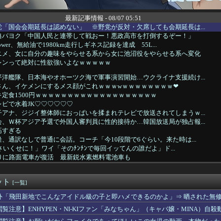
最新記事情報 - 08/07 05:51
「国会会期延長は認めない」 ※野党が反対・欠席しても会期延長は...
典パヨク「中国人民と連帯して戦おー！悪政高市を打倒するぞー！」
wer、無給油で1980km走行しギネス記録を達成 55L...
ニメ、女に自分の趣味をやらせる系から女に池沼役をやらせる系へ変化
レンって絶対に性欲強いよなｗｗｗｗｗ
洋艦隊、日本海やオホーツク海で軍事演習開始…ウクライナ支援続け...
さん、イケメンにするメス顔がこれｗｗｗwｗｗｗｗｗｗｗｗ❤
定食1500円ｗｗｗｗｗｗｗｗｗｗｗｗｗｗｗｗｗｗｗ
ビで水着JK♡♡♡♡♡♡
アナ、ジジイ整体師におっぱいを揉まれテレビで放送されてしまうｗ...
、Ｗ杯アジア予選で外国人審判員に性的接待か…韓国放送局が独占報...
高すぎる
、通訳なしで普通に会話。コーチ「今10段階で6ぐらい。来た時は...
さいくせに！」ワイ「そのﾁﾝﾁﾝで毎回イッてんの誰だよ」ド...
ぶりに路面電車が復活 最新鋭水素燃料電池車も
えて上司のパソコンのコンセントを抜いたらこうなるww
の夏休み』、とんでもない発表をしてしまう！！！！！
ット
ーニングみたいな新連載が始まるｗｗｗｗｗｗｗｗ
[一覧]
、エース級の財務官僚・一松旬氏を左遷「彼は協力的でなかった」財...
外「飛田新地でこんなアイドル級の子と即ハメできるのかよ」⇒ 晒された無
間ドスケベになるボーイッシュ女子、見つかるwwwwwwww
閲覧注意】ENHYPEN・NI-KIファン「みなちゃん」（キャバ嬢・MINA）自殺
を隠した】さくらみこ：水着ガチャコンプでホロライブドリームを掴...
巨乳女子2人組、とんでもない場所でナンパされてしまうwwwww...