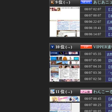
08/07 03:12
【悲報】共同通
9 位 (→)
あじあニ
08/07 03:11
【必見動画】熊本
08/07 02:07
08/07 03:10
【衝撃】妻の浮
【
08/07 03:10
【速報】日本の
08/07 00:07
【
08/07 03:09
【VCR RUST
08/06 22:07
広
08/07 03:09
【子供】結局何
08/07 03:09
米穀商社の木徳神糧
08/06 19:41
【
08/07 03:05
【画像】ダンス部
08/06 14:07
【
08/07 03:03
【朗報】「誰か
08/07 03:03
【悲報】ワイ、上
08/07 03:03
【驚愕】サッカ
10 位 (→)
VIPPER
08/07 03:01
【ウマ娘】昔の
08/07 05:35
吉
08/07 03:00
夫さん、妻に「天
08/07 03:00
【天文】「系外衛
08/07 05:00
【
08/07 03:00
【悲報】娘「吹奏
08/07 04:10
【
08/07 03:00
【ラブライブ！】B
08/07 03:00
08/07 03:30
【画像】一番手
「
08/07 03:00
【朗報】プチプチ
08/07 02:50
【
08/07 03:00
◆悲報◆韓国警
08/07 03:00
海外「日本の科学
08/07 03:00
【スターウォー
11 位 (→)
わんこー
08/07 03:00
韓国人「イ・ジュ
08/07 00:45
【
08/07 03:00
【食洗機】韓国
08/07 02:57
ダシをちゃんとと
08/07 00:25
【
08/07 02:57
福祉タクシーで下
08/07 00:05
【