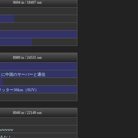
ハロン棒ch
9694 in / 18497 out
奥様は鬼女-DQN返しまと...
婚外ちゃんねる
海外の反応スポーツ
VIPPER速報
げぇ速
まとめCUP
理想ちゃんねる
NEWSまとめもりー｜2c...
アニメつぶやき速報‼︎
8989 in / 24531 out
とに中国のサーバーと通信
ッター36km（SUV）
8949 in / 22149 out
wwww
るな！」