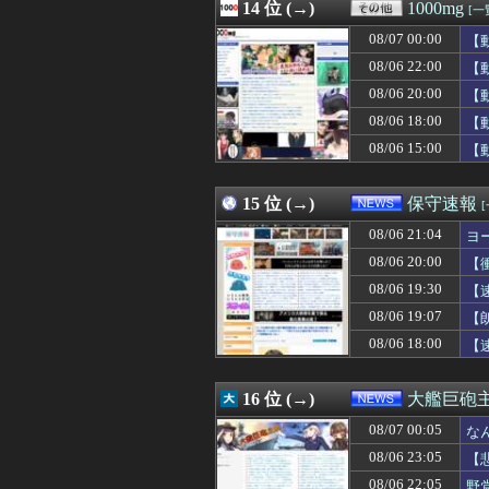
08/07 02:18
14 位 (→)
暑すぎぃからの
1000mg
[一
08/07 02:18
言えば快くあげ
08/07 00:00
【
08/07 02:18
両替のことを「お
08/07 02:17
08/06 22:00
日本の大相撲力士
【
08/07 02:15
幼少ワイ「ワイ
08/06 20:00
【
08/07 02:15
FE万紫千紅さん
08/06 18:00
【
08/07 02:15
SEXに10万円
08/07 02:13
岸田元首相､日米
08/06 15:00
【
08/07 02:12
【悲報】日本の
08/07 02:12
LIAR GAME 
15 位 (→)
保守速報
08/06 21:04
ヨ
08/06 20:00
【
08/06 19:30
【
08/06 19:07
【
08/06 18:00
【
16 位 (→)
大艦巨砲
08/07 00:05
な
08/06 23:05
【
08/06 22:05
野