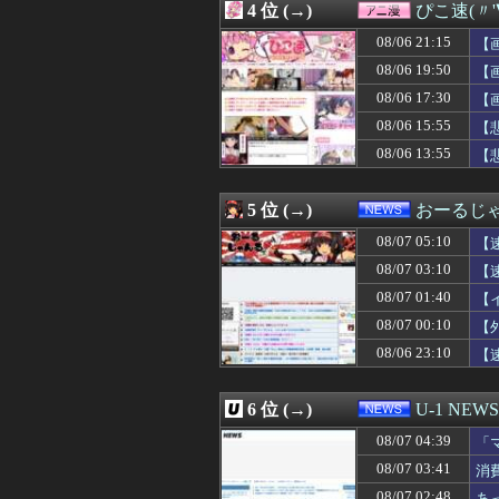
4 位 (→)
ぴこ速(〃'
08/07 04:15
ぼく「妹がぼくの
08/07 04:12
【悲報】立川志
08/06 21:15
【
08/07 04:10
【画像】NHKに
08/06 19:50
【
08/07 04:10
【悲報】加藤小夏
08/06 17:30
08/07 04:09
【福岡】西鉄、天
【
08/07 04:05
【画像】オタク「
08/06 15:55
【
08/07 04:05
【画像】ボスJK
08/06 13:55
【
08/07 04:05
ケガが多かった
08/07 04:05
【衝撃】きゃり
08/07 04:05
取り放題でてん
5 位 (→)
おーるじ
08/07 04:05
フラれるじゃな
08/07 04:05
【画像】エチビ
08/07 05:10
【
08/07 04:03
【画像】森香澄さ
08/07 03:10
【
08/07 04:03
【画像】元・小
08/07 01:40
08/07 04:03
【悲報】サイバー
【
08/07 04:02
三大傑作ゼルダライク「
08/07 00:10
【
08/07 04:01
【ウマ娘】アイち
08/06 23:10
【
08/07 04:00
早食いしてる奴
08/07 04:00
【画像】キズナアイ
08/07 04:00
劇団員やってる
6 位 (→)
U-1 NEWS
08/07 04:00
もこうのKICK・Y
08/07 04:00
【天文】太陽に含
08/07 04:39
「
08/07 04:00
【画像】北海道の
せ
08/07 03:41
消
08/07 04:00
【ウマ娘】今日
08/07 02:48
あ