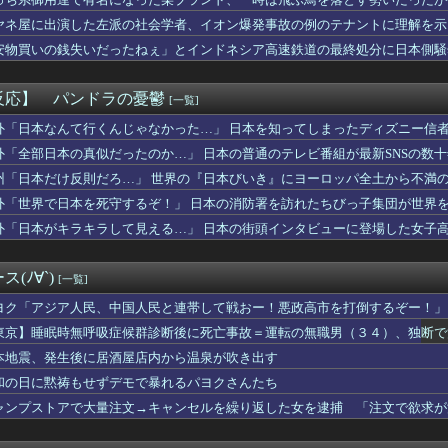
🌙🐈‍⬛「うちのオタクは社畜かボンボン」（世界の平均睡眠時間ラ...
票問題の年に、選挙管理委員会が成果給を99.99%受け取ってい...
ヤネ屋に出演した左派の社会学者、イオン爆発事故の例のテナントに理解を示
超しつこい男にブチギレて帰宅。それから3ヶ月、突然携帯に着信が...
安物買いの銭失いだったねぇ」とインドネシア高速鉄道の最終処分に日本側騒
サーキットでパレード走行訓練中だった白バイが転倒事故 20代の...
んだ？
国防関連技術保護を重視し供給連鎖から中国系を完全排除へ 供給業...
ん、とんでもない恵体の白人美女と結婚してしまうｗｗｗｗｗｗｗｗ...
反応】 パンドラの憂鬱
[一覧]
出産中の嫁と険悪…もう会わずに離婚したくなった理由がコレｗｗｗｗ
としても阻止したい石破前首相、「何いってんのこいつ」と有権者を...
外「日本なんて行くんじゃなかった…」 日本を知ってしまったディズニー信
に出そうと思っていた物をダンボール箱ごと持っていったママ。中身...
外「全部日本の真似だったのか…」 日本の普通のテレビ番組が最新SNSの数
がケチャップ、タイトルがスイーツ臭…。クックパッドで地雷レシピ...
州「日本だけ反則だろ…」 世界の『日本びいき』にヨーロッパ全土から不満
ってたトメが、標的をコトメに変えた→トメ「いつになったら結婚す...
イト
外「世界で日本を死守するぞ！」 日本の消防署を訪れたちびっ子集団が世界
おっぱいが小さい。【朗悲報】
外「日本がキラキラして見える…」 日本の街頭インタビューに登場した女子
の嫁のマ○コをチ◯コで擦りまくった結果ｗｗｗｗｗｗｗｗｗｗｗ
女性に手を褒められてめっちゃ嬉しかった
とかいうサウダージでしか聞いたことない言葉ｗｗｗｗｗｗｗｗ
(ﾉ∀`)
[一覧]
を目の前にした吉岡里帆の顔ｗｗｗｗｗ
倫相手から『神対応』されて人生やり直せた結果ｗｗｗｗ
ヨク「アジア人民、中国人民と連帯して戦おー！悪政高市を打倒するぞー！」
なだらしない体型の女子が好きなやついる？
東京】睡眠時無呼吸症候群診断後に死亡事故＝運転の無職男（３４）、独断で
サロ行ってきたらｗｗｗｗｗｗｗｗｗｗｗwwww
本地震、発生後に居酒屋店内から温泉が吹き出す
ら共感できなくなったキャラ
赤いくちばしの中型のインコを保護。ご近所あたりにチラシを貼り、...
和の日に黙祷もせずデモで暴れるパヨクさんたち
職場の後輩(♀)に、勝手に不倫相手（本命）にされた。挙句その彼...
ャンプストアで大量注文→キャンセルを繰り返した女を逮捕 「注文で欲求が
半年と言われてたがウワキ夫捨てて義両親の介護やめたらガンが綺麗...
VW