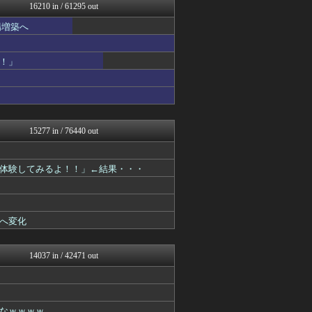
NEWSまとめもりー｜2c...
16210 in / 61295 out
正義の見方
場増築へ
キスログ
おーるじゃんる
トレンドの通り道
！」
がーるずレポート - ガー...
コノユビニュース｜みんなの...
女子アナお宝画像速報－5c...
アニはつ -アニメ発信場-
Zチャンネル＠VIP
watch＠２ちゃんねる
15277 in / 76440 out
ウマ娘まとめ速報うまろぐ
オレ的ゲーム速報＠刃
常識的に考えた
体験してみるよ！！」←結果・・・
アルファルファモザイク＠ネ...
コンテンツ・声優 | ラブ...
ゲーム実況者速報＠YouT...
ラビット速報
へ変化
WorldFootball...
ガラパゴスジャパン - 海...
ヒーローNEWS
14037 in / 42471 out
韓国ニュース反応まとめ
モッコスヌ〜ン
婚外ちゃんねる
がーるずレポート - ガー...
なｗｗｗｗ