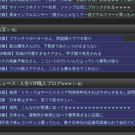
おいたメモが泥よけになっただなんてｗｗ
ケット残骸、月面に衝突か…ファルコン9の上段！
悲報】サイバーコネクトツー社長、ジャンプ公式にブロックされるｗｗｗｗ
おむつ交換で噛みつかれ」看護助手の男を逮捕 90歳入院患者の顔...
悲報】美女インフルエンサー「残クレじゃなくて一括でアルファード買っちゃった」
浮気でメール爆弾！2度目で取った行動がこれｗｗｗ
女 ←くっそかわいいと話題にｗｗｗ 【Pickup06072...
ニメ、女に自分の趣味をやらせる系から女に池沼役をやらせる系へ変化
お宝
[一覧]
有名になった某ブランド、一時は飛ぶ鳥を落とす勢いだったが今期の...
画像】ブランチリポーターさん、阿波踊りでワキ祭り
教組委員長「杜撰な計画、学校が責めを負うのは当然」としつつも、...
と言われているが個人的にはクソゲーだと思うゲーム挙げてけ
画像】影山優佳さん(25)、下着姿であたシコが止まらない
の瞳が綺麗すぎて吸い込まれる！！！【乃木坂46】
GIF動画】宮城の可愛すぎるチアさん、甲子園で発見される
限定の消費減税「確実に戻す」発言は「私の覚悟」
前に付き合ってた女性の事をふと思い出した。もう24年は会ってな...
ステの気象予報士さん、こういうのでいいんだよっていう横乳の張り
ないというか…。泥に同情する気はないけど報告者も何だかなぁ…
画像】フジの新人アナさん、二人とも腋を見せてくれない
くし年の離れた妹を育てた義兄。姪が十歳になった頃からおかしくな...
おすすめ
身強調の「過激すぎる三角水着」公開でネットざわつき
ュース : 人生VIP職人ブログwww
[一覧]
年ジャンプさん、最大発行部数653万部から急降下でついに100...
有能】政府「トラックはサービスエリア利用有料化すればサボらず走るし流問
ゆうか（元・小倉優香）が水着グラビア復帰ｗｗｗｗｗ
製造販売している川上産業、「プチプチ株式会社」に社名変更
門家「日本車はダサい、見てて恥ずかしい」
子のバスト一覧ｗｗｗｗｗｗｗｗｗｗｗｗwｗｗｗｗ
画像】福岡、こんなのが普通に走ってるｗｗｗｗｗｗｗｗｗｗｗｗｗｗｗｗ
ー女優・三浦恵理子、全裸ナマ乳がHすぎる
画像】日本さん、避難所が各国と比べて優秀過ぎると話題に
から質問は聞くよ
男は救われない」ってのに女がブチ切れた理由ｗｗｗｗ
調不良で休んでパチンコ通ってたら、数十日単位の証拠写真撮られて会社クビ
のTikToker可愛すぎｗｗｗｗｗ
風俗事情をご覧くださいｗｗｗｗｗｗｗｗｗｗwwww