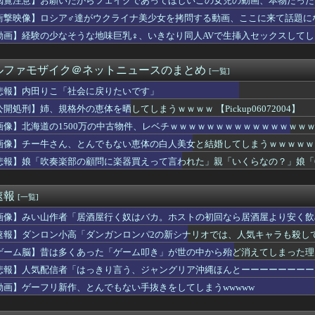
閲覧注意】お願いだからフェイクであってほしいこの女児の動画、本物だった
奈アナがミニスカポリスのコスプレ披露ｗｗｗｗｗ
衝撃映像】ロシア♂達がウクライナ美少女を拷問する動画、ここに来て話題に
日は膝枕で日陰に入りたい。←「絶対に離れたくない場所だな」
こ「社会に戻りたいです」
動画】経験の少なそうな地味巨乳♀、いきなり同人AVで生挿入セックスしてし
cBook、iPadが微妙に値下げしてる感じですねぇ・・・
ブス巨乳ｗｗｗｗｗｗｗｗｗ （※画像あり）
ルファモザイク＠ネットニュースのまとめ
[一覧]
ンドの尻はタマランわ
シコのインフルエンサー「今日は友達と配達員のアルバイトを体験し...
悲報】内田りこ「社会に戻りたいです」
【画像】桜小路きな子ちゃんの尻【Liella!】
公開処刑】姉、規格外の恵体を晒してしまうｗｗｗｗ 【Pickup06072004】
2億6500万円 福岡県議会「海外視察費」公表
 セクシーノースリーブ脇！！
画像】北海道の1500万の中古物件、レベチｗｗｗｗｗｗｗｗｗｗｗｗｗｗｗ
のカーチェイスの末、捕まえてみたら…泥酔状態の飲酒運転だった」
画像】チー牛さん、とんでもない恵体の白人美女と結婚してしまうｗｗｗｗｗｗｗｗ 【
りつつある」ブルームバーグが突き付けた韓国金融市場の崖っぷち ...
悲報】娘「吹奏楽部の顧問に楽器買えって言われた」親「いくらなの？」娘「
格外の恵体を晒してしまうｗｗｗｗ 【Pickup060720...
じゃね…？」世界が気付き始める Linuxの市場シェアが初め...
じゃね…？」世界が気付き始める Linuxの市場シェアが初め...
速報
[一覧]
ッテリーが膨らんで画面が剥がれてきたんやが
る夫へ」を語ろう
画像】みい山作者「居酒屋行く奴はバカ。ホストの初回なら居酒屋より安く飲
位置の勘違いっぷりがすごい」と報ステ大越キャスターの台詞に視聴...
速報】ダンロン小高「ダンガンロンパ2の新シナリオでは、人気キャラも殺し
察、大韓サッカー協会を家宅捜索 代表監督選考巡り
イッた後に嬢の耳元で「好き」って囁く瞬間ｗｗｗｗｗｗｗｗwww...
ゲーム脳】昔は多くあった「ゲーム叩き」が世の中から殆ど消えてしまった理由ww
出すコスメ
悲報】人気配信者「はっきり言う、ジャングリア沖縄ほんとーーーーーーーー
ん、大勢の若いファンに囲まれてご満悦wwwwwwwwwwww...
動画】ゲーフリ新作、とんでもない手抜きをしてしまうwwwww
国に臨検された場合は「台湾軍が対応」と台湾軍トップ！
落も3位が射程圏内。新井監督「特別な日の試合だったので負けて悔...
し上半身ヤバすぎだってwwwwwww