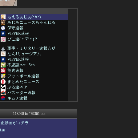
もえるあじあ(･∀･)
あじあニュースちゃんねる
保守速報
VIPPER速報
ぴこ速(〃'∇'〃)？
軍事・ミリタリー速報☆彡
なんJミュージアム
VIPPER速報
不思議.net - 5ch...
筋肉速報
フットボール速報
まとめたニュース
ぶる速-VIP
バズッター速報
キムチ速報
まとめCUP
NEWSまとめもりー｜2c...
118568 in / 79361 out
ゴールデンタイムズ
おーるじゃんる
修正動画がコチラ
ぶる速-VIP
動画
トレンドの通り道
女子アナお宝画像速報－5c...