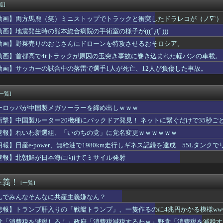
キンキンに冷えてやがる！
覧]
たのに無断でごっそり持っていくのはダメだろう
動画】両方馬鹿（笑）ミニストップでトラックと衝突したドラレコが（ノ∇`）
金こまめてきます」って言っちゃったときに同僚から嫌味を言われた...
の引退後の姿に世界が騒然！←「これは素晴らしい！」（海外の反応...
動画】地震発生時の熊本総合病院の手術室の様子が(((ﾟДﾟ)))
ンってぶどうジュースの上位互換なんやろなぁ」
動画】野菜売りのおじさんにドローンを特攻させるおそロシア。
、巨乳美少女を出してしまうｗｗ
動画】首都高で4tトラックが原因の玉突き事故に巻き込まれた軽バンの車載。
払ってしまったらこうなるwww
の円買い協調介入は｢一時しのぎに過ぎない｣｢財政政策､金融政策...
動画】サッカーの試合中の落雷で選手1人が死亡、12人が負傷した事故。
歴史、ついに『崩壊』してしまう・・・・・
-ライアーゲーム- 第17話 感想：秋山さんの逆転の策がバ...
[一覧]
ーロッパが中国製メガソーラーを締め出しｗｗｗ
衝撃】中国製ルーター20機種にバックドア発見！ ネットに繋ぐだけで35秒ご
速報】れいわ新選組、「いのちの党」に党名変更ｗｗｗｗｗｗ
朗報】日産e-power、無給油で1980km走行しギネス記録を達成 55Lタンクでリ
速報】北朝鮮が日本海に向けてミサイル発射
主義！
[一覧]
んでみんなそんなに共産主義嫌なん？
悲報】トランプ肝入りの「戦艦トランプ」、一隻作るのに4兆円かかる模様www
党「消費税を減税しろ！」政府「消費税減税するわｗ」野党「消費税を減税す