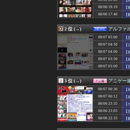
【
08/07 05:03
元ＮＨＫ中川安
08/06 19:19
【
08/07 05:01
【ウマ娘】暑い
08/06 17:40
08/07 05:00
【悲報】内田り
【
08/07 05:00
【Apple】Ma
08/07 05:00
ギリギリやれる
2 位 (→)
アルファ
08/07 05:00
アイナ・ジ・エ
08/07 05:00
【閲覧注意】メキ
08/07 05:00
【
08/07 05:00
【ラブライブ！】
08/07 04:50
【
08/07 05:00
【福岡】3年間で
08/07 05:00
田﨑さくらアナ
08/07 04:00
【
08/07 05:00
韓国人「雨の中
08/07 03:50
【
08/07 04:55
「投資不適格にな
08/07 03:00
【
08/07 04:50
【公開処刑】姉、規
08/07 04:45
「Linuxで十分
08/07 04:45
「Linuxで十分
3 位 (→)
アニゲー
08/07 04:41
タブレットのバ
08/07 04:39
ドラマ「親愛な
08/07 00:36
【
08/07 04:39
「マスコミの立ち
08/07 00:12
【
08/07 04:30
◆悲報◆韓国警
08/07 04:25
08/06 23:35
【悲報】ソープで
【
08/07 04:19
青春時代を思い
08/06 23:05
【
08/07 04:19
【画像】松本人志さ
08/06 22:35
【
08/07 04:19
日本の商船が中
08/07 04:19
カープ、最下位転
08/07 04:18
綾瀬はるかの丸出