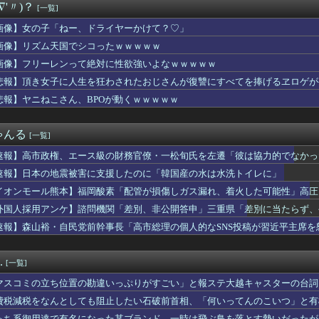
∇'〃)？
[一覧]
子供を妊娠したんだ…」父「！？実は俺と母さんも兄妹なんだ」ぼく...
らく、ガチでブチギレてしまう！！！！！！
画像】女の子「ねー、ドライヤーかけて？♡」
出た仙台育英の野球部JKマネージャー、ガチで可愛いぞ
画像】リズム天国でシコったｗｗｗｗｗ
(おなつ)「演技中に惚れてしまった俳優がいる」
神駅と薬院駅の駅構内で不審な音声（下ネタ）が流れる 第三者が不...
画像】フリーレンって絶対に性欲強いよなｗｗｗｗｗ
実際にプレイしたらわかるけどライザは友達って感じで性的な目では...
悲報】頂き女子に人生を狂わされたおじさんが復讐にすべてを捧げるヱロゲが
、撮られるｗｗｗｗｗｗｗｗｗｗ
悲報】ヤニねこさん、BPOが動くｗｗｗｗｗ
プロ野球選手※多村仁志禁止
ーぱみゅぱみゅ 本名をさらりと告白
こ盛りにしてるのはまあ見かけるが持ち帰りはなしでしょう、、、
ゃんる
[一覧]
く、フる側の曲
デ女優さん、番組の企画でハッスルしすぎてしまうｗｗｗｗｗｗ
速報】高市政権、エース級の財務官僚・一松旬氏を左遷「彼は協力的でなかっ
んのJK姿😍ｗｗ😍ｗ😍ｗｗｗ😍ｗｗｗｗｗｗ
速報】日本の地震被害に支援したのに「韓国産の水は水洗トイレに」
倉優香さん、水着グラビア復帰してシコらせにくるｗ
コネクトツーの松山氏、JUMP公式にブロックされるｗｗｗｗｗｗ...
イオンモール熊本】福岡酸素「配管が損傷しガス漏れ、着火した可能性」高圧
The Binding of Isaac」「ダークソウル...
外国人採用アンケ】諮問機関「差別、非公開答申」三重県「差別に当たらず、
ゃんとフサパンの水着、DKPIとDKPIが触れてる構図が良き…
速報】森山裕・自民党前幹事長「高市総理の個人的なSNS投稿が習近平主席を
、マジでヤバイぞ・・・
が今年で10周年ってマジ？wwwwwwwwwwwwwwwww
友達からたまにチケット買わされるから見に行くんやけどさ・・・
.
[一覧]
outube配信にもNightbotみたいなコメント制御ツ...
まれる「銀」は従来推定よりも約55％多かった？ 隕石の分析結果...
マスコミの立ち位置の勘違いっぷりがすごい」と報ステ大越キャスターの台詞
1500万の中古物件、レベチｗｗｗｗｗｗｗｗｗｗｗｗｗｗｗｗｗ...
ようという思惑がひしひしと
費税減税をなんとしても阻止したい石破前首相、「何いってんのこいつ」と有
はボサボサな忠犬ミラ公たち
っち系御用達で有名になった某ブランド、一時は飛ぶ鳥を落とす勢いだったが