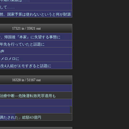
コンテンツ・声優 | ラブ...
韓国ニュース反応まとめ
して……
婚外ちゃんねる
然、国家予算は使わないというと何が財源
国難にあってもの申す！！
もえるあじあ(･∀･)
アルファルファモザイク＠ネ...
17321 in / 35921 out
キスログ
U-1 NEWS.
者、帰国後『本家』に失望する事態に
奥様は鬼女-DQN返しまと...
十年先を行っていたと話題に
奥様は鬼女-DQN返しまと...
の声
婚外ちゃんねる
がーるずレポート - ガー...
をメロメロに
筋肉速報
高生4人組がエモすぎると話題に
えっ!?またここのサイト?
ダイエット速報＠2ちゃんね...
VIPPER速報
16328 in / 51167 out
芸能人の気になる噂
キスログ
芸能人の気になる噂
治療中断―危険運転致死罪適用も
バズッター速報
がーるずレポート - ガー...
奥様は鬼女-DQN返しまと...
婚外ちゃんねる
満たされた」総額43億円
奥様は鬼女-DQN返しまと...
まとめCUP