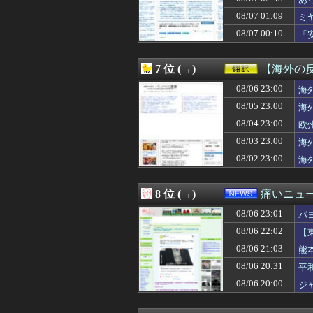
08/07 04:00
【ラブライブ！】
08/07 04:00
韓国人「ソクリ投
08/07 01:09
ミ
08/07 03:57
合コンで出会った
08/07 00:10
「
08/07 03:55
三重県警察 鈴鹿
な
08/07 03:51
SpaceX、米
08/07 03:50
【画像】チー牛さ
7 位 (→)
【海外の
08/07 03:50
【絶望】里帰り
08/07 03:41
08/06 23:00
消費税減税をなん
海
08/07 03:39
子の保育園バザー
08/05 23:00
海
08/07 03:39
【ククパ】味付け
08/04 23:00
欧
08/07 03:39
小梨の私へ嫌味言
08/07 03:38
やってみたいバ
08/03 23:00
海
08/07 03:34
【画像】Ado、
08/02 23:00
海
08/07 03:33
【興奮】発情期
08/07 03:32
【画像】ワイ、
08/07 03:30
「サウダージ」
8 位 (→)
痛いニュース
08/07 03:30
【画像】5億円
08/06 23:01
08/07 03:30
【衝撃】嫁の不
パ
08/07 03:26
【画像】 こん
08/06 22:02
【
08/07 03:25
【悲報】格安ピン
08/06 21:03
熊
08/07 03:19
大人になってか
08/07 03:18
ベランダで緑色で
08/06 20:31
平
08/07 03:18
恋愛相談してくる
08/06 20:00
ジ
08/07 03:18
【すごい話】余命
08/07 03:15
ラブホあるあるW