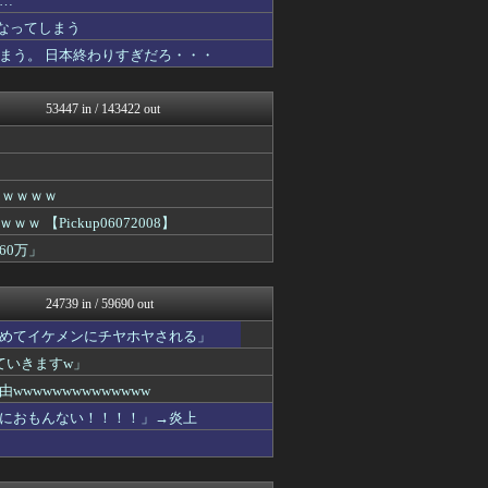
…
いたしん！
なってしまう
ウマ娘まとめ速報うまろぐ
まう。 日本終わりすぎだろ・・・
アルファルファモザイク＠ネ...
ほんわかMkⅡ
ラビット速報
53447 in / 143422 out
アイドル・女子アナ★吟じま...
VIPPER速報
コンテンツ・声優 | ラブ...
みそパンNEWS
アナきゃぷ速報
ｗｗｗｗｗ
韓国ニュース反応まとめ
Pickup06072008】
国難にあってもの申す！！
60万」
アルファルファモザイク＠ネ...
(*ﾟ∀ﾟ)ゞカガクニュー...
VIPワイドガイド
24739 in / 59690 out
理想ちゃんねる
がーるずレポート - ガー...
めてイケメンにチヤホヤされる」
U-1 NEWS.
ていきますw」
WorldFootball...
バズッター速報
wwwwwwwwwwww
がーるずレポート - ガー...
におもんない！！！！」→炎上
芸能人の気になる噂
軍事・ミリタリー速報☆彡
芸能人の気になる噂
芸能人の気になる噂