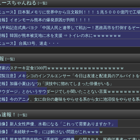
信、ガチで逝く・・・・・・
ュースちゃんねる
[一覧]
総合病院 地震発生時の手術室の映像が色んな意味で衝撃的だと話題...
気が発覚…あのときの「音信不通の弟」の意味がヤバすぎたｗｗｗｗ
ニュース】日本製メモリに世界中から注文殺到！！！ １兆５０００億円で工
地震被害に支援したのに「韓国産の水は水洗トイレに」
速報】イオンモール熊本の爆発原因が判明！！！！
】葛葉達：7日目｜あまりに生々しすぎる陰キャムーブでギャルを...
島平和記念式典パヨク「中国人民と連帯して戦おー！悪政高市を打倒するぞー
歳差がベスト？？
、4-6月期経常利益が前年同期比97.7％減の0.7億円に減...
朗報】韓国が熊本被災地に水を支援 ⇒ トイレの水にｗｗｗｗｗｗｗ
さん、公式SNSで部員のエ○チな動画をあげてしまった結果ｗｗｗ...
ニュース】 台風13号、迷走・・・
らも好かれる主人公」の特徴、ガチで決まるｗｗｗｗ
司、新入社員がスタバでパソコンやって企業秘密漏洩したから泣かし...
ー王国ブラジルで進むサッカー離れ 36％が「関心なし」
速報
[一覧]
水着がそのまま入るジャーニー…まるで成長していない！？
野家のステーキ定食1500円ｗｗｗｗｗｗｗｗｗｗｗｗｗｗｗｗｗｗｗ
井のシミ数えてれば終わるでな」と押し倒されて性行為 → 凄いこ...
星」を史上初めて発見か--しかし「衛星」の定義を揺るがす事態に...
閲覧注意】メキシコのインフルエンサー「今日は友達と配達員のアルバイトを
楽部の顧問に楽器買えって言われた」親「いくらなの？」娘「60万...
悲報】加藤小夏(おなつ)「演技中に惚れてしまった俳優がいる」
Lｺｽﾞｶﾎ…？🐉【蓮ノ空】
Vグループはマジでこういう男とのコラボも解禁したほうがいいよ
サウダージ」とかいうサウダージでしか聞いたことない言葉ｗｗｗｗｗｗｗｗ
で有名な川上産業、社名を「プチプチ株式会社」に変更wwwww
悲報】今のアニメ、女に自分の趣味をやらせる系から女に池沼役をやらせる系
察、韓国代表前監督を任意聴取…業務上背任などの容疑
者が猫の寿命を2倍に上げる注射剤を開発。これこそノーベル賞だろ...
ズ】ライトセーバーって握りづらそうだよね…
る速報！
[一覧]
ンソク、地方選挙で基礎議員1議席のみ獲得し『全て私の責任』と頭...
画像】新人女性声優、水着になる「これって需要ありますか？」
人が騒ぐ「水洗い」は予備洗浄だった！日本の飲食店の衛生習慣を解説
り薄色薄味に煮た煮物を、味見もせずに色を見ただけで「薄そうだか...
画像】「未経験チー牛」には解けない問題がこれｗｗｗｗ
校の女子生徒、一時心肺停止 同乗看護師は適切な処置行わず、生徒...
悲報】熊本地震発生時の「手術室」の映像、公開される。医療従事者って凄い