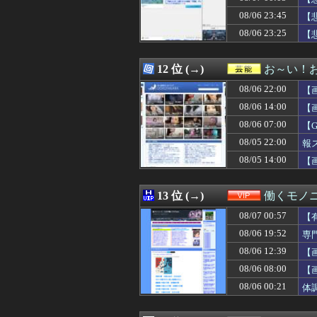
08/07 02:57
家族用に入れて
08/06 23:45
08/07 02:55
スペースXのロ
【
08/07 02:55
千葉県袖ケ浦市「
08/06 23:25
【
08/07 02:50
【既視感】嫁の
08/07 02:50
【画像】関西2大美
08/07 02:50
【悲報】今のア
12 位 (→)
お～い！
08/07 02:48
あっち系御用達で
08/06 22:00
【
08/07 02:45
【辺野古事故】日
08/07 02:45
世間では神ゲー
08/06 14:00
【
08/07 02:40
矢田萌華ちゃん
08/06 07:00
【
08/07 02:40
高市首相、2年
08/05 22:00
08/07 02:39
【ボッコ】25年
報
08/07 02:39
なんかＧＪ出来
08/05 14:00
【
08/07 02:39
若くして両親を亡
08/07 02:39
【画像】これ超
08/07 02:38
野村周平、下半
13 位 (→)
働くモノニ
08/07 02:37
【悲報】 週刊少
08/07 00:57
【
08/07 02:34
【超画像】小倉
08/07 02:34
「プチプチ」を
08/06 19:52
専
08/07 02:34
【画像】坂道女
08/06 12:39
【
08/07 02:34
【画像】 セクシ
08/06 08:00
【
08/07 02:32
筋トレに詳しい
08/07 02:30
【事実】「弱い
08/06 00:21
体
08/07 02:30
【画像】 色白美肌
08/07 02:25
【驚愕】ロシアの