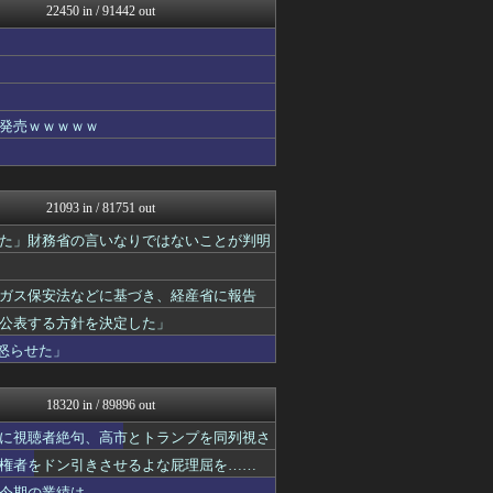
22450 in / 91442 out
まとめCUP
NEWSまとめもりー｜2c...
まとめ芸能＠美女画像まとめ...
VIPPER速報
コノユビニュース｜みんなの...
げぇ速
発売ｗｗｗｗｗ
不思議.net - 5ch...
ツバメ速報＠ヤクルトスワロ...
V系まとめ速報
子育てちゃんねる
21093 in / 81751 out
がーるずレポート - ガー...
女子アナお宝画像速報－5c...
た」財務省の言いなりではないことが判明
いたしん！
Zチャンネル＠VIP
ガス保安法などに基づき、経産省に報告
watch＠２ちゃんねる
mutyunのゲーム+αブ...
公表する方針を決定した」
ウマ娘まとめ速報うまろぐ
怒らせた」
オレ的ゲーム速報＠刃
ラビット速報
ネラーボイス
18320 in / 89896 out
ゲーム実況者速報＠YouT...
常識的に考えた
に視聴者絶句、高市とトランプを同列視さ
アルファルファモザイク＠ネ...
権者をドン引きさせるよな屁理屈を……
パカ娘速報！！ウマ娘まとめ...
今期の業績は……