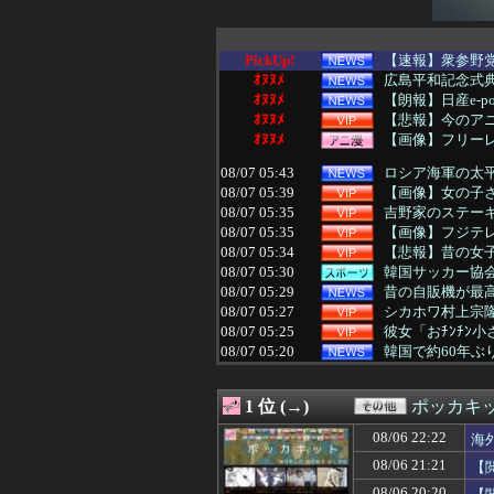
PickUp!
【速報】衆参野党
ｵﾇﾇﾒ
広島平和記念式
ｵﾇﾇﾒ
【朗報】日産e-po
ｵﾇﾇﾒ
【悲報】今のア
ｵﾇﾇﾒ
【画像】フリー
08/07 05:43
ロシア海軍の太平
08/07 05:39
【画像】女の子
08/07 05:35
吉野家のステーキ
08/07 05:35
【画像】フジテレ
08/07 05:34
【悲報】昔の女子
08/07 05:30
韓国サッカー協会
08/07 05:29
昔の自販機が最
08/07 05:27
シカホワ村上宗隆
08/07 05:25
彼女「おﾁﾝﾁﾝ小
08/07 05:20
韓国で約60年
08/07 05:15
ワイ昨夜、間違
08/07 05:12
【速報】『有吉
1 位 (→)
ポッカキ
08/07 05:12
ジャンプラ、モ
08/07 05:10
【速報】高市政権
08/06 22:22
海
08/07 05:09
【画像】脱いだ瞬
08/06 21:21
【
08/07 05:09
【頑張てnoel
08/07 05:05
【動画】えちえち
08/06 20:20