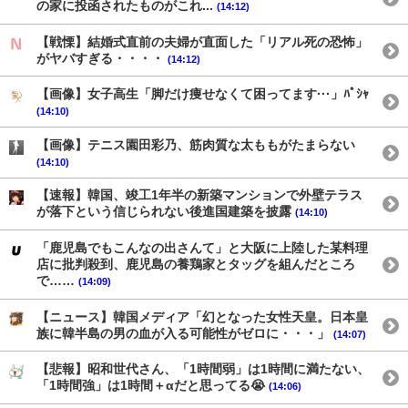
の家に投函されたものがこれ...
(14:12)
【戦慄】結婚式直前の夫婦が直面した「リアル死の恐怖」
がヤバすぎる・・・・
(14:12)
【画像】女子高生「脚だけ痩せなくて困ってます···」ﾊﾟｼｬ
(14:10)
【画像】テニス園田彩乃、筋肉質な太ももがたまらない
(14:10)
【速報】韓国、竣工1年半の新築マンションで外壁テラス
が落下という信じられない後進国建築を披露
(14:10)
「鹿児島でもこんなの出さんて」と大阪に上陸した某料理
店に批判殺到、鹿児島の養鶏家とタッグを組んだところ
で……
(14:09)
【ニュース】韓国メディア「幻となった女性天皇。日本皇
族に韓半島の男の血が入る可能性がゼロに・・・」
(14:07)
【悲報】昭和世代さん、「1時間弱」は1時間に満たない、
「1時間強」は1時間＋αだと思ってる😭
(14:06)