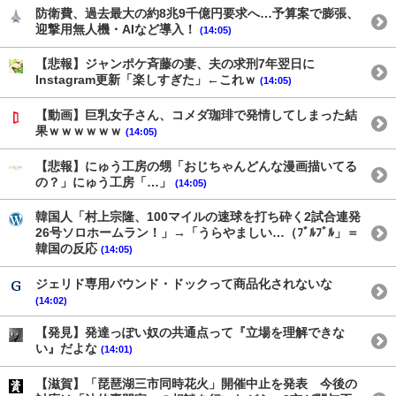
防衛費、過去最大の約8兆9千億円要求へ…予算案で膨張、
迎撃用無人機・AIなど導入！
(14:05)
【悲報】ジャンポケ斉藤の妻、夫の求刑7年翌日に
Instagram更新「楽しすぎた」←これｗ
(14:05)
【動画】巨乳女子さん、コメダ珈琲で発情してしまった結
果ｗｗｗｗｗｗ
(14:05)
【悲報】にゅう工房の甥「おじちゃんどんな漫画描いてる
の？」にゅう工房「…」
(14:05)
韓国人「村上宗隆、100マイルの速球を打ち砕く2試合連発
26号ソロホームラン！」→「うらやましい…（ﾌﾞﾙﾌﾞﾙ」＝
韓国の反応
(14:05)
ジェリド専用バウンド・ドックって商品化されないな
(14:02)
【発見】発達っぽい奴の共通点って『立場を理解できな
い』だよな
(14:01)
【滋賀】「琵琶湖三市同時花火」開催中止を発表 今後の