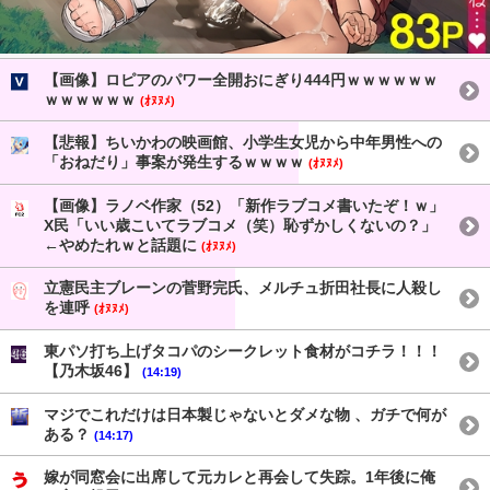
【画像】ロピアのパワー全開おにぎり444円ｗｗｗｗｗｗ
ｗｗｗｗｗｗ
(ｵﾇﾇﾒ)
【悲報】ちいかわの映画館、小学生女児から中年男性への
「おねだり」事案が発生するｗｗｗｗ
(ｵﾇﾇﾒ)
【画像】ラノベ作家（52）「新作ラブコメ書いたぞ！ｗ」
X民「いい歳こいてラブコメ（笑）恥ずかしくないの？」
←やめたれｗと話題に
(ｵﾇﾇﾒ)
立憲民主ブレーンの菅野完氏、メルチュ折田社長に人殺し
を連呼
(ｵﾇﾇﾒ)
東パソ打ち上げタコパのシークレット食材がコチラ！！！
【乃木坂46】
(14:19)
マジでこれだけは日本製じゃないとダメな物 、ガチで何が
ある？
(14:17)
嫁が同窓会に出席して元カレと再会して失踪。1年後に俺