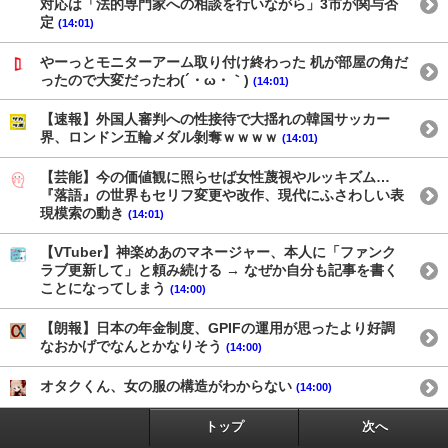
対応は「法的専門家への相談を行いながら」3市が関与否
定
(14:01)
やーっとモニターアーム取り付け終わった 机が部屋の角だ
ったので大変だったわ(´・ω・｀)
(14:01)
【速報】外国人審判への性接待で大揺れの韓国サッカー
界、ロンドン五輪メダル剝奪ｗｗｗｗ
(14:01)
【芸能】今の価値観に照らせば女性蔑視やルッキズム…
『落語』の世界もセリフ変更や改作、現代にふさわしい表
現模索の動き
(14:01)
【VTuber】神楽めあのマネージャー、本人に「ファンク
ラブ更新して」と頼み続ける → なぜか自分も記事を書く
ことになってしまう
(14:00)
【朗報】日本の年金制度、GPIFの運用が思ったより好調
なおかげでなんとかなりそう
(14:00)
オタクくん、女の服の構造がわからない
(14:00)
トップ
次へ