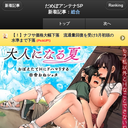
だめぽアンテナSP
Ranking
新着記事
新着記事：
総合
トップ
次へ
【！】ナフサ価格大幅下落 流通量回復を受け3月初頭の
水準まで下落
(PickUP!)