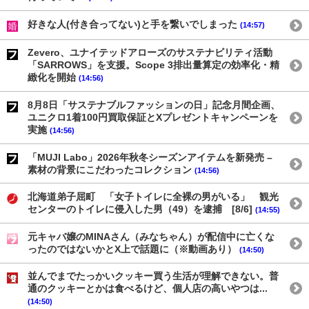
好きな人(付き合ってない)と手を繋いでしまった
(14:57)
Zevero、ユナイテッドアローズのサステナビリティ活動
「SARROWS」を支援。Scope 3排出量算定の効率化・精
緻化を開始
(14:56)
8月8日「サステナブルファッションの日」記念月間企画、
ユニクロ1着100円買取保証とXプレゼントキャンペーンを
実施
(14:56)
「MUJI Labo」2026年秋冬シーズンアイテムを新発売 –
素材の背景にこだわったコレクション
(14:56)
北海道弟子屈町 「女子トイレに全裸の男がいる」 観光
センターのトイレに侵入した男（49）を逮捕 [8/6]
(14:55)
元キャバ嬢のMINAさん（みなちゃん）が配信中に亡くな
ったのではないかとX上で話題に（※動画あり）
(14:50)
並んでまでたっかいクッキー買う生活が理解できない。普
通のクッキーとかは食べるけど、個人店の高いやつは...
(14:50)