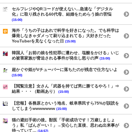
セルフレジやQRコードが使えない…急速な「デジタル
化」に取り残される60代母、結婚をためらう娘の苦悩
(15:00)
海外「うちの子はあれで科学を好きになった。でも科学は
爆発しなきゃダメって刷り込まれてる」大好きだった
YouTuberを見なくなった日
(15:00)
韓国人「お前の娘を性犯罪に遭わせ、塩酸をかける」いじ
め被害家族が脅迫される事件が発生し怒りの声
(15:00)
超かぐや姫がVチューバーに落ちたのが残念で仕方ないよ
(15:00)
【閲覧注意】女さん「武器を持てば男に勝てるやろ！」⇒
結果・・・（動画あり）
(15:00)
【悲報】各務原とかいう地名、岐阜県民すら75%が誤読を
してしまうwwwwwww
(15:00)
猫の避妊手術の後。獣医「手術成功です！万歳しましょ
う」私「ばんざーい！」→安心した直後、思わぬ出来事が
待っていて…
(14:57)