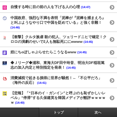
自慢する時に目の前の人を下げる人の心理
(14:47)
中国政府、強烈な不満を表明「泥棒が『泥棒を捕まえろ』
と叫ぶようなやり口で中国を貶めている」と強く非難！
(14:46)
【衝撃】クルタ族虐 殺の犯人、ツェリードニヒで確定！ク
ロロの演劇のせいで2人も無駄死ににwwww
(14:45)
姪にちoぽしゃぶらせたらこうなるwww
(14:45)
◆Ｊリーグ◆浦和、東海大DF田中玲音、明治大DF稲垣篤
志の加入内定と特別指定を発表！
(14:45)
消費減税で起きる損得に世界が騒然！←「不公平だろ」
（海外の反応）
(14:41)
【悲報】「“日本のイ・ガンイン”と呼ぶのも恥ずかしいレ
ベル」“停滞”する久保建英を韓国メディアが酷評ｗｗｗｗ
ｗ
(14:40)
トップ
次へ