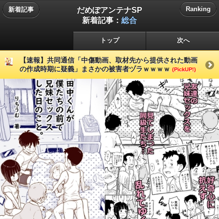
だめぽアンテナSP
Ranking
新着記事
新着記事：
総合
トップ
次へ
【速報】共同通信「中傷動画、取材先から提供された動画
の作成時期に疑義」まさかの被害者ヅラｗｗｗｗ
(PickUP!)