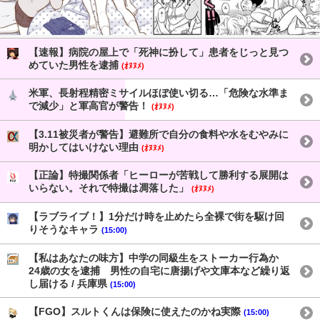
【速報】病院の屋上で「死神に扮して」患者をじっと見つ
めていた男性を逮捕
(ｵﾇﾇﾒ)
米軍、長射程精密ミサイルほぼ使い切る…「危険な水準ま
で減少」と軍高官が警告！
(ｵﾇﾇﾒ)
【3.11被災者が警告】避難所で自分の食料や水をむやみに
明かしてはいけない理由
(ｵﾇﾇﾒ)
【正論】特撮関係者「ヒーローが苦戦して勝利する展開は
いらない。それで特撮は凋落した」
(ｵﾇﾇﾒ)
【ラブライブ！】1分だけ時を止めたら全裸で街を駆け回
りそうなキャラ
(15:00)
【私はあなたの味方】中学の同級生をストーカー行為か
24歳の女を逮捕 男性の自宅に唐揚げや文庫本など繰り返
し届ける / 兵庫県
(15:00)
【FGO】スルトくんは保険に使えたのかね実際
(15:00)