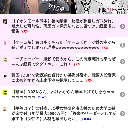
【イオンモール熊本】福岡酸素「配管が損傷しガス漏れ、
着火した可能性」高圧ガス保安法などに基づき、経産省に
報告
(ｵﾇﾇﾒ)
【ゲーム脳】昔は多くあった「ゲーム叩き」が世の中から
殆ど消えてしまった理由wwwwwwwwwwwwww
(ｵﾇﾇﾒ)
ユーチューバー「撮影で使うから、この高級時計も車もぜ
～んぶ経費でタダ！ｗ」←これ！
(ｵﾇﾇﾒ)
韓国KOSPIで徹底的に儲けたい某海外資本、韓国人投資家
に楽観的すぎる未来予測を提示して……
(ｵﾇﾇﾒ)
【動画】DAZNさん、わけわからん動画上げてしまうｗｗ
ｗｗｗｗｗｗ
(11:45)
【平等は？】文科省、若手女性研究者支援のため大学に補
助金交付（年間最大5000万円）「将来のリーダーとして活
躍する（女性の）人材を輩出したい」
(11:45)