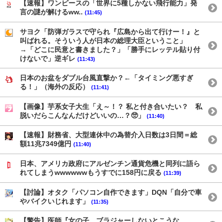
【速報】ワンピースの「世界に5種しかない飛行能力」発
言の謎が解けるww..
(11:45)
サヨク「防弾ガラスで守られ『広島から出て行けー！』と
叫ばれる。そういう人が日本の総理大臣ということ」
→「どこに民意と書きました？」「勝手にレッテル貼り付
けないで」逆ギレ
(11:43)
日本のお盆をダブル台風直撃か？←「タイミング悪すぎ
る！」（海外の反応）
(11:41)
【画像】芋系女子大生「え～！？ 私と付き合いたい？ 私
脱いだらこんなんだけどいいの…？🥺」
(11:40)
【速報】財務省、大型連休中の為替介入日数は3日間＝総
額11兆7349億円
(11:40)
日本、アメリカ政府にアルゼンチン通貨危機と同列に語ら
れてしまうwwwwwwもうすでに158円に戻る
(11:39)
【討論】オタク「パソコン自作できます」DQN「自分で車
やバイクいじれます」
(11:35)
【警告】医師『女の子、ブラジャーしないとこうな