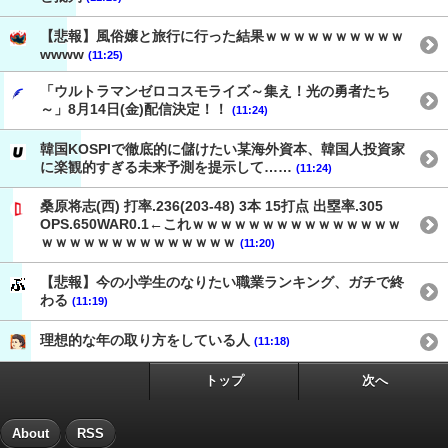
【悲報】風俗嬢と旅行に行った結果ｗｗｗｗｗｗｗｗｗｗ
wwww
(11:25)
「ウルトラマンゼロコスモライズ～集え！光の勇者たち
～」8月14日(金)配信決定！！
(11:24)
韓国KOSPIで徹底的に儲けたい某海外資本、韓国人投資家
に楽観的すぎる未来予測を提示して……
(11:24)
桑原将志(西) 打率.236(203-48) 3本 15打点 出塁率.305
OPS.650WAR0.1←これｗｗｗｗｗｗｗｗｗｗｗｗｗｗｗ
ｗｗｗｗｗｗｗｗｗｗｗｗｗｗ
(11:20)
【悲報】今の小学生のなりたい職業ランキング、ガチで終
わる
(11:19)
理想的な年の取り方をしている人
(11:18)
トップ
次へ
About
RSS