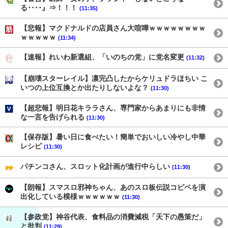
る････』⇒！！！
(11:35)
【悲報】マクドナルドの店員さん大喧嘩ｗｗｗｗｗｗｗｗ
ｗｗｗｗｗ
(11:34)
【速報】れいわ新選組、「いのちの党」に党名変更
(11:32)
【崩壊スターレイル】凛完凸したからケリュドラほちい こ
いつの上位互換とか出たりしないよな？
(11:30)
【超悲報】明日花キララさん、専門家からあまりにも非情
な一言を告げられる
(11:30)
【保存版】暑い日に食べたい！簡単でおいしい冷やし中華
レシピ
(11:30)
パチンコさん、スロット化計画が進行中らしい
(11:30)
【朗報】スマスロ邪神ちゃん、あのスロ板伝説コピペを演
出化している模様ｗｗｗｗｗｗ
(11:30)
【参政党】神谷代表、食料品の消費減税「天下の愚策だ」
と批判
(11:29)