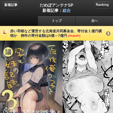
だめぽアンテナSP
Ranking
新着記事
新着記事：
総合
トップ
次へ
赤い羽根など運営する北海道共同募金会、寄付金１億円横
領か 例年の寄付金額は6億～7億円
(PickUP!)