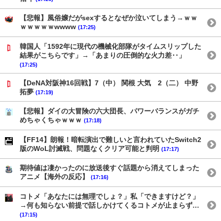
【悲報】風俗嬢だがsexするとなぜか泣いてしまう→ｗｗ
ｗｗｗｗｗwwww
(17:25)
韓国人「1592年に現代の機械化部隊がタイムスリップした
結果がこちらです」→「あまりの圧倒的な火力差‥」
(17:25)
【DeNA対阪神16回戦】7（中） 関根 大気 2（二） 中野
拓夢
(17:19)
【悲報】ダイの大冒険の六大団長、パワーバランスがガチ
めちゃくちゃｗｗｗ
(17:18)
【FF14】朗報！暗転演出で難しいと言われていたSwitch2
版のWoL討滅戦、問題なくクリア可能と判明
(17:17)
期待値は凄かったのに放送後すぐ話題から消えてしまった
アニメ【海外の反応】
(17:16)
コトメ「あなたには無理でしょ？」私「できますけど？」
→何も知らない前提で話しかけてくるコトメが止まらず…
(17:15)