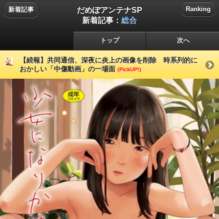
だめぽアンテナSP
Ranking
新着記事
新着記事：
総合
トップ
次へ
【続報】共同通信、深夜に炎上の画像を削除 時系列的に
おかしい「中傷動画」の一場面
(PickUP!)