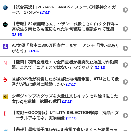
【試合実況】[2026/8/6]DeNAベイスターズ対阪神タイガ
ース 17:45〜
(17:15)
【悲報】82歳無職さん、パチンコ代欲しさに白タク行為→
高校生を乗せるも値切られた挙句警察に相談されて逮捕
(17:15)
AV女優「熊本に300万円寄付します」 アンチ「汚い金あり
がとう」
(17:15)
【疑問】羽田空港近くで全日空機が衝突防止装置で作動回
避。これで「ニアミスではない」ってマジ？
(17:12)
旦那の不倫が発覚したが旦那は再構築希望。ATMとして優
秀だが私は絶対に離婚したい
(17:12)
少年ジャンプのグッズを大量注文しキャンセル繰り返した
女(32)を逮捕 総額43億円
(17:12)
【遊戯王OCG情報】UTILITY SELECTION収録『海晶乙女
コーラルアネモネ』実物画像
(17:11)
【悲報】黒柳徹子(92)がはま寿司で食いまくった結果ｗｗ