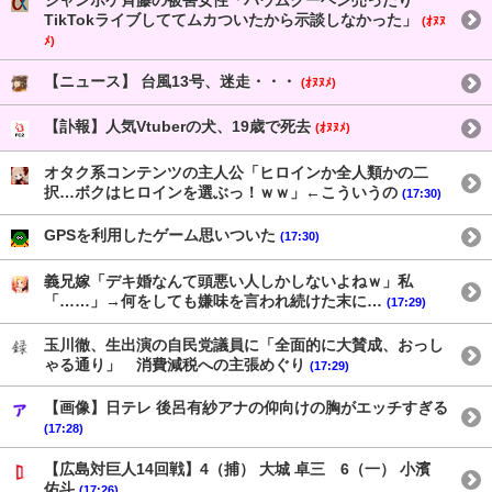
ジャンポケ斉藤の被害女性「バウムクーヘン売ったり
TikTokライブしててムカついたから示談しなかった」
(ｵﾇﾇ
ﾒ)
【ニュース】 台風13号、迷走・・・
(ｵﾇﾇﾒ)
【訃報】人気Vtuberの犬、19歳で死去
(ｵﾇﾇﾒ)
オタク系コンテンツの主人公「ヒロインか全人類かの二
択…ボクはヒロインを選ぶっ！ｗｗ」←こういうの
(17:30)
GPSを利用したゲーム思いついた
(17:30)
義兄嫁「デキ婚なんて頭悪い人しかしないよねｗ」私
「……」→何をしても嫌味を言われ続けた末に…
(17:29)
玉川徹、生出演の自民党議員に「全面的に大賛成、おっし
ゃる通り」 消費減税への主張めぐり
(17:29)
【画像】日テレ 後呂有紗アナの仰向けの胸がエッチすぎる
(17:28)
【広島対巨人14回戦】4（捕） 大城 卓三 6（一） 小濱
佑斗
(17:26)