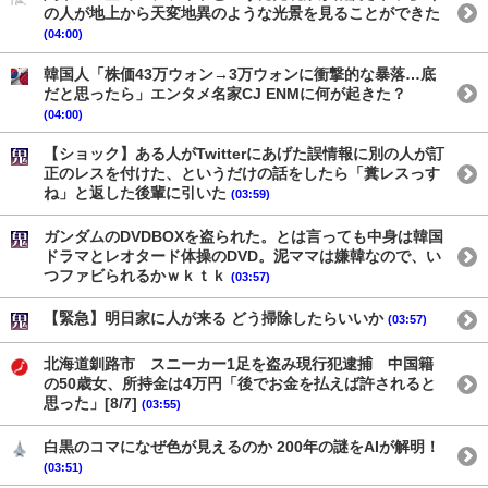
の人が地上から天変地異のような光景を見ることができた
(04:00)
韓国人「株価43万ウォン→3万ウォンに衝撃的な暴落…底
だと思ったら」エンタメ名家CJ ENMに何が起きた？
(04:00)
【ショック】ある人がTwitterにあげた誤情報に別の人が訂
正のレスを付けた、というだけの話をしたら「糞レスっす
ね」と返した後輩に引いた
(03:59)
ガンダムのDVDBOXを盗られた。とは言っても中身は韓国
ドラマとレオタード体操のDVD。泥ママは嫌韓なので、い
つファビられるかｗｋｔｋ
(03:57)
【緊急】明日家に人が来る どう掃除したらいいか
(03:57)
北海道釧路市 スニーカー1足を盗み現行犯逮捕 中国籍
の50歳女、所持金は4万円「後でお金を払えば許されると
思った」[8/7]
(03:55)
白黒のコマになぜ色が見えるのか 200年の謎をAIが解明！
(03:51)