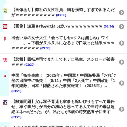
【画像あり】弊社の女性社員、胸を強調しすぎで困るんだ
がｗｗｗｗｗｗｗｗｗｗ
(03:35)
【画像】道重さゆみのおっぱいｗｗｗｗｗｗｗｗｗ
(03:34)
出会い系の女子大生「会ってもセ○クスは無しね」ワイ
「……」→下着がヌルヌルになるまで口吸った結果ｗｗｗ
ｗｗｗｗｗｗｗ
(03:33)
【悲報】回転寿司でまたしてもテロ発生、スシローが被害
ｗｗｗ
(03:30)
中国「衝突事故！（2025年」中国軍と中国海警局「ﾌｨﾘﾋﾟﾝ
船の追跡中に衝突！（8/11」中国「2人死亡」中国政府「1
年間隠蔽」日本「隠蔽された事実報道！（2026年」→
(03:29)
【離婚問題】父は双子育児も家事も嫁いびりもすべて母任
せ、稼ぐ事だけが自分の務めと思ってる人で当時の母は超
絶エネmeだった。が、私たちが8歳の時突然養子に出す
(03:26)