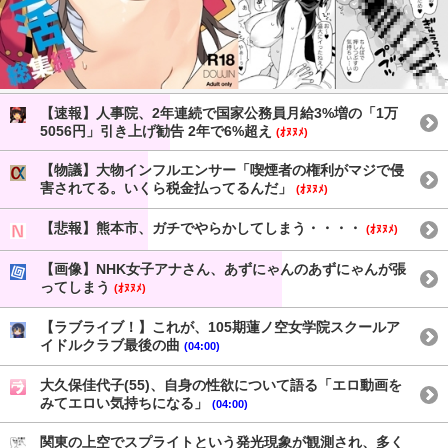
【速報】人事院、2年連続で国家公務員月給3%増の「1万
5056円」引き上げ勧告 2年で6%超え
(ｵﾇﾇﾒ)
【物議】大物インフルエンサー「喫煙者の権利がマジで侵
害されてる。いくら税金払ってるんだ」
(ｵﾇﾇﾒ)
【悲報】熊本市、ガチでやらかしてしまう・・・・
(ｵﾇﾇﾒ)
【画像】NHK女子アナさん、あずにゃんのあずにゃんが張
ってしまう
(ｵﾇﾇﾒ)
【ラブライブ！】これが、105期蓮ノ空女学院スクールア
イドルクラブ最後の曲
(04:00)
大久保佳代子(55)、自身の性欲について語る「エロ動画を
みてエロい気持ちになる」
(04:00)
関東の上空でスプライトという発光現象が観測され、多く