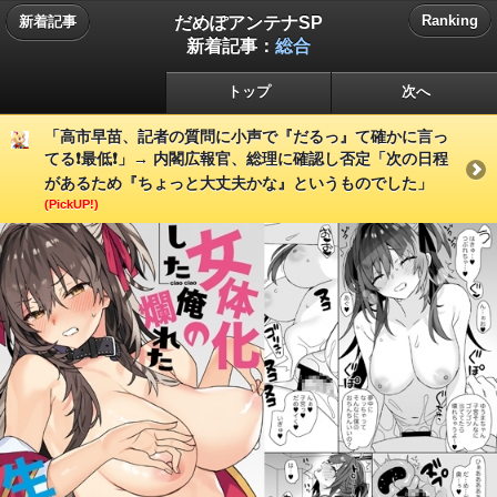
だめぽアンテナSP
Ranking
新着記事
新着記事：
総合
トップ
次へ
「高市早苗、記者の質問に小声で『だるっ』て確かに言っ
てる❗️最低❗️」→ 内閣広報官、総理に確認し否定「次の日程
があるため『ちょっと大丈夫かな』というものでした」
(PickUP!)