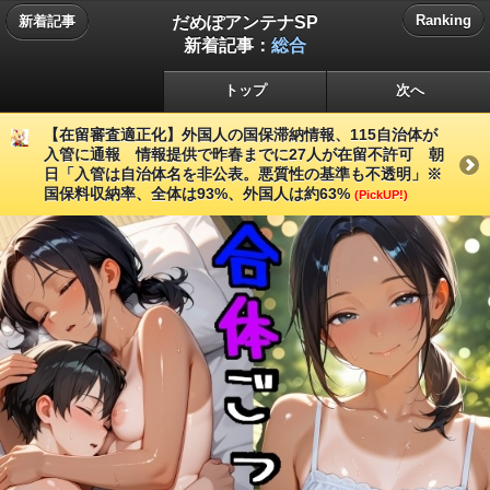
だめぽアンテナSP
Ranking
新着記事
新着記事：
総合
トップ
次へ
【在留審査適正化】外国人の国保滞納情報、115自治体が
入管に通報 情報提供で昨春までに27人が在留不許可 朝
日「入管は自治体名を非公表。悪質性の基準も不透明」※
国保料収納率、全体は93%、外国人は約63%
(PickUP!)