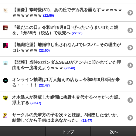
【画像】篠崎愛(31)、あの丘でデカ乳を垂らすｗｗｗｗｗ
ｗｗｗｗｗｗｗ
(22:50)
『銀だこの日』令和8年8月8日“ぜったいうまい!!たこ焼
を、1舟88円（税込）で販売へ
(22:50)
【無職絶望】離婚申し出されなんJでレスバ…その理由が
コレｗｗｗｗ
(22:50)
【悲報】当時のガンダムSEEDがアンチに叩かれていた理
由を今一度考えようｗｗｗ
(22:48)
オンライン抽選は1万人超えの店も…令和8年8月8日が来
る・・・！！
(22:47)
才木浩人が降板した瞬間に梅野も交代するべきだった説、
浮上する
(22:47)
サークルの先輩方の子を次々と妊娠。3回堕したせいか、
結婚してから子供は出来なかった。
(22:47)
トップ
次へ