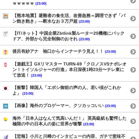
ｗｗｗｗｗ
(23:00)
【熊本地震】避難者の食生活、改善急務＝調理できず「パ
ン飽き飽き」―断水なお３万戸超
(23:00)
【IT/ネット】中国企業Zbtlink製ルーター20機種にバック
ドア、外部から完全制御のおそれ
(23:00)
後呂有紗アナ 袖口からインナーチラ見え！！
(23:00)
【遊戯王】GXリマスター TURN-69「クロノスVSナポレオ
ン！トイソルジャーの行進」本日深夜1時23分〜テレ東に
て放送！
(23:00)
【衝撃】韓国人「エボシ御前の声の人、若い頃がこれか
よ」
(23:00)
【画像】海外のプロゲーマー、クソカッコいい
(23:00)
海外「日本人はなんて気高いんだ！」 英高級紙も驚愕した
極限の中の日本人の姿に世界が衝撃
(23:00)
【悲報】小川と川﨑のインタビューの内容、ガチで意味不