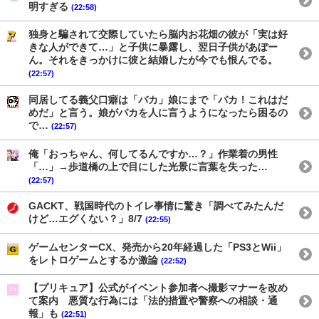
明すぎる
(22:58)
独身と騙されて交際していたら脳内お花畑の彼が「実は好
きな人ができて…」と子供に暴露し、翌日子供があぼー
ん。それをきっかけに彼と結婚したが今でも恨んでる。
(22:57)
同居してる義父口癖は「バカ」娘にまで「バカ！これはだ
めだ」と言う。娘がバカを人に言うようになったら困るの
で…
(22:57)
俺「おっちゃん、何してるんですか…？」作業着の男性
「…」→歩道橋の上で目にした光景に言葉を失った…
(22:57)
GACKT、戦国時代のトイレ事情に驚き「調べてみたんだ
けど…エグくない？」8/7
(22:55)
ゲームセンターCX、発売から20年経過した「PS3とWii」
をレトロゲームとするか激論
(22:52)
【プリキュア】公式がイベント参加者へ撮影マナーを改め
て案内 悪質な行為には「法的措置や警察への相談・通
報」も
(22:51)