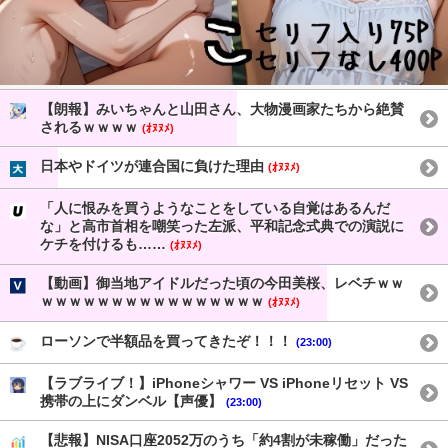
【朗報】みいちゃんと山田さん、大物漫画家たちから絶賛
されるｗｗｗｗ
(ｵﾇﾇﾒ)
日本やドイツが連合国に負けた理由
(ｵﾇﾇﾒ)
「人に恨みを買うようなことをしている自覚はあるんだ
な」と高市首相を嘲笑った左派、平和記念式典での演説に
ケチを付けるも……
(ｵﾇﾇﾒ)
【動画】御当地アイドルだった頃の今田美桜、レベチｗｗ
ｗｗｗｗｗｗｗｗｗｗｗｗｗｗｗｗ
(ｵﾇﾇﾒ)
ローソンで半額品を買ってきたぞ！！！
(23:00)
【ラブライブ！】iPhoneシャワー VS iPhoneリセット VS
携帯の上にダンベル【声優】
(23:00)
【悲報】NISA口座2052万のうち「約4割が未稼働」だった