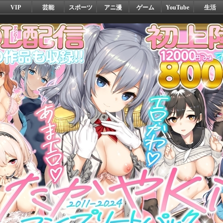
VIP
芸能
スポーツ
アニ漫
ゲーム
YouTube
生活