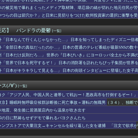
 3勝1敗 4QS K/BB10.00
り……
本の飲食店で、韓国人店員が韓国人団体客と口論になった理由がこち...
本の被災地で暴れまくったメディア取材陣、堪忍袋の緒が切れた地元住民が苦
の「謎の神社」wwwwwww
やつらの目は節穴か？」と日米に見切りをつけた欧州投資家の選択に衝撃を受
知の下地、彼が持ってますよ👍🏻
りに選んだのは……
、無給油で1980km走行しギネス記録を達成、無駄な発電や送...
W杯GL敗退、プレミア日本10人韓国0人で錯乱！久保建英を酷評...
反応】 パンドラの憂鬱
[一覧]
ロもただの美少女動物園じゃ原神超えなんて無理そうだな🤪
開幕戦、最多観客数更新の可能性「やばい！」 チケット6万超えが...
外「日本なんて行くんじゃなかった…」 日本を知ってしまったディズニー信
に熊本地震が発生した瞬間の防犯カメラが公開される
外「全部日本の真似だったのか…」 日本の普通のテレビ番組が最新SNSの数
ゲーム、エッチすぎて始まる♥
州「日本だけ反則だろ…」 世界の『日本びいき』にヨーロッパ全土から不満
ズ】ワイルズ買っといてまだ自分を健常者だと思ってるのヤバすぎだ...
イ、人妻の中に出したらｗｗｗｗｗｗｗｗｗwwww
外「世界で日本を死守するぞ！」 日本の消防署を訪れたちびっ子集団が世界
験チー牛」には解けない問題がこれｗｗｗｗ
外「日本がキラキラして見える…」 日本の街頭インタビューに登場した女子
始まる‘エクストラモード’
ンコ「eアクセル・ワールド」の初打ち感想 出玉報告【5ch口コ...
野球部の若鷹軍団のダンスかわええ！！！【乃木坂46】
(ﾉ∀`)
[一覧]
プお○ぱいを下から眺めるとｗｗｗ
安健洋がクリスタル・パレス加入へ「アーセナルサポの好きなクラブ...
ヨク「アジア人民、中国人民と連帯して戦おー！悪政高市を打倒するぞー！」
熊本地震が直撃した結果ｗｗｗｗｗ(※動画あり)
東京】睡眠時無呼吸症候群診断後に死亡事故＝運転の無職男（３４）、独断で
督、ビド2軍再調整を明言「カウントをつくれない、ストライクを投...
本地震、発生後に居酒屋店内から温泉が吹き出す
トロというほど昔か…？
乳のJSが発見される
和の日に黙祷もせずデモで暴れるパヨクさんたち
の美人、垢抜け具合のビフォーアフター凄いな
ャンプストアで大量注文→キャンセルを繰り返した女を逮捕 「注文で欲求が
は若年男性の自信喪失の原因 6割超が｢人生の敗者｣自認
小高「ダンガンロンパ2の新シナリオでは、人気キャラも殺していき...