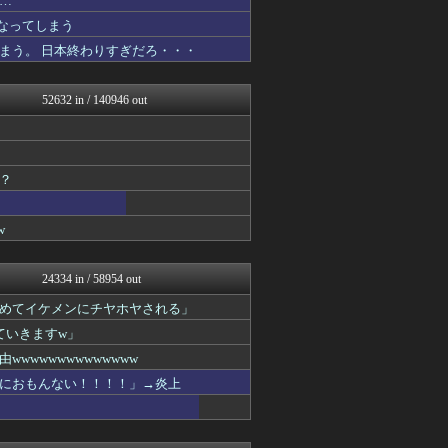
…
トレンドの通り道
なってしまう
トレンドの通り道
まう。 日本終わりすぎだろ・・・
U-1 NEWS.
修羅場ライフ速報
女子アナお宝画像速報－5c...
52632 in / 140946 out
不思議.net - 5ch...
カンダタ速報
アニはつ -アニメ発信場-
正義の見方
ゲーム実況者速報＠YouT...
？
アルファルファモザイク＠ネ...
ウマ娘うまぴょい速報
w
スターライト速報 -遊戯王...
哲学ニュースnwk
日刊やきう速報
24334 in / 58954 out
ゆるゲーマー遅報
オレ的ゲーム速報＠刃
めてイケメンにチヤホヤされる」
ほんわかMkⅡ
ていきますw」
かぞくちゃんねる
みそパンNEWS
wwwwwwwwwwww
キニ速
におもんない！！！！」→炎上
ポーランドボール 翻訳
コンテンツ・声優 | ラブ...
坂道情報通～乃木坂46まと...
働くモノニュース : 人生...