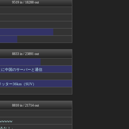
釣りまとめ速報
9519 in / 18288 out
コンテンツ・声優 | ラブ...
ゴタゴタシタニュース
かぞくちゃんねる
乃木通 乃木坂46櫻坂46...
ゲーム実況者速報＠YouT...
ヒーローNEWS
明日は何を食べようか
パチンコ・パチスロ.com
日本と韓国は敵か？味方か？...
8833 in / 23891 out
とに中国のサーバーと通信
ッター36km（SUV）
8810 in / 21714 out
wwww
るな！」