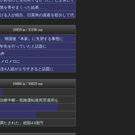
やみ速@なんJ西武まとめ
コリアル
情を寄せまくった結果……
キニ速
ける人が続出、日英米の資産を処分して代
ルフレch. - ファイア...
あらまめ2ch
WorldFootball...
16959 in / 35196 out
原神速報 | GENSHI...
フットボール速報
者、帰国後『本家』に失望する事態に
あぁ^～こころがぴょんぴょ...
十年先を行っていたと話題に
漫画まとめ速報
の声
モンハンまとめ速報【モンハ...
バズッター速報
をメロメロに
わんこーる速報！
高生4人組がエモすぎると話題に
ニュー速VIPブログ(`･...
パチスロログ
坂道情報通～乃木坂46まと...
16086 in / 50829 out
じわ速 芸能ニュースまとめ
マニア・オブ・フットボール...
NEWSぽけまとめーる
治療中断―危険運転致死罪適用も
ベイスターズNEWS
育児板拾い読み
もみあげチャ～シュ～
まとめCUP
満たされた」総額43億円
理想ちゃんねる
アニゲー速報