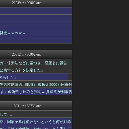
22039 in / 90009 out
【サッカー まとめ】サカラ...
国難にあってもの申す！！
アルファルファモザイク＠ネ...
ラビット速報
国難にあってもの申す！！
バスケまとめ・COM
発売ｗｗｗｗｗ
アナ速‐女子アナ画像速報
パチスロログ
VIPPER速報
げぇ速
20812 in / 80902 out
わんこーる速報！
ベイスターズNEWS
ガス保安法などに基づき、経産省に報告
ゲーム魔人
公表する方針を決定した」
まとめたニュース
怒らせた」
なんJミュージアム
トレンドの通り道
害救助法適用地域） 義援金5000万円寄付
えっ!?またここのサイト?
ーす」虚偽申し込みと判明→ 共産党が刑事告
アニゲー速報
フィルダースチョイス
スコールちゃんねる｜２ちゃ...
18031 in / 88738 out
不思議.net - 5ch...
ふぇー速
して……
筋肉速報
然、国家予算は使わないというと何が財源
いたしん！
があるけど全然怖くなかった」と主張して