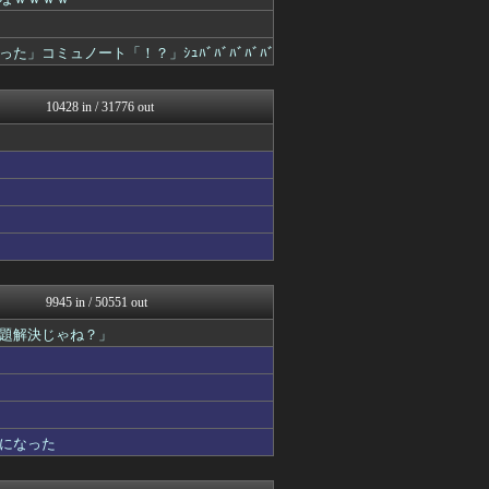
わんこーる速報！
ツバメ速報＠ヤクルトスワロ...
女子アナお宝画像速報－5c...
コミュノート「！？」ｼｭﾊﾞﾊﾞﾊﾞﾊﾞﾊﾞ
不思議.net - 5ch...
まどドラまとめ速報 魔法少...
アニはつ -アニメ発信場-
10428 in / 31776 out
いたしん！
fig速
Zチャンネル＠VIP
まにゅそく 2chまとめニ...
修羅の華-家庭・生活まとめ
GUNDAM.LOG｜ガン...
fig速
mutyunのゲーム+αブ...
凹凸ちゃんねる 発達障害・...
うまぴょいチャンネル -ウ...
9945 in / 50551 out
汎用型自作PCまとめ
題解決じゃね？」
【サッカー まとめ】サカラ...
PCパーツまとめ
fig速
もきゅ速(*´ω`*)人(...
ウマ娘まとめ速報うまろぐ
ミニゴブ速報 ～グラブルま...
になった
鬼女の宅配便 - 修羅場・...
パカ娘速報！！ウマ娘まとめ...