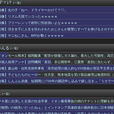
∇'〃)？
[一覧]
所属の長友佑都が東京のJ1開幕戦に来場「みなさまへご挨拶させて...
僚が異例転出へ 官邸幹部「協力的でなかったから」 [8/6]
画像】女の子「ねー、ドライヤーかけて？♡」
看守さん、美人すぎるｗ 【Pickup05164708】
画像】リズム天国でシコったｗｗｗｗｗ
き（67）ちゃんの防災服ｗｗｗｗｗｗｗｗｗｗｗｗｗｗｗｗｗｗｗ...
切れ前に買うと満足感」集英社オンラインショップで“43億円分”...
画像】フリーレンって絶対に性欲強いよなｗｗｗｗｗ
の選手の身長が10cm違っていたら
悲報】頂き女子に人生を狂わされたおじさんが復讐にすべてを捧げるヱロゲが
本美和さんの胸がブルンブルン揺れてしまう ※gifあり
悲報】ヤニねこさん、BPOが動くｗｗｗｗｗ
ロット ワールドダイスター」の初打ち感想 出玉報告【5ch口コ...
まんさん、自衛隊の用意した仮設風呂に入浴する
ト』っていうゲームを2作連続クリアした
ゃんる
[一覧]
性声優、水着になる「これって需要ありますか？」
輝も登録抹消する方針…急きょ登板で、4回2/3を投げた負担を考...
イオンモール熊本】福岡酸素「配管が損傷しガス漏れ、着火した可能性」高圧
ナナとカオル』作者、大腸がんステージ4
外国人採用アンケ】諮問機関「差別、非公開答申」三重県「差別に当たらず、
の女を逮捕
巨乳のママとディナーに来たよ❤」ﾊﾟｼｬ
速報】森山裕・自民党前幹事長「高市総理の個人的なSNS投稿が習近平主席を
ム、「パワプロ」が「ファミスタ」を倒して以来30年頂点に居座っ...
速報】子どもたちのヒーロー・任天堂、熊本地震を受け製品修理は無償対応（災
ん「この水着きると溢れそう、、、」→お◯ぱいがエ口すぎワロタｗ...
速報】しんぶん赤旗、短期間に1700件の購読申し込みで嬉し泣き→「うそで
者「居酒屋行く奴はバカ。ホストの初回なら居酒屋より安く飲めてイ...
「厳重な処罰を求める」
（31）、2軍でも腐らずにチャンス掴む「3割打っても呼ばれない...
アラブが2兆円の投資決定ｗｗｗ
.
[一覧]
ザー「恵まれない子へ募金？そいつらが俺に何かしてくれたのか・・...
無しや楽器の技術を修めていない人の音楽
ヤネ屋に出演した左派の社会学者、イオン爆発事故の例のテナントに理解を示
ャル、おっぱいプルンプルンにはみ出させて踊るｗｗｗｗｗｗ
安物買いの銭失いだったねぇ」とインドネシア高速鉄道の最終処分に日本側騒
まが履いてそうなパンティ、真剣に議論
んだ？
マが害獣扱いされる風潮にドラマ脚本家が不快感、「何度もクマに会ったこと