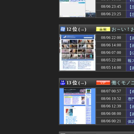
08/07 00:05
【悲報】熊本地震
08/06 23:45
08/07 00:05
【セ順位】虎=兎-==
【
08/07 00:05
【動画】タイの
08/06 23:25
【
08/07 00:05
【警告】ADHD
08/07 00:04
【まどマギ】ルー
08/07 00:03
【朗報】漫画家「
12 位 (→)
お～い！
08/07 00:03
【朗報】上戸彩さ
08/06 22:00
【
08/07 00:03
【UFO戦士ダイア
08/07 00:03
【悲報】ドイツ
08/06 14:00
【
08/07 00:03
【画像】お前ら
08/06 07:00
【
08/07 00:03
接近禁止命令を受
08/05 22:00
08/07 00:02
ガンダムゲーっ
報
08/07 00:02
【アークナイツ】G
08/05 14:00
【
08/07 00:02
ソフトの入れ替え
08/07 00:01
【画像】「ビー
08/07 00:01
【ウマ娘】自分
13 位 (→)
働くモノニ
08/07 00:01
【SSD】1TBで
08/07 00:57
【
08/07 00:01
【億砲】横浜M
08/07 00:01
「Linuxで十分
08/06 19:52
専
08/07 00:01
【ライザのアトリ
08/06 12:39
【
08/07 00:01
【画像】爆乳アメ
08/06 08:00
【
08/07 00:01
【ウマ娘】（悲
08/07 00:00
【グラブル】エ
08/06 00:21
体
08/07 00:00
夫「会社辞めて実
08/07 00:00
【ウマ娘】汗っか