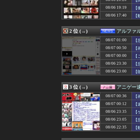
【
08/07 01:09
【必見】四季凪
08/06 19:19
【
08/07 01:09
戌亥とことかいうV
08/06 17:40
08/07 01:09
ミヤネ屋に出演し
【
08/07 01:06
某ファストフード
08/07 01:05
【画像】こんな
2 位 (→)
アルファ
08/07 01:05
【画像】私のパ
08/07 01:05
桜木花道がモテな
08/07 01:00
【
08/07 01:03
【朗報】ワンピ
08/07 00:50
【画
08/07 01:02
【THE 軍国主
08/07 01:00
超人気Vチュー
08/07 00:00
【
08/07 01:00
【悲報】嫁に1
08/06 23:30
【悲
08/07 01:00
【競馬】アスコ
08/06 23:00
【
08/07 01:00
【遊戯王OCG情報】
08/07 01:00
【画像】このボ
08/07 01:00
中日ドラゴンズ、
3 位 (→)
アニゲー
08/07 01:00
ヤニネコ・みぃ
08/07 01:00
近畿大学准教授、
08/07 00:36
【
08/07 01:00
【たけしの挑戦
08/07 00:12
【
08/07 01:00
匿名だからいえ
08/07 01:00
08/06 23:35
イオンモール熊本
【
08/07 01:00
いい歳して独身
08/06 23:05
【
08/07 01:00
【ポーランド】
08/06 22:35
【
08/07 01:00
【ラブライブ！】
08/07 00:59
ポーズてんこ盛
08/07 00:57
【有能】政府「ト