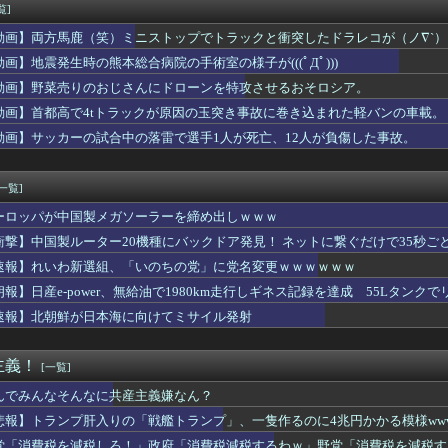
りするんや
覧]
】【動画】ひーが後輩にお姉ちゃん呼びさせてる…【声優】
動画】両方馬鹿（笑）ミニストップでトラックと衝突したドラレコが（ノ∇`）
を満載したトラックのように扱え」→差別として問題になり「一般的...
なのが不思議ってよく言われるけど、女と人付き合いとかめんどくさ...
動画】地震発生時の熊本総合病院の手術室の様子が(((ﾟДﾟ)))
uTuber、ガチでエグいって・・・
動画】野菜売りのおじさんにドローンを特攻させるおそロシア。
コ老人会RUSTだが誰視点で見たい？
動画】首都高で4tトラックが原因の玉突き事故に巻き込まれた軽バンの車載。
ルクって毎回似たような見た目じゃない？
「知らんけど」･･･ニセ方言は8〜9割が関西弁 使う理由はネッ...
動画】サッカーの試合中の落雷で選手1人が死亡、12人が負傷した事故。
てる奴ってヤバいの多すぎじゃね？？？
『グラミーに見せつけたワールドスターBTSの威厳！』、『グラミ...
[一覧]
ーロッパが中国製メガソーラーを締め出しｗｗｗ
衝撃】中国製ルーター20機種にバックドア発見！ ネットに繋ぐだけで35秒ご
速報】れいわ新選組、「いのちの党」に党名変更ｗｗｗｗｗｗ
朗報】日産e-power、無給油で1980km走行しギネス記録を達成 55Lタンクでリ
速報】北朝鮮が日本海に向けてミサイル発射
主義！
[一覧]
んでみんなそんなに共産主義嫌なん？
悲報】トランプ肝入りの「戦艦トランプ」、一隻作るのに4兆円かかる模様www
党「消費税を減税しろ！」政府「消費税減税するわｗ」野党「消費税を減税す