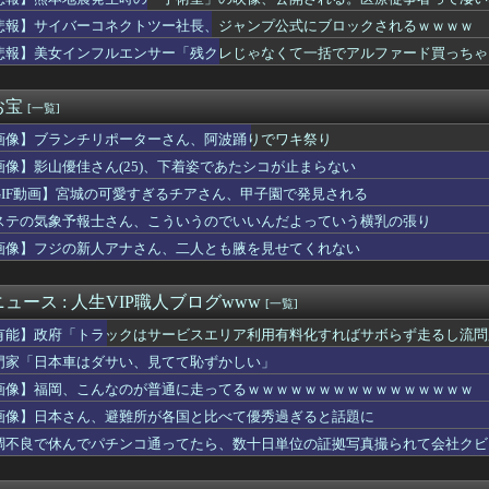
発生時の「手術室」の映像、公開される。医療従事者って凄いなｗｗ...
==//====燕星===鯉=竜【8/6】
悲報】サイバーコネクトツー社長、ジャンプ公式にブロックされるｗｗｗｗ
立ちんぼ女子さん、路上で特別サービスをやってしまうｗｗｗｗｗｗｗ
悲報】美女インフルエンサー「残クレじゃなくて一括でアルファード買っちゃった」
グレーと診断された子供たち、高確率で『この習慣』をやっていた→...
プものの9割は物語開始時点が既にn周目だったって仕掛けがあるよ...
アニメ化決定！？嬉しい！！」→「なんなんだよこれ…」←最初に思...
お宝
[一覧]
ん(40)まだかわいい
画像】ブランチリポーターさん、阿波踊りでワキ祭り
ポロン】NEO ダイナマイトアクション「ダイアポロン アニメ...
人、猛烈な熱波でで１ヶ月で９６００人死亡……
画像】影山優佳さん(25)、下着姿であたシコが止まらない
この超美人が整形か否か判定たのむ！！
GIF動画】宮城の可愛すぎるチアさん、甲子園で発見される
けていた職場の男が白いタキシードで同僚の結婚式へ乱入した。警備...
て他社ゲーのインスパイア多いよね
ステの気象予報士さん、こういうのでいいんだよっていう横乳の張り
ift+シリーズ「純燼エイヤフィヤトラ それからの物語VER...
画像】フジの新人アナさん、二人とも腋を見せてくれない
なんて10秒で済むのにそれを面倒くさいとかDL版選ぶ理由だわと...
ルと水を交互に飲まないと倒れるグラス」発売
の胸を主張してトレーナーに迫るルラち
ュース : 人生VIP職人ブログwww
[一覧]
1.5万とか、買った時の倍なんだけど今だと買い増してしまいそ...
有能】政府「トラックはサービスエリア利用有料化すればサボらず走るし流問
“和製フォーデン、三井寺がデビューｗｗｗｗｗｗ
じゃね…？」世界が気付き始める Linuxの市場シェアが初め...
門家「日本車はダサい、見てて恥ずかしい」
エ】キューズQ「ライザ(ライザリン・シュタウト)ウェディングS...
画像】福岡、こんなのが普通に走ってるｗｗｗｗｗｗｗｗｗｗｗｗｗｗｗｗ
リカハーフ美女、水着グラビアが大迫力すぎるwwwwww美澄衿依...
画像】日本さん、避難所が各国と比べて優秀過ぎると話題に
報）ナイスネイチャ、討ち取られる
ンドレスラグナロクでも周りから塩対応されてた可哀想なボス
調不良で休んでパチンコ通ってたら、数十日単位の証拠写真撮られて会社クビ
家で仕事探したい」私「応援するよ」→ところが退職届ではなく、ま...
きDKPIママって設定いいよね…