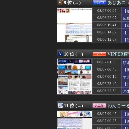
08/07 00:12
不倫相手(男)が
9 位 (→)
あじあニ
08/07 00:12
【画像】小学生ア
08/07 00:07
08/07 00:12
【画像】ケロンヌ
【
08/07 00:11
【ホロライブ】Yo
08/06 22:07
広
08/07 00:11
【愕然】新幹線
08/06 19:41
【
08/07 00:11
【悲報】吉岡里帆
08/07 00:11
【画像】あの人
08/06 14:07
【
08/07 00:10
元山飛優←意外
08/06 12:07
【
08/07 00:10
【画像】セクシ
08/07 00:10
【動画】スレンダ
08/07 00:10
オタク「実際にプ
10 位 (→)
VIPPER
08/07 00:10
「安物買いの銭失
08/07 01:30
積
08/07 00:10
【外国人採用アン
08/07 00:09
【FF14】フォ
08/07 00:45
【
08/07 00:09
【画像】髪型が完
08/07 00:10
オ
08/07 00:09
あの咀嚼音がど
08/07 00:09
08/06 23:40
しぐれういって×
【
08/07 00:09
半年で115キロ
08/06 22:50
乃
08/07 00:07
【仮面ライダーマ
08/07 00:07
【速報】イオン
08/07 00:06
彼がうちの老犬を
11 位 (→)
わんこー
08/07 00:06
北朝鮮がロシアに
08/07 00:45
【
08/07 00:05
なんでみんなそ
08/07 00:05
【新台評価】パチンコ
08/07 00:25
【
08/07 00:05
急いで曲がり角
08/07 00:05
【