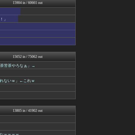
浮気ちゃんねる
15904 in / 60661 out
NEWSまとめもりー｜2c...
アナ速‐女子アナ画像速報
ホロ速
！」
今日速2ch
mashlife通信
異世界転生まとめ速報
阪神タイガースちゃんねる
まとめ芸能＠美女画像まとめ...
なんJミュージアム
VIPPER速報
15052 in / 75062 out
U-1 NEWS.
滅茶苦茶やろなぁ」→
おーるじゃんる
馬鳥速報
ぶる速-VIP
れないｗ」←これｗ
おうち速報
トレンドの通り道
コノユビニュース｜みんなの...
fig速
あじあニュースちゃんねる
修羅場ライフ速報
13805 in / 41902 out
軍事・ミリタリー速報☆彡
大艦巨砲主義！
パチスロログ
子育てちゃんねる
なｗｗｗｗ