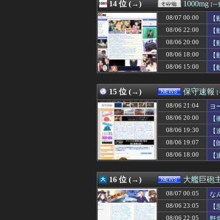
08/07 00:00
14 位 (→)
【画像】キス釣
1000mg
[一
08/07 00:00
【ラブライブ！
08/07 00:00
【
08/07 00:00
ブラジル「日本人
08/07 00:00
08/06 22:00
高齢独身彼女無し
【
08/07 00:00
デカすぎる女性Yo
08/06 20:00
【
08/07 00:00
加藤純一のニコニ
08/06 18:00
【
08/07 00:00
【マーベル】ハ
08/07 00:00
「なんでやねん」
08/06 15:00
【
08/07 00:00
ジャグラーやっ
08/07 00:00
#韓国記事翻訳 
15 位 (→)
保守速報
08/06 21:04
ヨ
08/06 20:00
【
08/06 19:30
【
08/06 19:07
【
08/06 18:00
【
16 位 (→)
大艦巨砲
08/07 00:05
な
08/06 23:05
【
08/06 22:05
野