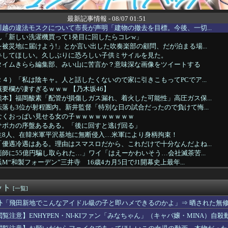
最新記事情報 - 08/07 01:51
越の違法モスクについて市長が声明「建物の撤去を目標。今後、一切...
ん「新しい洗濯機買って1発目に回したらコレw」
被災地に届けよう!」とか言い出した吹奏楽部の顧問、だが泊まる場...
弁してほしい。久しぶりに恐ろしい子供ミサイルを見た。
タイムきらら編集部、みい山に苦言か？意味深な画像をツイートする
４）「私は陰キャ。人と話したくないので家に引きこもってPCでア...
要欄が凄すぎるｗｗｗ 【乃木坂46】
本】福岡酸素「配管が損傷しガス漏れ、着火した可能性」高圧ガス保...
落も3位が射程圏内。新井監督「特別な日の試合だったので負けて悔...
なくおっぱい見せる女の子ｗｗｗｗｗｗｗｗｗ
サポカの序盤あるある。「後に回すと逃げ回る」
生8人、在韓米軍平沢基地に無断侵入…米軍により身柄拘束！
優遇冷遇はある。理由はスマスロだから、これだけで十分なんだよね...
師に55億円騙し取られた…」ワイ「はえーかわいそう…会社滅茶苦...
“和製フォーデン”三井寺 16歳4カ月5日でJ1開幕史上最年...
実家は？うちに来る？」私「全部気遣ってくれてるのは分かるけど…...
か？」私「この待遇でどうやって結婚するんです？」→飲み会で本音...
ット
らDQNに絡まれてカツアゲされた。でも父のまさかの行動で立場が...
[一覧]
いするはずなのに、初めてデリ呼んで嬢を嗅いだらwww
外「飛田新地でこんなアイドル級の子と即ハメできるのかよ」⇒ 晒された無
いる爺さん、隙あらば他人のカゴに商品を入れようとする
閲覧注意】ENHYPEN・NI-KIファン「みなちゃん」（キャバ嬢・MINA）自殺
ラにバッチリ映った55歳露出魔「身に覚えがありません」と容疑を...
JKさん、限界突破ｗｗｗwｗｗｗｗｗｗｗｗ❤