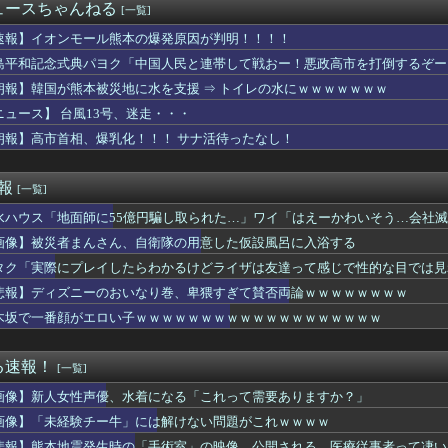
「自分の下半身の画像」を私のスマホに送信してきた
ュースちゃんねる
[一覧]
イドル「りりぴ」の激痩せダンス動画にファンが『絶句』してしまう...
(中西アルノ似)の胸ｗｗｗｗｗｗｗｗｗｗｗ
速報】イオンモール熊本の爆発原因が判明！！！！
utubeの謎のイベント？
島平和記念式典パヨク「中国人民と連帯して戦おー！悪政高市を打倒するぞー
や飛行機の乗り方がわからない奴 ← こいつｗｗｗｗｗｗｗｗｗｗ
朗報】韓国が熊本被災地に水を支援 ⇒ トイレの水にｗｗｗｗｗｗｗ
さん、アドリブで相手役俳優の手を取りお胸に押し当てる（画像あり...
気ポケモン、超エッチなフィギュアになるwww
ニュース】 台風13号、迷走・・・
と守備範囲が微妙だった件
朗報】高市首相、爆乳化！！！ サナ活待ったなし！
ー女優・三浦恵理子、全裸ナマ乳がHすぎる
ー美脚女子大生さん、公園でパンツを脱いでしまうｗｗｗwｗｗｗｗ...
レイしたらわかるけどライザは友達って感じで性的な目では見れない...
速報
[一覧]
いだったねぇ」とインドネシア高速鉄道の最終処分に日本側騒然、国...
水ハウス「地面師に55億円騙し取られた…」ワイ「はえーかわいそう…会社
ケ】諮問機関「差別、非公開答申」三重県「差別に当たらず、公表す...
ークタワー魔の塔Nで「床トラップや生き急いでダッシュするソロが...
画像】被災者まんさん、自衛隊の用意した仮設風呂に入浴する
全に『鬼頭』な女キャラwwwwww
タク「実際にプレイしたらわかるけどライザは友達って感じで性的な目では見
うしても無理で吐きそう
××なの？
悲報】ディズニーのおいなり巻、卑猥すぎて賛否両論ｗｗｗｗｗｗｗｗ
から75キロまで落としたわいのダイエット法教えてあげる
木坂で一番顔がエロい子ｗｗｗｗｗｗｗｗｗｗｗｗｗｗｗｗｗｗｗ
イス】「変身ベルト DXマイスドライバー」ほか【本日予約開始！...
モール熊本の爆発原因が判明！！！！
仰向けにしてお腹を踏んだ。そして「俺が一番偉いってわかって、お...
る速報！
[一覧]
弾道ミサイル40発供与、ミサイル部隊90人派遣開始…さらに80...
画像】新人女性声優、水着になる「これって需要ありますか？」
んなに共産主義嫌なん？
「e EDENS ZERO ～究極LT～」の初打ち感想 出...
画像】「未経験チー牛」には解けない問題がこれｗｗｗｗ
を曲がったとき、すごい衝撃を受けてリアルに2ｍくらいふっとんだ
悲報】熊本地震発生時の「手術室」の映像、公開される。医療従事者って凄い