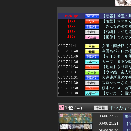
PickUp!
【続報】埼玉・川
ｵﾇﾇﾒ
【衝撃】ママさ
ｵﾇﾇﾒ
「みんなの演奏を
ｵﾇﾇﾒ
【宮崎】マジ勘
ｵﾇﾇﾒ
【画像】まんが
08/07 01:41
女優・南沙良（２
08/07 01:40
今回もパテレの概
08/07 01:40
【イオンモール熊
08/07 01:36
カープ、最下位転
08/07 01:34
【動画】さり気
08/07 01:31
【ウマ娘】友人
08/07 01:31
大進連所属の学
08/07 01:30
スロッターさん「
08/07 01:30
積水ハウス「地面
08/07 01:30
【サッカー】横浜M
08/07 01:29
トメ「里帰りは？
08/07 01:17
常務「結婚はまだ
1 位 (→)
ポッカキ
08/07 01:15
父と散歩していた
08/07 01:15
女子っていい匂
08/06 22:22
海
08/07 01:12
近所のコープに
08/06 21:21
【
08/07 01:12
【悲報】防犯カメ
08/07 01:10
【画像】爆乳素人
08/06 20:20