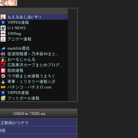
もえるあじあ(･∀･)
VIPPER速報
U-1 NEWS.
1000mg
アニゲー速報
mashlife通信
坂道情報通～乃木坂46まと...
おーるじゃんる
広島東洋カープまとめブログ...
筋肉速報
ウマ娘まとめ速報うまろぐ
軍事・ミリタリー速報☆彡
パチンコ・パチスロ.com
VIPPER速報
フットボール速報
修羅場ハザード -復讐・D...
素敵な鬼女様
116629 in / 78282 out
鬼女の宅配便 - 修羅場・...
まとめCUP
修正動画がコチラ
ゴールデンタイムズ
動画
NEWSまとめもりー｜2c...
なんJミュージアム