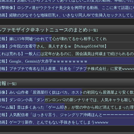
閲覧注意】お願いだからフェイクであってほしいこの女児の動画、本物だった
アキラ：思い出の品を綺麗にしていく。
衝撃映像】ロシア♂達がウクライナ美少女を拷問する動画、ここに来て話題に
tuber
た左派の社会学者、イオン爆発事故の例のテナントに理解を示して…...
動画】経験の少なそうな地味巨乳♀、いきなり同人AVで生挿入セックスしてし
店で店内で買った水を使って薬を飲んだら怒られた。「持ち込み禁止...
だらしない体型の女子が好きなやついる？
ルファモザイク＠ネットニュースのまとめ
[一覧]
ンツギリギリ見えない写真載せるわ⇒ｗｗｗｗｗｗｗｗ
いわけないだろwwwwww
悲報】嫁に15年間嘘つかれてて心が壊れてるから相手してくれ
ースより面白い漫画、ガチでこの世に存在しないかもしれないｗｗｗ
像】少年院の女看守さん、美人すぎるｗ 【Pickup05164708】
義】中露軍艦4隻が“日本一周” 防衛省が全航路を公開
バーのはちみつパン一部店舗だけなのか…絶望した
これは荒れる】一般人には定年があるのに、国会議員は何歳まで続けられるの
5年間嘘つかれてて心が壊れてるから相手してくれ
報】Google、Geminiが大赤字ｗｗｗｗｗｗｗｗｗ
ットにいる武豊騎手とルメール騎手 紹介文おかしくね？
朗報】プチプチで有名な川上産業、社名を「プチプチ株式会社」に変更wwww
UTILITY SELECTION収録『聖なる心のバリア ...
ケて、破壊力ありすぎてクッソワロタｗｗｗｗｗｗｗｗｗ
Aクラスまで3ゲーム差wwwwwwwww
速報
[一覧]
ちゃん・のあ先輩・もちづきさん「結婚してください！」←どうする？
苦言「みいちゃん呼びが揶揄する言葉として使われ、当事者から具体...
画像】みい山作者「居酒屋行く奴はバカ。ホストの初回なら居酒屋より安く飲
状】アプリ版で配信開始 伝説のクソゲーだよ。
速報】ダンロン小高「ダンガンロンパ2の新シナリオでは、人気キャラも殺し
るけど、代理出産ありだと思う。そういう仕事あるならやってみたい
爆発事故 LPガス供給会社「当局の調査に全面的に協力」 経産省...
ゲーム脳】昔は多くあった「ゲーム叩き」が世の中から殆ど消えてしまった理由ww
の男の人いるでしょ？
悲報】人気配信者「はっきり言う、ジャングリア沖縄ほんとーーーーーーーー
ポーランドの歴史の概要【ポーランドボール】
動画】ゲーフリ新作、とんでもない手抜きをしてしまうwwwww
すみれちゃんのお尻を意味もなく叩いてそうなキャラ【Liella...
りのプロアイドル田村真佑ちゃん！！！【乃木坂46】
ラックはサービスエリア利用有料化すればサボらず走るし流問題解決...