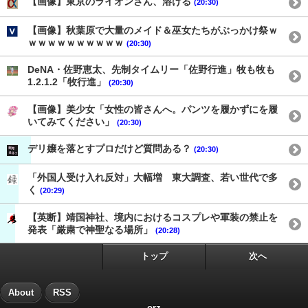
【画像】東京のライオンさん、溶ける
(20:30)
【画像】秋葉原で大量のメイド＆巫女たちがぶっかけ祭ｗ
ｗｗｗｗｗｗｗｗｗｗ
(20:30)
DeNA・佐野恵太、先制タイムリー「佐野行進」牧も牧も
1.2.1.2「牧行進」
(20:30)
【画像】美少女「女性の皆さんへ。パンツを履かずにを履
いてみてください」
(20:30)
デリ嬢を落とすプロだけど質問ある？
(20:30)
「外国人受け入れ反対」大幅増 東大調査、若い世代で多
く
(20:29)
【英断】靖国神社、境内におけるコスプレや軍装の禁止を
発表「厳粛で神聖なる場所」
(20:28)
トップ
次へ
About
RSS
orz