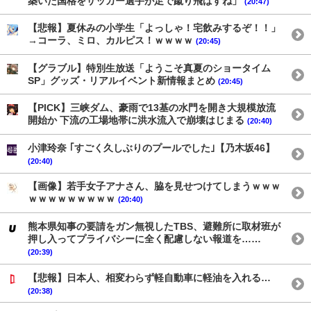
築いた国格をサッカー選手が足で蹴り飛ばすね」
(20:47)
【悲報】夏休みの小学生「よっしゃ！宅飲みするぞ！！」
→コーラ、ミロ、カルピス！ｗｗｗｗ
(20:45)
【グラブル】特別生放送「ようこそ真夏のショータイム
SP」グッズ・リアルイベント新情報まとめ
(20:45)
【PICK】三峡ダム、豪雨で13基の水門を開き大規模放流
開始か 下流の工場地帯に洪水流入で崩壊はじまる
(20:40)
小津玲奈 ｢すごく久しぶりのプールでした｣【乃木坂46】
(20:40)
【画像】若手女子アナさん、脇を見せつけてしまうｗｗｗ
ｗｗｗｗｗｗｗｗｗ
(20:40)
熊本県知事の要請をガン無視したTBS、避難所に取材班が
押し入ってプライバシーに全く配慮しない報道を……
(20:39)
【悲報】日本人、相変わらず軽自動車に軽油を入れる…
(20:38)