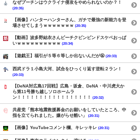
なぜプーチンはウクライナ侵攻をやめられないのか？！
(20:35)
【画像】ハンターハンターさん、ガチで最強の新能力を登
場させてしまうｗｗｗｗｗｗｗ
(20:35)
【動画】波多野結衣さんビーチクビンビンドスケベおっぱ
いｗｗｗｗｗｗｗｗｗｗ
(20:34)
【遊戯王】福引が５等６等しか出ないんだが🤬
(20:33)
西武ドラ１小島大河、試合をひっくり返す逆転２ラン！
(20:33)
【DeNA対広島17回戦】広島・坂倉、DeNA・中川虎大か
ら第11号勝ち越しソロホームラ
ン！！！！！！！！！！！！！！！！！
(20:32)
共産党「熊本地震救援募金のお願いをしていたところ、中
指を立てられました。嫌がらせ酷い」
(20:31)
【画像】YouTubeコメント欄、キレッキレ
(20:31)