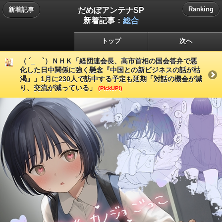
だめぽアンテナSP
Ranking
新着記事
新着記事：
総合
トップ
次へ
（ ´_ゝ`）ＮＨＫ「経団連会長、高市首相の国会答弁で悪
化した日中関係に強く懸念『中国との新ビジネスの話が枯
渇』」1月に230人で訪中する予定も延期「対話の機会が減
り、交流が減っている」
(PickUP!)