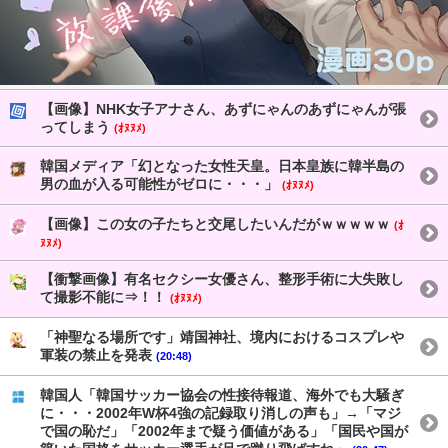
【画像】NHK女子アナさん、あずにゃんのあずにゃんが張
ってしまう
(ｵﾇﾇﾒ)
韓国メディア「幻となった女性天皇。日本皇族に韓半島の
男の血が入る可能性がゼロに・・・」
(ｵﾇﾇﾒ)
【画像】この女の子たちと交尾したいんだがｗｗｗｗｗ
(ｵ
ﾇﾇﾒ)
【衝撃画像】有名セクシー女優さん、整形手術に大失敗し
て撮影不能に⇒！！
(ｵﾇﾇﾒ)
「神聖なる場所です」靖国神社、境内におけるコスプレや
軍装の禁止を発表
(20:48)
韓国人「韓国サッカー協会の性接待報道、海外でも大騒ぎ
に・・・2002年W杯4強の記録取り消しの声も」→「マジ
で国の恥だ」「2002年まで疑う価値がある」「国民や国が