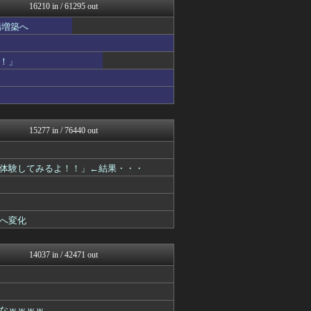
NEWSまとめもりー｜2c...
16210 in / 61295 out
正義の見方
場増築へ
キスログ
おーるじゃんる
トレンドの通り道
！」
がーるずレポート - ガー...
コノユビニュース｜みんなの...
女子アナお宝画像速報－5c...
アニはつ -アニメ発信場-
Zチャンネル＠VIP
watch＠２ちゃんねる
15277 in / 76440 out
ウマ娘まとめ速報うまろぐ
オレ的ゲーム速報＠刃
常識的に考えた
体験してみるよ！！」←結果・・・
アルファルファモザイク＠ネ...
コンテンツ・声優 | ラブ...
ゲーム実況者速報＠YouT...
ラビット速報
へ変化
WorldFootball...
ガラパゴスジャパン - 海...
ヒーローNEWS
14037 in / 42471 out
韓国ニュース反応まとめ
モッコスヌ〜ン
婚外ちゃんねる
がーるずレポート - ガー...
なｗｗｗｗ