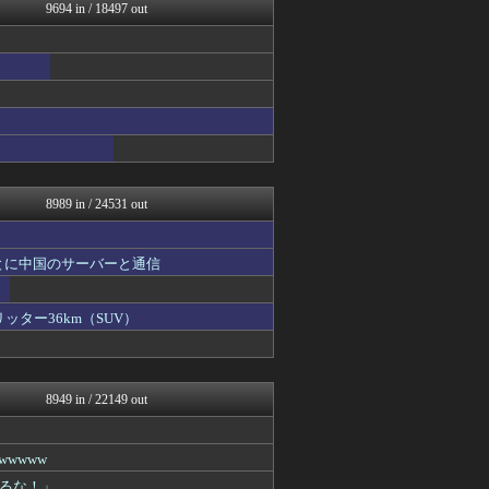
ハロン棒ch
9694 in / 18497 out
奥様は鬼女-DQN返しまと...
婚外ちゃんねる
海外の反応スポーツ
VIPPER速報
げぇ速
まとめCUP
理想ちゃんねる
NEWSまとめもりー｜2c...
アニメつぶやき速報‼︎
8989 in / 24531 out
とに中国のサーバーと通信
ッター36km（SUV）
8949 in / 22149 out
wwww
るな！」