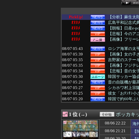
PickUp!
【分析】麻生太郎
ｵﾇﾇﾒ
広島平和記念式
ｵﾇﾇﾒ
【朗報】日産e-po
ｵﾇﾇﾒ
【悲報】今のア
ｵﾇﾇﾒ
【画像】フリー
08/07 05:43
ロシア海軍の太平
08/07 05:39
【画像】女の子
08/07 05:35
吉野家のステーキ
08/07 05:35
【画像】フジテレ
08/07 05:34
【悲報】昔の女子
08/07 05:30
韓国サッカー協会
08/07 05:29
昔の自販機が最
08/07 05:27
シカホワ村上宗隆
08/07 05:25
彼女「おﾁﾝﾁﾝ小
08/07 05:20
韓国で約60年
08/07 05:15
ワイ昨夜、間違
08/07 05:12
【速報】『有吉
1 位 (→)
ポッカキ
08/07 05:12
ジャンプラ、モ
08/07 05:10
【速報】高市政権
08/06 22:22
海
08/07 05:09
【画像】脱いだ瞬
08/06 21:21
【
08/07 05:09
【頑張てnoel
08/07 05:05
【動画】えちえち
08/06 20:20