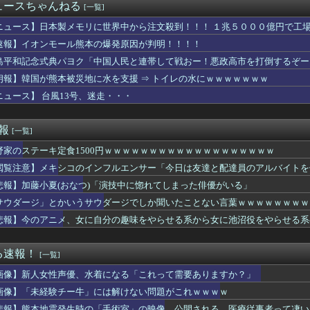
信、ガチで逝く・・・・・・
ュースちゃんねる
[一覧]
総合病院 地震発生時の手術室の映像が色んな意味で衝撃的だと話題...
気が発覚…あのときの「音信不通の弟」の意味がヤバすぎたｗｗｗｗ
ニュース】日本製メモリに世界中から注文殺到！！！ １兆５０００億円で工
地震被害に支援したのに「韓国産の水は水洗トイレに」
速報】イオンモール熊本の爆発原因が判明！！！！
】葛葉達：7日目｜あまりに生々しすぎる陰キャムーブでギャルを...
島平和記念式典パヨク「中国人民と連帯して戦おー！悪政高市を打倒するぞー
歳差がベスト？？
、4-6月期経常利益が前年同期比97.7％減の0.7億円に減...
朗報】韓国が熊本被災地に水を支援 ⇒ トイレの水にｗｗｗｗｗｗｗ
さん、公式SNSで部員のエ○チな動画をあげてしまった結果ｗｗｗ...
ニュース】 台風13号、迷走・・・
らも好かれる主人公」の特徴、ガチで決まるｗｗｗｗ
司、新入社員がスタバでパソコンやって企業秘密漏洩したから泣かし...
ー王国ブラジルで進むサッカー離れ 36％が「関心なし」
速報
[一覧]
水着がそのまま入るジャーニー…まるで成長していない！？
野家のステーキ定食1500円ｗｗｗｗｗｗｗｗｗｗｗｗｗｗｗｗｗｗｗ
井のシミ数えてれば終わるでな」と押し倒されて性行為 → 凄いこ...
星」を史上初めて発見か--しかし「衛星」の定義を揺るがす事態に...
閲覧注意】メキシコのインフルエンサー「今日は友達と配達員のアルバイトを
楽部の顧問に楽器買えって言われた」親「いくらなの？」娘「60万...
悲報】加藤小夏(おなつ)「演技中に惚れてしまった俳優がいる」
Lｺｽﾞｶﾎ…？🐉【蓮ノ空】
Vグループはマジでこういう男とのコラボも解禁したほうがいいよ
サウダージ」とかいうサウダージでしか聞いたことない言葉ｗｗｗｗｗｗｗｗ
で有名な川上産業、社名を「プチプチ株式会社」に変更wwwww
悲報】今のアニメ、女に自分の趣味をやらせる系から女に池沼役をやらせる系
察、韓国代表前監督を任意聴取…業務上背任などの容疑
者が猫の寿命を2倍に上げる注射剤を開発。これこそノーベル賞だろ...
ズ】ライトセーバーって握りづらそうだよね…
る速報！
[一覧]
ンソク、地方選挙で基礎議員1議席のみ獲得し『全て私の責任』と頭...
画像】新人女性声優、水着になる「これって需要ありますか？」
人が騒ぐ「水洗い」は予備洗浄だった！日本の飲食店の衛生習慣を解説
り薄色薄味に煮た煮物を、味見もせずに色を見ただけで「薄そうだか...
画像】「未経験チー牛」には解けない問題がこれｗｗｗｗ
校の女子生徒、一時心肺停止 同乗看護師は適切な処置行わず、生徒...
悲報】熊本地震発生時の「手術室」の映像、公開される。医療従事者って凄い