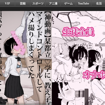
VIP
芸能
スポーツ
アニ漫
ゲーム
YouTube
生活