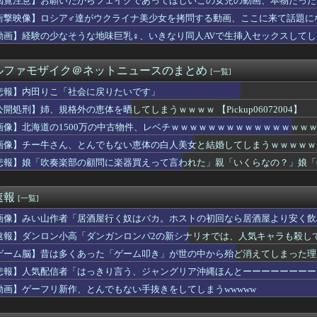
閲覧注意】お願いだからフェイクであってほしいこの女児の動画、本物だった
奈アナがミニスカポリスのコスプレ披露ｗｗｗｗｗ
衝撃映像】ロシア♂達がウクライナ美少女を拷問する動画、ここに来て話題に
日は膝枕で日陰に入りたい。←「絶対に離れたくない場所だな」
こ「社会に戻りたいです」
動画】経験の少なそうな地味巨乳♀、いきなり同人AVで生挿入セックスしてし
cBook、iPadが微妙に値下げしてる感じですねぇ・・・
ブス巨乳ｗｗｗｗｗｗｗｗｗ （※画像あり）
ルファモザイク＠ネットニュースのまとめ
[一覧]
ンドの尻はタマランわ
シコのインフルエンサー「今日は友達と配達員のアルバイトを体験し...
悲報】内田りこ「社会に戻りたいです」
【画像】桜小路きな子ちゃんの尻【Liella!】
公開処刑】姉、規格外の恵体を晒してしまうｗｗｗｗ 【Pickup06072004】
2億6500万円 福岡県議会「海外視察費」公表
 セクシーノースリーブ脇！！
画像】北海道の1500万の中古物件、レベチｗｗｗｗｗｗｗｗｗｗｗｗｗｗｗ
のカーチェイスの末、捕まえてみたら…泥酔状態の飲酒運転だった」
画像】チー牛さん、とんでもない恵体の白人美女と結婚してしまうｗｗｗｗｗｗｗｗ 【
りつつある」ブルームバーグが突き付けた韓国金融市場の崖っぷち ...
悲報】娘「吹奏楽部の顧問に楽器買えって言われた」親「いくらなの？」娘「
格外の恵体を晒してしまうｗｗｗｗ 【Pickup060720...
じゃね…？」世界が気付き始める Linuxの市場シェアが初め...
じゃね…？」世界が気付き始める Linuxの市場シェアが初め...
速報
[一覧]
ッテリーが膨らんで画面が剥がれてきたんやが
る夫へ」を語ろう
画像】みい山作者「居酒屋行く奴はバカ。ホストの初回なら居酒屋より安く飲
位置の勘違いっぷりがすごい」と報ステ大越キャスターの台詞に視聴...
速報】ダンロン小高「ダンガンロンパ2の新シナリオでは、人気キャラも殺し
察、大韓サッカー協会を家宅捜索 代表監督選考巡り
イッた後に嬢の耳元で「好き」って囁く瞬間ｗｗｗｗｗｗｗｗwww...
ゲーム脳】昔は多くあった「ゲーム叩き」が世の中から殆ど消えてしまった理由ww
出すコスメ
悲報】人気配信者「はっきり言う、ジャングリア沖縄ほんとーーーーーーーー
ん、大勢の若いファンに囲まれてご満悦wwwwwwwwwwww...
動画】ゲーフリ新作、とんでもない手抜きをしてしまうwwwww
国に臨検された場合は「台湾軍が対応」と台湾軍トップ！
落も3位が射程圏内。新井監督「特別な日の試合だったので負けて悔...
し上半身ヤバすぎだってwwwwwww