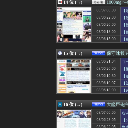
08/07 02:18
14 位 (→)
暑すぎぃからの
1000mg
[一
08/07 02:18
言えば快くあげ
08/07 00:00
【
08/07 02:18
両替のことを「お
08/07 02:17
08/06 22:00
日本の大相撲力士
【
08/07 02:15
幼少ワイ「ワイ
08/06 20:00
【
08/07 02:15
FE万紫千紅さん
08/06 18:00
【
08/07 02:15
SEXに10万円
08/07 02:13
岸田元首相､日米
08/06 15:00
【
08/07 02:12
【悲報】日本の
08/07 02:12
LIAR GAME 
15 位 (→)
保守速報
08/06 21:04
ヨ
08/06 20:00
【
08/06 19:30
【
08/06 19:07
【
08/06 18:00
【
16 位 (→)
大艦巨砲
08/07 00:05
な
08/06 23:05
【
08/06 22:05
野