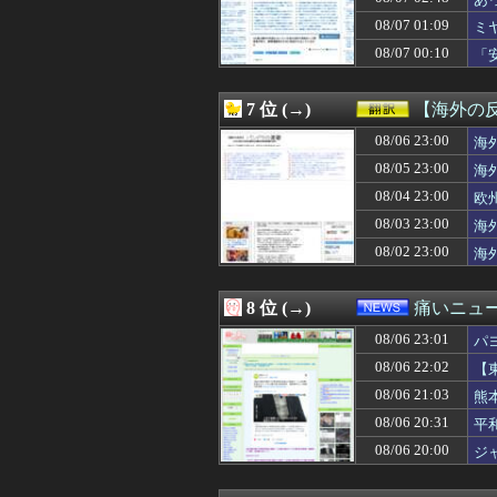
08/07 04:00
【ラブライブ！】
08/07 04:00
韓国人「ソクリ投
08/07 01:09
ミ
08/07 03:57
合コンで出会った
08/07 00:10
「
08/07 03:55
三重県警察 鈴鹿
な
08/07 03:51
SpaceX、米
08/07 03:50
【画像】チー牛さ
7 位 (→)
【海外の
08/07 03:50
【絶望】里帰り
08/07 03:41
08/06 23:00
消費税減税をなん
海
08/07 03:39
子の保育園バザー
08/05 23:00
海
08/07 03:39
【ククパ】味付け
08/04 23:00
欧
08/07 03:39
小梨の私へ嫌味言
08/07 03:38
やってみたいバ
08/03 23:00
海
08/07 03:34
【画像】Ado、
08/02 23:00
海
08/07 03:33
【興奮】発情期
08/07 03:32
【画像】ワイ、
08/07 03:30
「サウダージ」
8 位 (→)
痛いニュース
08/07 03:30
【画像】5億円
08/06 23:01
08/07 03:30
【衝撃】嫁の不
パ
08/07 03:26
【画像】 こん
08/06 22:02
【
08/07 03:25
【悲報】格安ピン
08/06 21:03
熊
08/07 03:19
大人になってか
08/07 03:18
ベランダで緑色で
08/06 20:31
平
08/07 03:18
恋愛相談してくる
08/06 20:00
ジ
08/07 03:18
【すごい話】余命
08/07 03:15
ラブホあるあるW