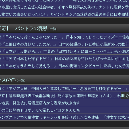
🌙🐈‍⬛「うちのオタクは社畜かボンボン」（世界の平均睡眠時間ラ...
票問題の年に、選挙管理委員会が成果給を99.99%受け取ってい...
ヤネ屋に出演した左派の社会学者、イオン爆発事故の例のテナントに理解を示
超しつこい男にブチギレて帰宅。それから3ヶ月、突然携帯に着信が...
安物買いの銭失いだったねぇ」とインドネシア高速鉄道の最終処分に日本側騒
サーキットでパレード走行訓練中だった白バイが転倒事故 20代の...
んだ？
国防関連技術保護を重視し供給連鎖から中国系を完全排除へ 供給業...
ん、とんでもない恵体の白人美女と結婚してしまうｗｗｗｗｗｗｗｗ...
反応】 パンドラの憂鬱
[一覧]
出産中の嫁と険悪…もう会わずに離婚したくなった理由がコレｗｗｗｗ
としても阻止したい石破前首相、「何いってんのこいつ」と有権者を...
外「日本なんて行くんじゃなかった…」 日本を知ってしまったディズニー信
に出そうと思っていた物をダンボール箱ごと持っていったママ。中身...
外「全部日本の真似だったのか…」 日本の普通のテレビ番組が最新SNSの数
がケチャップ、タイトルがスイーツ臭…。クックパッドで地雷レシピ...
州「日本だけ反則だろ…」 世界の『日本びいき』にヨーロッパ全土から不満
ってたトメが、標的をコトメに変えた→トメ「いつになったら結婚す...
イト
外「世界で日本を死守するぞ！」 日本の消防署を訪れたちびっ子集団が世界
おっぱいが小さい。【朗悲報】
外「日本がキラキラして見える…」 日本の街頭インタビューに登場した女子
の嫁のマ○コをチ◯コで擦りまくった結果ｗｗｗｗｗｗｗｗｗｗｗ
女性に手を褒められてめっちゃ嬉しかった
とかいうサウダージでしか聞いたことない言葉ｗｗｗｗｗｗｗｗ
(ﾉ∀`)
[一覧]
を目の前にした吉岡里帆の顔ｗｗｗｗｗ
倫相手から『神対応』されて人生やり直せた結果ｗｗｗｗ
ヨク「アジア人民、中国人民と連帯して戦おー！悪政高市を打倒するぞー！」
なだらしない体型の女子が好きなやついる？
東京】睡眠時無呼吸症候群診断後に死亡事故＝運転の無職男（３４）、独断で
サロ行ってきたらｗｗｗｗｗｗｗｗｗｗｗwwww
本地震、発生後に居酒屋店内から温泉が吹き出す
ら共感できなくなったキャラ
赤いくちばしの中型のインコを保護。ご近所あたりにチラシを貼り、...
和の日に黙祷もせずデモで暴れるパヨクさんたち
職場の後輩(♀)に、勝手に不倫相手（本命）にされた。挙句その彼...
ャンプストアで大量注文→キャンセルを繰り返した女を逮捕 「注文で欲求が
半年と言われてたがウワキ夫捨てて義両親の介護やめたらガンが綺麗...
VW