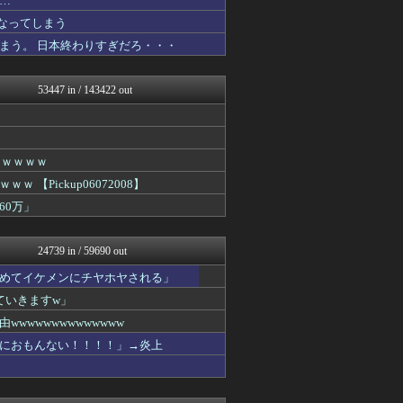
…
いたしん！
なってしまう
ウマ娘まとめ速報うまろぐ
まう。 日本終わりすぎだろ・・・
アルファルファモザイク＠ネ...
ほんわかMkⅡ
ラビット速報
53447 in / 143422 out
アイドル・女子アナ★吟じま...
VIPPER速報
コンテンツ・声優 | ラブ...
みそパンNEWS
アナきゃぷ速報
ｗｗｗｗｗ
韓国ニュース反応まとめ
Pickup06072008】
国難にあってもの申す！！
60万」
アルファルファモザイク＠ネ...
(*ﾟ∀ﾟ)ゞカガクニュー...
VIPワイドガイド
24739 in / 59690 out
理想ちゃんねる
がーるずレポート - ガー...
めてイケメンにチヤホヤされる」
U-1 NEWS.
ていきますw」
WorldFootball...
バズッター速報
wwwwwwwwwwww
がーるずレポート - ガー...
におもんない！！！！」→炎上
芸能人の気になる噂
軍事・ミリタリー速報☆彡
芸能人の気になる噂
芸能人の気になる噂