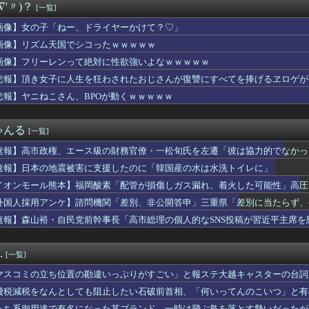
∇'〃)？
[一覧]
子供を妊娠したんだ…」父「！？実は俺と母さんも兄妹なんだ」ぼく...
らく、ガチでブチギレてしまう！！！！！！
画像】女の子「ねー、ドライヤーかけて？♡」
出た仙台育英の野球部JKマネージャー、ガチで可愛いぞ
画像】リズム天国でシコったｗｗｗｗｗ
(おなつ)「演技中に惚れてしまった俳優がいる」
神駅と薬院駅の駅構内で不審な音声（下ネタ）が流れる 第三者が不...
画像】フリーレンって絶対に性欲強いよなｗｗｗｗｗ
実際にプレイしたらわかるけどライザは友達って感じで性的な目では...
悲報】頂き女子に人生を狂わされたおじさんが復讐にすべてを捧げるヱロゲが
、撮られるｗｗｗｗｗｗｗｗｗｗ
悲報】ヤニねこさん、BPOが動くｗｗｗｗｗ
プロ野球選手※多村仁志禁止
ーぱみゅぱみゅ 本名をさらりと告白
こ盛りにしてるのはまあ見かけるが持ち帰りはなしでしょう、、、
ゃんる
[一覧]
く、フる側の曲
デ女優さん、番組の企画でハッスルしすぎてしまうｗｗｗｗｗｗ
速報】高市政権、エース級の財務官僚・一松旬氏を左遷「彼は協力的でなかっ
んのJK姿😍ｗｗ😍ｗ😍ｗｗｗ😍ｗｗｗｗｗｗ
速報】日本の地震被害に支援したのに「韓国産の水は水洗トイレに」
倉優香さん、水着グラビア復帰してシコらせにくるｗ
コネクトツーの松山氏、JUMP公式にブロックされるｗｗｗｗｗｗ...
イオンモール熊本】福岡酸素「配管が損傷しガス漏れ、着火した可能性」高圧
The Binding of Isaac」「ダークソウル...
外国人採用アンケ】諮問機関「差別、非公開答申」三重県「差別に当たらず、
ゃんとフサパンの水着、DKPIとDKPIが触れてる構図が良き…
速報】森山裕・自民党前幹事長「高市総理の個人的なSNS投稿が習近平主席を
、マジでヤバイぞ・・・
が今年で10周年ってマジ？wwwwwwwwwwwwwwwww
友達からたまにチケット買わされるから見に行くんやけどさ・・・
.
[一覧]
outube配信にもNightbotみたいなコメント制御ツ...
まれる「銀」は従来推定よりも約55％多かった？ 隕石の分析結果...
マスコミの立ち位置の勘違いっぷりがすごい」と報ステ大越キャスターの台詞
1500万の中古物件、レベチｗｗｗｗｗｗｗｗｗｗｗｗｗｗｗｗｗ...
ようという思惑がひしひしと
費税減税をなんとしても阻止したい石破前首相、「何いってんのこいつ」と有
はボサボサな忠犬ミラ公たち
っち系御用達で有名になった某ブランド、一時は飛ぶ鳥を落とす勢いだったが