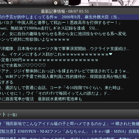
最新記事情報 - 08/07 05:51
の予言が的中しまくってる件ｗ 2006年9月、麻生外務大臣（当...
典パヨク「中国人民と連帯して戦おー！悪政高市を打倒するぞー！」
wer、無給油で1980km走行しギネス記録を達成 55L...
ニメ、女に自分の趣味をやらせる系から女に池沼役をやらせる系へ変化
レンって絶対に性欲強いよなｗｗｗｗｗ
洋艦隊、日本海やオホーツク海で軍事演習開始…ウクライナ支援続け...
さん、イケメンにするメス顔がこれｗｗｗwｗｗｗｗｗｗｗｗ❤
定食1500円ｗｗｗｗｗｗｗｗｗｗｗｗｗｗｗｗｗｗｗ
ビで水着JK♡♡♡♡♡♡
アナ、ジジイ整体師におっぱいを揉まれテレビで放送されてしまうｗ...
、Ｗ杯アジア予選で外国人審判員に性的接待か…韓国放送局が独占報...
高すぎる
、通訳なしで普通に会話。コーチ「今10段階で6ぐらい。来た時は...
さいくせに！」ワイ「そのﾁﾝﾁﾝで毎回イッてんの誰だよ」ド...
ぶりに路面電車が復活 最新鋭水素燃料電池車も
えて上司のパソコンのコンセントを抜いたらこうなるww
の夏休み』、とんでもない発表をしてしまう！！！！！
ット
ーニングみたいな新連載が始まるｗｗｗｗｗｗｗｗ
[一覧]
、エース級の財務官僚・一松旬氏を左遷「彼は協力的でなかった」財...
外「飛田新地でこんなアイドル級の子と即ハメできるのかよ」⇒ 晒された無
間ドスケベになるボーイッシュ女子、見つかるwwwwwwww
閲覧注意】ENHYPEN・NI-KIファン「みなちゃん」（キャバ嬢・MINA）自殺
を隠した】さくらみこ：水着ガチャコンプでホロライブドリームを掴...
巨乳女子2人組、とんでもない場所でナンパされてしまうwwwww...