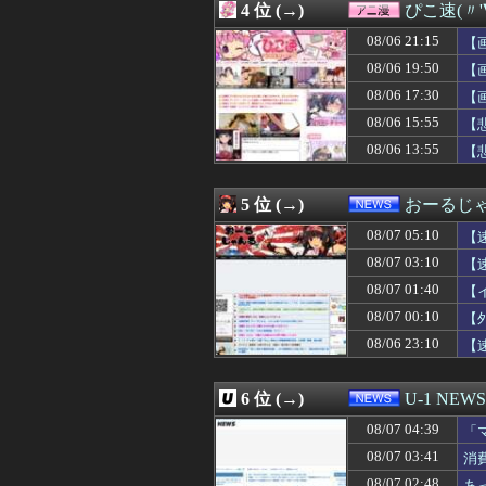
4 位 (→)
ぴこ速(〃'
08/07 04:15
ぼく「妹がぼくの
08/07 04:12
【悲報】立川志
08/06 21:15
【
08/07 04:10
【画像】NHKに
08/06 19:50
【
08/07 04:10
【悲報】加藤小夏
08/06 17:30
08/07 04:09
【福岡】西鉄、天
【
08/07 04:05
【画像】オタク「
08/06 15:55
【
08/07 04:05
【画像】ボスJK
08/06 13:55
【
08/07 04:05
ケガが多かった
08/07 04:05
【衝撃】きゃり
08/07 04:05
取り放題でてん
5 位 (→)
おーるじ
08/07 04:05
フラれるじゃな
08/07 04:05
【画像】エチビ
08/07 05:10
【
08/07 04:03
【画像】森香澄さ
08/07 03:10
【
08/07 04:03
【画像】元・小
08/07 01:40
08/07 04:03
【悲報】サイバー
【
08/07 04:02
三大傑作ゼルダライク「
08/07 00:10
【
08/07 04:01
【ウマ娘】アイち
08/06 23:10
【
08/07 04:00
早食いしてる奴
08/07 04:00
【画像】キズナアイ
08/07 04:00
劇団員やってる
6 位 (→)
U-1 NEWS
08/07 04:00
もこうのKICK・Y
08/07 04:00
【天文】太陽に含
08/07 04:39
「
08/07 04:00
【画像】北海道の
せ
08/07 03:41
消
08/07 04:00
【ウマ娘】今日
08/07 02:48
あ