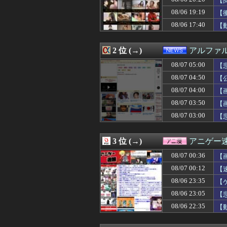
【
08/07 05:03
元ＮＨＫ中川安
08/06 19:19
【
08/07 05:01
【ウマ娘】暑い
08/06 17:40
08/07 05:00
【悲報】内田り
【
08/07 05:00
【Apple】Ma
08/07 05:00
ギリギリやれる
2 位 (→)
アルファ
08/07 05:00
アイナ・ジ・エ
08/07 05:00
【閲覧注意】メキ
08/07 05:00
【
08/07 05:00
【ラブライブ！】
08/07 04:50
【
08/07 05:00
【福岡】3年間で
08/07 05:00
田﨑さくらアナ
08/07 04:00
【
08/07 05:00
韓国人「雨の中
08/07 03:50
【
08/07 04:55
「投資不適格にな
08/07 03:00
【
08/07 04:50
【公開処刑】姉、規
08/07 04:45
「Linuxで十分
08/07 04:45
「Linuxで十分
3 位 (→)
アニゲー
08/07 04:41
タブレットのバ
08/07 04:39
ドラマ「親愛な
08/07 00:36
【
08/07 04:39
「マスコミの立ち
08/07 00:12
【
08/07 04:30
◆悲報◆韓国警
08/07 04:25
08/06 23:35
【悲報】ソープで
【
08/07 04:19
青春時代を思い
08/06 23:05
【
08/07 04:19
【画像】松本人志さ
08/06 22:35
【
08/07 04:19
日本の商船が中
08/07 04:19
カープ、最下位転
08/07 04:18
綾瀬はるかの丸出