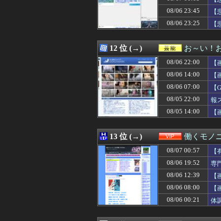
08/07 02:57
家族用に入れて
08/06 23:45
08/07 02:55
スペースXのロ
【
08/07 02:55
千葉県袖ケ浦市「
08/06 23:25
【
08/07 02:50
【既視感】嫁の
08/07 02:50
【画像】関西2大美
08/07 02:50
【悲報】今のア
12 位 (→)
お～い！
08/07 02:48
あっち系御用達で
08/06 22:00
【
08/07 02:45
【辺野古事故】日
08/07 02:45
世間では神ゲー
08/06 14:00
【
08/07 02:40
矢田萌華ちゃん
08/06 07:00
【
08/07 02:40
高市首相、2年
08/05 22:00
08/07 02:39
【ボッコ】25年
報
08/07 02:39
なんかＧＪ出来
08/05 14:00
【
08/07 02:39
若くして両親を亡
08/07 02:39
【画像】これ超
08/07 02:38
野村周平、下半
13 位 (→)
働くモノニ
08/07 02:37
【悲報】 週刊少
08/07 00:57
【
08/07 02:34
【超画像】小倉
08/07 02:34
「プチプチ」を
08/06 19:52
専
08/07 02:34
【画像】坂道女
08/06 12:39
【
08/07 02:34
【画像】 セクシ
08/06 08:00
【
08/07 02:32
筋トレに詳しい
08/07 02:30
【事実】「弱い
08/06 00:21
体
08/07 02:30
【画像】 色白美肌
08/07 02:25
【驚愕】ロシアの