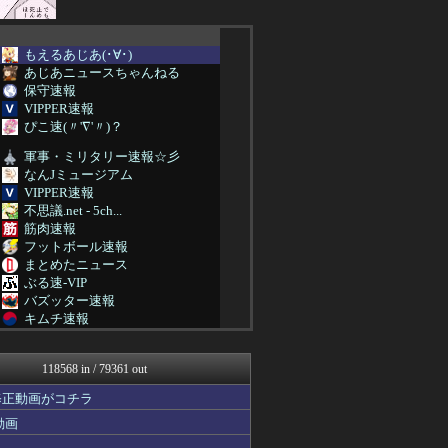
もえるあじあ(･∀･)
あじあニュースちゃんねる
保守速報
VIPPER速報
ぴこ速(〃'∇'〃)？
軍事・ミリタリー速報☆彡
なんJミュージアム
VIPPER速報
不思議.net - 5ch...
筋肉速報
フットボール速報
まとめたニュース
ぶる速-VIP
バズッター速報
キムチ速報
まとめCUP
NEWSまとめもりー｜2c...
118568 in / 79361 out
ゴールデンタイムズ
おーるじゃんる
修正動画がコチラ
ぶる速-VIP
動画
トレンドの通り道
女子アナお宝画像速報－5c...