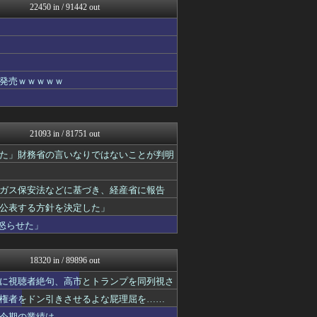
22450 in / 91442 out
まとめCUP
NEWSまとめもりー｜2c...
まとめ芸能＠美女画像まとめ...
VIPPER速報
コノユビニュース｜みんなの...
げぇ速
発売ｗｗｗｗｗ
不思議.net - 5ch...
ツバメ速報＠ヤクルトスワロ...
V系まとめ速報
子育てちゃんねる
21093 in / 81751 out
がーるずレポート - ガー...
女子アナお宝画像速報－5c...
た」財務省の言いなりではないことが判明
いたしん！
Zチャンネル＠VIP
ガス保安法などに基づき、経産省に報告
watch＠２ちゃんねる
mutyunのゲーム+αブ...
公表する方針を決定した」
ウマ娘まとめ速報うまろぐ
怒らせた」
オレ的ゲーム速報＠刃
ラビット速報
ネラーボイス
18320 in / 89896 out
ゲーム実況者速報＠YouT...
常識的に考えた
に視聴者絶句、高市とトランプを同列視さ
アルファルファモザイク＠ネ...
権者をドン引きさせるよな屁理屈を……
パカ娘速報！！ウマ娘まとめ...
今期の業績は……