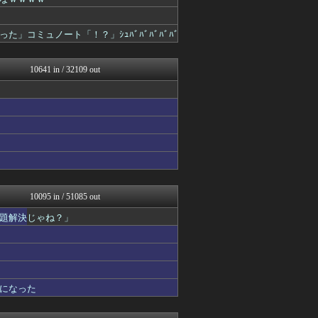
奥様は鬼女-DQN返しまと...
軍事・ミリタリー速報☆彡
国難にあってもの申す！！
コミュノート「！？」ｼｭﾊﾞﾊﾞﾊﾞﾊﾞﾊﾞ
キスログ
アルファルファモザイク＠ネ...
VIPPER速報
10641 in / 32109 out
U-1 NEWS.
正義の見方
ゲーム魔人
坂道情報通～乃木坂46まと...
とりのまるやき（保守）
奥様は鬼女-DQN返しまと...
奥様は鬼女-DQN返しまと...
婚外ちゃんねる
まとめたニュース
がーるずレポート - ガー...
10095 in / 51085 out
フィルダースチョイス
題解決じゃね？」
【サッカー まとめ】サカラ...
コノユビニュース｜みんなの...
芸能人の気になる噂
芸能人の気になる噂
ダイエット速報＠2ちゃんね...
キスログ
になった
芸能人の気になる噂
バズッター速報