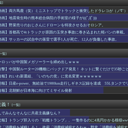
キンキンに冷えてやがる！
覧]
たのに無断でごっそり持っていくのはダメだろう
動画】両方馬鹿（笑）ミニストップでトラックと衝突したドラレコが（ノ∇`）
金こまめてきます」って言っちゃったときに同僚から嫌味を言われた...
の引退後の姿に世界が騒然！←「これは素晴らしい！」（海外の反応...
動画】地震発生時の熊本総合病院の手術室の様子が(((ﾟДﾟ)))
ンってぶどうジュースの上位互換なんやろなぁ」
動画】野菜売りのおじさんにドローンを特攻させるおそロシア。
、巨乳美少女を出してしまうｗｗ
動画】首都高で4tトラックが原因の玉突き事故に巻き込まれた軽バンの車載。
払ってしまったらこうなるwww
の円買い協調介入は｢一時しのぎに過ぎない｣｢財政政策､金融政策...
動画】サッカーの試合中の落雷で選手1人が死亡、12人が負傷した事故。
歴史、ついに『崩壊』してしまう・・・・・
-ライアーゲーム- 第17話 感想：秋山さんの逆転の策がバ...
[一覧]
ーロッパが中国製メガソーラーを締め出しｗｗｗ
衝撃】中国製ルーター20機種にバックドア発見！ ネットに繋ぐだけで35秒ご
速報】れいわ新選組、「いのちの党」に党名変更ｗｗｗｗｗｗ
朗報】日産e-power、無給油で1980km走行しギネス記録を達成 55Lタンクでリ
速報】北朝鮮が日本海に向けてミサイル発射
主義！
[一覧]
んでみんなそんなに共産主義嫌なん？
悲報】トランプ肝入りの「戦艦トランプ」、一隻作るのに4兆円かかる模様www
党「消費税を減税しろ！」政府「消費税減税するわｗ」野党「消費税を減税す