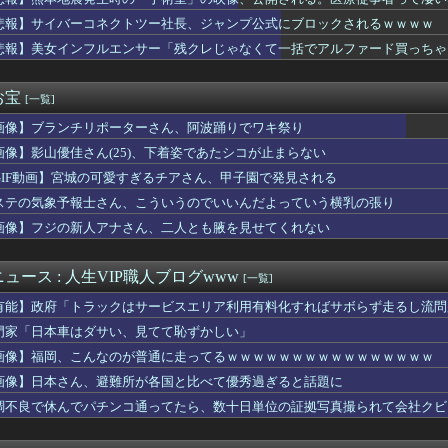
おいたメモが泥よけになっただなんてｗｗ
ケット残骸、月面に衝突か…ファルコン9の上段！
悲報】サイバーコネクトツー社長、ジャンプ公式にブロックされるｗｗｗｗ
おむつ交換で噛みつかれ」看護助手の男を逮捕 90歳入院患者の顔...
悲報】美女インフルエンサー「残クレじゃなくて一括でアルファード買っちゃった」
浮気でメール爆弾！2度目で取った行動がこれｗｗｗ
女 ←くっそかわいいと話題にｗｗｗ 【Pickup06072...
ニメ、女に自分の趣味をやらせる系から女に池沼役をやらせる系へ変化
お宝
[一覧]
有名になった某ブランド、一時は飛ぶ鳥を落とす勢いだったが今期の...
画像】ブランチリポーターさん、阿波踊りでワキ祭り
教組委員長「杜撰な計画、学校が責めを負うのは当然」としつつも、...
と言われているが個人的にはクソゲーだと思うゲーム挙げてけ
画像】影山優佳さん(25)、下着姿であたシコが止まらない
の瞳が綺麗すぎて吸い込まれる！！！【乃木坂46】
GIF動画】宮城の可愛すぎるチアさん、甲子園で発見される
限定の消費減税「確実に戻す」発言は「私の覚悟」
前に付き合ってた女性の事をふと思い出した。もう24年は会ってな...
ステの気象予報士さん、こういうのでいいんだよっていう横乳の張り
ないというか…。泥に同情する気はないけど報告者も何だかなぁ…
画像】フジの新人アナさん、二人とも腋を見せてくれない
くし年の離れた妹を育てた義兄。姪が十歳になった頃からおかしくな...
おすすめ
身強調の「過激すぎる三角水着」公開でネットざわつき
ュース : 人生VIP職人ブログwww
[一覧]
年ジャンプさん、最大発行部数653万部から急降下でついに100...
有能】政府「トラックはサービスエリア利用有料化すればサボらず走るし流問
ゆうか（元・小倉優香）が水着グラビア復帰ｗｗｗｗｗ
製造販売している川上産業、「プチプチ株式会社」に社名変更
門家「日本車はダサい、見てて恥ずかしい」
子のバスト一覧ｗｗｗｗｗｗｗｗｗｗｗｗwｗｗｗｗ
画像】福岡、こんなのが普通に走ってるｗｗｗｗｗｗｗｗｗｗｗｗｗｗｗｗ
ー女優・三浦恵理子、全裸ナマ乳がHすぎる
画像】日本さん、避難所が各国と比べて優秀過ぎると話題に
から質問は聞くよ
男は救われない」ってのに女がブチ切れた理由ｗｗｗｗ
調不良で休んでパチンコ通ってたら、数十日単位の証拠写真撮られて会社クビ
のTikToker可愛すぎｗｗｗｗｗ
風俗事情をご覧くださいｗｗｗｗｗｗｗｗｗｗwwww