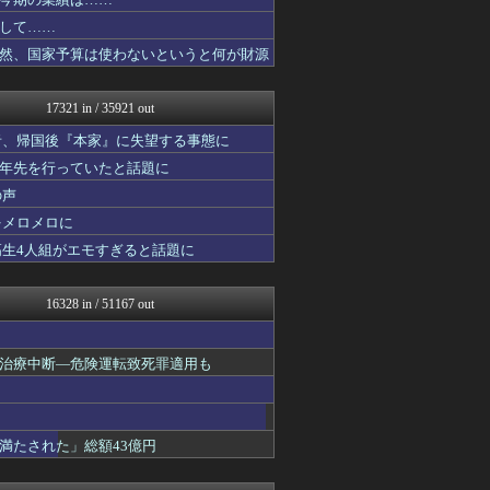
コンテンツ・声優 | ラブ...
韓国ニュース反応まとめ
して……
婚外ちゃんねる
然、国家予算は使わないというと何が財源
国難にあってもの申す！！
もえるあじあ(･∀･)
アルファルファモザイク＠ネ...
17321 in / 35921 out
キスログ
U-1 NEWS.
者、帰国後『本家』に失望する事態に
奥様は鬼女-DQN返しまと...
十年先を行っていたと話題に
奥様は鬼女-DQN返しまと...
の声
婚外ちゃんねる
がーるずレポート - ガー...
をメロメロに
筋肉速報
高生4人組がエモすぎると話題に
えっ!?またここのサイト?
ダイエット速報＠2ちゃんね...
VIPPER速報
16328 in / 51167 out
芸能人の気になる噂
キスログ
芸能人の気になる噂
治療中断―危険運転致死罪適用も
バズッター速報
がーるずレポート - ガー...
奥様は鬼女-DQN返しまと...
婚外ちゃんねる
満たされた」総額43億円
奥様は鬼女-DQN返しまと...
まとめCUP