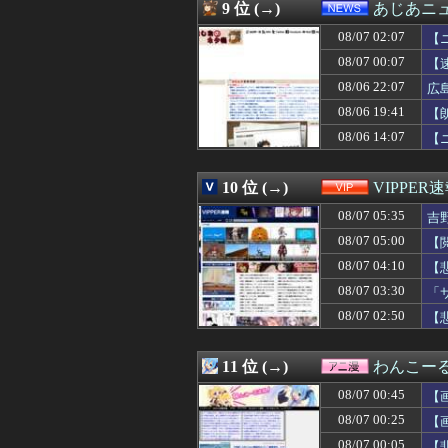
08/07 03:12
【悲報】共同通
9 位 (→)
あじあニ
08/07 03:11
【必見動画】熊本
08/07 02:07
08/07 03:10
【衝撃】妻の浮
【
08/07 03:10
【速報】日本の
08/07 00:07
【
08/07 03:09
【VCR RUST
08/06 22:07
広
08/07 03:09
【子供】結局何
08/07 03:09
米穀商社の木徳神糧
08/06 19:41
【
08/07 03:05
【画像】ダンス部
08/06 14:07
【
08/07 03:03
【朗報】「誰か
08/07 03:03
【悲報】ワイ、上
08/07 03:03
【驚愕】サッカ
10 位 (→)
VIPPER
08/07 03:01
【ウマ娘】昔の
08/07 05:35
吉
08/07 03:00
夫さん、妻に「天
08/07 03:00
【天文】「系外衛
08/07 05:00
【
08/07 03:00
【悲報】娘「吹奏
08/07 04:10
【
08/07 03:00
【ラブライブ！】B
08/07 03:00
08/07 03:30
【画像】一番手
「
08/07 03:00
【朗報】プチプチ
08/07 02:50
【
08/07 03:00
◆悲報◆韓国警
08/07 03:00
海外「日本の科学
08/07 03:00
【スターウォー
11 位 (→)
わんこー
08/07 03:00
韓国人「イ・ジュ
08/07 00:45
【
08/07 03:00
【食洗機】韓国
08/07 02:57
ダシをちゃんとと
08/07 00:25
【
08/07 02:57
福祉タクシーで下
08/07 00:05
【