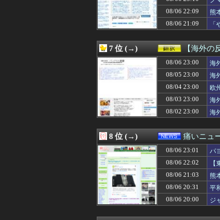
08/07 00:32
涌井秀章(40) 2.88
お
08/07 00:31
韓国人「とある日
08/06 22:09
熊
08/07 00:30
【画像】田舎特有
08/06 21:09
「
08/07 00:30
【FEH】見切り予
わ
08/07 00:30
日産e-power
08/07 00:30
◆悲報◆韓国紙、
7 位 (→)
【海外の
08/07 00:30
【原神】アズプ
08/07 00:30
08/06 23:00
【サッカー】J2
海
08/07 00:30
【動画】手術中
08/05 23:00
海
08/07 00:29
ライザの公式AI
08/04 23:00
欧
08/07 00:27
【モンハンワイル
08/07 00:25
【愕然】大学生ワ
08/03 23:00
海
08/07 00:25
【画像】「未経
08/02 23:00
海
08/07 00:22
ヒロイン攻略後に
08/07 00:21
【新台評価】パチ
08/07 00:19
【動画】乃木坂
8 位 (→)
痛いニュース
08/07 00:19
【画像】Kカッ
08/06 23:01
08/07 00:18
【海外の反応】冨
パ
08/07 00:18
【衝撃】手術中に
08/06 22:02
【
08/07 00:15
DeNA・相川監
08/06 21:03
熊
08/07 00:15
９０年代ってレ
08/07 00:15
【画像】どえらい
08/06 20:31
平
08/07 00:15
【画像】東大生
08/06 20:00
ジ
08/07 00:13
【悲報】株式投資
08/07 00:12
【速報】ダンロン