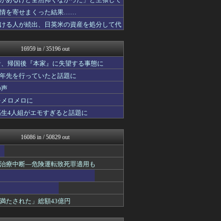
やみ速@なんJ西武まとめ
コリアル
情を寄せまくった結果……
キニ速
ける人が続出、日英米の資産を処分して代
ルフレch. - ファイア...
あらまめ2ch
WorldFootball...
16959 in / 35196 out
原神速報 | GENSHI...
フットボール速報
者、帰国後『本家』に失望する事態に
あぁ^～こころがぴょんぴょ...
十年先を行っていたと話題に
漫画まとめ速報
の声
モンハンまとめ速報【モンハ...
バズッター速報
をメロメロに
わんこーる速報！
高生4人組がエモすぎると話題に
ニュー速VIPブログ(`･...
パチスロログ
坂道情報通～乃木坂46まと...
16086 in / 50829 out
じわ速 芸能ニュースまとめ
マニア・オブ・フットボール...
NEWSぽけまとめーる
治療中断―危険運転致死罪適用も
ベイスターズNEWS
育児板拾い読み
もみあげチャ～シュ～
まとめCUP
満たされた」総額43億円
理想ちゃんねる
アニゲー速報