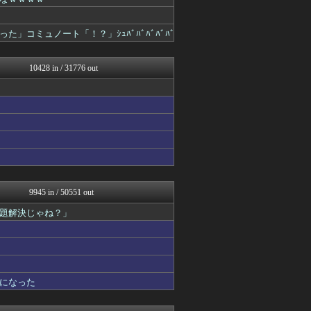
わんこーる速報！
ツバメ速報＠ヤクルトスワロ...
女子アナお宝画像速報－5c...
コミュノート「！？」ｼｭﾊﾞﾊﾞﾊﾞﾊﾞﾊﾞ
不思議.net - 5ch...
まどドラまとめ速報 魔法少...
アニはつ -アニメ発信場-
10428 in / 31776 out
いたしん！
fig速
Zチャンネル＠VIP
まにゅそく 2chまとめニ...
修羅の華-家庭・生活まとめ
GUNDAM.LOG｜ガン...
fig速
mutyunのゲーム+αブ...
凹凸ちゃんねる 発達障害・...
うまぴょいチャンネル -ウ...
9945 in / 50551 out
汎用型自作PCまとめ
題解決じゃね？」
【サッカー まとめ】サカラ...
PCパーツまとめ
fig速
もきゅ速(*´ω`*)人(...
ウマ娘まとめ速報うまろぐ
ミニゴブ速報 ～グラブルま...
になった
鬼女の宅配便 - 修羅場・...
パカ娘速報！！ウマ娘まとめ...