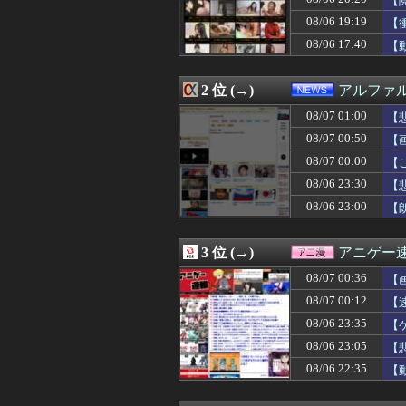
【
08/07 01:09
【必見】四季凪
08/06 19:19
【
08/07 01:09
戌亥とことかいうV
08/06 17:40
08/07 01:09
ミヤネ屋に出演し
【
08/07 01:06
某ファストフード
08/07 01:05
【画像】こんな
2 位 (→)
アルファ
08/07 01:05
【画像】私のパ
08/07 01:05
桜木花道がモテな
08/07 01:00
【
08/07 01:03
【朗報】ワンピ
08/07 00:50
【画
08/07 01:02
【THE 軍国主
08/07 01:00
超人気Vチュー
08/07 00:00
【
08/07 01:00
【悲報】嫁に1
08/06 23:30
【悲
08/07 01:00
【競馬】アスコ
08/06 23:00
【
08/07 01:00
【遊戯王OCG情報】
08/07 01:00
【画像】このボ
08/07 01:00
中日ドラゴンズ、
3 位 (→)
アニゲー
08/07 01:00
ヤニネコ・みぃ
08/07 01:00
近畿大学准教授、
08/07 00:36
【
08/07 01:00
【たけしの挑戦
08/07 00:12
【
08/07 01:00
匿名だからいえ
08/07 01:00
08/06 23:35
イオンモール熊本
【
08/07 01:00
いい歳して独身
08/06 23:05
【
08/07 01:00
【ポーランド】
08/06 22:35
【
08/07 01:00
【ラブライブ！】
08/07 00:59
ポーズてんこ盛
08/07 00:57
【有能】政府「ト