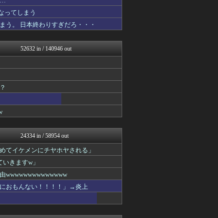
…
トレンドの通り道
なってしまう
トレンドの通り道
まう。 日本終わりすぎだろ・・・
U-1 NEWS.
修羅場ライフ速報
女子アナお宝画像速報－5c...
52632 in / 140946 out
不思議.net - 5ch...
カンダタ速報
アニはつ -アニメ発信場-
正義の見方
ゲーム実況者速報＠YouT...
？
アルファルファモザイク＠ネ...
ウマ娘うまぴょい速報
w
スターライト速報 -遊戯王...
哲学ニュースnwk
日刊やきう速報
24334 in / 58954 out
ゆるゲーマー遅報
オレ的ゲーム速報＠刃
めてイケメンにチヤホヤされる」
ほんわかMkⅡ
ていきますw」
かぞくちゃんねる
みそパンNEWS
wwwwwwwwwwww
キニ速
におもんない！！！！」→炎上
ポーランドボール 翻訳
コンテンツ・声優 | ラブ...
坂道情報通～乃木坂46まと...
働くモノニュース : 人生...