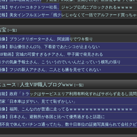
発生時の「手術室」の映像、公開される。医療従事者って凄いなｗｗ...
==//====燕星===鯉=竜【8/6】
悲報】サイバーコネクトツー社長、ジャンプ公式にブロックされるｗｗｗｗ
立ちんぼ女子さん、路上で特別サービスをやってしまうｗｗｗｗｗｗｗ
悲報】美女インフルエンサー「残クレじゃなくて一括でアルファード買っちゃった」
グレーと診断された子供たち、高確率で『この習慣』をやっていた→...
プものの9割は物語開始時点が既にn周目だったって仕掛けがあるよ...
アニメ化決定！？嬉しい！！」→「なんなんだよこれ…」←最初に思...
お宝
[一覧]
ん(40)まだかわいい
画像】ブランチリポーターさん、阿波踊りでワキ祭り
ポロン】NEO ダイナマイトアクション「ダイアポロン アニメ...
人、猛烈な熱波でで１ヶ月で９６００人死亡……
画像】影山優佳さん(25)、下着姿であたシコが止まらない
この超美人が整形か否か判定たのむ！！
GIF動画】宮城の可愛すぎるチアさん、甲子園で発見される
けていた職場の男が白いタキシードで同僚の結婚式へ乱入した。警備...
て他社ゲーのインスパイア多いよね
ステの気象予報士さん、こういうのでいいんだよっていう横乳の張り
ift+シリーズ「純燼エイヤフィヤトラ それからの物語VER...
画像】フジの新人アナさん、二人とも腋を見せてくれない
なんて10秒で済むのにそれを面倒くさいとかDL版選ぶ理由だわと...
ルと水を交互に飲まないと倒れるグラス」発売
の胸を主張してトレーナーに迫るルラち
ュース : 人生VIP職人ブログwww
[一覧]
1.5万とか、買った時の倍なんだけど今だと買い増してしまいそ...
有能】政府「トラックはサービスエリア利用有料化すればサボらず走るし流問
“和製フォーデン、三井寺がデビューｗｗｗｗｗｗ
じゃね…？」世界が気付き始める Linuxの市場シェアが初め...
門家「日本車はダサい、見てて恥ずかしい」
エ】キューズQ「ライザ(ライザリン・シュタウト)ウェディングS...
画像】福岡、こんなのが普通に走ってるｗｗｗｗｗｗｗｗｗｗｗｗｗｗｗｗ
リカハーフ美女、水着グラビアが大迫力すぎるwwwwww美澄衿依...
画像】日本さん、避難所が各国と比べて優秀過ぎると話題に
報）ナイスネイチャ、討ち取られる
ンドレスラグナロクでも周りから塩対応されてた可哀想なボス
調不良で休んでパチンコ通ってたら、数十日単位の証拠写真撮られて会社クビ
家で仕事探したい」私「応援するよ」→ところが退職届ではなく、ま...
きDKPIママって設定いいよね…