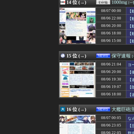
08/07 00:00
14 位 (→)
【画像】キス釣
1000mg
[一
08/07 00:00
【ラブライブ！
08/07 00:00
【
08/07 00:00
ブラジル「日本人
08/07 00:00
08/06 22:00
高齢独身彼女無し
【
08/07 00:00
デカすぎる女性Yo
08/06 20:00
【
08/07 00:00
加藤純一のニコニ
08/06 18:00
【
08/07 00:00
【マーベル】ハ
08/07 00:00
「なんでやねん」
08/06 15:00
【
08/07 00:00
ジャグラーやっ
08/07 00:00
#韓国記事翻訳 
15 位 (→)
保守速報
08/06 21:04
ヨ
08/06 20:00
【
08/06 19:30
【
08/06 19:07
【
08/06 18:00
【
16 位 (→)
大艦巨砲
08/07 00:05
な
08/06 23:05
【
08/06 22:05
野