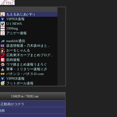
もえるあじあ(･∀･)
VIPPER速報
U-1 NEWS.
1000mg
アニゲー速報
mashlife通信
坂道情報通～乃木坂46まと...
おーるじゃんる
広島東洋カープまとめブログ...
筋肉速報
ウマ娘まとめ速報うまろぐ
軍事・ミリタリー速報☆彡
パチンコ・パチスロ.com
VIPPER速報
フットボール速報
修羅場ハザード -復讐・D...
素敵な鬼女様
116629 in / 78282 out
鬼女の宅配便 - 修羅場・...
まとめCUP
修正動画がコチラ
ゴールデンタイムズ
動画
NEWSまとめもりー｜2c...
なんJミュージアム