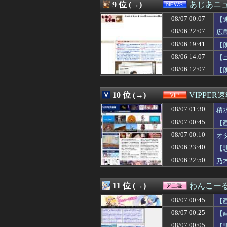
08/07 00:12
不倫相手(男)が
9 位 (→)
あじあニ
08/07 00:12
【画像】小学生ア
08/07 00:07
08/07 00:12
【画像】ケロンヌ
【
08/07 00:11
【ホロライブ】Yo
08/06 22:07
広
08/07 00:11
【愕然】新幹線
08/06 19:41
【
08/07 00:11
【悲報】吉岡里帆
08/07 00:11
【画像】あの人
08/06 14:07
【
08/07 00:10
元山飛優←意外
08/06 12:07
【
08/07 00:10
【画像】セクシ
08/07 00:10
【動画】スレンダ
08/07 00:10
オタク「実際にプ
10 位 (→)
VIPPER
08/07 00:10
「安物買いの銭失
08/07 01:30
積
08/07 00:10
【外国人採用アン
08/07 00:09
【FF14】フォ
08/07 00:45
【
08/07 00:09
【画像】髪型が完
08/07 00:10
オ
08/07 00:09
あの咀嚼音がど
08/07 00:09
08/06 23:40
しぐれういって×
【
08/07 00:09
半年で115キロ
08/06 22:50
乃
08/07 00:07
【仮面ライダーマ
08/07 00:07
【速報】イオン
08/07 00:06
彼がうちの老犬を
11 位 (→)
わんこー
08/07 00:06
北朝鮮がロシアに
08/07 00:45
【
08/07 00:05
なんでみんなそ
08/07 00:05
【新台評価】パチンコ
08/07 00:25
【
08/07 00:05
急いで曲がり角
08/07 00:05
【