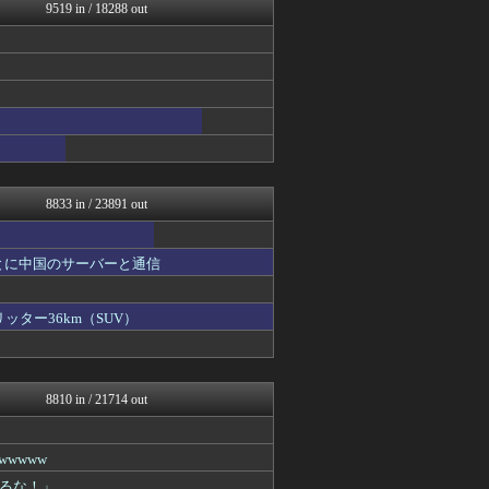
釣りまとめ速報
9519 in / 18288 out
コンテンツ・声優 | ラブ...
ゴタゴタシタニュース
かぞくちゃんねる
乃木通 乃木坂46櫻坂46...
ゲーム実況者速報＠YouT...
ヒーローNEWS
明日は何を食べようか
パチンコ・パチスロ.com
日本と韓国は敵か？味方か？...
8833 in / 23891 out
とに中国のサーバーと通信
ッター36km（SUV）
8810 in / 21714 out
wwww
るな！」