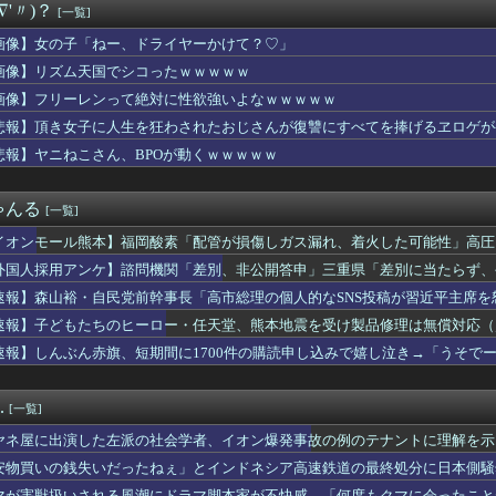
∇'〃)？
[一覧]
所属の長友佑都が東京のJ1開幕戦に来場「みなさまへご挨拶させて...
僚が異例転出へ 官邸幹部「協力的でなかったから」 [8/6]
画像】女の子「ねー、ドライヤーかけて？♡」
看守さん、美人すぎるｗ 【Pickup05164708】
画像】リズム天国でシコったｗｗｗｗｗ
き（67）ちゃんの防災服ｗｗｗｗｗｗｗｗｗｗｗｗｗｗｗｗｗｗｗ...
切れ前に買うと満足感」集英社オンラインショップで“43億円分”...
画像】フリーレンって絶対に性欲強いよなｗｗｗｗｗ
の選手の身長が10cm違っていたら
悲報】頂き女子に人生を狂わされたおじさんが復讐にすべてを捧げるヱロゲが
本美和さんの胸がブルンブルン揺れてしまう ※gifあり
悲報】ヤニねこさん、BPOが動くｗｗｗｗｗ
ロット ワールドダイスター」の初打ち感想 出玉報告【5ch口コ...
まんさん、自衛隊の用意した仮設風呂に入浴する
ト』っていうゲームを2作連続クリアした
ゃんる
[一覧]
性声優、水着になる「これって需要ありますか？」
輝も登録抹消する方針…急きょ登板で、4回2/3を投げた負担を考...
イオンモール熊本】福岡酸素「配管が損傷しガス漏れ、着火した可能性」高圧
ナナとカオル』作者、大腸がんステージ4
外国人採用アンケ】諮問機関「差別、非公開答申」三重県「差別に当たらず、
の女を逮捕
巨乳のママとディナーに来たよ❤」ﾊﾟｼｬ
速報】森山裕・自民党前幹事長「高市総理の個人的なSNS投稿が習近平主席を
ム、「パワプロ」が「ファミスタ」を倒して以来30年頂点に居座っ...
速報】子どもたちのヒーロー・任天堂、熊本地震を受け製品修理は無償対応（災
ん「この水着きると溢れそう、、、」→お◯ぱいがエ口すぎワロタｗ...
速報】しんぶん赤旗、短期間に1700件の購読申し込みで嬉し泣き→「うそで
者「居酒屋行く奴はバカ。ホストの初回なら居酒屋より安く飲めてイ...
「厳重な処罰を求める」
（31）、2軍でも腐らずにチャンス掴む「3割打っても呼ばれない...
アラブが2兆円の投資決定ｗｗｗ
.
[一覧]
ザー「恵まれない子へ募金？そいつらが俺に何かしてくれたのか・・...
無しや楽器の技術を修めていない人の音楽
ヤネ屋に出演した左派の社会学者、イオン爆発事故の例のテナントに理解を示
ャル、おっぱいプルンプルンにはみ出させて踊るｗｗｗｗｗｗ
安物買いの銭失いだったねぇ」とインドネシア高速鉄道の最終処分に日本側騒
まが履いてそうなパンティ、真剣に議論
んだ？
マが害獣扱いされる風潮にドラマ脚本家が不快感、「何度もクマに会ったこと