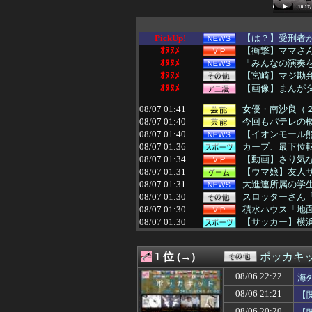
PickUp!
【は？】受刑者が
ｵﾇﾇﾒ
【衝撃】ママさ
ｵﾇﾇﾒ
「みんなの演奏を
ｵﾇﾇﾒ
【宮崎】マジ勘
ｵﾇﾇﾒ
【画像】まんが
08/07 01:41
女優・南沙良（２
08/07 01:40
今回もパテレの概
08/07 01:40
【イオンモール熊
08/07 01:36
カープ、最下位転
08/07 01:34
【動画】さり気
08/07 01:31
【ウマ娘】友人
08/07 01:31
大進連所属の学
08/07 01:30
スロッターさん「
08/07 01:30
積水ハウス「地面
08/07 01:30
【サッカー】横浜M
08/07 01:29
トメ「里帰りは？
08/07 01:17
常務「結婚はまだ
1 位 (→)
ポッカキ
08/07 01:15
父と散歩していた
08/07 01:15
女子っていい匂
08/06 22:22
海
08/07 01:12
近所のコープに
08/06 21:21
【
08/07 01:12
【悲報】防犯カメ
08/07 01:10
【画像】爆乳素人
08/06 20:20