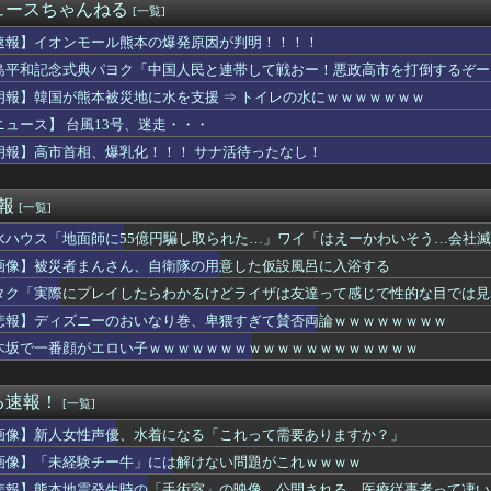
「自分の下半身の画像」を私のスマホに送信してきた
ュースちゃんねる
[一覧]
イドル「りりぴ」の激痩せダンス動画にファンが『絶句』してしまう...
(中西アルノ似)の胸ｗｗｗｗｗｗｗｗｗｗｗ
速報】イオンモール熊本の爆発原因が判明！！！！
utubeの謎のイベント？
島平和記念式典パヨク「中国人民と連帯して戦おー！悪政高市を打倒するぞー
や飛行機の乗り方がわからない奴 ← こいつｗｗｗｗｗｗｗｗｗｗ
朗報】韓国が熊本被災地に水を支援 ⇒ トイレの水にｗｗｗｗｗｗｗ
さん、アドリブで相手役俳優の手を取りお胸に押し当てる（画像あり...
気ポケモン、超エッチなフィギュアになるwww
ニュース】 台風13号、迷走・・・
と守備範囲が微妙だった件
朗報】高市首相、爆乳化！！！ サナ活待ったなし！
ー女優・三浦恵理子、全裸ナマ乳がHすぎる
ー美脚女子大生さん、公園でパンツを脱いでしまうｗｗｗwｗｗｗｗ...
レイしたらわかるけどライザは友達って感じで性的な目では見れない...
速報
[一覧]
いだったねぇ」とインドネシア高速鉄道の最終処分に日本側騒然、国...
水ハウス「地面師に55億円騙し取られた…」ワイ「はえーかわいそう…会社
ケ】諮問機関「差別、非公開答申」三重県「差別に当たらず、公表す...
ークタワー魔の塔Nで「床トラップや生き急いでダッシュするソロが...
画像】被災者まんさん、自衛隊の用意した仮設風呂に入浴する
全に『鬼頭』な女キャラwwwwww
タク「実際にプレイしたらわかるけどライザは友達って感じで性的な目では見
うしても無理で吐きそう
××なの？
悲報】ディズニーのおいなり巻、卑猥すぎて賛否両論ｗｗｗｗｗｗｗｗ
から75キロまで落としたわいのダイエット法教えてあげる
木坂で一番顔がエロい子ｗｗｗｗｗｗｗｗｗｗｗｗｗｗｗｗｗｗｗ
イス】「変身ベルト DXマイスドライバー」ほか【本日予約開始！...
モール熊本の爆発原因が判明！！！！
仰向けにしてお腹を踏んだ。そして「俺が一番偉いってわかって、お...
る速報！
[一覧]
弾道ミサイル40発供与、ミサイル部隊90人派遣開始…さらに80...
画像】新人女性声優、水着になる「これって需要ありますか？」
んなに共産主義嫌なん？
「e EDENS ZERO ～究極LT～」の初打ち感想 出...
画像】「未経験チー牛」には解けない問題がこれｗｗｗｗ
を曲がったとき、すごい衝撃を受けてリアルに2ｍくらいふっとんだ
悲報】熊本地震発生時の「手術室」の映像、公開される。医療従事者って凄い