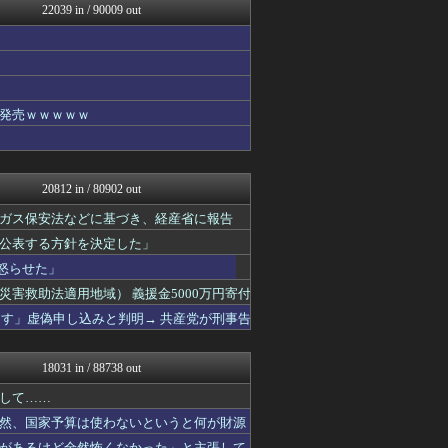
22039 in / 90009 out
【サッカー まとめ】サカラ...
国難にあってもの申す！！
アルファルファモザイク＠ネ...
ラビット速報
国難にあってもの申す！！
バスケまとめ・COM
発売ｗｗｗｗｗ
アナ速‐女子アナ画像速報
パチスロログ
VIPPER速報
げぇ速
20812 in / 80902 out
わんこーる速報！
ベイスターズNEWS
ガス保安法などに基づき、経産省に報告
ゲーム魔人
公表する方針を決定した」
まとめたニュース
怒らせた」
なんJミュージアム
トレンドの通り道
害救助法適用地域） 義援金5000万円寄付
えっ!?またここのサイト?
ーす」虚偽申し込みと判明→ 共産党が刑事告
アニゲー速報
フィルダースチョイス
スコールちゃんねる｜２ちゃ...
18031 in / 88738 out
不思議.net - 5ch...
ふぇー速
して……
筋肉速報
然、国家予算は使わないというと何が財源
いたしん！
があるけど全然怖くなかった」と主張して