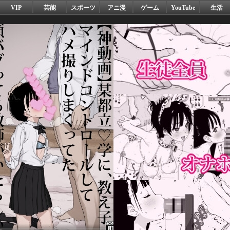
VIP
芸能
スポーツ
アニ漫
ゲーム
YouTube
生活