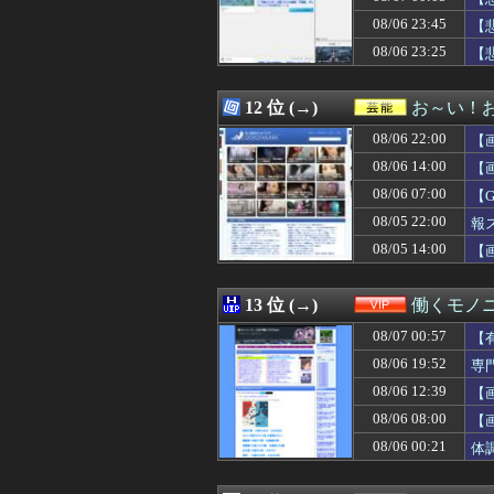
08/07 00:05
【悲報】熊本地震
08/06 23:45
08/07 00:05
【セ順位】虎=兎-==
【
08/07 00:05
【動画】タイの
08/06 23:25
【
08/07 00:05
【警告】ADHD
08/07 00:04
【まどマギ】ルー
08/07 00:03
【朗報】漫画家「
12 位 (→)
お～い！
08/07 00:03
【朗報】上戸彩さ
08/06 22:00
【
08/07 00:03
【UFO戦士ダイア
08/07 00:03
【悲報】ドイツ
08/06 14:00
【
08/07 00:03
【画像】お前ら
08/06 07:00
【
08/07 00:03
接近禁止命令を受
08/05 22:00
08/07 00:02
ガンダムゲーっ
報
08/07 00:02
【アークナイツ】G
08/05 14:00
【
08/07 00:02
ソフトの入れ替え
08/07 00:01
【画像】「ビー
08/07 00:01
【ウマ娘】自分
13 位 (→)
働くモノニ
08/07 00:01
【SSD】1TBで
08/07 00:57
【
08/07 00:01
【億砲】横浜M
08/07 00:01
「Linuxで十分
08/06 19:52
専
08/07 00:01
【ライザのアトリ
08/06 12:39
【
08/07 00:01
【画像】爆乳アメ
08/06 08:00
【
08/07 00:01
【ウマ娘】（悲
08/07 00:00
【グラブル】エ
08/06 00:21
体
08/07 00:00
夫「会社辞めて実
08/07 00:00
【ウマ娘】汗っか