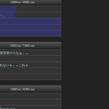
浮気ちゃんねる
15904 in / 60661 out
NEWSまとめもりー｜2c...
アナ速‐女子アナ画像速報
ホロ速
！」
今日速2ch
mashlife通信
異世界転生まとめ速報
阪神タイガースちゃんねる
まとめ芸能＠美女画像まとめ...
なんJミュージアム
VIPPER速報
15052 in / 75062 out
U-1 NEWS.
滅茶苦茶やろなぁ」→
おーるじゃんる
馬鳥速報
ぶる速-VIP
れないｗ」←これｗ
おうち速報
トレンドの通り道
コノユビニュース｜みんなの...
fig速
あじあニュースちゃんねる
修羅場ライフ速報
13805 in / 41902 out
軍事・ミリタリー速報☆彡
大艦巨砲主義！
パチスロログ
子育てちゃんねる
なｗｗｗｗ