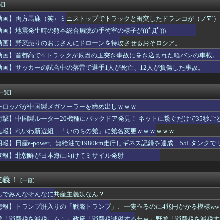
りするんや
覧]
】【動画】ひーが後輩にお姉ちゃん呼びさせてる…【声優】
動画】両方馬鹿（笑）ミニストップでトラックと衝突したドラレコが（ノ∇`）
を満載したトラックのように扱え」→差別として問題になり「一般的...
なのが不思議ってよく言われるけど、女と人付き合いとかめんどくさ...
動画】地震発生時の熊本総合病院の手術室の様子が(((ﾟДﾟ)))
uTuber、ガチでエグいって・・・
動画】野菜売りのおじさんにドローンを特攻させるおそロシア。
コ老人会RUSTだが誰視点で見たい？
動画】首都高で4tトラックが原因の玉突き事故に巻き込まれた軽バンの車載。
ルクって毎回似たような見た目じゃない？
「知らんけど」･･･ニセ方言は8〜9割が関西弁 使う理由はネッ...
動画】サッカーの試合中の落雷で選手1人が死亡、12人が負傷した事故。
てる奴ってヤバいの多すぎじゃね？？？
『グラミーに見せつけたワールドスターBTSの威厳！』、『グラミ...
[一覧]
ーロッパが中国製メガソーラーを締め出しｗｗｗ
衝撃】中国製ルーター20機種にバックドア発見！ ネットに繋ぐだけで35秒ご
速報】れいわ新選組、「いのちの党」に党名変更ｗｗｗｗｗｗ
朗報】日産e-power、無給油で1980km走行しギネス記録を達成 55Lタンクでリ
速報】北朝鮮が日本海に向けてミサイル発射
主義！
[一覧]
んでみんなそんなに共産主義嫌なん？
悲報】トランプ肝入りの「戦艦トランプ」、一隻作るのに4兆円かかる模様www
党「消費税を減税しろ！」政府「消費税減税するわｗ」野党「消費税を減税す