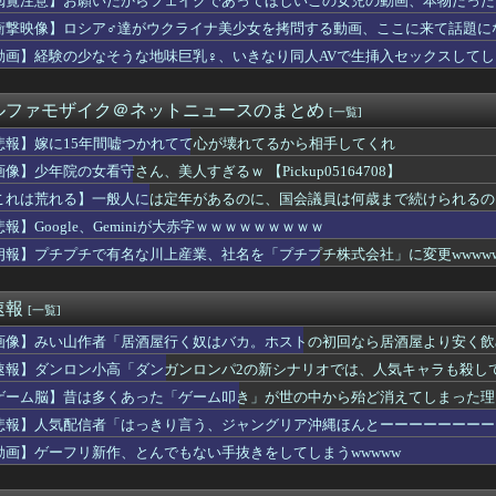
閲覧注意】お願いだからフェイクであってほしいこの女児の動画、本物だった
アキラ：思い出の品を綺麗にしていく。
衝撃映像】ロシア♂達がウクライナ美少女を拷問する動画、ここに来て話題に
tuber
た左派の社会学者、イオン爆発事故の例のテナントに理解を示して…...
動画】経験の少なそうな地味巨乳♀、いきなり同人AVで生挿入セックスしてし
店で店内で買った水を使って薬を飲んだら怒られた。「持ち込み禁止...
だらしない体型の女子が好きなやついる？
ルファモザイク＠ネットニュースのまとめ
[一覧]
ンツギリギリ見えない写真載せるわ⇒ｗｗｗｗｗｗｗｗ
いわけないだろwwwwww
悲報】嫁に15年間嘘つかれてて心が壊れてるから相手してくれ
ースより面白い漫画、ガチでこの世に存在しないかもしれないｗｗｗ
像】少年院の女看守さん、美人すぎるｗ 【Pickup05164708】
義】中露軍艦4隻が“日本一周” 防衛省が全航路を公開
バーのはちみつパン一部店舗だけなのか…絶望した
これは荒れる】一般人には定年があるのに、国会議員は何歳まで続けられるの
5年間嘘つかれてて心が壊れてるから相手してくれ
報】Google、Geminiが大赤字ｗｗｗｗｗｗｗｗｗ
ットにいる武豊騎手とルメール騎手 紹介文おかしくね？
朗報】プチプチで有名な川上産業、社名を「プチプチ株式会社」に変更wwww
UTILITY SELECTION収録『聖なる心のバリア ...
ケて、破壊力ありすぎてクッソワロタｗｗｗｗｗｗｗｗｗ
Aクラスまで3ゲーム差wwwwwwwww
速報
[一覧]
ちゃん・のあ先輩・もちづきさん「結婚してください！」←どうする？
苦言「みいちゃん呼びが揶揄する言葉として使われ、当事者から具体...
画像】みい山作者「居酒屋行く奴はバカ。ホストの初回なら居酒屋より安く飲
状】アプリ版で配信開始 伝説のクソゲーだよ。
速報】ダンロン小高「ダンガンロンパ2の新シナリオでは、人気キャラも殺し
るけど、代理出産ありだと思う。そういう仕事あるならやってみたい
爆発事故 LPガス供給会社「当局の調査に全面的に協力」 経産省...
ゲーム脳】昔は多くあった「ゲーム叩き」が世の中から殆ど消えてしまった理由ww
の男の人いるでしょ？
悲報】人気配信者「はっきり言う、ジャングリア沖縄ほんとーーーーーーーー
ポーランドの歴史の概要【ポーランドボール】
動画】ゲーフリ新作、とんでもない手抜きをしてしまうwwwww
すみれちゃんのお尻を意味もなく叩いてそうなキャラ【Liella...
りのプロアイドル田村真佑ちゃん！！！【乃木坂46】
ラックはサービスエリア利用有料化すればサボらず走るし流問題解決...