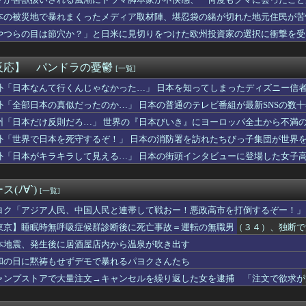
 3勝1敗 4QS K/BB10.00
り……
本の飲食店で、韓国人店員が韓国人団体客と口論になった理由がこち...
本の被災地で暴れまくったメディア取材陣、堪忍袋の緒が切れた地元住民が苦
の「謎の神社」wwwwwww
やつらの目は節穴か？」と日米に見切りをつけた欧州投資家の選択に衝撃を受
知の下地、彼が持ってますよ👍🏻
りに選んだのは……
、無給油で1980km走行しギネス記録を達成、無駄な発電や送...
W杯GL敗退、プレミア日本10人韓国0人で錯乱！久保建英を酷評...
反応】 パンドラの憂鬱
[一覧]
ロもただの美少女動物園じゃ原神超えなんて無理そうだな🤪
開幕戦、最多観客数更新の可能性「やばい！」 チケット6万超えが...
外「日本なんて行くんじゃなかった…」 日本を知ってしまったディズニー信
に熊本地震が発生した瞬間の防犯カメラが公開される
外「全部日本の真似だったのか…」 日本の普通のテレビ番組が最新SNSの数
ゲーム、エッチすぎて始まる♥
州「日本だけ反則だろ…」 世界の『日本びいき』にヨーロッパ全土から不満
ズ】ワイルズ買っといてまだ自分を健常者だと思ってるのヤバすぎだ...
イ、人妻の中に出したらｗｗｗｗｗｗｗｗｗwwww
外「世界で日本を死守するぞ！」 日本の消防署を訪れたちびっ子集団が世界
験チー牛」には解けない問題がこれｗｗｗｗ
外「日本がキラキラして見える…」 日本の街頭インタビューに登場した女子
始まる‘エクストラモード’
ンコ「eアクセル・ワールド」の初打ち感想 出玉報告【5ch口コ...
野球部の若鷹軍団のダンスかわええ！！！【乃木坂46】
(ﾉ∀`)
[一覧]
プお○ぱいを下から眺めるとｗｗｗ
安健洋がクリスタル・パレス加入へ「アーセナルサポの好きなクラブ...
ヨク「アジア人民、中国人民と連帯して戦おー！悪政高市を打倒するぞー！」
熊本地震が直撃した結果ｗｗｗｗｗ(※動画あり)
東京】睡眠時無呼吸症候群診断後に死亡事故＝運転の無職男（３４）、独断で
督、ビド2軍再調整を明言「カウントをつくれない、ストライクを投...
本地震、発生後に居酒屋店内から温泉が吹き出す
トロというほど昔か…？
乳のJSが発見される
和の日に黙祷もせずデモで暴れるパヨクさんたち
の美人、垢抜け具合のビフォーアフター凄いな
ャンプストアで大量注文→キャンセルを繰り返した女を逮捕 「注文で欲求が
は若年男性の自信喪失の原因 6割超が｢人生の敗者｣自認
小高「ダンガンロンパ2の新シナリオでは、人気キャラも殺していき...