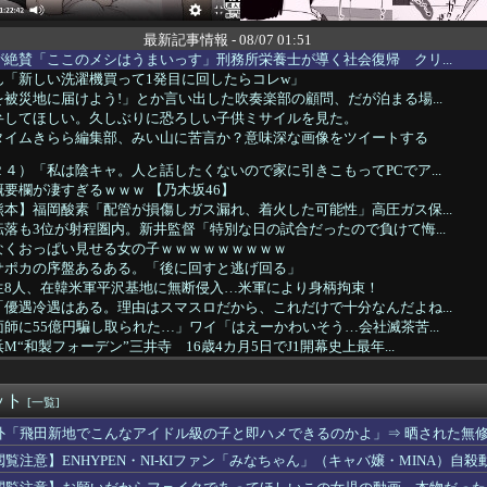
最新記事情報 - 08/07 01:51
絶賛「ここのメシはうまいっす」刑務所栄養士が導く社会復帰 クリ...
ん「新しい洗濯機買って1発目に回したらコレw」
被災地に届けよう!」とか言い出した吹奏楽部の顧問、だが泊まる場...
弁してほしい。久しぶりに恐ろしい子供ミサイルを見た。
タイムきらら編集部、みい山に苦言か？意味深な画像をツイートする
４）「私は陰キャ。人と話したくないので家に引きこもってPCでア...
要欄が凄すぎるｗｗｗ 【乃木坂46】
本】福岡酸素「配管が損傷しガス漏れ、着火した可能性」高圧ガス保...
落も3位が射程圏内。新井監督「特別な日の試合だったので負けて悔...
なくおっぱい見せる女の子ｗｗｗｗｗｗｗｗｗ
サポカの序盤あるある。「後に回すと逃げ回る」
生8人、在韓米軍平沢基地に無断侵入…米軍により身柄拘束！
優遇冷遇はある。理由はスマスロだから、これだけで十分なんだよね...
師に55億円騙し取られた…」ワイ「はえーかわいそう…会社滅茶苦...
“和製フォーデン”三井寺 16歳4カ月5日でJ1開幕史上最年...
実家は？うちに来る？」私「全部気遣ってくれてるのは分かるけど…...
か？」私「この待遇でどうやって結婚するんです？」→飲み会で本音...
ット
らDQNに絡まれてカツアゲされた。でも父のまさかの行動で立場が...
[一覧]
いするはずなのに、初めてデリ呼んで嬢を嗅いだらwww
外「飛田新地でこんなアイドル級の子と即ハメできるのかよ」⇒ 晒された無
いる爺さん、隙あらば他人のカゴに商品を入れようとする
閲覧注意】ENHYPEN・NI-KIファン「みなちゃん」（キャバ嬢・MINA）自殺
ラにバッチリ映った55歳露出魔「身に覚えがありません」と容疑を...
JKさん、限界突破ｗｗｗwｗｗｗｗｗｗｗｗ❤