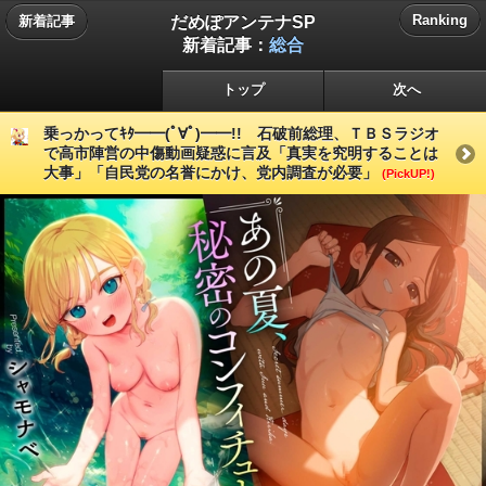
だめぽアンテナSP
Ranking
新着記事
新着記事：
総合
トップ
次へ
乗っかってｷﾀ━━(ﾟ∀ﾟ)━━!! 石破前総理、ＴＢＳラジオ
で高市陣営の中傷動画疑惑に言及「真実を究明することは
大事」「自民党の名誉にかけ、党内調査が必要」
(PickUP!)