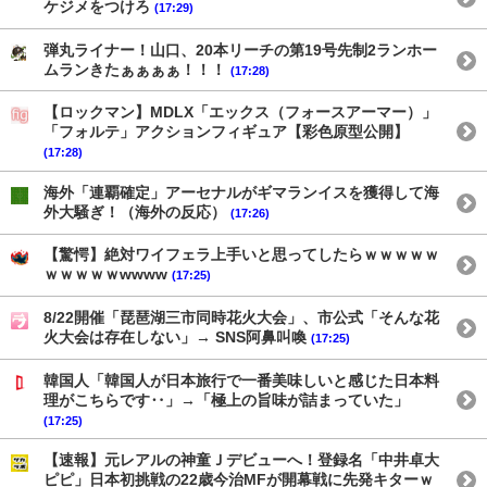
ケジメをつけろ
(17:29)
弾丸ライナー！山口、20本リーチの第19号先制2ランホー
ムランきたぁぁぁぁ！！！
(17:28)
【ロックマン】MDLX「エックス（フォースアーマー）」
「フォルテ」アクションフィギュア【彩色原型公開】
(17:28)
海外「連覇確定」アーセナルがギマランイスを獲得して海
外大騒ぎ！（海外の反応）
(17:26)
【驚愕】絶対ワイフェラ上手いと思ってしたらｗｗｗｗｗ
ｗｗｗｗｗwwww
(17:25)
8/22開催「琵琶湖三市同時花火大会」、市公式「そんな花
火大会は存在しない」→ SNS阿鼻叫喚
(17:25)
韓国人「韓国人が日本旅行で一番美味しいと感じた日本料
理がこちらです‥」→「極上の旨味が詰まっていた」
(17:25)
【速報】元レアルの神童Ｊデビューへ！登録名「中井卓大
ピピ」日本初挑戦の22歳今治MFが開幕戦に先発キターｗ