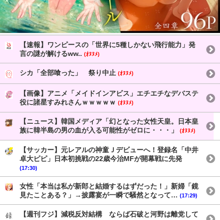
【速報】ワンピースの「世界に5種しかない飛行能力」発
言の謎が解けるww..
(ｵﾇﾇﾒ)
シカ「全部喰った」 祭り中止
(ｵﾇﾇﾒ)
【画像】アニメ「メイドインアビス」エチエチなデバステ
役に諸星すみれさんｗｗｗｗｗ
(ｵﾇﾇﾒ)
【ニュース】韓国メディア「幻となった女性天皇。日本皇
族に韓半島の男の血が入る可能性がゼロに・・・」
(ｵﾇﾇﾒ)
【サッカー】元レアルの神童Ｊデビューへ！登録名「中井
卓大ピピ」日本初挑戦の22歳今治MFが開幕戦に先発
(17:30)
女性「本当は私が新郎と結婚するはずだった！」新婦「鏡
見たことある？」→披露宴が一瞬で騒然となって…
(17:29)
【週刊フジ】減税反対結構 ならば石破と河野は離党して