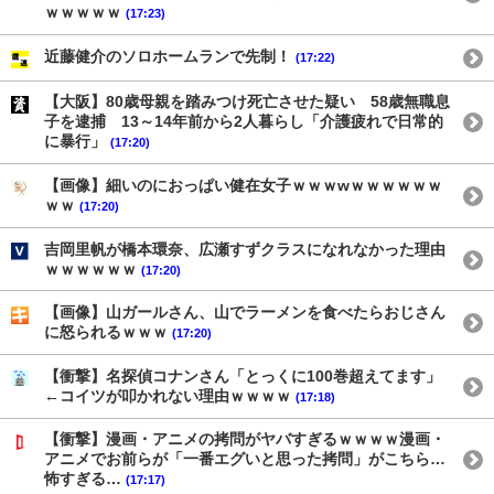
ｗｗｗｗｗ
(17:23)
近藤健介のソロホームランで先制！
(17:22)
【大阪】80歳母親を踏みつけ死亡させた疑い 58歳無職息
子を逮捕 13～14年前から2人暮らし「介護疲れで日常的
に暴行」
(17:20)
【画像】細いのにおっぱい健在女子ｗｗｗwｗｗｗｗｗｗ
ｗｗ
(17:20)
吉岡里帆が橋本環奈、広瀬すずクラスになれなかった理由
ｗｗｗｗｗｗ
(17:20)
【画像】山ガールさん、山でラーメンを食べたらおじさん
に怒られるｗｗｗ
(17:20)
【衝撃】名探偵コナンさん「とっくに100巻超えてます」
←コイツが叩かれない理由ｗｗｗｗ
(17:18)
【衝撃】漫画・アニメの拷問がヤバすぎるｗｗｗｗ漫画・
アニメでお前らが「一番エグいと思った拷問」がこちら…
怖すぎる…
(17:17)