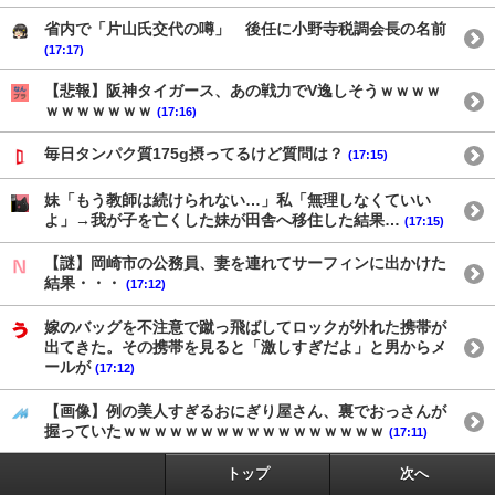
省内で「片山氏交代の噂」 後任に小野寺税調会長の名前
(17:17)
【悲報】阪神タイガース、あの戦力でV逸しそうｗｗｗｗ
ｗｗｗｗｗｗｗ
(17:16)
毎日タンパク質175g摂ってるけど質問は？
(17:15)
妹「もう教師は続けられない…」私「無理しなくていい
よ」→我が子を亡くした妹が田舎へ移住した結果…
(17:15)
【謎】岡崎市の公務員、妻を連れてサーフィンに出かけた
結果・・・
(17:12)
嫁のバッグを不注意で蹴っ飛ばしてロックが外れた携帯が
出てきた。その携帯を見ると「激しすぎだよ」と男からメ
ールが
(17:12)
【画像】例の美人すぎるおにぎり屋さん、裏でおっさんが
握っていたｗｗｗｗｗｗｗｗｗｗｗｗｗｗｗｗｗ
(17:11)
トップ
次へ