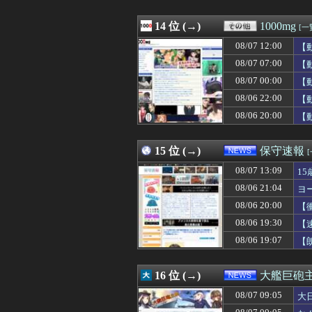
08/07 12:30
【崩壊スターレイ
08/07 12:30
【速報】れいわ
08/07 12:30
14 位 (→)
「カバの肉を“湖
1000mg
[一
08/07 12:30
渡辺明九段、王座
08/07 12:00
【
08/07 12:29
上國料萌衣ちゃ
08/07 12:29
08/07 07:00
「あのヤフコメ民
【
08/07 12:29
義母「もっと気楽
08/07 00:00
【
08/07 12:29
【悲報】ヤニねこ
08/06 22:00
【
08/07 12:29
【消費減税】日
08/07 12:28
共産党信者「募金
08/06 20:00
【
08/07 12:27
【モンハンワイ
08/07 12:27
実父の葬儀とコト
15 位 (→)
保守速報
08/07 13:09
1
08/06 21:04
ヨ
08/06 20:00
【
08/06 19:30
【
08/06 19:07
【
16 位 (→)
大艦巨砲
08/07 09:05
大