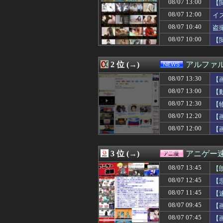
08/07 13:00
【
08/07 13:30
【悲報】高野連「
08/07 13:30
【画像】「まん
08/07 12:00
イ
08/07 13:30
【画像】日本を代
08/07 10:40
盗
08/07 13:29
トメ「この子は義
08/07 10:00
08/07 13:29
【甲子園】青森山
【
08/07 13:29
共産党「これは酷
08/07 13:27
ニコニコ出身者が
2 位 (→)
アルファ
08/07 13:25
【悲報】ちんぽに
08/07 13:22
海外「新キャラ
08/07 13:30
【
08/07 13:20
【緊急】明日「銀だ
08/07 13:00
【
08/07 13:20
【悲報】村上宗隆さ
08/07 13:20
韓国の人気コーヒ
08/07 12:30
【
08/07 13:19
失敗顔の乃木坂ち
08/07 12:20
【
08/07 13:19
外人、スクエニ
08/07 12:00
【
08/07 13:16
【朗報】ワンピー
08/07 13:16
パワプロクンポケ
08/07 13:15
私は22歳の時に
3 位 (→)
アニゲー
08/07 13:15
同僚の美人に土下
08/07 13:14
【画像】最近のJ
08/07 13:45
【
08/07 13:14
メッシが守備を
08/07 12:45
【
08/07 13:12
【悲報】秋田さん、な
08/07 13:12
08/07 11:45
実質消費支出は7
【
08/07 13:12
嫁の浮気を確信し
08/07 09:45
【画
08/07 13:10
中国、止められな
08/07 07:45
【
08/07 13:09
三児のパパ『父