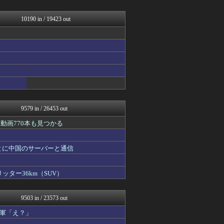
原神速報 | GENSHI...
【2ch】ニュー速クオリテ...
みんな知ってた？【海外の反...
10190 in / 19423 out
2ch名人
℃-ute派なんday
U-1 NEWS.
修羅場ハザード -復讐・D...
漫画まとめ速報
日本第一！ニュース録
まとめたニュース
モンハンまとめ速報【モンハ...
衝撃体験！アンビリバボー｜...
9579 in / 26453 out
動画770本も見つかる
とに中国のサーバーと通信
ッター36km（SUV）
9503 in / 23573 out
軍「え？」