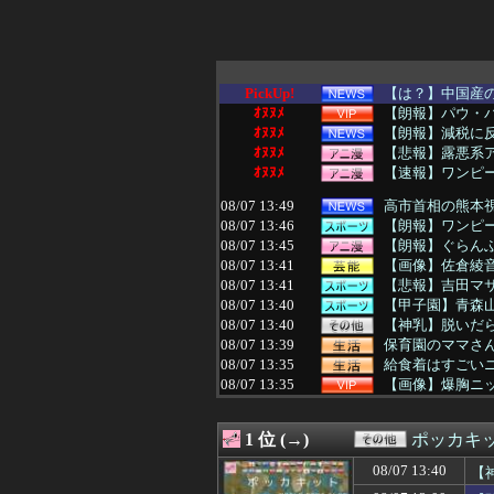
PickUp!
【は？】中国産の
ｵﾇﾇﾒ
【朗報】パウ・
ｵﾇﾇﾒ
【朗報】減税に
ｵﾇﾇﾒ
【悲報】露悪系
ｵﾇﾇﾒ
【速報】ワンピー
08/07 13:49
高市首相の熊本視
08/07 13:46
【朗報】ワンピー
08/07 13:45
【朗報】ぐらんぶ
08/07 13:41
【画像】佐倉綾音
08/07 13:41
【悲報】吉田マサop
08/07 13:40
【甲子園】青森山
08/07 13:40
【神乳】脱いだら
08/07 13:39
保育園のママさん
08/07 13:35
給食着はすごいニ
08/07 13:35
【画像】爆胸ニ
08/07 13:34
【プロレス】長州
08/07 13:31
【悲報】東京都民
1 位 (→)
ポッカキ
08/07 13:31
冷蔵庫へ入れた
08/07 13:31
【画像】女性声
08/07 13:40
【
08/07 13:31
【ウマ娘】普通