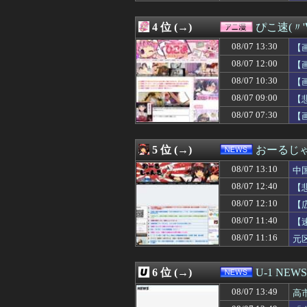
た
08/07 13:09
【画像あり】ギャ
08/07 13:09
15歳少女に薬と
4 位 (→)
ぴこ速(〃'
08/07 13:09
【ソロライブ】
08/07 13:08
【動画】サヨク「
08/07 13:30
【
08/07 13:07
新庄監督の“再就
08/07 12:00
【
08/07 13:06
伯母の葬儀中、祖
08/07 10:30
08/07 13:05
【画像】ABCテ
【
08/07 13:05
【悲報】有名漫
08/07 09:00
【
08/07 13:05
【悲報】女性イ
08/07 07:30
【
08/07 13:05
高野連「暑熱対策
08/07 13:03
【画像】令和のJ
08/07 13:02
【朗報】AKB48新
5 位 (→)
おーるじ
08/07 13:01
日本共産党の街宣
08/07 13:01
【頭皮】ベッカ
08/07 13:10
中
08/07 13:01
【イオンモール
08/07 12:40
【
08/07 13:01
居酒屋「6人で長
08/07 12:10
08/07 13:00
【にじさんじ】
【
08/07 13:00
全国展開の安価な
賠
08/07 11:40
【
08/07 13:00
【動画】容疑者
08/07 11:16
元
08/07 13:00
【新台】ニューギ
は
08/07 13:00
盆正月に夫の実家
08/07 13:00
サウナ美月の『
6 位 (→)
U-1 NEWS
08/07 13:00
アヒルの大人気
08/07 13:00
ガルシア、たった2
08/07 13:49
高
08/07 13:00
【消費減税閣議決