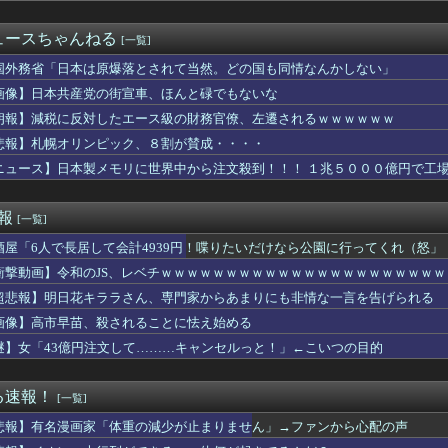
師に55億円騙し取られた…」 ワイ「はえーかわいそう…会社滅茶...
ン代表のククレジャさん…めちゃくちゃ格好良くなるｗｗｗｗｗｗ
ュースちゃんねる
[一覧]
サッカー協会も性接待やってるんじゃないですか？」
ようなことをしている自覚はあるんだな」と高市首相を嘲笑った左派...
国外務省「日本は原爆落とされて当然。どの国も同情なんかしない」
デー！別れ話はなしにして僕らの門出をお祝いしよう！』元彼からメ...
画像】日本共産党の街宣車、ほんと碌でもないな
で買い物に→車で連れていくのに徒歩で行って、嫁たちを荷物持ちに...
朗報】減税に反対したエース級の財務官僚、左遷されるｗｗｗｗｗｗ
てでうちの庭に入ってくる知らない男の人の事を職場で愚痴ったら「...
ゆるゆるなネコちゃん、見つかるｗｗｗｗｗｗ
悲報】札幌オリンピック、８割が賛成・・・・
首位阪神、2位巨人で終わったシーズンは無い
ニュース】日本製メモリに世界中から注文殺到！！！ １兆５０００億円で工
クスさん、なんか卑屈になる
幸（打力ある足速い肩強い）
払えば逮捕されない」 30代男性 1342万円騙し取られたあと...
速報
[一覧]
るわよ」ワイ「カニカマ入れないで💢」
酒屋「6人で長居して会計4939円！喋りたいだけなら公園に行ってくれ（怒」
動戦士ガンダムSEEDクライマックス」導入記念、このホール打ち...
求刑7年のジャンポケ斎藤は口封じに被害者殺した方が量刑軽かった...
衝撃動画】令和のJS、レベチｗｗｗｗｗｗｗｗｗｗｗｗｗｗｗｗｗｗｗｗｗ
どの席の乗客から搭乗させると最もスムーズに出発できるかのシミュ...
超悲報】明日花キララさん、専門家からあまりにも非情な一言を告げられる
私「室内犬を放し飼いにしてるよ？」友達「大丈夫！」→ しかし・...
うかさん、グラビア電撃復帰で水着撮影ｗｗｗｗｗｗ
画像】高市早苗、殺されることに怯え始める
軍艦艇4隻が日本列島を一周…防衛省が全航路を公開！
謎】女「43億円注文して………キャンセルっと！」←こいつの目的
スト「野球場の売り子は男がやれ！いつまで女性を奴隷扱いする気だ...
義兄。トメ「息子可哀想に。あのバカ嫁は…」と文句言うトメにウチ...
ュア】清純美少女るるかちゃん輝いてる…
る速報！
[一覧]
ーで反抗期が酷くなってきた息子に「お前が馬鹿なせいで俺も馬鹿な...
悲報】有名漫画家「体重の減少が止まりません」→ファンから心配の声
親戚接待をする医者の義兄夫婦。今回ウトメ＆親戚十数人＆私達を旅...
韓国サッカー協会さん、国際審判員らに『性接待』をしていたことが...