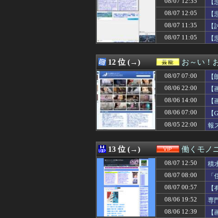
08/07 12:35
【
08/07 12:39
妻はわかりやすい
08/07 12:05
【
08/07 12:38
【画像】STU4
08/07 11:35
08/07 12:35
【悲報】イオン
【
08/07 12:35
【FGO】バッ
08/07 11:05
【
08/07 12:35
韓国人「北米市場
08/07 12:35
無能なワイでも
08/07 12:35
【画像あり】大食
12 位 (→)
お～い！
08/07 12:35
インフルエンサ
08/07 07:00
【
08/07 12:34
【画像】モーグル
08/07 12:33
FC2ハメ撮り女
08/06 22:00
【
08/07 12:33
【ｼｺ画像】ドス
08/06 14:00
【
08/07 12:32
【カーレンジャー
08/06 07:00
08/07 12:32
【悲報】新たに小
【
08/07 12:31
【悲報】大谷翔
08/05 22:00
報
08/07 12:31
韓国人「日本の
08/07 12:30
吉田クリ、ガチ
08/07 12:30
【FEH】タイト
13 位 (→)
働くモノニ
08/07 12:30
【ホロライブ】ホ
08/07 12:50
積
08/07 12:30
【日本ハム2軍vs
08/07 12:30
【競馬】ルメー
08/07 08:00
「
08/07 12:30
【遊戯王情報】「Yu-Gi
08/07 00:57
【
08/07 12:30
【動画】大阪府警
08/06 19:52
専
08/07 12:30
【物議】玉川徹氏
08/07 12:30
お茶入れたりコ
08/06 12:39
【