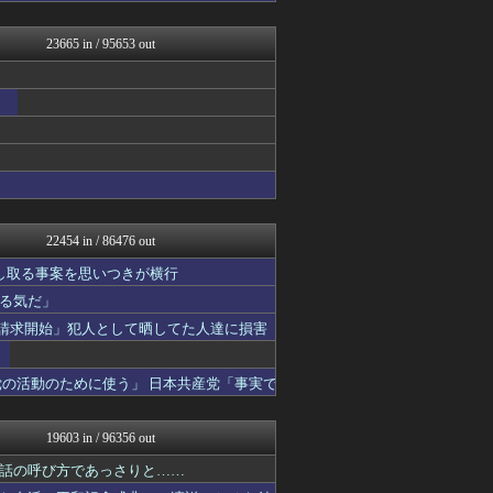
なんJミュージアム
保守速報
23665 in / 95653 out
トレンドの通り道
モナニュース
なんじぇいスタジアム＠なん...
修羅場ライフ速報
女子アナお宝画像速報－5c...
わんこーる速報！
不思議.net - 5ch...
ツバメ速報＠ヤクルトスワロ...
いたしん！
AKB48タイムズ（AKB...
22454 in / 86476 out
痛いニュース(ﾉ∀`)
なんJ PRIDE
し取る事案を思いつきが横行
資格ちゃんねる
る気だ」
VIPPER速報
示請求開始」犯人として晒してた人達に損害
Vtuberまとめるよ～ん
かぞくちゃんねる
アルファルファモザイク＠ネ...
の活動のために使う」 日本共産党「事実で
パチンコ・パチスロ.com
すまいる(^-^)ぶろぐ
乃木通 乃木坂46櫻坂46...
19603 in / 96356 out
ゲーム実況者速報＠YouT...
阪神タイガースちゃんねる
話の呼び方であっさりと……
常識的に考えた