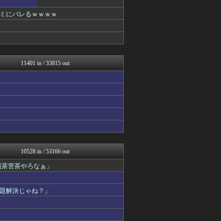
鬼女はみた -修羅場・恋愛...
ミにバレるｗｗｗｗ
アナ速‐女子アナ画像速報
わんこーる速報！
FGOまとめ速報
世界の憂鬱 海外・韓国の反...
なんじぇいスタジアム＠なん...
不思議.net - 5ch...
11401 in / 33815 out
ニュース30over
筋肉速報
いたしん！
えっ!?またここのサイト?
ヒーローNEWS
mutyunのゲーム+αブ...
なんJ PRIDE
コリアル
乃木通 乃木坂46櫻坂46...
ルフレch. - ファイア...
10528 in / 53166 out
Vtuberまとめるよ～ん
滅茶苦茶やろなぁ」
ファイターズ王国＠日ハムま...
ウマ娘うまぴょい速報
スターライト速報 -遊戯王...
題解決じゃね？」
痛いニュース(ﾉ∀`)
アルファルファモザイク＠ネ...
育児板拾い読み