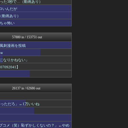
った3秒で…（動画あり）
日刊やきう速報
ぴこ速(〃'∇'〃)？
ロいんだが
アルファルファモザイク＠ネ...
（動画あり）
修羅場ハザード -復讐・D...
ちゃ怖い
なんじぇいスタジアム＠なん...
日本第一！ニュース録
ぶる速-VIP
57880 in / 153751 out
バズッター速報
アニメリアクト
風刺漫画を投稿
キニ速
ｗ
なんじぇいスタジアム＠なん...
キムチ速報
界になりかねない」
坂道情報通～乃木坂46まと...
092041】
まとめたニュース
なんJ PRIDE
ゴールデンタイムズ
鬼女の宅配便 - 修羅場・...
26137 in / 62686 out
まとめCUP
アナ速‐女子アナ画像速報
わーすぽ 海外の反応
っただろ」←1万いいね
NEWSまとめもりー｜2c...
かせまと！
浮気ちゃんねる
おーるじゃんる
ラブコメ（笑）恥ずかしくないの？」←やめ
ぶる速-VIP