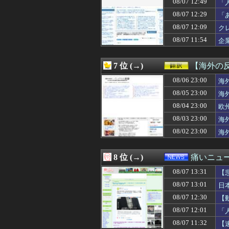
08/07 12:49
「
08/07 13:00
【脱衣麻雀】『スーパ
け
08/07 12:29
「
08/07 13:00
【文科省】女性研
08/07 13:00
【韓国】韓国の
08/07 12:09
ク
08/07 13:00
【朗報】プチプ
08/07 11:54
企
08/07 13:00
【ラブライブ！】
08/07 13:00
妻を亡くし、男手
08/07 13:00
【朗報】韓国人
7 位 (→)
【海外の
08/07 13:00
【閲覧注意】メキ
08/07 13:00
08/06 23:00
【悲報】吉岡里帆
海
08/07 13:00
【動画】ガチ勢
08/05 23:00
海
08/07 12:58
【画像】清宮レイ
08/04 23:00
欧
08/07 12:58
【高校野球】「暴
08/07 12:57
【きめぇ】夫売喧
08/03 23:00
海
08/07 12:57
やった事を私に逐
08/02 23:00
海
08/07 12:57
ゼミの新年会で彼
08/07 12:57
出会い系サイトで
08/07 12:56
りんかさんが魅せる
8 位 (→)
痛いニュース
08/07 12:56
BEAMS初のRo
08/07 13:31
08/07 12:56
「夏こそウール」
【
08/07 12:56
MERCURYD
08/07 13:01
日
08/07 12:55
賃上げ原資を確保で
08/07 12:30
【
08/07 12:52
【ROBOT魂】
08/07 12:52
【画像】JKダン
08/07 12:01
「
08/07 12:52
（ ´_ゝ`）中
08/07 11:32
【
08/07 12:52
日本が学校外の