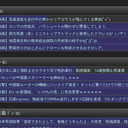
ル】この売り上げ前年比「3割減」は何が原因なの？なにかしたかい...
新選組、新たな党名は「いのちの党」 略称は「いのち」
のベーコン”と呼んで後押しした」1910年のアメリカ議会に本当...
覧]
戦挑決19手詰に「難易度が最上級」
動画】高速道路を走行中の車からリアガラスが飛んでくる事故(ﾟoﾟ)
ん、留学中にマックのバイトに応募するも書類選考で落とされてしまう
すらドン引きしてて草」と某事件の衝撃的な公判が話題に、なんか変...
動画】ロシアの空挺兵、パラシュートが開かずに墜落してしまう。
にしていいのよ」俺「ありがとうございます…」→アットホームすぎ...
動画】両方馬鹿（笑）ミニストップでトラックと衝突したドラレコが（ノ∇`）
、BPOで問題視される
動画】地震発生時の熊本総合病院の手術室の様子が(((ﾟДﾟ)))
本の社会保障、岐路に 財源5兆円見通し立たず
で共産党を叩くのは、頑張る人を邪魔したいという日本人らしい薄暗...
動画】野菜売りのおじさんにドローンを特攻させるおそロシア。
ルズ】モンハンをやらない夏なんて何年ぶりだろうか👀
メの結婚式が同じ日になってしまった→トメ「うちの人間なのに実家...
[一覧]
5歳少女に薬と酒飲ませカラオケ店で性的暴行、動画撮影 54歳無職を再逮捕 
ーロッパが中国製メガソーラーを締め出しｗｗｗ
衝撃】中国製ルーター20機種にバックドア発見！ ネットに繋ぐだけで35秒ご
速報】れいわ新選組、「いのちの党」に党名変更ｗｗｗｗｗｗ
朗報】日産e-power、無給油で1980km走行しギネス記録を達成 55Lタンクでリ
主義！
[一覧]
日本帝国陸軍「侵攻できたとして、食糧どうすんだよ」大本営「現地調達」陸