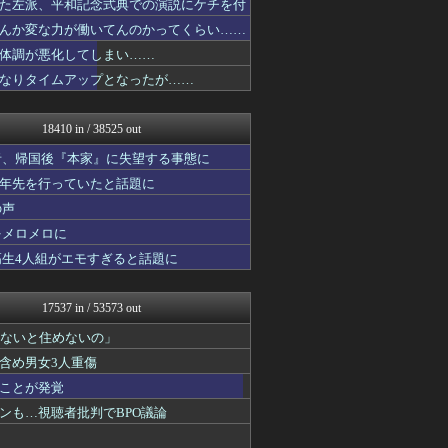
た左派、平和記念式典での演説にケチを付
ゆるゲーマー遅報
んか変な力が働いてんのかってくらい……
みそパンNEWS
ポーランドボール 翻訳
体調が悪化してしまい……
投資ちゃんねる
なりタイムアップとなったが……
コンテンツ・声優 | ラブ...
渡る世間はキチばかり - ...
ニチカン！
18410 in / 38525 out
ポッカキット
ラビット速報
者、帰国後『本家』に失望する事態に
カンダタ速報
十年先を行っていたと話題に
乃木坂46まとめ 乃木りん...
の声
なんじぇいスタジアム＠なん...
衝撃体験！アンビリバボー｜...
をメロメロに
婚外ちゃんねる
高生4人組がエモすぎると話題に
素敵な鬼女様
鬼女まとめ速報 -修羅場・...
ファ板速報
17537 in / 53573 out
ファ板速報
ファ板速報
わないと住めないの」
ファ板速報
含め男女3人重傷
国難にあってもの申す！！
ことが発覚
ガンプラ ログ
アナ速‐女子アナ画像速報
ンも…視聴者批判でBPO議論
もえるあじあ(･∀･)
海外さんいらっしゃい 海外...