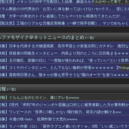
閲覧注意】メキシコの街中で生配信した結果…麻薬カルテルがやって来て、た
暑熱対策で第2試合は13:30プレイボールや！」
がタイムきらら」ヱロ漫画みたいになるｗｗｗｗｗ
スラム教徒の10代男女の「お互いに体を触ってはいけないセ○クス」、逆にエ
表する大物漫画家、高市早苗と小泉進次郎にガチギレ 痛烈な風刺漫...
撮魔「大学一の美女のトイレ盗撮してたらマ○コから精液出てきたんだが…」
実家の顔じゃない！嫁が義妹旦那とフリンしたのよ！」私「DNA鑑...
田が暑さ対策でユニ一新 ボタン廃止でTシャツ素材wwwwwww...
閲覧注意】工場のリアルな労働災害映像（一瞬で両手切断）、マジでめちゃく
い…京都市でマイナンバーカードを持たない29万人がポイント給付...
豪華すぎると話題に なんでyoutubeに負けたのか・・・
ルファモザイク＠ネットニュースのまとめ
[一覧]
下味つけてピンサロいったらｗｗｗｗｗｗｗｗｗwwww
もヤバいｗ」ヤニねこ第6話の海外反応
画像】日本を代表する大物漫画家、高市早苗と小泉進次郎にガチギレ 痛烈な
こ」がガチに過去最大レベルに混みそうwwwwwwwwwwww...
動画】容疑者の同級生インタビュー、内容より別のところに注目集まるｗｗｗ
ん、本日5タコ3三振で8月OPS.372www
ーチェーン「ペクスダバン」が日本初上陸！東京・新橋に1号店オー...
物議】玉川徹氏、原爆の日に「一度核が使われれば、“使っていい”という世
ゃんが可愛すぎる！！！【乃木坂46】
画像】コミケのインタビュー、とんでもない逸材が登場ｗｗｗｗｗｗ 【Pickup07
の真実に気付く
画像】貴島明日香さん、陰キャが最も苦手そうな“陽のオーラ”を放つｗｗｗｗ
スでいきなり登場した「ゴムゴムの魔神」最有力考察が提示される！...
ット×#スポニチ コラボグッズ発売決定！
でき婚した。従姉妹は『デキ婚＝貧乏底辺』と認識があるみたいで、...
速報
[一覧]
座して必死に頼んだらこうなるwww
Kダンス部、胸の迫力がすごい💃
朗報】ぐらんぶるのヒロイン、遂にデレるwwww
するだけで海外で話題に（海外の反応）
悲報】Z世代「求刑7年のジャンポケ斎藤は口封じに被害者殺した方が量刑軽か
ぜかUAEから目をつけられ2,000,000,000,00...
カ月連続のマイナス、前年同月比3.3%減－6月
速報】ワンピースの「世界に5種しかない飛行能力」発言の謎が解けるww..
たが敢えて「1ヶ月間」嫁を泳がせた。すると嫁の不倫がトンデモな...
像】今週の咲-Saki-、役満炸裂で大荒れwwww.
いEV製造 売れず在庫山積み「売れたこと」にして補助金を騙し取...
画像】ラノベ作家（52）「新作ラブコメ書いたぞ！ｗ」X民「いい歳こいて
さんな、動画編集で食っていこうと思うんだ』→結果