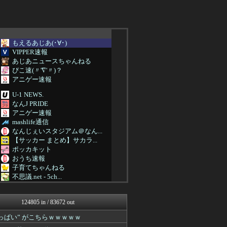
もえるあじあ(･∀･)
VIPPER速報
あじあニュースちゃんねる
ぴこ速(〃'∇'〃)？
アニゲー速報
U-1 NEWS.
なんJ PRIDE
アニゲー速報
mashlife通信
なんじぇいスタジアム＠なん...
【サッカー まとめ】サカラ...
ポッカキット
おうち速報
子育てちゃんねる
不思議.net - 5ch...
筋肉速報
痛いニュース(ﾉ∀`)
124805 in / 83672 out
気団談
なんJ PRIDE
ぱい” がこちらｗｗｗｗｗ
ウマ娘まとめ速報うまろぐ