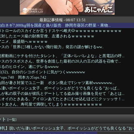
最新記事情報 - 08/07 13:51
白ネギ7,000kg弱を国産と偽り販売 静岡市葵区の野菜・果物...
パトロールのスカイとか言うドスケベ雌犬🐶ｗｗｗｗｗｗｗｗｗｗｗｗ
反対したエース級の財務官僚、左遷されるｗｗｗｗｗｗ
アニメ、最盛期へｗｗｗｗｗ
スの「世界に5種しかない飛行能力」発言の謎が解けるww..
察動画にケチを付けたタレント、「正体バレバレよな」と黒電話の呼...
スのラスボスさん、世界を創造した最初の20人の王の武器を召喚で...
るのヒロイン、遂にデレるwwww
(32)、自分のシコポイントに気がつくwwwwwww
s.740 岡本カズops.742
田が暑さ対策でユニ一新 ボタン廃止でTシャツ素材wwwwwww...
凄いボーイッシュ女子、ボーイッシュがどうでも良くなる ”おっぱ...
が私の双子の妹が彼氏とデートしてる盗み撮り画像を見せて「あとは...
オイのときある。アイロンあてたときにむせ込むほどにクッッッサ！...
ット女さん、寿司屋で満喫してしまうｗｗｗｗｗｗｗｗｗｗ
小力 西口DXプロレス8月大会でリング復帰 対戦相手はクロちゃ...
「助けて。通勤時間減らしたいのに都心の近くが最低10万払わない...
ット
富山土産の鱒寿司『飯が硬くなって美味しく無くなる』って怒られた
[一覧]
優さん、舞台で共演したイケメンたちと写真を撮りまくってしまう…
神乳】脱いだら凄いボーイッシュ女子、ボーイッシュがどうでも良くなる ”おっ
にしてたら真っ当に美人なライトハローさん。（結局飲んでしまう）