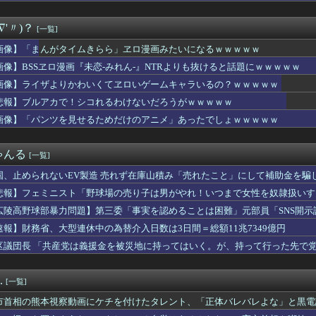
れｗと話題に
ル「男の人って、こういうの見ると興奮するんだよね笑❤」ﾊﾟｼｬ
酒飲ませカラオケ店で性的暴行、動画撮影 54歳無職を再逮捕 動...
∇'〃)？
[一覧]
甲斐田晴：初ワンマンライブ「足跡」が凄すぎる！千客万来の熱狂
中国人民と連帯して戦おー！」…ネット「正体隠さなくなったなぁ」...
画像】「まんがタイムきらら」ヱロ漫画みたいになるｗｗｗｗｗ
職先”に挙がるまさかの球団 采配に賛否もチームのテコ入れ役にう...
画像】BSSヱロ漫画『未恋-みれん-』NTRよりも抜けると話題にｗｗｗｗｗ
母を怖い形相で見下ろす伯母の姿が見えた。それを兄に話したら「ば...
レビの女子アナさん、在京局よりレベルが高くなってしまうｗｗｗｗ...
画像】ライザよりかわいくてヱロいゲームキャラいるの？ｗｗｗｗｗ
画家「体重の減少が止まりません」→ファンから心配の声
悲報】ブルアカで！シコれるわけないだろうがｗｗｗｗｗ
ンフルエンサー、ライブ配信中に自殺 ⇒！
画像】「パンツを見せるためだけのアニメ」あったでしょｗｗｗｗｗ
で第2試合は13:30プレイボールや！」
Kさん、あまりにも発育が良すぎるwwwwwwww
曲『好きish』MV 800万再生突破キタ━━(((ﾟ∀ﾟ...
ゃんる
[一覧]
車が電柱に衝突「居眠りをしてしまった」同乗していた県議を含め男...
ムおじさん、禿げるｗｗｗｗ
国、止められないEV製造 売れず在庫山積み「売れたこと」にして補助金を騙
熊本爆発事故】「本当のことを…」遺族語る
悲報】フェミニスト「野球場の売り子は男がやれ！いつまで女性を奴隷扱いす
居して会計4939円！喋りたいだけなら公園に行ってくれ（怒」
鏑木近日中に入院予定、その前準備に血を大量に取られる
広陵高野球部暴力問題】第三委「事実を認めることは困難」元部員「SNS開
外食チェーンには全く魅力を感じない。どこにでもあるような店選ぶ...
償請求訴訟を起こす方針
速報】財務省、大型連休中の為替介入日数は3日間＝総額11兆7349億円
の同級生インタビュー、内容より別のところに注目集まるｗｗｗｗ
区議団長 「共産党は義援金を被災地に持ってはいく。が、持って行った先で党
ン「e花の慶次～雲のかなたに」ティザームービー公開&反応まとめ...
ありません」
に長時間滞在しなきゃいけないのが苦痛。私「貴方は私の実家を早々...
このシーン』ガチでエグいって・・・
.
[一覧]
Vチューバーさん、新作ソシャゲのストーリーがめっちゃ面白い！
試合でOPSが.900を超えてしまうwwwwwwwwww
市首相の熊本視察動画にケチを付けたタレント、「正体バレバレよな」と黒電
定】「反対」の財務省敗北 首相の不信根強く 人事介入をちらつか...