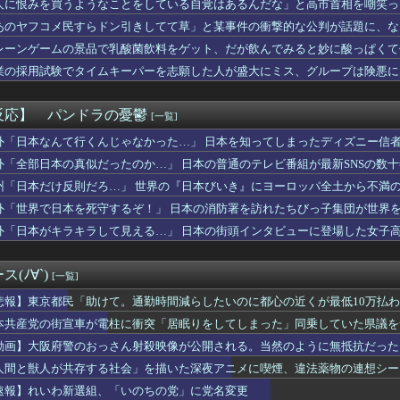
人に恨みを買うようなことをしている自覚はあるんだな」と高市首相を嘲笑っ
ーリアル麻雀 Venus Returns』8月27日に発売...
るも……
あのヤフコメ民すらドン引きしてて草」と某事件の衝撃的な公判が話題に、な
究者支援に補助、１大学に年間５０００万円…出産・子育と両立でき...
行きたい大学【ポーランドボール】
レーンゲームの景品で乳酸菌飲料をゲット、だが飲んでみると妙に酸っぱくて
チで有名な川上産業、社名を「プチプチ株式会社」に変更ｗｗｗｗｗ
業の採用試験でタイムキーパーを志願した人が盛大にミス、グループは険悪に
医者「ラブライブさんの容態は？」看護師「ひとまず落ち着いてます...
一つで3人の子供を育てていた俺。だが娘の担任が娘に『これからは...
「日本のサッカー選手、90年代の映画スターかよ」
反応】 パンドラの憂鬱
[一覧]
シコの街中で生配信した結果…麻薬カルテルがやって来て、たった3...
さん、アドリブで相手役俳優の手を取りお胸に押し当てる（※画像あ...
外「日本なんて行くんじゃなかった…」 日本を知ってしまったディズニー信
同士のボンバーマン、凄いｗｗｗｗｗｗｗｗｗｗｗｗ
外「全部日本の真似だったのか…」 日本の普通のテレビ番組が最新SNSの数
(23)さん、ありふれた普通の美少女になる
州「日本だけ反則だろ…」 世界の『日本びいき』にヨーロッパ全土から不満
力を防げなかったこと重く受け止める」広陵高校・中井哲之元監督 ...
嘩。すると…旦那「あーかあちゃん？しばらく実家に帰るから。は？...
外「世界で日本を死守するぞ！」 日本の消防署を訪れたちびっ子集団が世界
一報告して「お義姉さん凄いです」と言うまで解放してくれない義兄...
外「日本がキラキラして見える…」 日本の街頭インタビューに登場した女子
氏の話になった途端、美人な同級生から信じられない言葉を浴びせら...
知り合った女性に振られ、チャット仲間とも距離を置かれていた俺。...
「EVRIS（エヴリス）」の秋の魅力。8月7日（金）MOVI...
(ﾉ∀`)
[一覧]
bloxオリジナルゲーム『マネキンから服を集めろ！』がWAK...
の新常識を提案、創業100年超の第一メリヤスが近畿大学との共同...
悲報】東京都民「助けて。通勤時間減らしたいのに都心の近くが最低10万払
UOが『ハリー・ポッター』25周年記念コレクションの予約を開始
本共産党の街宣車が電柱に衝突「居眠りをしてしまった」同乗していた県議を
きない…2026年7月 「人手不足」倒産 過去最多の63件・...
動画】大阪府警のおっさん射殺映像が公開される。当然のように無抵抗だった
湿地帯戦用ザク16時から予約開始！お前らはこれも買うの？
ス部、なぜか部員の８割が巨乳🫪
人間と獣人が共存する社会」を描いた深夜アニメに喫煙、違法薬物の連想シー
国、広島原爆投下から８１年を迎えたことを受け「日本は原爆被害者...
速報】れいわ新選組、「いのちの党」に党名変更
危機管理を見直し！←「教師たちがいい加減だからね」（海外の反応）