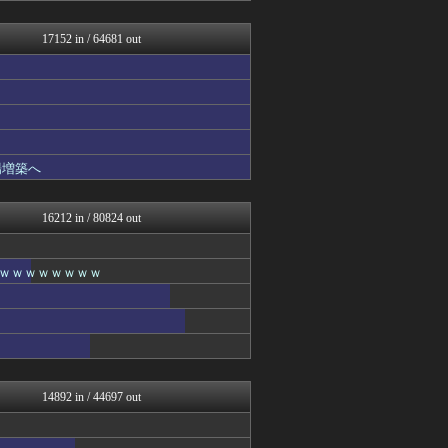
働くモノニュース : 人生...
【サッカー まとめ】サカラ...
17152 in / 64681 out
ハウメニージャパン！
U-1 NEWS.
衝撃体験！アンビリバボー｜...
婚外ちゃんねる
鬼女まとめ速報 -修羅場・...
スマブラ屋さん | スマブ...
なんじぇいスタジアム＠なん...
場増築へ
なんJ PRIDE
ってなんじぇですかー
かせまと！
16212 in / 80824 out
育児板拾い読み
パチンコ・パチスロ.com
アニゲー速報
ｗｗｗｗｗｗｗｗｗ
モナニュース
修羅ママ速報
キニ速
軍事・ミリタリー速報☆彡
おーるじゃんる
鬼女まとめ速報 -修羅場・...
プリキュアのまとめ
14892 in / 44697 out
衝撃体験！アンビリバボー｜...
婚外ちゃんねる
正義の見方