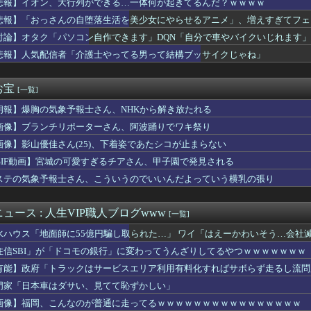
悲報】イオン、大行列ができる…一体何が起きてるんだ？ｗｗｗｗ
愛情表現を求めるタイプ。でも、それが苦手な俺との温度差が少しず...
悲報】「おっさんの自堕落生活を美少女にやらせるアニメ」、増えすぎてフェ
8の中村舞さん、下着姿で写真撮られてた
、大行列ができる…一体何が起きてるんだ？ｗｗｗｗ
討論】オタク「パソコン自作できます」DQN「自分で車やバイクいじれます」
ファーとしても十分使えるね。レオニダス強化みんなの反応まとめ
悲報】人気配信者「介護士やってる男って結構ブッサイクじゃね」
で売れまくりトヨタに続き日本のホンダやスズキも今年第2四半期に...
出来る楽な仕事を教えてくれや
いしまくったフードファイターの後遺症、ついに明かされ始める･･...
お宝
[一覧]
ー「20歳でアルファード一括で買えちゃう私って素敵」
朗報】爆胸の気象予報士さん、NHKから解き放たれる
女子日本代表・中尾春香、紐ビキニ姿を公開！ 現役アスリートの激...
「パンツ脱ぎ〜」ワイ「(頼む！陰毛生えててくれ！)」
画像】ブランチリポーターさん、阿波踊りでワキ祭り
ケベJKさん、何故か自らのパンツを見せつけてしまうｗｗｗｗｗｗ...
画像】影山優佳さん(25)、下着姿であたシコが止まらない
】SMP「VRVロボ」が本日13時より予約受付開始！！プレミア...
売りに届いたPS5の箱にに28年1月に物理ディスク終了しますと...
GIF動画】宮城の可愛すぎるチアさん、甲子園で発見される
平さん、村上のエラーをイジりまくるほどの人間性だった…
ステの気象予報士さん、こういうのでいいんだよっていう横乳の張り
美しい街並みを韓国化した結果をご覧ください・・・」
で全盛期
ル変わってるな 前はヒーローズで終わってたのにどうした
ュース : 人生VIP職人ブログwww
[一覧]
ロドリ、新イベント「シンクロする夏のスパークル」✨ さくらみこ...
水ハウス「地面師に55億円騙し取られた…」 ワイ「はえーかわいそう…会社
楽天 東地区13回戦】スタメン・打順速報｜試合実況｜8/7 ...
ル騎手が『自身のキャリアで騎乗した名馬5頭』を語る
住信SBI」が「ドコモの銀行」に変わってうんざりしてるやつｗｗｗｗｗｗｗ
-Oh! CHAMPIONSHIP SERIES J...
有能】政府「トラックはサービスエリア利用有料化すればサボらず走るし流問
のおっさん射殺映像が公開される。当然のように無抵抗だったことが...
門家「日本車はダサい、見てて恥ずかしい」
、原爆の日に「一度核が使われれば、“使っていい”という世界にな...
ピー取るだけの仕事したい窓際族とかも憧れる
画像】福岡、こんなのが普通に走ってるｗｗｗｗｗｗｗｗｗｗｗｗｗｗｗｗ