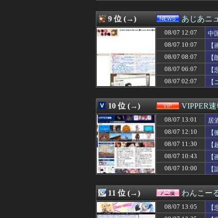
08/07 12:50
積水ハウス「地面
08/07 12:50
【動画】スペイ
9 位 (→)
あじあニ
08/07 12:50
韓国人「日本の
08/07 12:07
08/07 12:49
「人に恨みを買う
中
08/07 12:47
『ハッピーバース
08/07 10:07
【
08/07 12:47
トメと義弟嫁と私
08/07 08:07
【
08/07 12:47
コデマリの花目当
08/07 12:47
【悲報】判定が
08/07 06:07
【
08/07 12:46
セ・リーグでは
08/07 02:07
【
08/07 12:46
【悲報】シャン
08/07 12:45
全盛期の梶谷隆
08/07 12:45
詐欺師「保釈金を
10 位 (→)
VIPPER
08/07 12:45
マッマ「炒飯つく
08/07 13:01
居
08/07 12:45
【朗報】「eF機
08/07 12:45
【悲報】Z世代「
08/07 12:10
【
08/07 12:41
【雑学】飛行機は
08/07 11:30
【
08/07 12:40
友達「泊めて～」
08/07 12:40
08/07 10:43
【画像】小倉ゆ
【
08/07 12:40
中国とロシア海
08/07 10:00
【
08/07 12:40
【悲報】フェミニ
08/07 12:39
嫁にフリンされた
08/07 12:39
【名探偵プリキ
11 位 (→)
わんこー
08/07 12:39
受験のプレッシャ
08/07 13:05
【
08/07 12:39
時々大金をかけて
08/07 12:39
【もう滅茶苦茶】