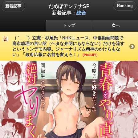
だめぽアンテナSP
Ranking
新着記事
新着記事：
総合
トップ
次へ
（ ´_ゝ`）立憲・杉尾氏「NHKニュース、中傷動画問題で
高市総理の言い訳（ヘタな弁明にもならない）だけを流す
というトンデモ内容。ジャーナリズム精神のかけらもな
い」「政府広報に名前を変えろ！」
(PickUP!)