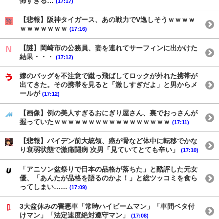
怖すぎる…
(17:17)
【悲報】阪神タイガース、あの戦力でV逸しそうｗｗｗｗ
ｗｗｗｗｗｗｗ
(17:16)
【謎】岡崎市の公務員、妻を連れてサーフィンに出かけた
結果・・・
(17:12)
嫁のバッグを不注意で蹴っ飛ばしてロックが外れた携帯が
出てきた。その携帯を見ると「激しすぎだよ」と男からメ
ールが
(17:12)
【画像】例の美人すぎるおにぎり屋さん、裏でおっさんが
握っていたｗｗｗｗｗｗｗｗｗｗｗｗｗｗｗｗｗ
(17:11)
【悲報】バイデン前大統領、癌が骨など体中に転移でかな
り衰弱状態で激痛闘病 次男「見ていてとても辛い」
(17:10)
「アニソン盆祭りで日本の品格が落ちた」と酷評した元女
優、「あんたが品格を語るのかよ！」と総ツッコミを食ら
ってしまい……
(17:09)
3大盆休みの害悪車「常時ハイビームマン」「車間ベタ付
けマン」「法定速度絶対遵守マン」
(17:08)