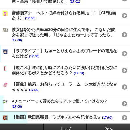
覚＝当局「接着剤で固定した」
(17:01)
齋藤陽アナ ベルトで締め付けられる胸元！！【GIF動画
あり】
(17:00)
彼女は駅から自転車30分の田舎に住んでる。 こないだ彼
女を家まで送った時、 ｢じゃあまたねー｣って言ったら、
(17:00)
【ラブライブ！】ちゅーとりえらいぶのブレードの電池な
んだけど
(17:00)
【艦これ】逆に削り時にアホみたいに強いけど削るたびに
弱体化するボスとかどうだろう？
(17:00)
【画像】結局、お前らってセーラームーン大好きだよなｗ
ｗｗｗｗ
(17:00)
Vチューバーって辞めたらリアルで働いていけるの？
(17:00)
【動画】秋田県職員、ラブホテルから記者会見ｗ
(17:00)
トップ
次へ