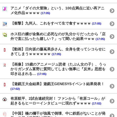
アニメ「ダイの大冒険」という、100点満点に近い再アニ
メ化作品ｗｗｗｗ
(17:05)
【衝撃】九州人、これをすべて生で食すｗｗｗｗ
(17:05)
ホス狂の嬢が金集めに必死なのが丸分かりだったから「店
外で直に払ったら嬉しい？」って聞いた結果⇒ｗｗ
(17:05)
【動画】日向坂の藤嶌果歩さん、全身を使ってシコらせに
きてしまうｗｗｗｗｗｗ
(17:05)
【画像】15歳のアニメージュ読者（たぶん女の子）、うっ
かりガンダム富野に質問してしまい無事に『反米』思想を
叩き込まれる…
(17:05)
【遊戯王大会結果】遊戯王GENESYSイベント結果発表！
(17:02)
有原航平、2試合連続完封！ ファンから「有原コール」が
起きるもヒーローインタビューに現れずｗｗｗｗ
(17:02)
【中国】橋の欄干が強風で倒壊、中に鉄筋がないことが発