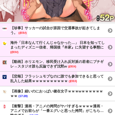
【珍事】サッカーの試合が原因で交通事故が起きてしま
う。
(ｵﾇﾇﾒ)
海外「日本なんて行くんじゃなかった…」 日本を知ってし
まったディズニー信者、帰国後『本家』に失望する事態に
(ｵﾇﾇﾒ)
【動画】ホリエモン、移民受け入れ反対派の若者にブチギ
レ→スタジオ誰も反論できず沈黙w
(ｵﾇﾇﾒ)
【悲報】フラッシュモブなのに誰でも参加できると思って
乱入した結果ｗｗｗｗｗｗｗｗｗｗ
(ｵﾇﾇﾒ)
【画像】細いのにおっぱい健在女子ｗｗｗwｗｗｗｗｗｗ
ｗｗ
(17:20)
【衝撃】漫画・アニメの拷問がヤバすぎるｗｗｗｗ漫画・
アニメでお前らが「一番エグいと思った拷問」がこちら…