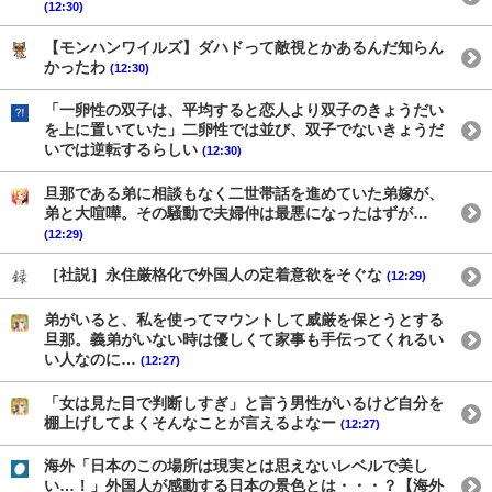
(12:30)
【モンハンワイルズ】ダハドって敵視とかあるんだ知らん
かったわ
(12:30)
「一卵性の双子は、平均すると恋人より双子のきょうだい
を上に置いていた」二卵性では並び、双子でないきょうだ
いでは逆転するらしい
(12:30)
旦那である弟に相談もなく二世帯話を進めていた弟嫁が、
弟と大喧嘩。その騒動で夫婦仲は最悪になったはずが…
(12:29)
［社説］永住厳格化で外国人の定着意欲をそぐな
(12:29)
弟がいると、私を使ってマウントして威厳を保とうとする
旦那。義弟がいない時は優しくて家事も手伝ってくれるい
い人なのに…
(12:27)
「女は見た目で判断しすぎ」と言う男性がいるけど自分を
棚上げしてよくそんなことが言えるよなー
(12:27)
海外「日本のこの場所は現実とは思えないレベルで美し
い…！」外国人が感動する日本の景色とは・・・？【海外