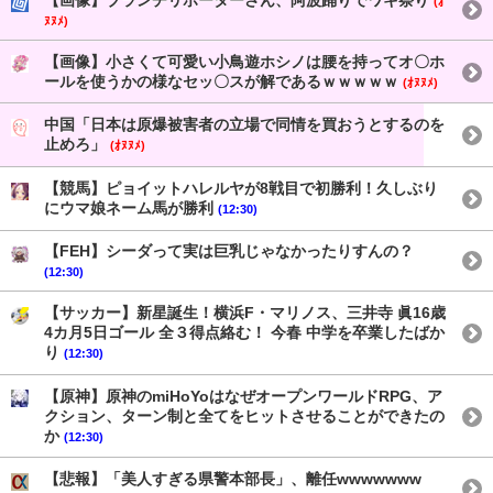
【画像】ブランチリポーターさん、阿波踊りでワキ祭り
(ｵ
ﾇﾇﾒ)
【画像】小さくて可愛い小鳥遊ホシノは腰を持ってオ〇ホ
ールを使うかの様なセッ〇スが解であるｗｗｗｗｗ
(ｵﾇﾇﾒ)
中国「日本は原爆被害者の立場で同情を買おうとするのを
止めろ」
(ｵﾇﾇﾒ)
【競馬】ピョイットハレルヤが8戦目で初勝利！久しぶり
にウマ娘ネーム馬が勝利
(12:30)
【FEH】シーダって実は巨乳じゃなかったりすんの？
(12:30)
【サッカー】新星誕生！横浜F・マリノス、三井寺 眞16歳
4カ月5日ゴール 全３得点絡む！ 今春 中学を卒業したばか
り
(12:30)
【原神】原神のmiHoYoはなぜオープンワールドRPG、ア
クション、ターン制と全てをヒットさせることができたの
か
(12:30)
【悲報】「美人すぎる県警本部長」、離任wwwwwww