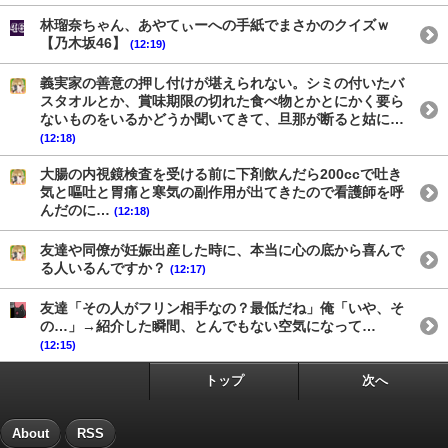
林瑠奈ちゃん、あやてぃーへの手紙でまさかのクイズｗ
【乃木坂46】
(12:19)
義実家の善意の押し付けが堪えられない。シミの付いたバ
スタオルとか、賞味期限の切れた食べ物とかとにかく要ら
ないものをいるかどうか聞いてきて、旦那が断ると姑に…
(12:18)
大腸の内視鏡検査を受ける前に下剤飲んだら200ccで吐き
気と嘔吐と胃痛と寒気の副作用が出てきたので看護師を呼
んだのに…
(12:18)
友達や同僚が妊娠出産した時に、本当に心の底から喜んで
る人いるんですか？
(12:17)
友達「その人がフリン相手なの？最低だね」俺「いや、そ
の…」→紹介した瞬間、とんでもない空気になって…
(12:15)
トップ
次へ
About
RSS