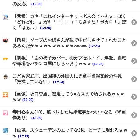
の反応】
(12:25)
【悲報】ガキ「これインターネット老人会じゃんｗ」ぼく
「どれどれ…」ガキ「ニコニコ！らきすた！ボカロ！」ぼ
く「はぁ…」
(12:25)
【愕然】ソープのお姉さんが生で中だしさせてくれたこと
あるんだがｗｗｗｗｗｗｗｗｗwwww
(12:25)
【朗報】「あの椅子カバー」のカプセルトイ、爆誕。自宅
や職場をパチンコ屋にしちゃおうｗｗｗ
(12:24)
こども家庭庁、出国後の外国人に児童手当誤支給の件数
「把握していない」
(12:24)
【画像】坂口杏里、逃走してウ●カスまで晒されるｗｗｗ
ｗｗ
(12:20)
寺田心さん(18)、筋トレした結果無事かわいくなる（※画
像あり）
(12:20)
【画像】スウェーデンのエッチなJK、ビーチに現れるｗｗ
ｗ
(12:19)