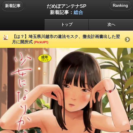
だめぽアンテナSP
Ranking
新着記事
新着記事：
総合
トップ
次へ
【は？】埼玉県川越市の違法モスク、撤去計画書出した翌
月に開所式
(PickUP!)