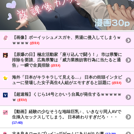
【画像】ボーイッシュメスガキ、男湯に侵入してしまうｗ
ｗｗｗｗ
(ｵﾇﾇﾒ)
【原爆の日】極左活動家「座り込んで闘う！」 市は県警に
排除を要請、広島県警は「威力業務妨害行為に当たると通
告」一瞬で全員排除
(ｵﾇﾇﾒ)
海外「日本がキラキラして見える…」 日本の街頭インタビ
ューに登場した女子高生4人組がエモすぎると話題に
(ｵﾇﾇﾒ)
【超速報】くじら14号とかいう台風が発生するｗｗｗｗｗ
ｗ
(ｵﾇﾇﾒ)
【動画】経験の少なそうな地味巨乳♀、いきなり同人AVで
生挿入セックスしてしまう。 日本終わりすぎだろ・・・
(17:40)
古き良きロールプレイングゲームにありがちな事
(17:39)