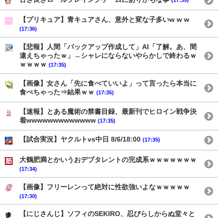
【プリキュア】青キュアさん、意外と変な子多いw w w
(17:36)
【悲報】人間「バックアップ作成して」AI「了解。あ、間
違えちゃったｗ」→シャレにならないやらかしで終わるｗ
ｗｗｗｗ
(17:35)
【画像】女さん「先に食べていいよ」って言ったら本当に
食べちゃった⇒結果ｗｗ
(17:35)
【速報】とある魔術の禁書目録、最新刊でヒロイン戦争決
着wwwwwwwwwwwww
(17:35)
【試合実況】ヤクルトvs中日 8/6/18:00
(17:35)
大鶴肥満とかいうおデブタレントの完成系ｗｗｗｗｗｗｗ
(17:34)
【画像】フリーレンって絶対に性欲強いよなｗｗｗｗｗ
(17:30)
【にじさんじ】ソフィのSEKIRO、忍びらしからぬ堂々と