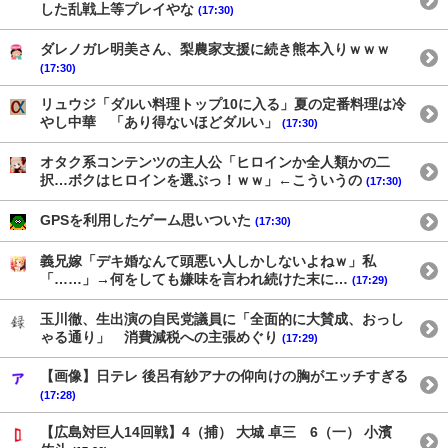
した乱戦上等プレイやな
(17:30)
ダレノガレ明美さん、梨農家支援に続き熊本入りｗｗｗ
(17:30)
リュウジ「ダルい料理トップ10に入る」夏の定番料理は冷
やし中華 「あり得ないほどダルい」
(17:30)
オタク系コンテンツの主人公「ヒロインか全人類かの二
択…ボクはヒロインを選ぶっ！ｗｗ」←こういうの
(17:30)
GPSを利用したゲーム思いついた
(17:30)
義兄嫁「デキ婚なんて頭悪い人しかしないよねｗ」私
「……」→何をしても嫌味を言われ続けた末に…
(17:29)
玉川徹、生出演の自民党議員に「全面的に大賛成、おっし
ゃる通り」 消費減税への主張めぐり
(17:29)
【画像】日テレ 後呂有紗アナの仰向けの胸がエッチすぎる
(17:28)
【広島対巨人14回戦】4（捕） 大城 卓三 6（一） 小濱