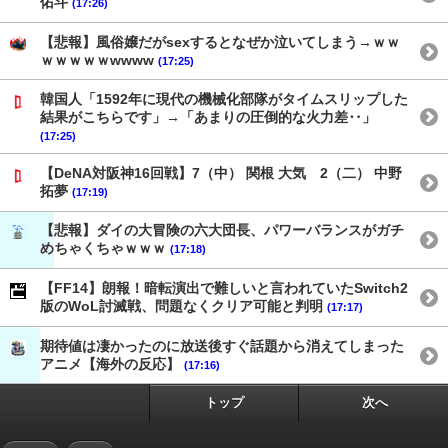
佑斗
(17:26)
【悲報】風俗嬢だがsexするとなぜか泣いてしまう→ｗｗ
ｗｗｗｗｗwwww
(17:25)
韓国人「1592年に現代の機械化部隊がタイムスリップした
結果がこちらです」→「あまりの圧倒的な火力差‥」
(17:25)
【DeNA対阪神16回戦】7（中） 関根 大気 2（二） 中野
拓夢
(17:19)
【悲報】ダイの大冒険の六大団長、パワーバランスがガチ
めちゃくちゃｗｗｗ
(17:18)
【FF14】朗報！暗転演出で難しいと言われていたSwitch2
版のWoL討滅戦、問題なくクリア可能と判明
(17:17)
期待値は凄かったのに放送後すぐ話題から消えてしまった
アニメ【海外の反応】
(17:16)
トップ
次へ