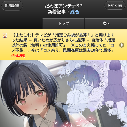
だめぽアンテナSP
Ranking
新着記事
新着記事：
総合
トップ
次へ
【またこれ】テレビが「指定ごみ袋が品薄！」と煽りまく
った結果 → 買いだめが広がりさらに品薄 → 自治体「指定
以外の袋（無料）の使用許可」 ※このまえ煽ってた「コ
メ不足」、今は「コメ余り、民間在庫は過去10年で最多」
(PickUP!)