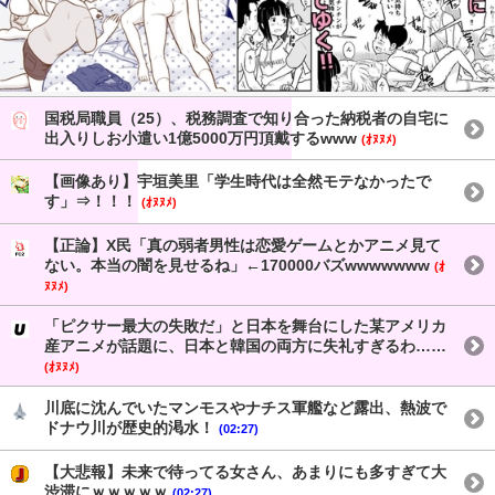
国税局職員（25）、税務調査で知り合った納税者の自宅に
出入りしお小遣い1億5000万円頂戴するwww
(ｵﾇﾇﾒ)
【画像あり】宇垣美里「学生時代は全然モテなかったで
す」⇒！！！
(ｵﾇﾇﾒ)
【正論】X民「真の弱者男性は恋愛ゲームとかアニメ見て
ない。本当の闇を見せるね」←170000バズwwwwwww
(ｵ
ﾇﾇﾒ)
「ピクサー最大の失敗だ」と日本を舞台にした某アメリカ
産アニメが話題に、日本と韓国の両方に失礼すぎるわ……
(ｵﾇﾇﾒ)
川底に沈んでいたマンモスやナチス軍艦など露出、熱波で
ドナウ川が歴史的渇水！
(02:27)
【大悲報】未来で待ってる女さん、あまりにも多すぎて大
渋滞にｗｗｗｗｗ
(02:27)