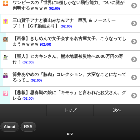
ワンピースの「世界に5種しかない飛行能力」ついに謎が
判明するｗｗｗｗ
(02:00)
三山賀子アナと森山みなみアナ 巨乳 ＆ ノースリー
ブ！！【GIF動画あり】
(02:00)
【画像】きしめんで女子会する名古屋女子、こうなってし
まうｗｗｗｗ
(02:00)
【聖人】ヒカキンさん、熊本地震被災地へ2000万円の寄
付！
(02:00)
筒井あやめの『脇肉』コレクション、大変なことになって
るって...
(02:00)
【悲報】思春期の娘に「キモッ」と言われたお父さん、グ
レる
(02:00)
トップ
次へ
About
RSS
orz