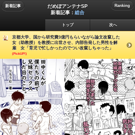
だめぽアンテナSP
Ranking
新着記事
新着記事：
総合
トップ
次へ
京都大学、国から研究費3億円もらいながら論文改竄した
女（助教授）を教授に出世させ、内部告発した男性を解
雇 女「育児で忙しかったのでつい改竄しちゃった」
(PickUP!)