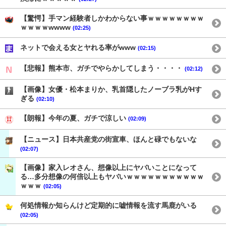
【驚愕】手マン経験者しかわからない事ｗｗｗｗｗｗｗｗ
ｗｗｗｗwwww
(02:25)
ネットで会える女とヤれる率がwww
(02:15)
【悲報】熊本市、ガチでやらかしてしまう・・・・
(02:12)
【画像】女優・松本まりか、乳首隠したノーブラ乳がHす
ぎる
(02:10)
【朗報】今年の夏、ガチで涼しい
(02:09)
【ニュース】日本共産党の街宣車、ほんと碌でもないな
(02:07)
【画像】家入レオさん、想像以上にヤバいことになって
る…多分想像の何倍以上もヤバいｗｗｗｗｗｗｗｗｗｗｗ
ｗｗｗ
(02:05)
何処情報か知らんけど定期的に嘘情報を流す馬鹿がいる
(02:05)