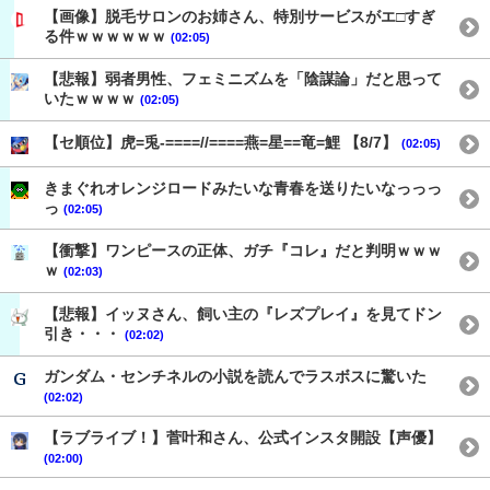
【画像】脱毛サロンのお姉さん、特別サービスがエ□すぎ
る件ｗｗｗｗｗｗ
(02:05)
【悲報】弱者男性、フェミニズムを「陰謀論」だと思って
いたｗｗｗｗ
(02:05)
【セ順位】虎=兎-====//====燕=星==竜=鯉 【8/7】
(02:05)
きまぐれオレンジロードみたいな青春を送りたいなっっっ
っ
(02:05)
【衝撃】ワンピースの正体、ガチ『コレ』だと判明ｗｗｗ
ｗ
(02:03)
【悲報】イッヌさん、飼い主の『レズプレイ』を見てドン
引き・・・
(02:02)
ガンダム・センチネルの小説を読んでラスボスに驚いた
(02:02)
【ラブライブ！】菅叶和さん、公式インスタ開設【声優】
(02:00)