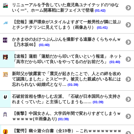
リニューアルを予告していた鹿児島ユナイテッドの“ゆな
いくー”、ホーム開幕戦に新フェイスで登場
(01:42)
【悲報】瀬戸環奈がスタイルよすぎて一般男性が隣に並ぶ
とチンチクリンに見えてしまう（画像あり）
(01:41)
かきまゆのおけつぶんぶんを撮影する遠藤さくらちゃんｗ
【乃木坂46】
(01:40)
【速報】蓮舫「蓮舫だから叩いて良いという報道」 ネット
「高市だから叩いて良いをやってるのがお前だろ」
(01:40)
新郎父が披露宴で「震災が起きたことで、人との絆を改め
て認識しました」とスピーチ。被災した親戚がいる私には
忘れられない結婚式となり…
(01:39)
石破前首相を懐かしむ左派、「石破が日本国民から支持さ
れまくっていた」と主張してしまうも……
(01:39)
【衝撃】中国女さん、大学四年間で変わりすぎてしまうｗ
ｗｗｗｗｗ(※画像あり)
(01:39)
【驚愕】幽☆遊☆白書（全19巻）←これｗｗｗｗｗｗｗｗ