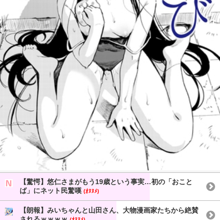
【驚愕】悠仁さまがもう19歳という事実…初の「おこと
ば」にネット民驚嘆
(ｵﾇﾇﾒ)
【朗報】みいちゃんと山田さん、大物漫画家たちから絶賛
されるｗｗｗｗ
(ｵﾇﾇﾒ)