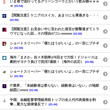
いま巷で流行ってるグリーンコーラとかいう飲み物ｗｗｗ
ｗ
(01:54)
【閲覧注意】ケニアのスイカ、あまりにも薄過ぎる・・・
(01:50)
【閲覧注意】お見合い中に言われた発言が衝撃過ぎてトラ
ウマになった話…その理由がコレwwww
(01:50)
ショートスリーパー「寝たほうがいいよ」の一言にブチギ
レ
(01:50)
海外「まさか」佐々木朗希が6回まで力投！ドジャースは
劇的サヨナラ負けで泥沼7連敗！（海外の反応）
(01:46)
ショートスリーパー「寝たほうがいいよ」の一言にブチギ
レ
(01:45)
IT業界、「未経験者は要らない、経験者はいない」の地獄
絵図にwww
(01:45)
中国、金融監督管理総局前トップの全人代代表資格を剥
奪…重大な規律違反で！
(01:44)