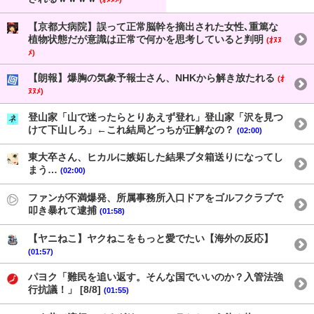
【京都大病院】誤って正常脳幹を摘出された女性､重篤な
植物状態だが意識は正常で何かを思考していると判明
(ｵﾇﾇ
ﾒ)
【朗報】爆胸の気象予報士さん、NHKから解き放たれる
(ｵ
ﾇﾇﾒ)
登山家「山で迷ったらとりあえず登れ」登山家「沢を見つ
けて下山しろ」←これ結局どっちが正解なの？
(02:00)
東大卒さん、ヒカルに嫉妬した結果ブタ箱送りになってし
まう…
(02:00)
ファンが不満爆発、所属事務所入口ドアをゴルフクラブで
叩き暴れて逮捕
(01:58)
【ヤニねこ】ヤクねこをもっと愛でたい【海外の反応】
(01:57)
パヨク「難民を追い返す。そんな国でいいのか？入管法強
行抗議！」 [8/8]
(01:55)