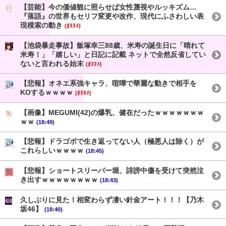
【芸能】今の価値観に照らせば女性蔑視やルッキズム…
『落語』の世界もセリフ変更や改作、現代にふさわしい表
現模索の動き
(ｵﾇﾇﾒ)
【池袋暴走事故】飯塚幸三88歳、米寿の誕生日に「晴れて
米寿！」「嬉しい」と日記に記載 ネットで全然反省してい
ないと言われる始末
(ｵﾇﾇﾒ)
【悲報】オネエ系強キャラ、喧嘩で華麗な動きで相手を
KOするｗｗｗｗ
(ｵﾇﾇﾒ)
【画像】MEGUMI(42)の爆乳、健在だったｗｗｗｗｗｗｗ
ｗｗ
(18:49)
【悲報】ドラゴボで生き返ってない人（極悪人は除く）が
これらしいｗｗｗｗ
(18:45)
【悲報】ショートスリーパー堀、誹謗中傷を受けて突然泣
き出すｗｗｗｗｗｗｗｗ
(18:43)
久しぶりに見た！相変わらず凄い針金アート！！！【乃木
坂46】
(18:40)