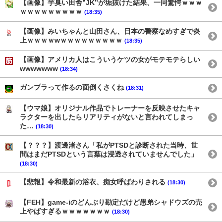
【画像】芋臭い田舎”JK”が垢抜けた結果、一同驚愕ｗｗｗ
ｗｗｗｗｗｗｗｗｗ
(18:35)
【画像】みいちゃんと山田さん、日本の警察なめすぎで炎
上ｗｗｗｗwｗｗｗｗｗｗｗｗｗ
(18:35)
【画像】アメリカ人はこういうケツの女がモテモテらしい
wwwwwww
(18:34)
ガンプラって作るの面倒くさくね
(18:31)
【ウマ娘】オリジナル作品でトレーナーを反映させたキャ
ラクターを出したらリアリティがないと言われてしまっ
た…
(18:30)
【？？？】渡邊渚さん「私がPTSDと診断された当時、世
間はまだPTSDという言葉は浸透されていませんでした」
(18:30)
【悲報】令和最新の浴衣、痴女呼ばわりされる
(18:30)
【FEH】game-iのどんぶり勘定だけど愚弟シャドウズの売
上やばすぎるｗｗｗｗｗｗｗ
(18:30)