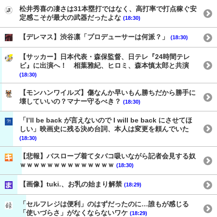
松井秀喜の凄さは31本塁打ではなく、高打率で打点稼ぐ安
定感こそが最大の武器だったよな
(18:30)
【デレマス】渋谷凛「プロデューサーは何派？」
(18:30)
【サッカー】日本代表・森保監督、日テレ『24時間テレ
ビ』に出演へ！ 相葉雅紀、ヒロミ、森本慎太郎と共演
(18:30)
【モンハンワイルズ】傷なんか早いもん勝ちだから勝手に
壊していいの？マナー守るべき？
(18:30)
「I’ll be back が言えないので I will be back にさせてほ
しい」映画史に残る決め台詞、本人は変更を頼んでいた
(18:30)
【悲報】バスローブ着てタバコ吸いながら記者会見する奴
ｗｗｗｗｗｗｗｗｗｗｗｗｗｗ
(18:30)
【画像】tuki.、お乳の始まり解禁
(18:29)
「セルフレジは便利」のはずだったのに…誰もが感じる
「使いづらさ」がなくならないワケ
(18:29)