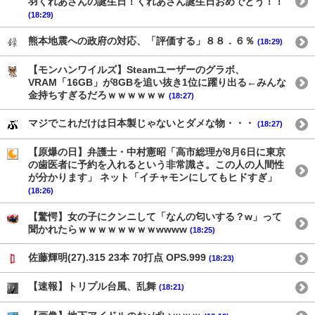
羽くれあさんの誕生日！くれあさん誕生日おめでとう！！
(18:29)
熊本地震への政府の対応、「評価する」８８．６％
(18:29)
【モンハンワイルズ】Steamユーザーのグラボ、
VRAM「16GB」が8GBを追い抜き1位に躍り出る←みんな
金持ちすぎるだろｗｗｗｗｗｗ
(18:27)
マジでこれだけは日本製じゃないとダメな物・・・
(18:27)
【原爆の日】弁護士・中村憲昭「高市総理が8月6日に東京
の歯医者に予約を入れるという非常識さ。この人の人間性
が分かります」 ネット「イチャモンにしてもヒドすぎ」
(18:26)
【驚愕】女の子にクンニして「なんの匂いする？w」って
聞かれたらｗｗｗｗｗｗｗｗwwww
(18:25)
佐藤輝明(27).315 23本 70打点 OPS.999
(18:23)
【速報】トリプル台風、乱舞
(18:21)