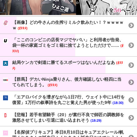
【画像】どの牛さんの生搾りミルク飲みたい！？ｗｗｗｗ
ｗ
(ｵﾇﾇﾒ)
「ここのコンビニの店長マジでヤバい」と利用者が告発、
袋一杯の家庭ゴミをゴミ箱に捨てようとしただけで……
(ｵ
ﾇﾇﾒ)
結局ケンカで剣道に勝てるスポーツはないんだよなあ
(ｵﾇﾇ
ﾒ)
【群馬】デカいNinja乗りさん、後方確認しない軽四に当
てられてしまう。
(ｵﾇﾇﾒ)
「エアロバイクを漕ぎながら1日7行、ウェイト中に14行を
復習」1万行の叙事詩を丸ごと覚えた男が使った9年
(18:30)
【悲報】若手有望騎手（20）が素行不良で師匠の調教師を
激怒させてしまい引退に追い込まれそう
(18:29)
【名探偵プリキュア】本日8月10日はキュアエクレール/帆