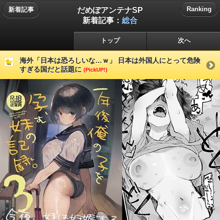
だめぽアンテナSP
Ranking
新着記事
新着記事：
総合
トップ
次へ
海外「日本は恐ろしいな…ｗ」 日本は外国人にとって危険
すぎる国だと話題に
(PickUP!)