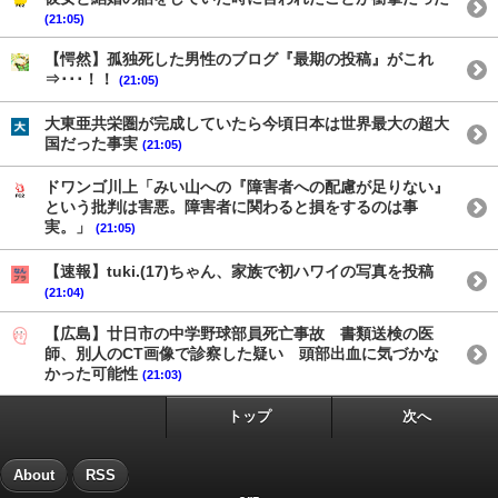
(21:05)
【愕然】孤独死した男性のブログ『最期の投稿』がこれ
⇒･･･！！
(21:05)
大東亜共栄圏が完成していたら今頃日本は世界最大の超大
国だった事実
(21:05)
ドワンゴ川上「みい山への『障害者への配慮が足りない』
という批判は害悪。障害者に関わると損をするのは事
実。」
(21:05)
【速報】tuki.(17)ちゃん、家族で初ハワイの写真を投稿
(21:04)
【広島】廿日市の中学野球部員死亡事故 書類送検の医
師、別人のCT画像で診察した疑い 頭部出血に気づかな
かった可能性
(21:03)
トップ
次へ
About
RSS