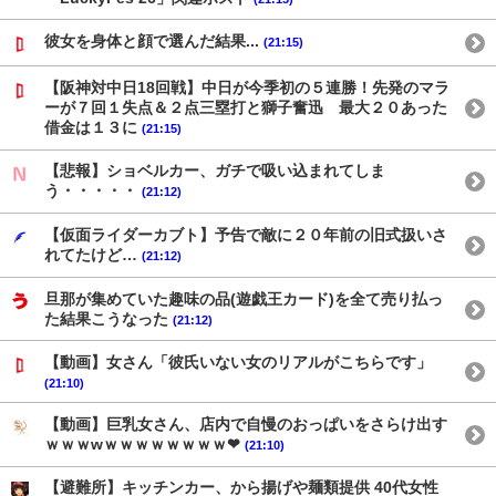
彼女を身体と顔で選んだ結果...
(21:15)
【阪神対中日18回戦】中日が今季初の５連勝！先発のマラ
ーが７回１失点＆２点三塁打と獅子奮迅 最大２０あった
借金は１３に
(21:15)
【悲報】ショベルカー、ガチで吸い込まれてしま
う・・・・・
(21:12)
【仮面ライダーカブト】予告で敵に２０年前の旧式扱いさ
れてたけど…
(21:12)
旦那が集めていた趣味の品(遊戯王カード)を全て売り払っ
た結果こうなった
(21:12)
【動画】女さん「彼氏いない女のリアルがこちらです」
(21:10)
【動画】巨乳女さん、店内で自慢のおっぱいをさらけ出す
ｗｗｗwｗｗｗｗｗｗｗｗ❤
(21:10)
【避難所】キッチンカー、から揚げや麺類提供 40代女性