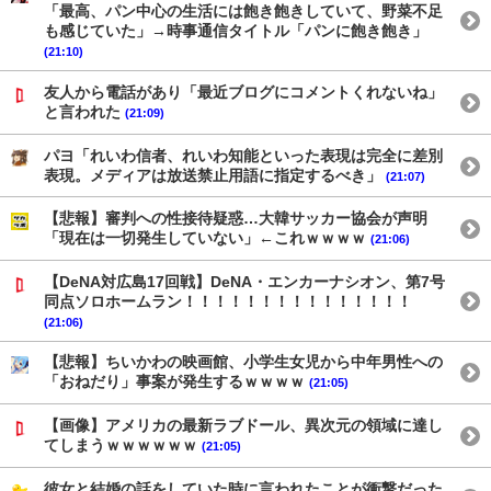
「最高、パン中心の生活には飽き飽きしていて、野菜不足
も感じていた」→時事通信タイトル「パンに飽き飽き」
(21:10)
友人から電話があり「最近ブログにコメントくれないね」
と言われた
(21:09)
パヨ「れいわ信者、れいわ知能といった表現は完全に差別
表現。メディアは放送禁止用語に指定するべき」
(21:07)
【悲報】審判への性接待疑惑…大韓サッカー協会が声明
「現在は一切発生していない」←これｗｗｗｗ
(21:06)
【DeNA対広島17回戦】DeNA・エンカーナシオン、第7号
同点ソロホームラン！！！！！！！！！！！！！！！
(21:06)
【悲報】ちいかわの映画館、小学生女児から中年男性への
「おねだり」事案が発生するｗｗｗｗ
(21:05)
【画像】アメリカの最新ラブドール、異次元の領域に達し
てしまうｗｗｗｗｗｗ
(21:05)
彼女と結婚の話をしていた時に言われたことが衝撃だった