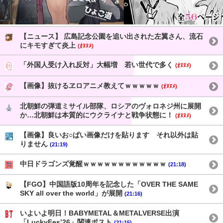
【ニュース】 広島記念公園を追い出された左翼さん、流石
にキモすぎて炎上
(ｵﾇﾇﾒ)
「外国人受け入れ反対」大幅増 若い世代で多く
(ｵﾇﾇﾒ)
【画像】抜けるヱロアニメ教えてｗｗｗｗｗ
(ｵﾇﾇﾒ)
北朝鮮の弾道ミサイル部隊、ロシアのヴォロネジ州に展開
か…北朝鮮は本質的にウクライナと戦争状態に！
(ｵﾇﾇﾒ)
【画像】良いお○ぱい画像だけを貼ります それ以外は貼
りません
(21:19)
中日ドラゴンズ覚醒ｗｗｗｗｗｗｗｗｗｗｗｗ
(21:18)
【FGO】中国語版10周年を記念した「OVER THE SAME
SKY all over the world」が展開
(21:16)
いよいよ明日！BABYMETAL＆METALVERSE出演
「LuckyFes’26」関連ポスト
(21:15)