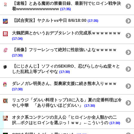
【速報】とある魔術の禁書目録、最新刊でヒロイン戦争決
着wwwwwwwwwwwww
(17:35)
【試合実況】ヤクルトvs中日 8/6/18:00
(17:35)
大鶴肥満とかいうおデブタレントの完成系ｗｗｗｗｗｗｗ
(17:34)
【画像】フリーレンって絶対に性欲強いよなｗｗｗｗｗ
(17:30)
【にじさんじ】ソフィのSEKIRO、忍びらしからぬ堂々と
した乱戦上等プレイやな
(17:30)
ダレノガレ明美さん、梨農家支援に続き熊本入りｗｗｗ
(17:30)
リュウジ「ダルい料理トップ10に入る」夏の定番料理は冷
やし中華 「あり得ないほどダルい」
(17:30)
オタク系コンテンツの主人公「ヒロインか全人類かの二
択…ボクはヒロインを選ぶっ！ｗｗ」←こういうの
(17:30)