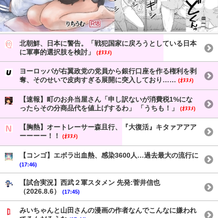
北朝鮮、日本に警告。「戦犯国家に戻ろうとしている日本
に軍事的選択肢を検討」
(ｵﾇﾇﾒ)
ヨーロッパが右翼政党の党員から銀行口座を作る権利を剥
奪、そのせいで皮肉すぎる展開に突入しており……
(ｵﾇﾇﾒ)
【速報】町のお弁当屋さん「申し訳ないが消費税1%にな
ったらその分商品代を値上げするわ」 「うちも！」
(ｵﾇﾇﾒ)
【胸熱】オートレーサー森且行、『大復活』キタァアアア
ーーーー！！
(ｵﾇﾇﾒ)
【コンゴ】エボラ出血熱、感染3600人…過去最大の流行に
(17:46)
【試合実況】西武２軍スタメン 先発:菅井信也
（2026.8.6）
(17:45)
みいちゃんと山田さんの漫画の作者なんでこんなに嫌われ