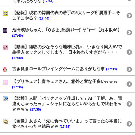
てるんだろうな
(17:44)
【悲報】現在の韓国代表の若手の5大リーグ所属選手…そ
こそこやる？
(17:44)
池田瑛紗ちゃん、｢Qさま｣出演ｷﾀ━(ﾟ∀ﾟ)━!【乃木坂46】
(17:40)
【動画】経験の少なそうな地味巨乳♀、いきなり同人AVで
生挿入セックスしてしまう。 日本終わりすぎだろ・・・
(17:40)
古き良きロールプレイングゲームにありがちな事
(17:39)
【プリキュア】青キュアさん、意外と変な子多いw w w
(17:36)
【悲報】人間「バックアップ作成して」AI「了解。あ、間
違えちゃったｗ」→シャレにならないやらかしで終わるｗ
ｗｗｗｗ
(17:35)
【画像】女さん「先に食べていいよ」って言ったら本当に
食べちゃった⇒結果ｗｗ
(17:35)