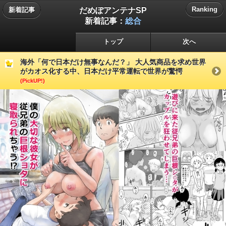
だめぽアンテナSP
Ranking
新着記事
新着記事：
総合
トップ
次へ
海外「何で日本だけ無事なんだ？」 大人気商品を求め世界
がカオス化する中、日本だけ平常運転で世界が驚愕
(PickUP!)