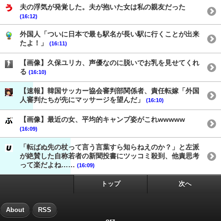
夫の浮気が発覚した。夫が抱いた女は私の親友だった
(16:12)
外国人「ついに日本で最も駅名が長い駅に行くことが出来
たよ！」
(16:11)
【画像】久保ユリカ、声優なのに脱いでお乳を見せてくれ
る
(16:10)
【速報】韓国サッカー協会審判部関係者、責任転嫁「外国
人審判たちが先にマッサージを望んだ」
(16:10)
【画像】最近の女、平均的キャンプ姿がこれwwwww
(16:09)
「転ばぬ先の杖って言う言葉すら知らねえのか？」と左派
が絶賛した自称若者の新聞投書にツッコミ殺到、他責思考
って楽だよね……
(16:09)
トップ
次へ
About
RSS
orz