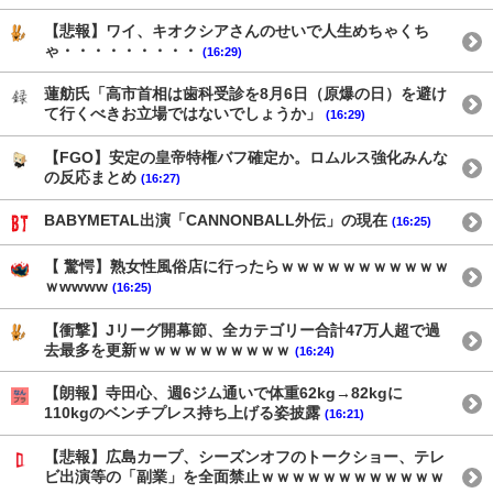
【悲報】ワイ、キオクシアさんのせいで人生めちゃくち
ゃ・・・・・・・・・
(16:29)
蓮舫氏「高市首相は歯科受診を8月6日（原爆の日）を避け
て行くべきお立場ではないでしょうか」
(16:29)
【FGO】安定の皇帝特権バフ確定か。ロムルス強化みんな
の反応まとめ
(16:27)
BABYMETAL出演「CANNONBALL外伝」の現在
(16:25)
【 驚愕】熟女性風俗店に行ったらｗｗｗｗｗｗｗｗｗｗｗ
ｗwwww
(16:25)
【衝撃】Jリーグ開幕節、全カテゴリー合計47万人超で過
去最多を更新ｗｗｗｗｗｗｗｗｗｗ
(16:24)
【朗報】寺田心、週6ジム通いで体重62kg→82kgに
110kgのベンチプレス持ち上げる姿披露
(16:21)
【悲報】広島カープ、シーズンオフのトークショー、テレ
ビ出演等の「副業」を全面禁止ｗｗｗｗｗｗｗｗｗｗｗｗ