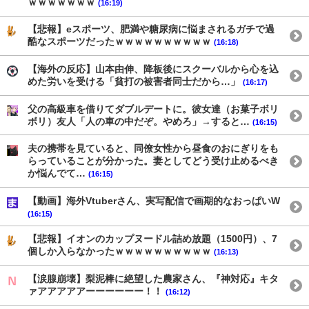
ｗｗｗｗｗｗｗ
(16:19)
【悲報】eスポーツ、肥満や糖尿病に悩まされるガチで過
酷なスポーツだったｗｗｗｗｗｗｗｗｗｗ
(16:18)
【海外の反応】山本由伸、降板後にスクーバルから心を込
めた労いを受ける「貧打の被害者同士だから…」
(16:17)
父の高級車を借りてダブルデートに。彼女達（お菓子ボリ
ボリ）友人「人の車の中だぞ。やめろ」→すると…
(16:15)
夫の携帯を見ていると、同僚女性から昼食のおにぎりをも
らっていることが分かった。妻としてどう受け止めるべき
か悩んでて…
(16:15)
【動画】海外Vtuberさん、実写配信で画期的なおっぱいW
(16:15)
【悲報】イオンのカップヌードル詰め放題（1500円）、7
個しか入らなかったｗｗｗｗｗｗｗｗｗｗ
(16:13)
【涙腺崩壊】梨泥棒に絶望した農家さん、『神対応』キタ
ァアアアアアーーーーーー！！
(16:12)