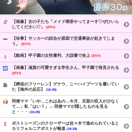
【画像】女の子たち「メイド喫茶やってま〜す♡ぜひいら
してください♡」
(ｵﾇﾇﾒ)
【珍事】サッカーの試合が原因で交通事故が起きてしま
う。
(ｵﾇﾇﾒ)
【動画】甲子園の女性審判、大誤審で炎上
(ｵﾇﾇﾒ)
【画像】滋賀の可愛すぎる学生さん、甲子園で発見される
(ｵﾇﾇﾒ)
【葬送のフリーレン】ゲナウ、ニーハイブーツを履いてい
た【海外の反応】
(16:30)
同僚ママ「いや…これはあの…今月、旦那の収入が少なく
て…」私「はい？」→ 同僚ママが隠したものを見る
と・・・
(16:29)
ポストシーズンのクローザーは佐々木で進められていると
カリフォルニアポストが報道
(16:29)