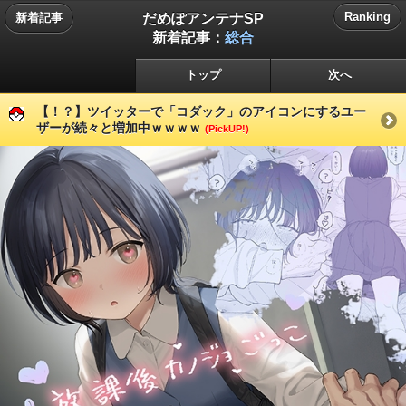
だめぽアンテナSP
Ranking
新着記事
新着記事：
総合
トップ
次へ
【！？】ツイッターで「コダック」のアイコンにするユー
ザーが続々と増加中ｗｗｗｗ
(PickUP!)