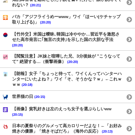
れない？
(20:21)
バカ「アジフライうめーwww」ワイ「ほーい(ケチャップ
取り上げる)」
(20:20)
【竹外交】米国は曖昧､韓国は冷ややか…習近平を激怒さ
せた高市発言に｢無言の支持｣を示した国の大胆な手法
(20:20)
【閲覧注意】JK妹と喧嘩した兄、3分後妹が ”こうなって
て” 絶望する…（衝撃画像）
(20:20)
【朗報】女子「ちょっと待って、ワイくんってハンターハ
ンターにいたよね？」ワイ「そ、そうかな？ｗ」←これｗ
ｗｗ
(20:18)
世界猫の日
(20:15)
【画像】貧乳好きは左のえっち女子を選ぶらしいww
(20:15)
日本の夏祭りのグルメって高カロリーだよな！←「お好み
焼きの優勝」「焼きそばだろ」（海外の反応）
(20:13)