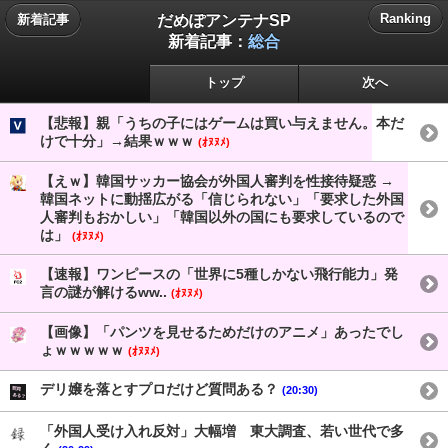
だめぽアンテナSP
Ranking
新着記事
新着記事：
総合
トップ
次へ
【悲報】親「うちの子にはゲームは買い与えません。本だ
けで十分」→結果ｗｗｗ
(ｵﾇﾇﾒ)
【えｗ】韓国サッカー協会が外国人審判を性接待疑惑 →
韓国ネットに動揺広がる「信じられない」「要求した外国
人審判もおかしい」「韓国以外の国にも要求しているので
は」
(ｵﾇﾇﾒ)
【速報】ワンピースの「世界に5種しかない飛行能力」発
言の謎が解けるww..
(ｵﾇﾇﾒ)
【画像】「パンツを見せるためだけのアニメ」あったでし
ょｗｗｗｗｗ
(ｵﾇﾇﾒ)
デリ嬢を落とすプロだけど質問ある？
(20:30)
「外国人受け入れ反対」大幅増 東大調査、若い世代で多