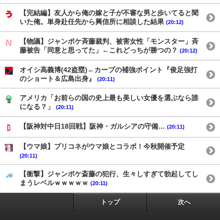
【完結編】友人から俺の嫁と子が不審な男と歩いてると聞
いた俺。単身赴任先から興信所に相談した結果
(20:12)
【物議】ジャンポケ斉藤裁判、被害女性「モンスター」斉
藤被告「同意と思ってた」←これどっちが勝つの？
(20:12)
オイシ高義博(42盗塁)←カープの補強ポイント『俊足強打
のショート＆広島出身』
(20:11)
アメリカ「お前らの国の史上最も美しい女優を選ぶなら誰
になる？」
(20:11)
【阪神対中日18回戦】阪神・ガルシアの守備…
(20:11)
【ウマ娘】プリコネがウマ娘とコラボ！今秋開催予定
(20:11)
【衝撃】ジャンポケ斎藤の犯行、生々しすぎて勃起してし
まうレベルｗｗｗｗｗ
(20:11)
トップ
次へ