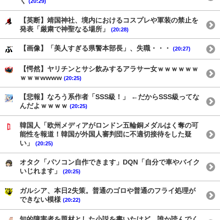
く
(20:29)
【英断】靖国神社、境内におけるコスプレや軍装の禁止を
発表「厳粛で神聖なる場所」
(20:28)
【画像】「美人すぎる県警本部長」、失職・・・
(20:27)
【愕然】ヤリチンとサシ飲みするアラサー女ｗｗｗｗｗｗ
ｗｗｗwwww
(20:25)
【悲報】なろう系作者「SSS級！」 ←だからSSS級ってな
んだよｗｗｗｗ
(20:25)
韓国人「欧州メディアがロンドン五輪銅メダルはく奪の可
能性を報道！韓国が外国人審判団に不適切接待をした疑
い」
(20:25)
オタク「パソコン自作できます」DQN「自分で車やバイク
いじれます」
(20:25)
ガルシア、本日2失策。普通のゴロや普通のフライ処理が
できない模様
(20:22)
知的障害者を題材とした小説を書いたけど、誰か読んでく