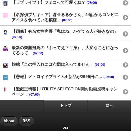
【ラブライブ！】フミコって可愛くね？
(07:00)
【名探偵プリキュア】森亜るるかさん、24話からコンビニ
アイスを食べている模様…
(07:00)
【画像】有名女性声優「私はね、ハゲてる人が好きなの」
(07:00)
最新の齋藤飛鳥の『ぶってえ下半身』、大変なことになっ
てるって...
(07:00)
旅館「この押入れには布団は入ってません」
(07:00)
【悲報】メトロイドプライム4 新品が2999円に…
(07:00)
【遊戯王情報】UTILITY SELECTION開封動画投稿キャン
ペーン！
(07:00)
トップ
次へ
About
RSS
orz