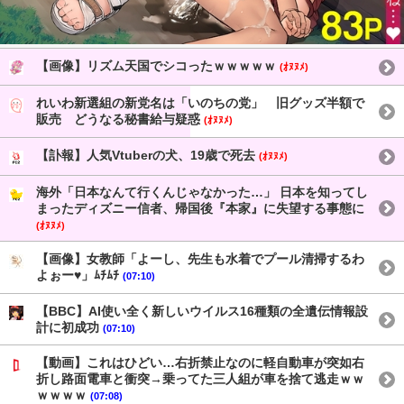
【画像】リズム天国でシコったｗｗｗｗｗ
(ｵﾇﾇﾒ)
れいわ新選組の新党名は「いのちの党」 旧グッズ半額で
販売 どうなる秘書給与疑惑
(ｵﾇﾇﾒ)
【訃報】人気Vtuberの犬、19歳で死去
(ｵﾇﾇﾒ)
海外「日本なんて行くんじゃなかった…」 日本を知ってし
まったディズニー信者、帰国後『本家』に失望する事態に
(ｵﾇﾇﾒ)
【画像】女教師「よーし、先生も水着でプール清掃するわ
よぉー♥」ﾑﾁﾑﾁ
(07:10)
【BBC】AI使い全く新しいウイルス16種類の全遺伝情報設
計に初成功
(07:10)
【動画】これはひどい…右折禁止なのに軽自動車が突如右
折し路面電車と衝突→乗ってた三人組が車を捨て逃走ｗｗ
ｗｗｗｗ
(07:08)