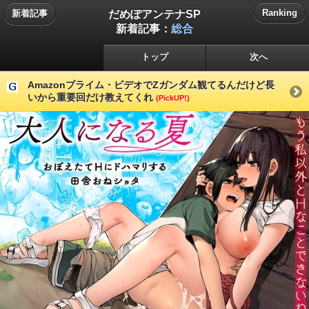
だめぽアンテナSP
Ranking
新着記事
新着記事：
総合
トップ
次へ
Amazonプライム・ビデオでZガンダム観てるんだけど長
いから重要回だけ教えてくれ
(PickUP!)