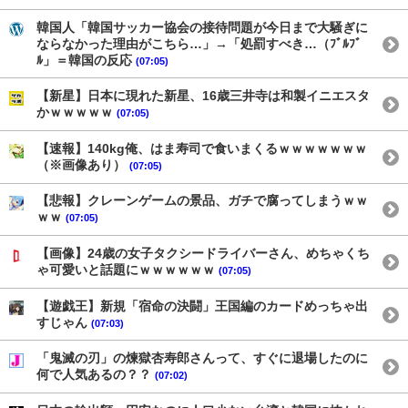
韓国人「韓国サッカー協会の接待問題が今日まで大騒ぎに
ならなかった理由がこちら…」→「処罰すべき…（ﾌﾞﾙﾌﾞ
ﾙ」＝韓国の反応
(07:05)
【新星】日本に現れた新星、16歳三井寺は和製イニエスタ
かｗｗｗｗｗ
(07:05)
【速報】140kg俺、はま寿司で食いまくるｗｗｗｗｗｗｗ
（※画像あり）
(07:05)
【悲報】クレーンゲームの景品、ガチで腐ってしまうｗｗ
ｗｗ
(07:05)
【画像】24歳の女子タクシードライバーさん、めちゃくち
ゃ可愛いと話題にｗｗｗｗｗｗ
(07:05)
【遊戯王】新規「宿命の決闘」王国編のカードめっちゃ出
すじゃん
(07:03)
「鬼滅の刃」の煉獄杏寿郎さんって、すぐに退場したのに
何で人気あるの？？
(07:02)