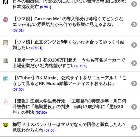
日本の輸出額、円安なのに人口少ない台湾と韓国に抜かれ
日本沈没死亡
(07:01)
【ウマ娘】Gaze on Me! の導入部分は薄暗くてピンクな
エッ●っぽい雰囲気だから何でも叡智に見えるよね。
(07:01)
【ウマ娘】正直ダンツと5年くらい付き合ってゆっくり結
婚したい
(07:01)
【夏ボーナス】初の100万円超え うちも有名メーカーで
上場企業だが 社内格差がすごい
(07:00)
【VTuber】RK Music、公式サイトをリニューアル！『こ
うして見るとRK Music結構アーティストおるわね』
(07:00)
【速報】江別大学生暴行死 “主犯格”の特定少年・川口侑
斗被告に「無期懲役」の判決 当時17歳少年に「懲役30
年」の判決
(07:00)
梅野ドリスバッテリーはマジでなんで阿倍と勝負したん？
意味わからんわ
(07:00)