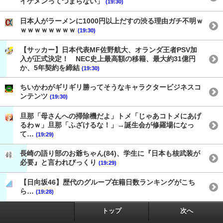
イケメンってつまらない」
(19:30)
日本人がラーメンに1000円以上だすの渋る理由ガチ不明ｗ
ｗｗｗｗｗｗｗｗ
(19:30)
【サッカー】日本代表MF佐野航大、オランダ王者PSV加
入が正式決定！ NEC史上最高額の移籍、最大約31億円
か、5年契約を締結
(19:30)
ちいかわがギリギリ勝ってそうなキャラクタービジネスコ
ンテンツ
(19:30)
旦那「母さんへの掃除機だよ」トメ「じゃあコトメにあげ
るわｗ」旦那「ふざけるな！」→誕生会が修羅場になっ
て…
(19:29)
長崎の語り部のお爺ちゃん(84)、学生に『日本も核武装が
必要』と言われびっくり
(19:29)
【日向坂46】歴代のグループ在籍日数ランキングがこち
ら…
(19:28)
トップ
次へ