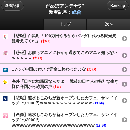
だめぽアンテナSP
Ranking
新着記事
新着記事：
総合
トップ
次へ
【悲報】白浜町「100万円やるからパンダに代わる観光資
源考えてくれ」
(ｵﾇﾇﾒ)
【悲報】お前らアニメにわかが過ぎてこのアニメ知らない
ｗｗｗｗｗ
(ｵﾇﾇﾒ)
EVって中国のせいで完全に終わったよな
(ｵﾇﾇﾒ)
海外「日本は戦勝国なんだよ」 戦後の日本人の特別な生き
様に各国から称賛の声
(ｵﾇﾇﾒ)
【悲報】速水もこみちが新オープンしたカフェ、サンドイ
ッチ1つ3000円ｗｗｗｗｗｗｗｗｗｗｗｗｗ
(19:50)
【画像】速水もこみちが新オープンしたカフェ、サンドイ
ッチ1つ3000円
wwwwwwwwwwwwwwwwwwwwwwwwww
(19:50)