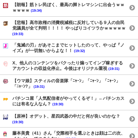
【朗報】筋トレ民ぼく、最高の脚トレマシンに出会うｗｗ
ｗｗｗｗ
(19:34)
【悲報】高市政権の消費税減税に反対している９人の自民
党議員が全て判明！！！！ やっぱりコイツラかｗｗｗｗｗ
(19:33)
「鬼滅の刃」があそこまでヒットしたのって、やっぱ『ノ
イズ』が一切無いからよな！！
(19:32)
X、他人のコンテンツをパクったり煽ってインプ稼ぎする
アカウントの収益化停止。今後はオリジナル重視
(19:31)
【ウマ娘】スティルの音楽隊「ﾆｬｰﾝ」「ﾆｬｰﾝ」「ﾆｬｰﾝ」
「ﾆｬｰﾝ?」
(19:31)
パチンコ屋「人気配信者がやってくるぞ！」←パチンカス
には有名な人なん？
(19:30)
【原神】オデット、星四武器の中だと何が良いのかな？
(19:30)
藤本美貴（41）さん「交際相手を選ぶときは顔は二の次、