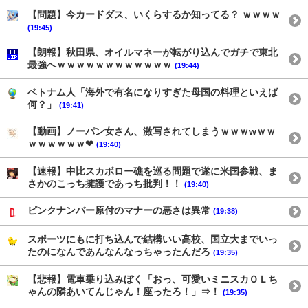
【問題】今カードダス、いくらするか知ってる？ ｗｗｗｗ
(19:45)
【朗報】秋田県、オイルマネーが転がり込んでガチで東北
最強へｗｗｗｗｗｗｗｗｗｗｗｗ
(19:44)
ベトナム人「海外で有名になりすぎた母国の料理といえば
何？」
(19:41)
【動画】ノーパン女さん、激写されてしまうｗｗｗwｗｗ
ｗｗｗｗｗｗ❤
(19:40)
【速報】中比スカボロー礁を巡る問題で遂に米国参戦、ま
さかのこっち擁護であっち批判！！
(19:40)
ピンクナンバー原付のマナーの悪さは異常
(19:38)
スポーツにもに打ち込んで結構いい高校、国立大までいっ
たのになんであんなんなっちゃったんだろ
(19:35)
【悲報】電車乗り込みぼく「おっ、可愛いミニスカＯＬち
ゃんの隣あいてんじゃん！座ったろ！」⇒！
(19:35)