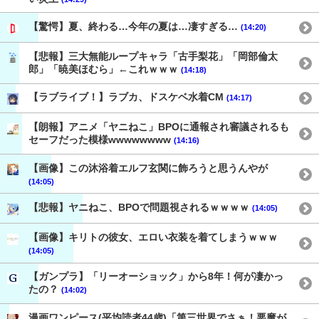
【驚愕】夏、終わる…今年の夏は…凄すぎる…
(14:20)
【悲報】三大無能ループキャラ「古手梨花」「岡部倫太
郎」「暁美ほむら」←これｗｗｗ
(14:18)
【ラブライブ！】ラブカ、ドスケベ水着CM
(14:17)
【朗報】アニメ「ヤニねこ」BPOに通報され審議されるも
セーフだった模様wwwwwwww
(14:16)
【画像】この沐浴着エルフ玄関に飾ろうと思うんやが
(14:05)
【悲報】ヤニねこ、BPOで問題視されるｗｗｗｗ
(14:05)
【画像】キリトの彼女、エロい衣装を着てしまうｗｗｗ
(14:05)
【ガンプラ】「リーオーショック」から8年！何が凄かっ
たの？
(14:02)
漫画ワンピース(平均読者44歳)「第三世界でさぁ！悪魔が