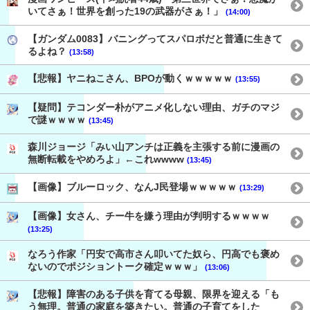
いてさぁ！世界を創った19の武器がさぁ！」
(14:00)
【ガンダム0083】バニングってスパロボだと普通に生きて
るよね？
(13:58)
【悲報】ヤニねこさん、BPOが動くｗｗｗｗｗ
(13:55)
【疑問】テコンダー朴がアニメ化しない理由、ガチのマジ
で謎ｗｗｗｗ
(13:45)
森川ジョージ「みい山アンチは正義を主張する前に漫画の
無断転載をやめろよ」←これwwww
(13:45)
【画像】ブルーロック、なんJ民登場ｗｗｗｗｗ
(13:29)
【画像】女さん、チー牛を嫌う理由が判明するｗｗｗｗ
(13:25)
なろう作家「円安で高市さん叩いてた奴ら、円高でも褒め
ないのでポジショントーク確定ｗｗｗ」
(13:06)
【悲報】障害のある子供を育てる母親、限界を迎える「も
う無理。普通の家庭を築きたい。普通の子育てをした