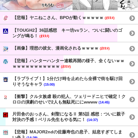
【悲報】ヤニねこさん、BPOが動くｗｗｗｗｗ
(ｵﾇﾇﾒ)
【TOUGH2】36話感想 キー坊vsラン、ついに闘いのゴ
ングが鳴る！
(ｵﾇﾇﾒ)
【画像】理想の彼女、漫画化されるｗｗｗｗ
(ｵﾇﾇﾒ)
【悲報】ハンターハンター連載再開の様子、全くないｗｗ
ｗｗｗｗｗｗｗｗｗｗｗ
(ｵﾇﾇﾒ)
【ラブライブ！】1分だけ時を止めたら全裸で街を駆け回
りそうなキャラ
(15:00)
【衝撃】クルタ族虐 殺の犯人、ツェリードニヒで確定！ク
ロロの演劇のせいで2人も無駄死ににwwww
(14:45)
片田舎のおっさん、剣聖になるⅡ 第5話 感想：ついに親子
対決の予感！ベリル先生もやる気に！
(14:37)
【悲報】MAJOR2ndの佐藤寿也の息子、姑息すぎてしま
い炎上
(14:29)