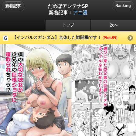
だめぽアンテナSP
Ranking
新着記事
新着記事：
アニ漫
トップ
次へ
【インパルスガンダム】合体した戦闘機です！
(PickUP!)