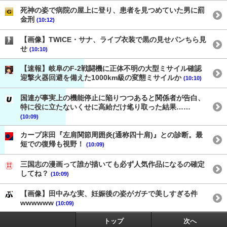
死神の姿で病院の屋上に登り、患者を見つめていた男に罰
金刑
(10:12)
【画像】TWICE・サナ、ライブ衣装で黒の見せパンちら見
せ
(10:10)
【速報】岐阜のF-2戦闘機に正体不明の大型ミサイル確認
迎撃火器回避を備えた1000km級の変態ミサイルか
(10:10)
国連が事実上の機能停止に陥りつつあると関係者が告白、
特に役に立たないくせに高給だけ毟り取った結果……
(10:09)
カープ床田『左肩関節周囲炎(通称四十肩)』との診断。最
短での復帰も視野！
(10:09)
三国志の漫画って誰が描いても必ず人気作品になるの確定
してね？
(10:09)
【画像】田中みな実、妊娠後の姿がガチで美しすぎる件
wwwwww
(10:09)
トップ
次へ