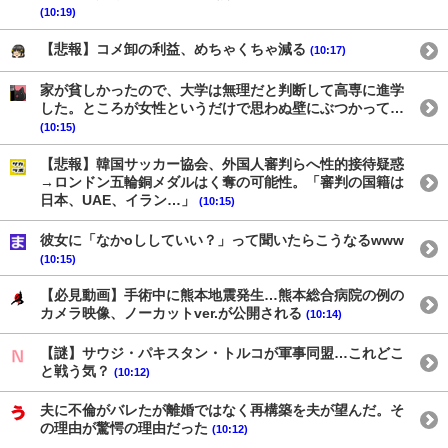
(10:19)
【悲報】コメ卸の利益、めちゃくちゃ減る
(10:17)
家が貧しかったので、大学は無理だと判断して高専に進学
した。ところが女性というだけで思わぬ壁にぶつかって…
(10:15)
【悲報】韓国サッカー協会、外国人審判らへ性的接待疑惑
→ロンドン五輪銅メダルはく奪の可能性。「審判の国籍は
日本、UAE、イラン…」
(10:15)
彼女に「なかoししていい？」って聞いたらこうなるwww
(10:15)
【必見動画】手術中に熊本地震発生…熊本総合病院の例の
カメラ映像、ノーカットver.が公開される
(10:14)
【謎】サウジ・パキスタン・トルコが軍事同盟…これどこ
と戦う気？
(10:12)
夫に不倫がバレたが離婚ではなく再構築を夫が望んだ。そ
の理由が驚愕の理由だった
(10:12)