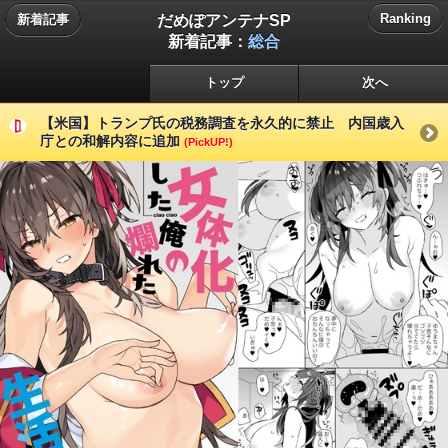
だめぽアンテナSP
Ranking
新着記事
新着記事：
総合
トップ
次へ
【米国】トランプ氏の税務調査を永久的に禁止 内国歳入
庁との和解内容に追加
(PickUP!)