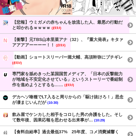
【悲報】ウミガメの赤ちゃんを放流した人、最悪の行動だ
と叩かれるｗｗｗｗ
(ｵﾇﾇﾒ)
【衝撃】元TBS山本里菜アナ（32）、『重大発表』キタァ
アアアアーーーー！！
(ｵﾇﾇﾒ)
【動画】ショートスリーパー堀大輔、高須幹弥にブチギレ
(ｵﾇﾇﾒ)
専門家を舐めきった某国国営メディア、「日本の反撃能力
が地域を不安定化させている」というストーリーで番組制
作を進めようとするも……
(ｵﾇﾇﾒ)
デカヘソ喰種でLT入ると周りからの「駆け抜けろ！」思念
が凄まじいんだが
(10:30)
飲み屋でケンカした相手をコロした男の弁護をした。そし
て数年後、因果応報を思わせる出来事が…
(10:29)
【食料自給率】過去最低37% 25年度、コメ消費減響く