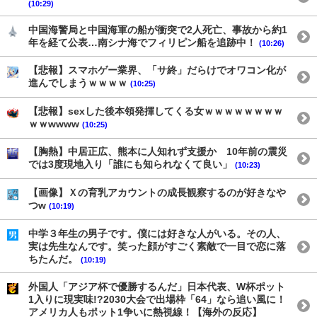
(10:29)
中国海警局と中国海軍の船が衝突で2人死亡、事故から約1
年を経て公表…南シナ海でフィリピン船を追跡中！
(10:26)
【悲報】スマホゲー業界、「サ終」だらけでオワコン化が
進んでしまうｗｗｗｗ
(10:25)
【悲報】sexした後本領発揮してくる女ｗｗｗｗｗｗｗｗ
ｗｗwwww
(10:25)
【胸熱】中居正広、熊本に人知れず支援か 10年前の震災
では3度現地入り「誰にも知られなくて良い」
(10:23)
【画像】Ｘの育乳アカウントの成長観察するのが好きなや
つw
(10:19)
中学３年生の男子です。僕には好きな人がいる。その人、
実は先生なんです。笑った顔がすごく素敵で一目で恋に落
ちたんだ。
(10:19)
外国人「アジア杯で優勝するんだ」日本代表、W杯ポット
1入りに現実味!?2030大会で出場枠「64」なら追い風に！
アメリカ人もポット1争いに熱視線！【海外の反応】