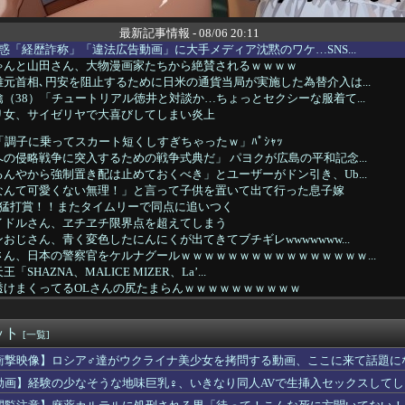
最新記事情報 - 08/06 20:11
惑「経歴詐称」「違法広告動画」に大手メディア沈黙のワケ…SNS...
ゃんと山田さん、大物漫画家たちから絶賛されるｗｗｗｗ
元首相､円安を阻止するために日米の通貨当局が実施した為替介入は...
（38）「チュートリアル徳井と対談か…ちょっとセクシーな服着て...
リ女、サイゼリヤで大喜びしてしまい炎上
「調子に乗ってスカート短くしすぎちゃったｗ」ﾊﾟｼｬｯ
の侵略戦争に突入するための戦争式典だ」 パヨクが広島の平和記念...
んやから強制置き配は止めておくべき」とユーザーがドン引き、Ub...
なんて可愛くない無理！」と言って子供を置いて出て行った息子嫁
打猛打賞！！またタイムリーで同点に追いつく
イドルさん、ヱチヱチ限界点を超えてしまう
おじさん、青く変色したにんにくが出てきてブチギレwwwwwww...
ん、日本の警察官をケルナグールｗｗｗｗｗｗｗｗｗｗｗｗｗｗｗｗ...
HAZNA、MALICE MIZER、La’...
透けまくってるOLさんの尻たまらんｗｗｗｗｗｗｗｗｗｗ
ビキラーばらまきおばさん、結構ばらまくｗｗｗｗ
来さん、とうとうお姉ちゃんより巨乳化してしまうｗｗｗｗｗｗ
ット
ETAL（9回）はサマーソニックのレギュラー出演者の中で2番...
[一覧]
D】ゲイツってクルーゼも乗ってるのにあんまり活躍したイメージが...
衝撃映像】ロシア♂達がウクライナ美少女を拷問する動画、ここに来て話題に
の収益のうち、ゲーム事業が占める割合はわずか6％
動画】経験の少なそうな地味巨乳♀、いきなり同人AVで生挿入セックスしてし
「イオンモール熊本の爆心地に”こんなもの”があったんだけど…」
んな挙動するスティル作りたいな