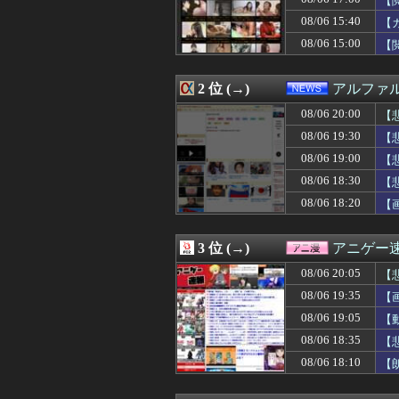
【
08/06 20:01
Google、Ge
08/06 15:40
【
08/06 20:00
【ラブライブ！
08/06 15:00
08/06 20:00
【悲報】Z「な
【
08/06 20:00
【衝撃】中国製ル
08/06 20:00
春香「本当にあ
2 位 (→)
アルファ
08/06 20:00
【衝撃】「え、
08/06 20:00
「クマが悪者扱い
08/06 20:00
【悲
08/06 20:00
ジャンプストアで
08/06 19:30
【
08/06 20:00
冷やし中華と冷
08/06 20:00
【悲報】ヤニねこ、B
08/06 19:00
【
08/06 20:00
【動画】野菜売
08/06 18:30
【
08/06 20:00
すかいらーくが消
家
08/06 18:20
【
08/06 20:00
【グラブル】ぐら
08/06 20:00
井上清華アナ 「
08/06 20:00
【名探偵プリキュア
3 位 (→)
アニゲー
08/06 20:00
Ｗ杯計画頓挫の
08/06 20:00
【ウマ娘】唐突
08/06 20:05
【
08/06 20:00
【！？】めっちゃ
08/06 19:35
【
08/06 20:00
「強いおっさんキ
08/06 20:00
08/06 19:05
小川彩の『アレ』
【
08/06 20:00
【速報】れいわ
08/06 18:35
【
08/06 20:00
【限界】彼の浮気
イ
08/06 18:10
【
08/06 20:00
海外「怒鳴るのや
08/06 20:00
『真・女神転生』
08/06 20:00
韓国人「KOSPI