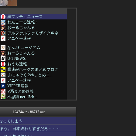
黒マッチョニュース
わんこーる速報！
おーるじゃんる
アルファルファモザイク＠ネ...
アニゲー速報
なんJミュージアム
おーるじゃんる
U-1 NEWS.
おうち速報
鷹速@ホークスまとめブログ
まにゅそく 2chまとめニ...
アニゲー速報
VIPPER速報
V系まとめ速報
不思議.net - 5ch...
わんこーる速報！
女子アナお宝画像速報－5c...
124744 in / 86717 out
べビメタだらけの・・・
GUNDAM.LOG｜ガン...
なってしまう
PCパーツまとめ
まう。 日本終わりすぎだろ・・・
凹凸ちゃんねる 発達障害・...
ウマ娘うまぴょい速報