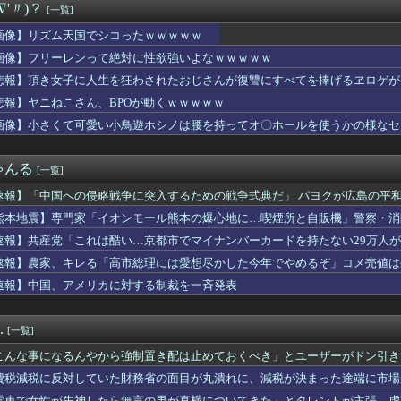
∇'〃)？
[一覧]
「日本のゲーセン、女の子の要望が刺さりすぎた」
デュエル情報】君臨のヘッドライナーに「捕らわれの竜姫」、「魔導...
画像】リズム天国でシコったｗｗｗｗｗ
出たら生活保護貰おうなんて外国人が増えては困る。日本人以上の水...
画像】フリーレンって絶対に性欲強いよなｗｗｗｗｗ
プレイングゲームにありがちな事
ミーツ公開収録、市役所のような年齢層に
悲報】頂き女子に人生を狂わされたおじさんが復讐にすべてを捧げるヱロゲが
「お宅のご主人につきまとわれて迷惑してる」と録音を聞かされた。...
悲報】ヤニねこさん、BPOが動くｗｗｗｗｗ
えのない請求書がきた。無視しようと思っていたら、とんでもない事...
画像】小さくて可愛い小鳥遊ホシノは腰を持ってオ〇ホールを使うかの様なセ
た知識を活かして障者に対する詐欺集団の一員をやっていた
級AIデータセンター 建設費2兆円、アラブ首長国連邦（UAE）...
回戦】広島・モンテロ、巨人・泉から第9号勝ち越し2ランホームラ...
ゃんる
[一覧]
はダサい、見てて恥ずかしい」
エス、ライトスタンドへの逆転2ランホームラン｜ソフトバンク戦｜...
速報】「中国への侵略戦争に突入するための戦争式典だ」 パヨクが広島の平
カー「スキャンダル韓国サッカー協会W杯予選で外国人審判に性接待...
熊本地震】専門家「イオンモール熊本の爆心地に…喫煙所と自販機」警察・消
のおっさん射殺映像が公開される。当然のように無抵抗だったことが...
日本ハム17回戦】日本ハム・レイエス、第24号逆転2ランホーム...
速報】共産党「これは酷い…京都市でマイナンバーカードを持たない29万人
備、「電動シート」に決まる・・・ｗ
速報】農家、キレる「高市総理には愛想尽かした今年でやめるぞ」コメ売値は
天国でシコったｗｗｗｗｗ
速報】中国、アメリカに対する制裁を一斉発表
・ナースもレブロン・ジェームズのPG起用を示唆か
おしゃべりが大好きだった息子。小学生の時は家族でゲラゲラ笑って...
描きが大好き。すごいな頑張ってるなと素直に感心するし、すごいな...
.
[一覧]
作家もどきぼく、現実に打ちのめされる…
6回戦】DeNA・牧秀悟、阪神・大竹から第18号ソロホームラ...
こんな事になるんやから強制置き配は止めておくべき」とユーザーがドン引き、U
食い込み水着で100cmヒップを大胆露出wwwww「週刊SP...
のは……
費税減税に反対していた財務省の面目が丸潰れに、減税が決まった途端に市場
ろしのネクタイ、めちゃくちゃキモくて草ｗｗｗｗ
電車で女性が失神したら無言の男が真横についてきた」とタレントが主張、虚