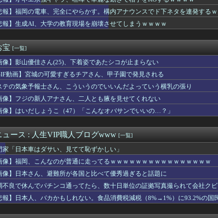
リカ産JC、普通に可愛い
オロギの会社、インターネットのデマのせいで倒産・・・
悲報】福岡の電車、完全にやらかす。構内アナウンスでド下ネタを連発するｗ
の初夜に「まんこ見せて」って言ったらｗｗｗｗｗｗｗｗwwww
悲報】生成AI、大学の教育現場を崩壊させてしまうｗｗｗｗ
系強キャラ、喧嘩で華麗な動きで相手をKOするｗｗｗｗ
もフレ声優」が発見される・・・
タルのヒーロー列伝確定か 他
お宝
[一覧]
、とうとうステーキを出す
画像】影山優佳さん(25)、下着姿であたシコが止まらない
イザー･植草美幸が｢結婚したいけど行動しない人が7割｣の心理や...
ONICHA」を熊本県に大量に送り付けるｗｗｗｗｗ
GIF動画】宮城の可愛すぎるチアさん、甲子園で発見される
ア♂達がウクライナ美少女を拷問する動画、ここに来て話題になって...
ステの気象予報士さん、こういうのでいいんだよっていう横乳の張り
んがある日庭の柵を飛び越えて脱走してしまった。もう戻ってこない...
が狂ってる。私・夫・娘・義両親の5人で休日にショッピングモール...
画像】フジの新人アナさん、二人とも腋を見せてくれない
回戦】巨人、4回表2アウト二三塁からワイルドピッチで三塁ランナ...
画像】はいだしょうこ（47）「こんなオバサンでいいの…？」
レベルか？」ブライトンが上田綺世の獲得に動き出して海外大騒ぎ！...
84話感想】飛信・楽華・羌瘣軍を立て直し、再び李牧を討つための...
ぐ横に消防飛行艇が次々着水する南仏の湖「肝心の場面で毎回カメラ...
ュース : 人生VIP職人ブログwww
[一覧]
て」新入社員「ありがとうございます」→その後、目の前にベンツが...
門家「日本車はダサい、見てて恥ずかしい」
あったんだよな？ 〜 記者「中革連は食料品消費税ゼロを公約に掲...
た」女友達「手出さないんだったら泊めてもいいよ」→こうなるww...
画像】福岡、こんなのが普通に走ってるｗｗｗｗｗｗｗｗｗｗｗｗｗｗｗｗ
な魅力を感じなくなったので離婚したい件
画像】日本さん、避難所が各国と比べて優秀過ぎると話題に
保釈金を払えば逮捕されずに済むよ」３０代男性が１３４２万円だま...
調不良で休んでパチンコ通ってたら、数十日単位の証拠写真撮られて会社クビ
室外機の風が玄関に直撃😱
続いたモスクの祭りに『異変』が起こる・・・・・
悲報】日本人、バカかもしれない。食品消費税減税（8%→1%）に93.2%の
ﾞｶﾊﾟｲJD2人組、川遊び中にチャラ男にナンパされるｗｗｗ...
ルズ】ゲームを発売日に買う最大のメリットってなんすか？