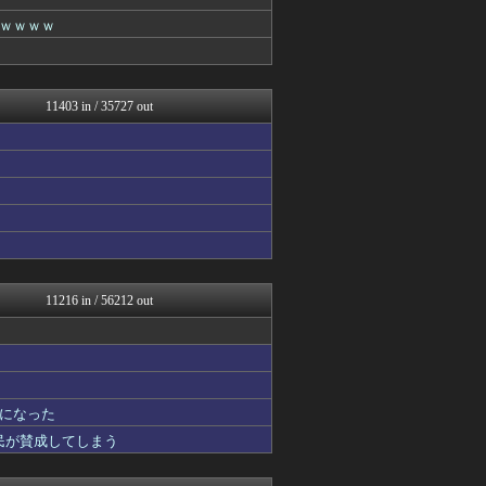
妹はVIPPER
ぶる速-VIP
ｗｗｗｗ
バズッター速報
わんこーる速報！
ぐら速 -声優まとめ速報-
ハロン棒ch
11403 in / 35727 out
まとめたニュース
がーるずレポート - ガー...
キニ速
ポッカキット
はーとらいふ -出会い・子...
はーとらいふ -出会い・子...
なんじぇいスタジアム＠なん...
ワールドサッカーファン 海...
最強ジャンプ放送局
QQQ(海外の反応)
11216 in / 56212 out
鬼女の宅配便 - 修羅場・...
反日愚国 恨寓瘻
まとめCUP
浮気ちゃんねる
なんJ PUSH!!
になった
ゴールデンタイムズ
NEWSまとめもりー｜2c...
国民が賛成してしまう
mashlife通信
モンハンまとめ速報【モンハ...