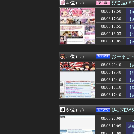
4 位 (→)
ぴこ速(〃'
08/06 20:00
【衝撃】韓国人
08/06 20:00
【遊戯王ラッシュ
08/06 19:50
【
08/06 20:00
高市「永住許可が
08/06 17:30
【
08/06 20:00
古き良きロール
08/06 15:55
08/06 19:58
【朗報】サクラ
【
08/06 19:57
近所のA子さんに
08/06 13:55
【
08/06 19:57
NTTから見に覚
08/06 12:05
【
08/06 19:57
障者施設で働い
08/06 19:55
秋田市に日本最大
08/06 19:55
【広島対巨人14
5 位 (→)
おーるじ
08/06 19:52
専門家「日本車
08/06 19:52
【日本ハム】レイ
08/06 20:10
【
08/06 19:51
【悲報】韓国サッ
08/06 19:40
【
08/06 19:50
【動画】大阪府警
08/06 19:10
08/06 19:50
【ソフトバンク対
【
08/06 19:50
車で要らない装
08/06 18:10
【
08/06 19:50
【画像】リズム
騰
08/06 17:10
【
08/06 19:49
【NBA】ニック
08/06 19:47
笑顔がかわいくて
08/06 19:47
小学生の娘はお絵
6 位 (→)
U-1 NEWS
08/06 19:47
【悲報】なろう
08/06 19:46
【DeNA対阪神1
08/06 20:09
「
08/06 19:45
【画像】東雲うみ、
た
08/06 19:09
消
08/06 19:45
【悲報】野原ひ
08/06 18:09
「