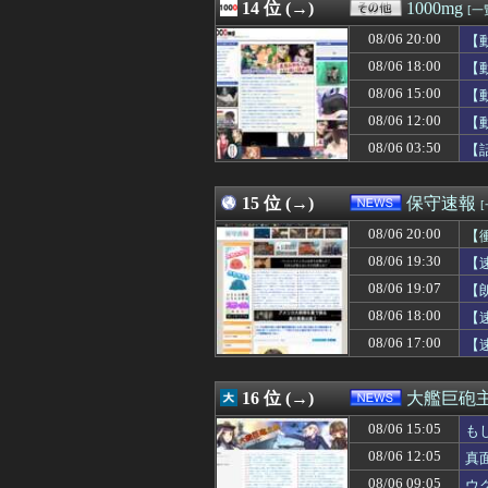
08/06 19:11
14 位 (→)
①ファウル ②フ
1000mg
[一
08/06 19:10
町のお弁当屋さん
08/06 20:00
【
08/06 19:10
ウクライナ軍参謀
08/06 19:10
08/06 18:00
【画像】『SPY×
【
08/06 19:10
【動画】福岡の電
08/06 15:00
【
08/06 19:10
【速報】共産党「
08/06 12:00
【
08/06 19:09
【AI】Googl
08/06 19:09
【画像】除夜のケ
08/06 03:50
【
08/06 19:09
メンタル強くな
08/06 19:09
消費税減税に反対
15 位 (→)
保守速報
08/06 20:00
【
08/06 19:30
【
08/06 19:07
【
08/06 18:00
【
08/06 17:00
【
16 位 (→)
大艦巨砲
08/06 15:05
も
08/06 12:05
真
08/06 09:05
ウ