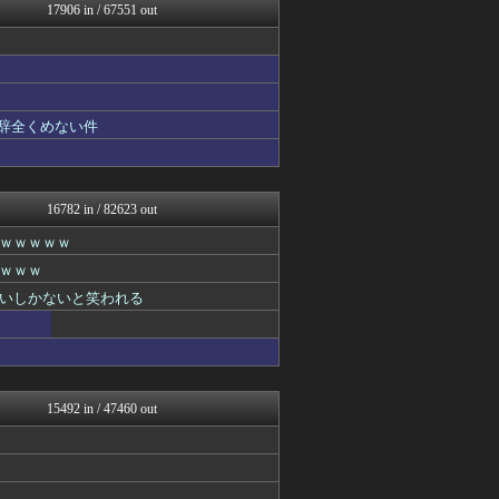
広島東洋カープまとめブログ...
17906 in / 67551 out
えっ!?またここのサイト?
正義の見方
mutyunのゲーム+αブ...
痛いニュース(ﾉ∀`)
気団談
ウマ娘まとめ速報うまろぐ
も辞全くめない件
Y速報
保守速報
パチンコ・パチスロ.com
【2ch】ニュー速クオリテ...
16782 in / 82623 out
デジタルニューススレッド
ｗｗｗｗｗ
ルフレch. - ファイア...
オレ的ゲーム速報＠刃
ｗｗｗ
フットボール速報
いしかないと笑われる
アルファルファモザイク＠ネ...
モッコスヌ〜ン
カンダタ速報
大河ドラマ2ch
修羅場ハザード -復讐・D...
がーるずレポート - ガー...
15492 in / 47460 out
漫画まとめ速報
日本第一！ニュース録
なんじぇいスタジアム＠なん...
かせまと！