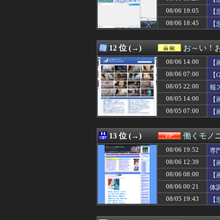
08/06 19:27
【画像あり】アメ
08/06 19:05
08/06 19:27
【悲報】食用コ
【
08/06 19:25
【驚愕】彼女と
08/06 18:45
【
08/06 19:25
【悲報】オネエ
08/06 19:23
ガリガリな「け
08/06 19:22
ジャンタルマン
12 位 (→)
お～い！
08/06 19:21
【衝撃】吉野家
08/06 14:00
【
08/06 19:20
恋愛･婚活アドバ
08/06 19:20
ヒカキンさん、「
08/06 07:00
【
08/06 19:19
【衝撃映像】ロシ
08/05 22:00
報
08/06 19:18
飼い犬のサンちゃ
08/05 14:00
08/06 19:18
うちの会社の部長
【
08/06 19:18
【広島対巨人14
08/05 07:00
【
08/06 19:16
海外「プレミアの
08/06 19:15
【キングダム 8
08/06 19:15
泳いでいる人のす
13 位 (→)
働くモノニ
08/06 19:15
俺「傘使って帰っ
08/06 19:52
専
08/06 19:15
で、財源のあては
08/06 19:15
俺「やべ終電逃し
08/06 12:39
【
08/06 19:12
24歳の嫁に性的
08/06 08:00
【
08/06 19:12
警察名乗る人物「
08/06 00:21
体
08/06 19:12
【画像】隣の家の
08/06 19:12
【衝撃】30年
08/05 19:43
【
08/06 19:11
【動画】えちえちﾃ
08/06 19:11
【モンハンワイ