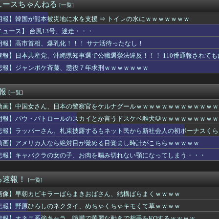
ァビ、巨人又木から逆転タイムリー！秋山も2塁打で岡本駿を援護！！
ュースちゃんねる
[一覧]
ん「育乳の成果がすごい………」ﾊﾟｼｬ→お乳エ○チ過ぎワロタｗ...
いわ新選組」改め、新党「いのちの党」爆誕！！！うおおおおおおお...
朗報】韓国が熊本被災地に水を支援 ⇒ トイレの水にｗｗｗｗｗｗｗ
h2版『モンハンワイルズ』はDLSS込みで最大1440p動...
ニュース】 台風13号、迷走・・・
025年は「わずか4人」2024年は32人が獄中死…「終身刑...
朗報】高市首相、爆乳化！！！ サナ活待ったなし！
ったら普通は旦那が文句言いに行くもんなの？
しの全力受け止めて♡ ←「またへんないきものがふえてる…」
速報】日本共産党、沖縄県知事選で公職選挙法違反！！！ 110番通報されて
ラン8位wwwwww
悲報】ジャンポケ斉藤、懲役７年求刑ｗｗｗｗｗｗｗ
新選組、「いのちの党」に党名変更ｗｗｗｗｗｗ
ムなんですけど…これ設定いくつなんですかね？
頃に出会った小学生と大人になってから再会し結婚した男、めちゃく...
速報
[一覧]
メリカ人なら絶対目が覚める目覚まし時計がこちら…凄すぎる…
動画】中国女さん、日本の警察官をケルナグールｗｗｗｗｗｗｗｗｗｗｗｗｗ
錬成で一番強いのマリータじゃね？？？
を大ヒットさせて、とんでもない売り上げが入ったぞー！」→最悪す...
朗報】パウ・パトロールのスカイとか言うドスケベ雌犬🐶ｗｗｗｗｗｗｗｗｗ
、ホーム開幕戦の第２節名古屋戦はチケット完売の見通し…国立での...
悲報】ラッパーさん、札束披露するもネット民から新社会人の初ボーナスくら
年ジャンプ』発行部数が初の100万部割れ… 国内の紙雑誌で「1...
】元五輪代表の転落…店員骨折させ逮捕の衝撃
動画】アメリカ人なら絶対目が覚める目覚まし時計がこちらｗｗｗｗｗ
メランて複数の敵に当たって戻ってくるけど
悲報】キャバクラの女の子、お肉を噛み切れない顎になってしまう・・・
】よつばとで笑顔になる・・・・
白を断るなんてあり得ない！」俺「問題はそこじゃないだろ…」→い...
ちになれる映画を教えて
る速報！
[一覧]
死に追いやられたか？→覚醒剤の入手ルート持ってるような半グレに...
画像】早朝カビキラーばらまきおばさん、結構ばらまくｗｗｗｗ
企画」がなぜ許されない？「窮屈な世の中」に住む不幸、「尊重し合...
回戦】広島、4回裏無死満塁から持丸の併殺打の間に三塁ランナーが...
悲報】野原ひろしのネクタイ、めちゃくちゃキモくて草ｗｗｗｗ
名変更を発表 新党名は...
悲報】オネエ系強キャラ、喧嘩で華麗な動きで相手をKOするｗｗｗｗ