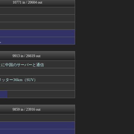
なんじぇいスタジアム＠なん...
10771 in / 20604 out
スコールちゃんねる｜２ちゃ...
軍事・ミリタリー速報☆彡
なんJミュージアム
ラビット速報
おーるじゃんる
コノユビニュース｜みんなの...
トレンドの通り道
。
がーるずレポート - ガー...
U-1 NEWS.
9913 in / 26619 out
とに中国のサーバーと通信
ッター36km（SUV）
9859 in / 23916 out