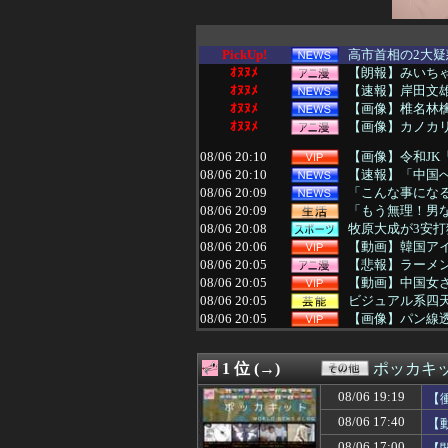
PickUp!
高市首相の2大疑
ｵﾇﾇﾒ
【朗報】みいち
ｵﾇﾇﾒ
【速報】岸田文雄
ｵﾇﾇﾒ
【画像】椎名林檎
ｵﾇﾇﾒ
【画像】カノカ
08/06 20:10
【画像】令和JK
08/06 20:10
【速報】「中国へ
08/06 20:09
「こんな事になる
08/06 20:09
「もう無理！男
08/06 20:08
牧原大成が3安
08/06 20:06
【動画】韓国ア
08/06 20:05
【悲報】ラーメン
08/06 20:05
【動画】中国女さ
08/06 20:05
ビジュアル系四天王「S
08/06 20:05
【画像】パン線
08/06 20:05
【画像】早朝カ
08/06 20:05
【画像】本田紗
1 位 (→)
ポッカキ
08/06 20:02
【海外】BABYM
08/06 20:02
【ガンダムSEE
08/06 19:19
【
08/06 20:01
今四半期のAMD
08/06 17:40
【
08/06 20:01
【速報】専門家
08/06 20:01
【8月LOH】こ
08/06 17:00