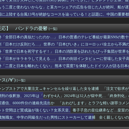
備、「電動シート」に決まる・・・ｗ
追加主張するも……
大地に日本代表の後輩３人が高級ブランドプレゼント「律儀に誕プレ...
もう二度と使わないからな」と某カーシェアの広告を信じた人が絶叫、船が遅
なんでもいい
板が…
国に上陸する台風13号が絶妙なコースを辿っている！と話題に、中国の重要
が去ったれいわ新選組、新たな党名は「いのちの党」 略称「いのち...
は利上げが必要な可能性 フィッチ
国に他愛のない対立ってある？」日本「エスカレーターの立つ位置」
反応】 パンドラの憂鬱
[一覧]
本被災地に水を支援 ⇒ トイレの水にｗｗｗｗｗｗｗ
インチタブレット｢iPlay 80 mini Tur...
外「全部日本の真似だったのか…」 日本の普通のテレビ番組が最新SNSの数
心月ちゃんのセレモニアルピッチの様子がコチラ！！！【乃木坂46...
州「日本だけ反則だろ…」 世界の『日本びいき』にヨーロッパ全土から不満
の職場では、産後のための部屋や道具が充実してる進んでる』私「へ...
外「世界で日本を死守するぞ！」 日本の消防署を訪れたちびっ子集団が世界
「つり目」ジェスチャーでタイ人に馬鹿にされる
たくないなら「お酒」をやめて 一番認知症に良くないのは「お酒」...
外「日本がキラキラして見える…」 日本の街頭インタビューに登場した女子
門家「イオンモール熊本の爆心地に…喫煙所と自販機」警察・消防「」
外「二度と日本を離れたくない」 熊本で震度7を体験したドイツ人が語る日本
をつけた後輩嫁。喜んでいたはずなのに、突然子供を拒絶するように...
の腹がヤバいｗｗｗｗｗｗｗｗｗｗｗｗ❤
して「お仕事行ってらっしゃい。持っていくの忘れるなよ？」ってメ...
(ﾉ∀`)
[一覧]
時に散歩車を押してる保育士がこちらに向かってきてた。先に行って...
バッテリー、上がる…
ャンプストアで大量注文→キャンセルを繰り返した女を逮捕 「注文で欲求が
人さん、漫画グッズの注文キャンセルを43億円分繰り返しまくり逮...
期刑の仮釈放、2025年は「わずか4人」2024年は32人が獄中死…「終身刑化
は親にも言っていない。私は元キャバ嬢で旦那は元ボーイ
同通信、6000件分の連絡先流出か 「おわびします」とラフな軽い謝罪コメ
改めて思うけど突然変異かってくらいメインストーリーがめちゃくち...
社「水道出しっぱなしになっていませんか？」俺「猫が飲むように...
ット空間ほど賛成論が強くない？女系天皇、養子子息の皇位継承など…皇室の
にデビュー曲が“80万枚”大ヒット！「ビューティ・ペア」が女子...
とは
4歳無職女、中学の同級生だった男性にストーカーして逮捕 全く親しくないの
大西沙織さん、意外と代表作が無いｗｗｗｗ
ランキング1位の女がヤバいwwwwwwwww