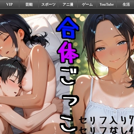
VIP
芸能
スポーツ
アニ漫
ゲーム
YouTube
生活