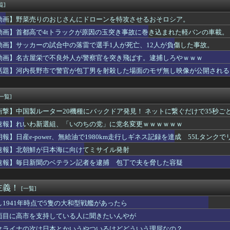
ァウル ③空振り三振 ←思いついた選手
覧]
「申し訳ないが消費税1%になったらその分商品代を値上げするわ」...
動画】野菜売りのおじさんにドローンを特攻させるおそロシア。
本部「今年のロシア軍死傷者24万人…新規兵力の募集規模を上回る...
FAMILY』のヨルさん、露出狂の痴女たちに目をつけられてし...
動画】首都高で4tトラックが原因の玉突き事故に巻き込まれた軽バンの車載。
車、複数の駅で「チ〇ポッ❤」という構内アナウンスが流れる騒ぎw...
動画】サッカーの試合中の落雷で選手1人が死亡、12人が負傷した事故。
これは酷い…京都市でマイナンバーカードを持たない29万人がポイ...
動画】名古屋栄で不良外人が警察官を突き飛ばす。逮捕しろやｗｗｗ
e、Geminiが大赤字、史上初のマイナスキャッシュフローに...
ツ：夕刻ロベルの初見プレイ！？気になっていたNIKKEを初めて...
話題】河内長野市で警官が包丁男を射殺した場面のモザ無し映像が公開される
いとできないだろうと思う事
していた財務省の面目が丸潰れに、減税が決まった途端に市場が動き...
[一覧]
衝撃】中国製ルーター20機種にバックドア発見！ ネットに繋ぐだけで35秒ご
速報】れいわ新選組、「いのちの党」に党名変更ｗｗｗｗｗｗ
朗報】日産e-power、無給油で1980km走行しギネス記録を達成 55Lタンクでリ
速報】北朝鮮が日本海に向けてミサイル発射
速報】毎日新聞のベテラン記者を逮捕 包丁で夫を脅した容疑
主義！
[一覧]
し1941年時点で5隻の大和型戦艦があったら
面目に高市を支持している人に聞きたいんやが
クライナの次は日本とかいうやついるけどどういう理屈なの？