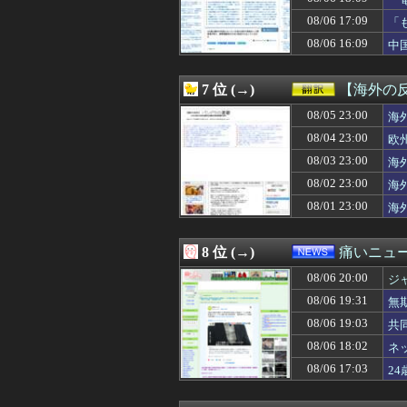
08/06 19:45
車で要らない装
と
08/06 19:45
◆日本代表◆鎌田
08/06 17:09
「
08/06 19:45
バズり目的でも
看
08/06 16:09
中
08/06 19:44
【速報】山本太郎
08/06 19:42
円相場の上昇に
08/06 19:41
海外「お前らの
7 位 (→)
【海外の
08/06 19:41
【朗報】韓国が熊
08/06 19:41
08/05 23:00
ALLDOCUBE､8.8
海
08/06 19:40
ノーバン！瀬戸口
08/04 23:00
欧
08/06 19:40
テレビ『アメリカ
08/03 23:00
海
08/06 19:40
中国人観光客、
08/06 19:40
「認知症」になり
08/02 23:00
海
08/06 19:40
【熊本地震】専
08/01 23:00
海
08/06 19:39
我が子と同じ名前
08/06 19:39
【画像】巨乳JD
08/06 19:39
嫁にお弁当を用意
8 位 (→)
痛いニュース
08/06 19:39
車庫から車を出す
08/06 20:00
08/06 19:38
ワイのバイクの
ジ
08/06 19:35
【画像】32歳美
08/06 19:31
無
08/06 19:35
旦那との出会い
08/06 19:03
共
08/06 19:35
【ポケモンSV】
08/06 19:35
マンション管理会
08/06 18:02
ネ
08/06 19:34
プロレスラーなの
果
08/06 17:03
2
08/06 19:34
【悲報】声優の
08/06 19:33
【画像】美人犯罪