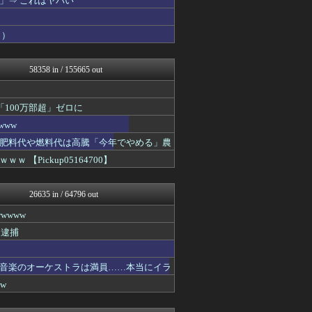
」⇒ これはヤバい
資格ちゃんねる
コンテンツ・声優 | ラブ...
り）
投資ちゃんねる
保守速報
えすえすログ
58358 in / 155665 out
哲学ニュースnwk
登山ちゃんねる
痛いニュース(ﾉ∀`)
100万部超」ゼロに
ラーメン速報｜2chまとめ...
アルファルファモザイク＠ネ...
www
1000mg
肥料代や燃料代は高騰「今年でやめる」農
明日は何を食べようか
Pickup05164700】
ミニゴブ速報 ～グラブルま...
アナきゃぷ速報
プリキュアのまとめ
26635 in / 64796 out
footballnet【サ...
パカ娘速報！！ウマ娘まとめ...
wwww
ゲーム実況者速報＠YouT...
り逮捕
ああ言えばForYou
乃木通 乃木坂46櫻坂46...
みそパンNEWS
音楽のオーケストラは満員……本当にイラ
修羅場まとめ速報
w
Ask Reddit まと...
けおけお速報
韓国ニュース反応まとめ