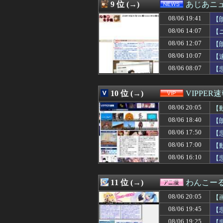
08/06 19:33
カープ小園＆フ
9 位 (→)
あじあニ
08/06 19:33
【ｼｺ画像】女さ
08/06 19:41
08/06 19:32
【超絶朗報】「れ
【
08/06 19:32
メディア「Switc
08/06 14:07
【
08/06 19:31
無期刑の仮釈放、2
08/06 12:07
【
08/06 19:31
妻が嫌な目にあ
08/06 19:31
【ウマ娘】わた
08/06 10:07
【
08/06 19:30
FE万紫千紅、アマ
08/06 08:07
【
08/06 19:30
【速報】れいわ
08/06 19:30
昨日打ったアイ
08/06 19:30
【画像】大学生の
10 位 (→)
VIPPER
08/06 19:30
【衝撃動画】ア
08/06 20:05
【
08/06 19:30
【FEH】今回の
08/06 19:30
「成人向けゲーム
08/06 18:40
【
08/06 19:30
【サッカー】鹿島
08/06 17:50
【
08/06 19:30
【悲報】『週刊少
08/06 19:30
08/06 17:00
【卵パック強盗
【
08/06 19:30
ドラクエのブー
08/06 16:10
【
08/06 19:29
【おすすめ漫画
08/06 19:29
女子「貴公子の告
08/06 19:29
ハッピーな気持
11 位 (→)
わんこー
08/06 19:29
みいちゃんはなぜ
08/06 20:05
【
08/06 19:29
松のや「ママ応援
08/06 19:28
【広島対巨人14
08/06 19:45
【
08/06 19:28
れいわ新選組、党
08/06 19:25
【