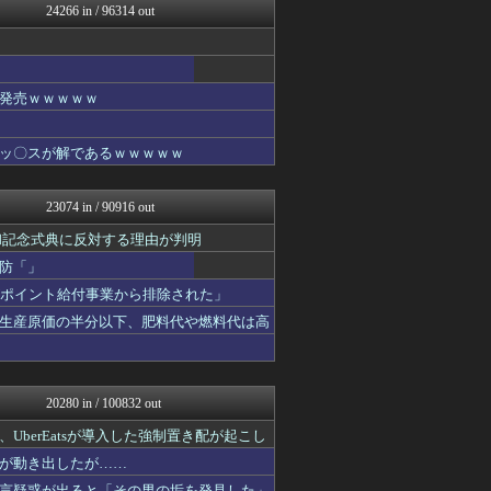
24266 in / 96314 out
ニチカン！
スターライト速報 -遊戯王...
エアライン本舗
カンダタ速報
乃木坂46まとめ 乃木りん...
発売ｗｗｗｗｗ
はーとらいふ -出会い・子...
素敵な鬼女様
ッ〇スが解であるｗｗｗｗｗ
はーとらいふ -出会い・子...
国難にあってもの申す！！
なんじぇいスタジアム＠なん...
23074 in / 90916 out
働くモノニュース : 人生...
ファイターズ王国＠日ハムま...
和記念式典に反対する理由が判明
【サッカー まとめ】サカラ...
防「」
ラビット速報
がポイント給付事業から排除された」
なんじぇいスタジアム＠なん...
思考ちゃんねる
生産原価の半分以下、肥料代や燃料代は高
ぴこ速(〃'∇'〃)？
バスケまとめ・COM
はーとらいふ -出会い・子...
はーとらいふ -出会い・子...
20280 in / 100832 out
異世界転生まとめ速報
なんじぇいスタジアム＠なん...
berEatsが導入した強制置き配が起こし
もきゅ速(*´ω`*)人(...
が動き出したが……
わんこーる速報！
言疑惑が出ると「その男の垢を発見した」