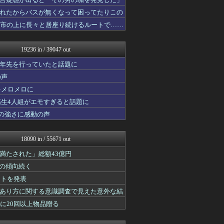
V速ニュップ
WorldFootball...
れたからバスが無くなって困ってたりこの
育児板拾い読み
都市の上に長々と居座り続けるルートで……
もえるあじあ(･∀･)
かせまと！
海外の万国反応記＠海外の反...
19236 in / 39047 out
あじあニュースちゃんねる
理想ちゃんねる
十年先を行っていたと話題に
坂道情報通～乃木坂46まと...
の声
修羅ママ速報
をメロメロに
にゅーすアルー！
スコールちゃんねる｜２ちゃ...
高生4人組がエモすぎると話題に
おーるじゃんる
の強さに感動の声
鬼女はみた -修羅場・恋愛...
なんJミュージアム
はーとらいふ -出会い・子...
18090 in / 55671 out
はーとらいふ -出会い・子...
サイ速
満たされた」総額43億円
アニゲー速報
」の傾向続く
子育てちゃんねる
ントを発表
アルセウス速報＠ポケモンま...
不思議.net - 5ch...
あり方に関する意識調査で見えた意外な結
筋肉速報
に20回以上物品贈る
おたくみくす 声優まとめ
いたしん！