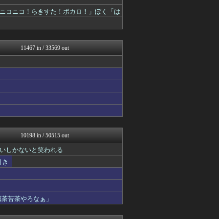
筋肉速報
えっ!?またここのサイト?
ニコニコ！らきすた！ボカロ！」ぼく「は
大河ドラマ2ch
いたしん！
おうまがタイムズ
気団談
11467 in / 33569 out
痛いニュース(ﾉ∀`)
ウマ娘まとめ速報うまろぐ
芸能人の気になる噂
Vtuberまとめるよ～ん
日刊やきう速報
ぴこ速(〃'∇'〃)？
Y速報
アルファルファモザイク＠ネ...
WorldFootball...
【2ch】ニュー速クオリテ...
10198 in / 50515 out
気団まとめ-噫無情-｜嫁・...
いしかないと笑われる
キニ速
PlaySphere | ...
引き
パチンコ・パチスロ.com
ウマ娘うまぴょい速報
修羅場ハザード -復讐・D...
漫画まとめ速報
滅茶苦茶やろなぁ」
日本第一！ニュース録
ぶる速-VIP