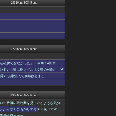
23316 in / 95345 out
アルセウス速報＠ポケモンま...
なんJミュージアム
アルファルファモザイク＠ネ...
かせまと！
おーるじゃんる
U-1 NEWS.
トレンドの通り道
あじあニュースちゃんねる
なんじぇいスタジアム＠なん...
修羅場ライフ速報
22798 in / 87596 out
資格ちゃんねる
まにゅそく 2chまとめニ...
女子アナお宝画像速報－5c...
液を確保できなかった」※今回で4回目
アニチャット
ンドン五輪は銅メダルはく奪の可能性「審
わんこーる速報！
FGOまとめ速報
地帯に洪水流入で崩壊はじまる
不思議.net - 5ch...
海外トークログ
watch＠２ちゃんねる
修羅の華-家庭・生活まとめ
19560 in / 97506 out
痛いニュース(ﾉ∀`)
GUNDAM.LOG｜ガン...
ロー番組の最終回を見ているような気分
PCパーツまとめ
とかってところがリアリティありすぎ
凹凸ちゃんねる 発達障害・...
手男性研究者は……