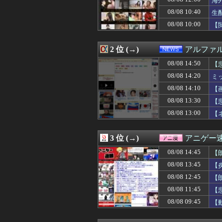
海
08/08 14:29
【悲報】NGT48
08/08 10:40
生
08/08 14:29
俺「土日は鬼ごっ
08/08 10:00
08/08 14:29
東京駅近くに「地
【
08/08 14:28
【悲報】コメ卸大
08/08 14:28
【悲報】山田哲人
2 位 (→)
アルファ
08/08 14:25
【Horizon】
08/08 14:25
【悲報】彼女にペ
08/08 14:50
【
08/08 14:24
日米のレアアー
W
08/08 14:20
ミ
08/08 14:23
【朗報】高瀬くる
08/08 14:20
【朗報】みい山作
08/08 14:10
【画
08/08 14:20
ミッチーこと及
08/08 13:30
【
08/08 14:20
小池百合子知事、
08/08 13:00
【
08/08 14:19
小津玲奈ちゃん
08/08 14:19
【画像】佐倉綾音
08/08 14:19
【画像】あのち
3 位 (→)
アニゲー
08/08 14:18
【悲報】デスノ
08/08 14:17
シカホワGM「ム
08/08 14:45
【
08/08 14:15
住み込み先の工場
08/08 13:45
【
08/08 14:15
積水ハウス「地面
08/08 14:12
08/08 12:45
【物議】沖縄の大
【
08/08 14:12
嫁が頻繁に転職
08/08 11:45
【
08/08 14:12
女子高校生が学
08/08 09:45
【
08/08 14:10
【画像】秘湯ロ
08/08 14:10
【驚愕】名作『HU
08/08 14:10
【悲報】39歳の