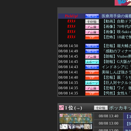
PickUp!
医療用手袋の備蓄
ｵﾇﾇﾒ
【動画】自動ド
ｵﾇﾇﾒ
【画像】70年
ｵﾇﾇﾒ
【画像】咲-Sa
ｵﾇﾇﾒ
【恐怖】18歳で
08/08 14:50
【悲報】堀大輔さ
08/08 14:49
「感動のフィナー
08/08 14:45
【朗報】Vtub
08/08 14:45
【朗報】G大阪
08/08 14:43
インドネシアに「
08/08 14:41
美味しんぼ強さラ
08/08 14:40
【悲報】親「う
08/08 14:35
【巨人対ヤクルト1
08/08 14:35
【悲報】ワイ、徹
08/08 14:35
【愕然】女性A「
08/08 14:35
【試合実況】ヤクルト
08/08 14:35
【画像】 シャ
1 位 (→)
ポッカキ
08/08 14:35
中居正広が熊本
08/08 14:34
プロレスラーの
08/08 13:40
【
08/08 14:33
【NBA】最も
08/08 13:00
【
08/08 14:32
［社説］永住厳
08/08 14:30
【サッカー】冨安
08/08 12:00