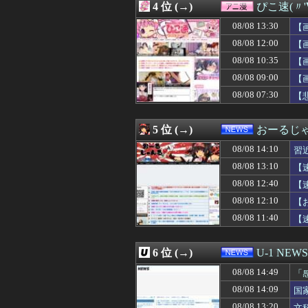
4 位 (→)
ぴこ速(〃'
08/08 14:10
ゴマゾウってよ
08/08 14:10
【動画】JKさん
08/08 13:30
【
08/08 14:10
【画像】女子プロゴ
08/08 12:00
【
08/08 14:10
【琵琶湖三市同時
08/08 10:35
08/08 14:10
習近平政権｢日本
【
08/08 14:09
国家予算が枯渇し
08/08 09:00
【
08/08 14:09
【動画】早見沙織
08/08 07:30
【
08/08 14:07
【ニュース】 
08/08 14:07
パ・リーグBクラス
08/08 14:06
入院中の息子がい
5 位 (→)
おーるじ
08/08 14:06
【朗報】誤って脳
08/08 14:06
【動画】野犬の
08/08 14:10
習
08/08 14:05
【動画】野球観
08/08 13:10
【
08/08 14:05
【朗報】NIKK
08/08 12:40
08/08 14:05
【悲報】東大生、
【
08/08 14:05
【FGO】邪馬台
判
08/08 12:10
【
08/08 14:05
【悲報】居酒屋「
08/08 11:40
【
08/08 14:05
韓国人「『日本ビ
08/08 14:03
【琵琶湖三市同時
08/08 14:03
レストランで毎回
6 位 (→)
U-1 NEWS
08/08 14:02
国税不祥事、「
08/08 14:02
【ガンダムBD R
08/08 14:49
「
08/08 14:01
【AM4】さすが
に
08/08 14:09
国
08/08 14:01
【悲報】『自認レ
る
08/08 13:20
文