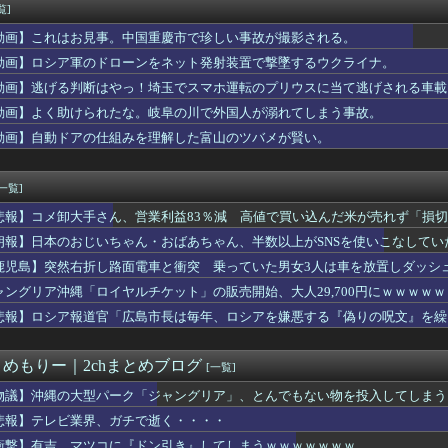
護神・ディアスが逆転サヨナラホームランを被弾…泥沼の7連敗
覧]
ター」公演のセットリストはコチラ！！！
動画】これはお見事。中国重慶市で珍しい事故が撮影される。
くヤりたくてブスと付き合ったらｗｗｗｗｗｗｗｗｗｗｗwwww
パー堀大輔、涙を流す
動画】ロシア軍のドローンをネット発射装置で撃墜するウクライナ。
さん主演の「踊る」スピンオフ作品、結局撮影中止が決定wwwww...
動画】逃げる判断はやっ！埼玉でスマホ運転のプリウスに当て逃げされる車載
の研究者支援制度を導入、それに対して子育て負担に苦しむ若手男性...
動画】よく助けられたな。岐阜の川で外国人が溺れてしまう事故。
ぎっくり腰のお知らせ…【乃木坂46】
ル
動画】自動ドアの仕組みを理解した富山のツバメが賢い。
ンターならぶっちゃけ逆転ホームランだろ
手マンでイケオラーッ！」彼女「ま、待ってワイくんッ！」→こうな...
[一覧]
悲報】コメ卸大手さん、営業利益83％減 高値で買い込んだ米が売れず「損
朗報】日本のおじいちゃん・おばあちゃん、半数以上がSNSを使いこなしてい
鹿児島】突然右折し路面電車と衝突 乗っていた男女3人は車を放置しダッシ
ャングリア沖縄「ロイヤルチケット」の販売開始、大人29,700円にｗｗｗｗ
悲報】ロシア報道官「広島市長は毎年、ロシアを嫌悪する『偽りの呪文』を繰
張
とめもりー｜2chまとめブログ
[一覧]
物議】沖縄の大型パーク「ジャングリア」、とんでもない物を投入してしまう
悲報】テレビ業界、ガチで逝く・・・・
衝撃】有吉、マツコに『ドン引き』してしまうｗｗｗｗｗｗｗ