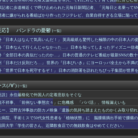
で正常な脳組織を誤摘出された50代女性、手足も動かせず自発呼吸...
さん（56）結婚ｗｗｗｗｗ
輩記者に歩道橋近くで呼び止められた元毎日新聞記者、「元毎日と名乗ってS
】俺はこの衣装の再現を諦めてないぞ【蓮ノ空】
聴者に嫌がられる番組ばかり作ったフジテレビ、自業自得すぎる立場に陥って
ブラチラ、お尻くっきり、Y字開脚！！
とかいう人気キャラwww
さん、SAO新作にブチギレか……
反応】 パンドラの憂鬱
[一覧]
木、長尾に表計算ソフトの便利さを理解らせる『エクセルに感動して...
性的すぎる太もも公開wwwwwwwww
外「日本人はなんて気高いんだ！」 英高級紙も驚愕した極限の中の日本人の
】新台附属フリーズ高校にふさわしい激アツ寄せ書きで全力応援！
外「日本なんて行くんじゃなかった…」 日本を知ってしまったディズニー信
店「うなぎのかば焼き」で食中毒 男女14人が発熱や腹痛など訴え...
外「全部日本の真似だったのか…」 日本の普通のテレビ番組が最新SNSの数
、秋葉原に大集結ｗｗｗｗｗｗｗｗｗｗｗｗｗｗｗｗｗｗｗ
on®のキャラクターたちは、みんなで海に行くそうですよ🚃
州「日本だけ反則だろ…」 世界の『日本びいき』にヨーロッパ全土から不満
イレブン、ついに神商品を販売ｗｗｗ
外「世界で日本を死守するぞ！」 日本の消防署を訪れたちびっ子集団が世界
会、外国人審判を性接待で買収しまくっていた事が判明
飲食”複数の早大生が関与か 大学が異例の注意喚起
n: Fighting Souls』デッドプールになら...
(ﾉ∀`)
[一覧]
W杯視聴に4900ウォン払えって？国民が殺到するはずが、NAV...
「大谷の今の成績、漫画でもこうはならない」
社説］永住厳格化で外国人の定着意欲をそぐな
ん(26)、縛られてムチムチお乳が強調されてしまう
税不祥事、「前例ない事態次々」に危機感 「パパ活」、情報漏えいも
くに「地下シェルター」整備を正式表明…小池百合子知事「多くの方...
ニー、辺野古沖事故の防カメ映像「遺族の気持ち踏まえたものかくみ取り切れ
ドショーで8番出口が地上波初放送wwwwwwwww
うちの子には絶対にゲームさせないしテレビも見させない！！！！！...
大病院、手術ミスで50代女性患者を「植物状態」に 脳腫瘍摘出手術で腫瘍
道大さん、青森ねぶた祭を楽しむ
稲田大学「学生の皆さん、近隣飲食店での無銭飲食はやめてください」
自動車から執拗な煽り運転を受けていた。その数分後、思わぬ結末を...
接待だけではなかった…韓国サッカー協会役職員、遊興・ゴルフに2...