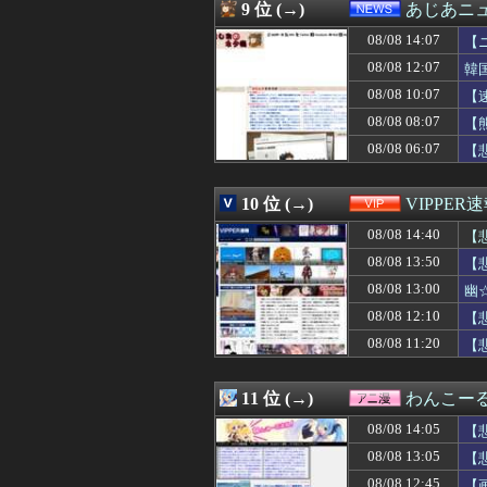
08/08 13:55
中国SNS「アニ
9 位 (→)
あじあニ
08/08 13:50
【ヤバ過ぎ】有名生
08/08 14:07
08/08 13:50
【悲報】東科大医
【
08/08 13:50
SES10年目の
08/08 12:07
韓
08/08 13:48
誤って脳幹を摘出
08/08 10:07
【
08/08 13:47
令和八年八月八日
08/08 13:45
【炎上】38歳の
08/08 08:07
【
08/08 13:45
お弁当の思い出
08/08 06:07
【
08/08 13:45
SES10年目の
08/08 13:42
9連休で良い
08/08 13:41
【朗報】元日テレ
10 位 (→)
VIPPER
08/08 13:40
【修羅場】母『久
08/08 14:40
【
08/08 13:40
中国人の子供が
08/08 13:40
【エロ画像】ビ
08/08 13:50
【
08/08 13:40
こんなんで支持さ
08/08 13:00
幽
08/08 13:39
嫁「そのLINE
08/08 13:39
08/08 12:10
【朗報】日本のお
【
08/08 13:39
毎日可愛くて美人
08/08 11:20
【
08/08 13:38
【悲報】小野田紀
08/08 13:38
シュート選手が
08/08 13:35
1、2年生の間で
11 位 (→)
わんこー
08/08 13:35
ハードオフで30
08/08 14:05
【
08/08 13:35
【速報】ウマ娘
08/08 13:35
【驚愕】インスタ
08/08 13:05
【
08/08 13:34
国税職員、税務調
08/08 12:45
【