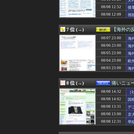
08/08 14:00
【衝撃】京大病院
08/08 14:00
【朗報】及川光博
08/08 12:52
後
08/08 14:00
【ラブライブ！
08/08 12:09
視
08/08 14:00
TBS新人アナ 
08/08 14:00
ドラクエのゼシカ
08/08 14:00
【悲報】ナカイド
7 位 (→)
【海外の
08/08 14:00
【にじさんじ】五
08/08 14:00
08/07 23:00
小川彩、始球式で
海
08/08 14:00
【にじ甲2026
08/06 23:00
海
08/08 14:00
ドン・キホーテ露
08/05 23:00
海
08/08 14:00
【朗報】オタク
08/08 14:00
PlayStati
08/04 23:00
欧
08/08 14:00
【画像】セブン
08/03 23:00
海
08/08 14:00
韓国サッカー協
08/08 14:00
【早稲田】“無銭
08/08 14:00
『MARVEL Tōko
8 位 (→)
痛いニュース
08/08 14:00
韓国人「まさか…
08/08 14:32
08/08 14:00
【衝撃】韓国人
［
08/08 14:00
【画像】吉川愛さ
08/08 14:02
国
08/08 14:00
【東京】東京駅近
08/08 13:31
デ
08/08 14:00
【朗報】金曜ロー
08/08 13:59
【画像】クソ親「
08/08 13:00
京
08/08 13:59
元巨人・小笠原
08/08 12:31
早
08/08 13:57
ツーリング中に軽
08/08 13:55
【韓国】審判の性