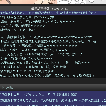
最新記事情報 - 08/08 14:51
放出の方針固める 高市総理が表明へ 中東情勢の影響で原料「ナフ...
アの仕組みを理解した富山のツバメが賢い。
代の漫画、あまりにも時代を先取りしすぎていたｗｗｗｗ
ki-の大星淡の能力が判明ｗｗｗｗｗ
無期懲役になった奴、怖い・・・
ん、実は仮眠を取っていたWWWWWWWWWWWWWWWWWWW...
レだ」と某野党が達成した偉業に称賛の声が殺到、なんかヒーロー番...
er界、新たなる『弱男の姫』が爆誕ｗｗｗｗｗｗｗｗｗｗｗ
が浦和、初戦から大盛り上がりの展開となるｗｗｗ
ドラえもん」という名前の市民が16人、「のび太」は181人
ンキング(食べ物版)つくったwwwwww
ちの子にはゲームは買い与えません。本だけで十分」→結果ｗｗｗ
8回戦】5（右） 笹原 操希 6（捕） 岸田 行倫
夜で同人ｴﾛｹﾞをやったけど満足できず
私だったら赤ちゃん殴ってる」女性B「分かる。イヤイヤ期で絶対コ...
vs巨人 8/8/15:00 先発 高橋
ウエッセン公式、またこういうのでいい丼をポスト
ット
地震被災地に人知れず多額寄付
[一覧]
テーマ曲ってハンセンと猪木しか知られていないよなｗ
エロ画像】ビリー・アイリッシュ、マ○コ（女性器）披露
優れたセンターが揃っていた年代はいつなのか
閲覧注意】村に降りてきた熊、2人を殺すも、怒り狂う100人の村人に囲まれ
格化で外国人の定着意欲をそぐな
健洋、プレミアリーグ・クリスタルパレス加入を発表！ 背番号17...