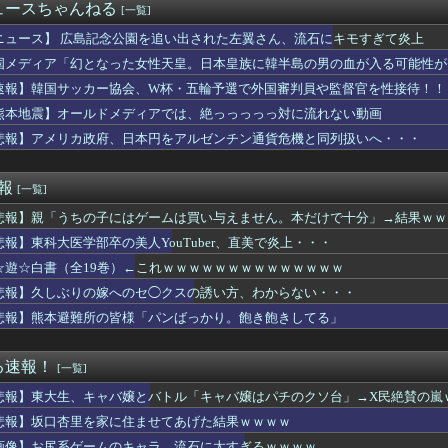
メの世界が現実に」日本の高校生の様子に「青春」「うらやましい」...
ュースちゃんねる
[一覧]
き物YouTuber、不倫相手が未成年と知ってドン引きの結末...
学部卒の美人YouTuber、直美で炎上・・・
ニュース】 広島記念公園を追い出された左翼さん、流石にキモすぎて炎上
ワイ、転職するか迷う
国メディア「幻となった女性天皇。日本皇族に韓半島の男の血が入る可能性が
された女性､重篤な植物状態だが､意識は正常で何かを思考している...
速報】韓国サッカー協会、W杯・五輪予選で外国審判員や監督官を性接待！！
、役所窓口には朝から婚姻届を持ったカップルの列「この日に提出し...
現役格闘家さん「批判覚悟で言います。19歳の彼女と結婚しました...
熊本地震】オールドメディアでは、絶っっっっっ対に流れない動画
悲報】アメリカ政府、日本円をアルゼンチン通貨危機と同列扱いへ・・・
ワイ、転職するか迷う
女子アナ脊山麻理子さん(46)イメージDVDを出してしまう（画...
速報
[一覧]
々に会わない？』俺「いいよ」→ 小さいころに生き別れた母と妹が...
悲報】親「うちの子にはゲームは買い与えません。本だけで十分」→結果ｗｗ
溺れ、周りに助けを乞う父親と、スマホを向けてインプレ稼ぎの見物人
リー・アイリッシュ、マ○コ（女性器）披露
悲報】東科大医学部卒の美人YouTuber、直美で炎上・・・
れると思ってんの？ 〜 《お子様ランチの日の丸はどうなるの？》...
☆遊☆白書（全19巻）←これｗｗｗｗｗｗｗｗｗｗｗｗｗｗ
気持ち悪い！離婚して！」俺「ウワキじゃないのに？」→ママ友との...
じいちゃん・おばあちゃん、半数以上がSNSを使いこなしていたｗ...
悲報】久しぶりの嫁へのセ◯クスの誘い方、わからない・・・
だと言ってくれる夫。いつフィルターが外れて私がただのデブスおば...
悲報】熊本避難所の皆様「パンばっかり。飽き飽きしてる」
美大臣「外国人が予想以上に増えている！」 ← 自民党が自ら受け...
結婚を発表、ネモ選手とウメハラ選手が婚姻届の証人に。
欠席者が多数出ているのに閉鎖しなかったせいで私立高一般入試週の...
る速報！
[一覧]
00円のこのノートパソコン見つけたんだけどどうですか？
悲報】東大生、キャバ嬢とバトル「キャバ嬢はパチのクソ台」→X民絶賛の嵐
声優さん、結婚ｗｗｗｗｗｗｗｗ
女さん、とんでもないものをアップしてしまいコメ欄閉鎖ｗｗｗｗｗ...
悲報】坂口杏里を家に住ませてあげた結果ｗｗｗｗ
査で知り合った女性から1億5000万円を受け取り、競艇で3億円...
画像】お尻系ゲームのキャラ、流石に太すぎるｗｗｗｗ