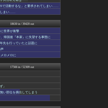
哲学ニュースnwk
キニ速
NSで活動するな」と要求されてしまい……
コンテンツ・声優 | ラブ...
しまい……
アナきゃぷ速報
ああ言えばForYou
ゲーム実況者速報＠YouT...
18630 in / 39420 out
VTuberNews
乃木通 乃木坂46櫻坂46...
姿に世界が衝撃
Vtuberまとめるよ～ん
者、帰国後『本家』に失望する事態に
明日は何を食べようか
十年先を行っていたと話題に
アナ速‐女子アナ画像速報
ゆるゲーマー遅報
の声
【2ch】ニュー速クオリテ...
をメロメロに
マジキチ速報
みそパンNEWS
けおけお速報
17566 in / 52309 out
韓国ニュース反応まとめ
ニチカン！
お～い！お宝
常識的に考えた
ず」
カンダタ速報
まとめたニュース
の無い部位を摘出してしまう
なんじぇいスタジアム＠なん...
素敵な鬼女様
【サッカー まとめ】サカラ...