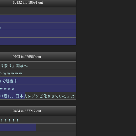
なんじぇいスタジアム＠なん...
10132 in / 18691 out
ROMれ！ペンギン(AKB...
バズッター速報
かせまと！
なんじぇいスタジアム＠なん...
。
U-1 NEWS.
坂道情報通～乃木坂46まと...
ねこのあまやどり
乃木坂46まとめ 乃木りん...
まとめCUP
9705 in / 26960 out
切り祭り」開幕へ
たｗｗｗｗｗ
ュで逃走中
ｗｗｗｗｗ
り返し、日本人をゾンビ化させている」と
9484 in / 57212 out
！！！！！