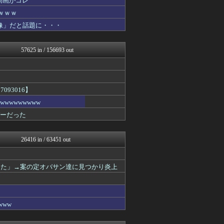
動画がコレ
AKB48タイムズ（AKB...
ｗｗｗ
修羅場ハザード -復讐・D...
像」だと話題に・・・
日本第一！ニュース録
保守速報
なんじぇいスタジアム＠なん...
57625 in / 156693 out
fig速
バズッター速報
軍事・ミリタリー速報☆彡
WWW
℃-ute派なんday
ぶる速-VIP
093016】
アルファルファモザイク＠ネ...
wwwwwww
キムチ速報
バーだった
坂道情報通～乃木坂46まと...
芸能人の気になる噂
芸能人の気になる噂
26416 in / 63451 out
アニはつ -アニメ発信場-
なんじぇいスタジアム＠なん...
鬼女の宅配便 - 修羅場・...
した」→案の定オバサン達に見つかり炎上
まとめCUP
NEWSまとめもりー｜2c...
浮気ちゃんねる
ゴールデンタイムズ
ww
まとめ芸能＠美女画像まとめ...
デジタルニューススレッド
気団まとめ-噫無情-｜嫁・...