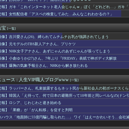
高の男子アスリート」か W杯で圧巻の活躍を受けて米メディアが称...
の巨乳女さん、ノーブラお○ぱいがエ口過ぎるｗｗｗｗｗｗｗｗｗｗ...
悲報】ガキ「これインターネット老人会じゃんｗ」ぼく「どれどれ…」ガキ「
】ご注文はうさぎですか癒される・・・・
…」
悲報】女性配信者「アスペの検査してみた…みんなこれわかるの？」
くなった理由 2位は「自分がしたくなくなった」、1位は…
医療費未払い」が多すぎて病院が外人の治療を断るようになってしま...
事をめぐる妻の不満に「言ってくれたら済む話やん」になるみ「バイ...
お宝
[一覧]
沖事故の防カメ映像「遺族の気持ち踏まえたものかくみ取り切れず」
画像】吉川愛さん(26)、縛られてムチムチお乳が強調されてしまう
トオの水着は叡智なスリングショットじゃなくて多分これ。
、あやうく「おパンツ」がお見えになってしまうwwwww
画像】元モデルのTBS新人アナさん、プリケツ
】なんで椎名さんの☆は伸び悩んだんや？
画像】NHK女子アナさん、あずにゃんのあずにゃんが張ってしまう
トバンクに8勝3敗だった西武ライオンズさん 気が付いたら9勝9...
ki-の大星淡の能力が判明ｗｗｗｗｗ
画像】小倉ゆうか(27)さん、7年ぶり『FRIDAY』表紙で神ボディ大解放
、完売！
朗報】爆胸の気象予報士さん、NHKから解き放たれる
さん主演の「踊る」スピンオフ作品、結局撮影中止が決定wwwww...
ン代表ＭＦロドリ、レアル入り目前から一転、バルサ加入へ 現地メ...
10,000人以上死亡、ほとんどが高齢者で若者は元気・・・
ュース : 人生VIP職人ブログwww
[一覧]
嫁のピアノを兄嫁が欲しがり親も譲れと言い出した結果…ｗｗｗｗ
悲報】ラッパーさん、札束披露するもネット民から新社会人の初ボーナスくら
さん、Ｘを更新「妻から『ハグでもしてみっか』と言われました」ｗ...
2027年3月期 第1四半期 決算関連資料公開。ゲーム事業は...
悲報】韓国人「え待って、何で日本の避難所って10年前と同レベルなの(ドン
とある魔術の禁書目録2は喰種を超える事を意識して作ってるだけあ...
悲報】ロシア、じわじわと逝き始める
ライアン役の衣川里佳さんがご結婚！おめでとうございます！
悲報】「果糖」が「がん転移」を促すと判明
ポーツ選手を挙げるたびに「Ｂ専」と決めつけられる私。ちゃんと否...
きて過去最高益、2000年のアニメ放送当時を上回る
水ハウス「地面師に55億円騙し取られた…」 ワイ「はえーかわいそう…会社
議選に30人擁立方針 神谷代表「新しい選択肢を」
我慢すれば怒りは収まる」って言うけど・・・