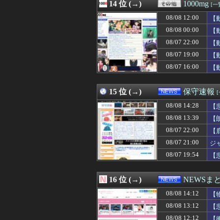
08/08 13:26
14 位 (→)
ドジャース、守
1000mg
[一
08/08 13:25
「夢のポップス
08/08 12:00
【
08/08 13:25
【悲報】とにか
08/08 13:23
08/08 00:00
ショートスリー
【
08/08 13:21
【悲報】佐藤二朗
08/07 22:00
【
08/08 13:20
文科省が女性専用
08/07 19:00
【
08/08 13:19
金川紗耶ちゃん、
08/08 13:19
これでほぼナム
08/07 16:00
【
08/08 13:18
でも大野愛実セ
08/08 13:18
ワイ「オラーッ！
15 位 (→)
保守速報
08/08 14:28
【
08/08 13:39
【
08/07 22:00
【
08/07 21:00
ジ
08/07 19:54
【
主
16 位 (→)
NEWSま
08/08 14:12
【
08/08 13:12
【
08/08 12:12
【