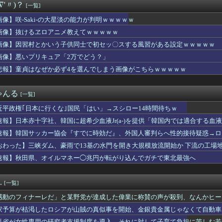
∇'〃)？
[一覧]
く見たら結構可愛くない？
、M字開脚しながら登校するｗｗｗwｗｗｗｗｗｗｗｗ❤
画像】咲-Saki-の大星淡の能力が判明ｗｗｗｗｗ
ルファー馬場咲希(175cm)選手、ガチででかすぎる 【Pi...
画像】抜けるヱロアニメ教えてｗｗｗｗｗ
花火大会】花火大会は本当に開催されるのか…ＨＰで観覧券販売も消...
に行くな｣国民「はい」→スシロー14時間待ちｗ
画像】因習村とかいう子供同士で初セッ〇スする風習がある設定ｗｗｗｗｗ
たロシアが山賊の真似事を開始、金銀貴金属じゃなくて自動車とかっ...
画像】悪いプリキュア「2万でどう？」
のフルコースが楽しめるアニメ発見されるwwwwwww
悲報】童貞はなぜか必ず4を選んでしまう画像がこちらｗｗｗｗｗ
広島記念公園を追い出された左翼さん、流石にキモすぎて炎上
「ロッテ」「オリックス」「楽天」👈これwwwwwwwwwww...
るネトゲ仲間にSwitchを譲った。それから数年後、病気で生活...
ゃんる
[一覧]
幹を摘出された女性､重篤な植物状態だが､意識は正常で何かを思考...
群れに襲われた男性、とんでもない方法で制圧するｗｗｗｗｗｗｗ
近平政権｢日本に行くな｣国民「はい」→スシロー14時間待ちｗ
戦女子さん、えちえちダンスのシコリティが高すぎたｗｗｗｗｗｗ
速報】日本赤十字社、韓国に超希少血液Jr(a-)を提供「韓国内では適合する血
Eとペルソナのえちえちコラボ、実装キャラ発表ｗｗｗ
キャバ嬢とバトル「キャバ嬢はパチのクソ台」→X民絶賛の嵐ｗｗｗ...
速報】韓国サッカー協会『すでに時効だ』、外国人審判らへ性的接待疑惑→ロ
国の魔王。卑弥呼の強化つよい…デスチェンジしないなら最適クリサ...
の国籍は日本、UAE、イラン」
おわった】三峡ダム、豪雨で13基の水門を開き大規模放流開始か 下流の工場
6人で長居して会計4939円！喋りたいだけなら公園に行ってくれ...
速報】秋田県、オイルマネー◯兆円が転がり込んでガチで東北最強へ
ールは絶対に飲まない！』と大騒ぎしていた時代が完全に終わってし...
花火大会】花火大会は本当に開催されるのか…ＨＰで観覧券販売も消...
ハムトーストを頼む夫に料理を勧めると大半を持っていかれる。そし...
.
[一覧]
前例ない事態次々」に危機感 「パパ活」、情報漏えいも
e:RISE】もう6年前の作品ってマジか！
感動のフィナーレだ」と某野党が達成した偉業に称賛の声が殺到、なんかヒー
にDDR5へ乗り換えるタイミング逃し感が半端ない
……
家予算が枯渇したロシアが山賊の真似事を開始、金銀貴金属じゃなくて自動車
イブンクロー』 ← こいつらのタチ悪い率は異常
……
科省が女性専用の研究者支援制度を導入、それに対して子育て負担に苦しむ若