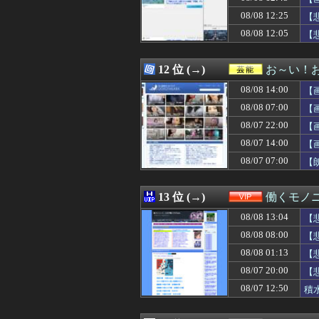
08/08 13:34
メッシは「史上最
08/08 12:25
08/08 13:33
【ｼｺ動画】和服
【
08/08 13:33
【おすすめ漫画
ぁ
08/08 12:05
【
08/08 13:32
夫婦の営みがな
08/08 13:31
【悲報】外人の「
08/08 13:31
ナイナイ岡村、家
12 位 (→)
お～い！
08/08 13:31
デニー、辺野古
08/08 14:00
【
08/08 13:31
【ウマ娘】ライ
08/08 13:30
【悲報】佳子さま
08/08 07:00
【
08/08 13:30
【にじ甲2026
08/07 22:00
【
08/08 13:30
今シーズン ソフ
08/07 14:00
08/08 13:30
【画像】咲-Sa
【
08/08 13:30
【朗報】SAROS
08/07 07:00
【
08/08 13:30
【悲報】佐藤二朗
08/08 13:30
◆リーガ◆スペイ
08/08 13:30
ドイツ、熱中症で
13 位 (→)
働くモノニ
08/08 13:30
【家族内争い】
08/08 13:04
【
08/08 13:30
【悲報】佐藤二朗
08/08 13:30
[セガサミーHD]
08/08 08:00
【
08/08 13:30
スロッターさん「
08/08 01:13
【
08/08 13:30
【祝】ナリタブ
08/07 20:00
【
08/08 13:29
好きな芸能人やス
08/08 13:29
デジモンがここに
08/07 12:50
積
08/08 13:29
参政党、福岡県
08/08 13:27
「怒ったら6秒