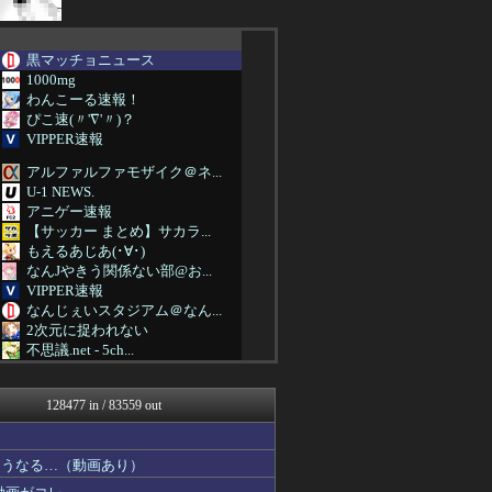
黒マッチョニュース
1000mg
わんこーる速報！
ぴこ速(〃'∇'〃)？
VIPPER速報
アルファルファモザイク＠ネ...
U-1 NEWS.
アニゲー速報
【サッカー まとめ】サカラ...
もえるあじあ(･∀･)
なんJやきう関係ない部@お...
VIPPER速報
なんじぇいスタジアム＠なん...
2次元に捉われない
不思議.net - 5ch...
ツバメ速報＠ヤクルトスワロ...
なんJ PRIDE
128477 in / 83559 out
ラビット速報
筋肉速報
バスケまとめ・COM
こうなる…（動画あり）
痛いニュース(ﾉ∀`)
フットボール速報