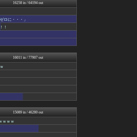
国難にあってもの申す！！
16258 in / 64194 out
気団まとめ-噫無情-｜嫁・...
VIPPER速報
思考ちゃんねる
ゼロに・・・」
ラビット速報
！！
なんじぇいスタジアム＠なん...
アニゲー速報
育児板拾い読み
V速ニュップ
理想ちゃんねる
mashlife通信
16011 in / 77907 out
修羅ママ速報
ｗ
にゅーすアルー！
ポッカキット
反日愚国 恨寓瘻
鬼女はみた -修羅場・恋愛...
保守速報
おうち速報
政経ワロスまとめニュース♪
チゲ速
子育てちゃんねる
15089 in / 46280 out
ガジェット2ch
ｗｗｗｗ
ぐら速 -声優まとめ速報-
不思議.net - 5ch...
ゴールデンタイムズ