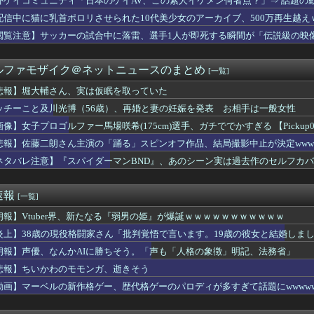
外ゲイコミュニティ「日本のゲイAV、この素人イケメン何者点？」⇒ 話題の
三村妃乃さんの、選抜落ちは可哀想だよね！？【NGT48 12...
配信中に猫に乳首ポロリさせられた10代美少女のアーカイブ、500万再生越え
こしよう！」息子「うん！」→足が遅かった息子と本気で遊び続けた...
下シェルター」整備を正式表明…小池百合子知事「多くの方が滞在、...
閲覧注意】サッカーの試合中に落雷、選手1人が即死する瞬間が「伝説級の映
手さん、営業利益83％減 高値で買い込んだ米が売れず「損切り祭...
さん、「５億円ドロボー」と言われるｗｗｗｗｗｗｗｗｗｗｗｗｗｗ...
ルファモザイク＠ネットニュースのまとめ
[一覧]
MODEROID「スロータースパイン」プラモデル【本日発売】
ニバンで犯されたらｗｗｗｗｗｗｗｗｗｗwwww
悲報】堀大輔さん、実は仮眠を取っていた
ス脱中国依存、量とコストで行き詰まり…台湾メディア！
WWWWWWWWWWWWWWWWWWWWWWWWWWWWWWWWWWWWWW
ッチーこと及川光博（56歳）、再婚と妻の妊娠を発表 お相手は一般女性
み、ハロヲタに生きる目標を与える「みんな、坂本葵花ちゃんのバー...
者、みいちゃんでチー牛なのではという疑惑が生まれるwwwwww...
像】女子プロゴルファー馬場咲希(175cm)選手、ガチででかすぎる 【Pickup07
川光博（56歳）、再婚と妻の妊娠を発表 お相手は一般女性
悲報】佐藤二朗さん主演の「踊る」スピンオフ作品、結局撮影中止が決定wwwww
今年も朝鮮人虐殺に追悼文送らず 関東大震災「毎年同じ、全ての方...
ネタバレ注意】『スパイダーマンBND』、あのシーン実は過去作のセルフカ
があやてぃーとの思い出を語る！！！【乃木坂46】
(32)、自分のシコポイントに気がつくwwwwwww
ゃんの後ろ姿、「デカい」「いや普通」で大論争ｗｗｗｗ
速報
[一覧]
ートの夜神月さん、ぶっちゃけガチで正しかったｗｗｗｗ
ネ（村上宗隆）は打撃だけでなくチームの雰囲気を良くしてくれる。...
朗報】Vtuber界、新たなる『弱男の姫』が爆誕ｗｗｗｗｗｗｗｗｗｗｗ
には、女性に異常なほど馴れ馴れしいおっさんがいた。周囲も困り果...
炎上】38歳の現役格闘家さん「批判覚悟で言います。19歳の彼女と結婚しま
師に55億円騙し取られた…」ワイ「はえーかわいそう…会社滅茶苦...
型パーク「ジャングリア」、とんでもない物を投入してしまう！！！...
朗報】声優、なんかAIに勝ちそう。「声も「人格の象徴」明記、法務省」
するせいで俺が職場で恥をかいてる理由がこれ・・・
悲報】ちいかわのモモンガ、逝きそう
校行事で登山中にクマスプレー顔に誤射される ヘリで救助搬送
動画】マーベルの新作格ゲー、歴代格ゲーのパロディが多すぎて話題にwwwww
マンに出てる秦瑞穂、極小パンティ尻がHすぎる
NTER×HUNTER』凄い事に気付いたｗｗｗｗ「ハンターハ...
俺、21歳の彼女に振り回されて限界…その理由がコレｗｗｗｗ