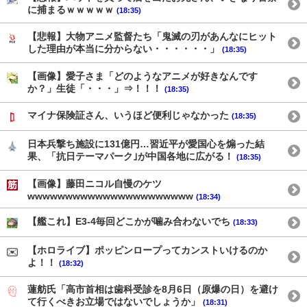
に捕まるｗｗｗｗｗ
(18:35)
【悲報】大物アニメ監督たち「鬼滅の刃があんなにヒット
した理由が本当に分からない・・・・・・」
(18:35)
【画像】愛子さま「どのようなアニメが好きなんです
か？」生徒「・・・」⇒！！！
(18:35)
マイナ保険証さん、いうほど便利じゃなかった
(18:35)
日本兵撃ち施設に131億円…習近平が愛国心を煽った結
果、「抗日テーマパーク｣が中国各地に広がる！
(18:35)
【画像】藤田ニコル自慢のケツ
wwwwwwwwwwwwwwwwwwwwww
(18:34)
【艦これ】E3-4毎回どこかが噛み合わないでち
(18:33)
【ホロライブ】ポッピンロープってカンストいけるのか
よ！！
(18:32)
蓮舫氏「高市首相は歯科受診を8月6日（原爆の日）を避け
て行くべきお立場ではないでしょうか」
(18:31)