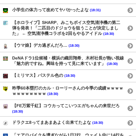
小学生の体力って改めてヤバかったよな
(18:31)
【ホロライブ】SHARP、みこちボイス空気清浄機の第二
弾を発表！「二匹目のドジョウを狙うことが決定しまし
た」 ← 空気清浄機コラボを2回もやるアイドル
(18:30)
【ウマ娘】デカ過ぎんだろ…
(18:30)
DeNAドラ1位候補・横浜の織田翔希、木村社長が熱い視線
「魅力的ですね。興味を持って見に来ています」
(18:30)
【ミリマス】パステル色の
(18:30)
昨季60本塁打のカル・ローリーさんの今季の成績ｗｗｗｗ
ｗｗｗｗｗｗｗｗ
(18:30)
【FE万紫千紅】コウカってこいつエガちゃんの来世だろ
(18:30)
ドラクエ8ってまあまあよく出来てたよな
(18:30)
「エアロバイクを漕ぎながら1日7行、ウェイト中に14行を