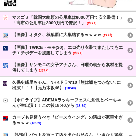
マスゴミ「韓国大統領の公用車は6000万円で安全装備！」
「高市の公用車は3000万円で贅沢！」
(ｵﾇﾇﾒ)
【画像】オタク、秋葉原に大集結するｗｗｗｗ
(ｵﾇﾇﾒ)
【画像】TWICE・モモ(30)、エロ売り衣装でまたしてもエ
チエチボデーを披露してしまう
(ｵﾇﾇﾒ)
【画像】サンモニの女子アナさん、日曜の朝から素材を提
供してしまう
(ｵﾇﾇﾒ)
久保史緒里ちゃん、NHKドラマ10 ｢熊は嘘をつかない｣に
出演！！！【元乃木坂46】
(18:40)
【ホロライブ】ABEMAラッキーフェスに船長とベーちゃ
んが生出演！！この後18:40から
(18:39)
カープも見習うべき『ピースウイング』の演出が豪華すぎ
るｗｗｗ
(18:39)
【悲報】バットを買って店を出たお兄さん、いきなり警察