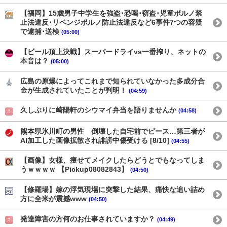
【福岡】15歳男子中学生を強盗･恐喝･窃盗･児童ポルノ禁
止法違反･リベンジポルノ防止法違反など6事件7つの容疑
で逮捕･送検
(05:00)
【ビール頂上決戦】スーパードライvs一番搾り、ネットの
本音は？
(05:00)
広島の原爆によってこれまで知られていなかった多成分合
金が生成されていたことが判明！
(04:59)
久しぶりに崎陽軒のシウマイ弁当を語りませんか
(04:58)
熊本県氷川町の男性 倒壊した自宅前でピース…第三者が
AI加工した画像拡散され誹謗中傷受ける [8/10]
(04:55)
【画像】女様、痩せてメイクしたらどうとでもなってしま
うｗｗｗｗ 【Pickup08082843】
(04:50)
【修羅場】嫁の浮気現場に突撃した結果、痛快な追い詰め
方に全米が震撼www
(04:50)
発達障害の方何のお仕事されていますか？
(04:49)