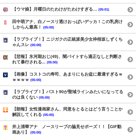
【ウマ娘】月曜日のたわけがたわけすぎる…
(05:01)
田中萌アナ、白ノースリ透けおっぱいデッカ！この乳房け
しからん最高！
(05:00)
【ラブライブ！】ニジガクの正統派美少女枠桜坂しずくち
ゃんスレ
(05:00)
【悲報】氷河期おじ(49)、闇バイトすら適正なしと判断さ
れて暴行される...
(05:00)
【画像】コストコの寿司、あまりにもお盆に最適すぎるｗ
ｗｗｗｗ
(05:00)
【ラブライブ！】バスト90が聖域ラインみたいになってる
のは良くない
(05:00)
【朗報】女性漫画家さん、同意をとるとはどう言うことか
解説してくれる
(05:00)
井上清華アナ ノースリーブの脇見せポーズ！！【GIF動
画あり】
(05:00)