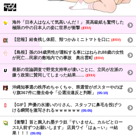
海外「日本人はなんて気高いんだ！」 英高級紙も驚愕した
極限の中の日本人の姿に世界が衝撃
(ｵﾇﾇﾒ)
【悲報】給食残し体罰、頬つかみミニトマトを口に
(ｵﾇﾇﾒ)
【島根】孫の34歳男性が運転する車にはねられ88歳の女性
が死亡…民家の敷地内での事故 奥出雲町
(ｵﾇﾇﾒ)
最新の世論調査で野党支持率が凄いことに、立民が左派の
嫌う政策に賛同してしまった結果……
(ｵﾇﾇﾒ)
沖縄知事選の秩序めちゃくちゃ、県選管がポスターやのぼ
り旗367件に撤去命令「公選法違反と判断」
(05:10)
【GIF】声優の水瀬いのりさん、スタッフに鼻毛を投げつ
ける瞬間を激写されるｗｗｗｗｗｗ
(05:05)
【衝撃】首と腕入れ墨チラ奴「すいません、カルビとロー
ス3人前ずつお願いします」 店員ワイ「はぁ～い」⇒結
果！！！
(05:05)