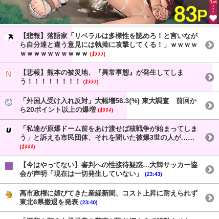
【悲報】落語家「リベラルは多様性を認めろ！と言いなが
ら自分達と違う意見には執拗に攻撃してくる！」ｗｗｗｗ
ｗｗｗｗｗｗｗｗｗｗ
(ｵﾇﾇﾒ)
【悲報】熊本の被災地、『異常事態』が発生してしま
う！！！！！！！！
(ｵﾇﾇﾒ)
「外国人受け入れ反対」大幅増56.3(%) 東大調査 前回か
ら20ポイント以上の爆増
(ｵﾇﾇﾒ)
「私達が原爆ドーム前をあけ渡せば核戦争が始まってしま
う」と訴える市民団体、それを聞いた被爆3世の人が……
(ｵﾇﾇﾒ)
【今はやってない】審判への性接待疑惑…大韓サッカー協
会が声明「現在は一切発生していない」
(23:43)
高市政権に媚びてきた産経新聞、コスト上昇に耐えられず
東北6県撤退を発表
(23:40)