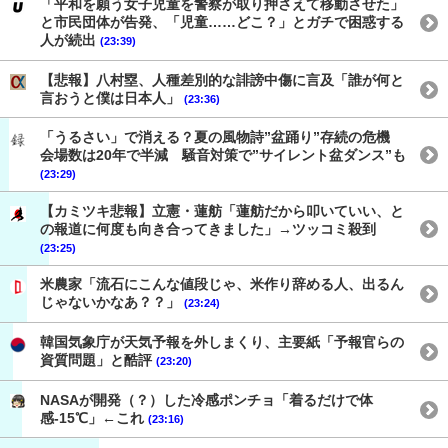
「平和を願う女子児童を警察が取り押さえて移動させた」
と市民団体が告発、「児童……どこ？」とガチで困惑する
人が続出
(23:39)
【悲報】八村塁、人種差別的な誹謗中傷に言及「誰が何と
言おうと僕は日本人」
(23:36)
「うるさい」で消える？夏の風物詩”盆踊り”存続の危機
会場数は20年で半減 騒音対策で”サイレント盆ダンス”も
(23:29)
【カミツキ悲報】立憲・蓮舫「蓮舫だから叩いていい、と
の報道に何度も向き合ってきました」→ツッコミ殺到
(23:25)
米農家「流石にこんな値段じゃ、米作り辞める人、出るん
じゃないかなあ？？」
(23:24)
韓国気象庁が天気予報を外しまくり、主要紙「予報官らの
資質問題」と酷評
(23:20)
NASAが開発（？）した冷感ポンチョ「着るだけで体
感-15℃」←これ
(23:16)