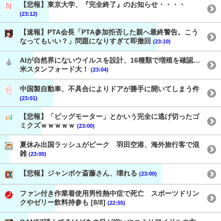
【悲報】東京大学、『完全終了』のお知らせ・・・・
(23:12)
【速報】PTA会長「PTA参加拒否した親へ最終警告。こう
なってもいい？」問題になりすぎて即撤回
(23:10)
AIが自然界にないウイルスを設計、16種類で増殖を確認…
米スタンフォード大！
(23:04)
中国製自動車、不具合によりドアが勝手に開いてしまう件
(23:01)
【悲報】「ビッグモーター」とかいう完全に逃げ切ったゴ
ミクズｗｗｗｗｗ
(23:00)
夏休み出国ラッシュがピーク 羽田空港、海外旅行客で混
雑
(23:00)
【悲報】ジャンポケ斎藤さん、壊れる
(23:00)
ファン付き作業着使用男性熱中症で死亡 スポーツドリン
クやゼリー飲料持参も [8/8]
(22:55)