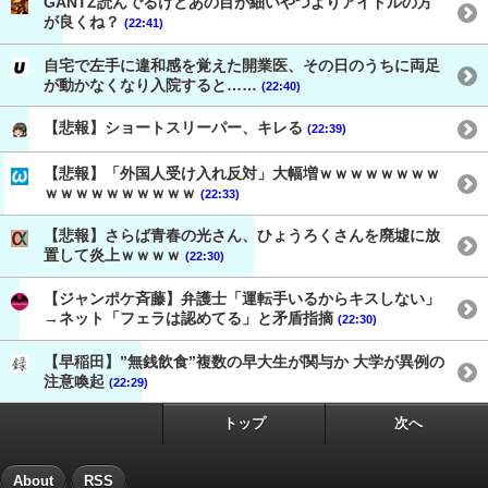
GANTZ読んでるけどあの目が細いやつよりアイドルの方
が良くね？
(22:41)
自宅で左手に違和感を覚えた開業医、その日のうちに両足
が動かなくなり入院すると……
(22:40)
【悲報】ショートスリーパー、キレる
(22:39)
【悲報】「外国人受け入れ反対」大幅増ｗｗｗｗｗｗｗｗ
ｗｗｗｗｗｗｗｗｗｗ
(22:33)
【悲報】さらば青春の光さん、ひょうろくさんを廃墟に放
置して炎上ｗｗｗｗ
(22:30)
【ジャンポケ斉藤】弁護士「運転手いるからキスしない」
→ネット「フェラは認めてる」と矛盾指摘
(22:30)
【早稲田】”無銭飲食”複数の早大生が関与か 大学が異例の
注意喚起
(22:29)
トップ
次へ
About
RSS