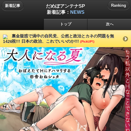
だめぽアンテナSP
Ranking
新着記事
新着記事：
NEWS
トップ
次へ
裏金疑惑で渦中の自民党、公然と政治とカネの問題を無
視!!! 日本の政治、これでいいのか!!!
(PickUP!)