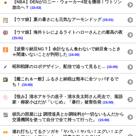
【NBA】DENがロニー・ウォーカー4世を獲得！ワトソン
放出へ？
(15:02)
【ウマ娘】夏の暑さにも元気なアーモンドッグ
(15:01)
【ウマ娘】海外トレによるライトハローさんとの最高の夜
(15:01)
【波乗り納豆NG？】余計なもん食わないで納豆食っとき
ゃ間違いないことが判明した
(15:00)
昭和戦隊のロボデザイン、配信で追って見ると…
(15:00)
【艦これ＆一般】ふるさと納税は熊本に全ツッパするで
ち！
(15:00)
【恨み】清水アキラの息子・清水良太郎さん死去で、落語
家・柳家小はだが「いじめ」「暴行」被害告発
(15:00)
彼氏の部屋には 調理道具とか調味料が一切ないもんだから
交通機関を使って自分で全て持って行った。
(15:00)
連れ打ちしてるクソガキ「ヤバい！ヤバい！エグい！エグ