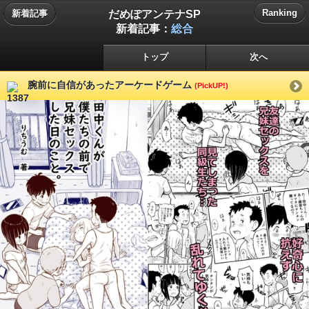
だめぽアンテナSP
Ranking
新着記事
新着記事：
総合
トップ
次へ
腕前に自信があったアーケードゲーム
(PickUP!)