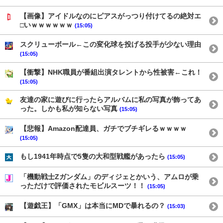
【画像】アイドルなのにピアスがっつり付けてるの絶対エ
□いｗｗｗｗｗｗ
(15:05)
スクリューボール←この変化球を投げる投手が少ない理由
(15:05)
【衝撃】NHK職員が番組出演タレントから性被害←これ！
(15:05)
友達の家に遊びに行ったらアルバムに私の写真が飾ってあ
った。しかも私が知らない写真
(15:05)
【悲報】Amazon配達員、ガチでブチギレるｗｗｗｗ
(15:05)
もし1941年時点で5隻の大和型戦艦があったら
(15:05)
「機動戦士Ζガンダム」のディジェとかいう、アムロが乗
っただけで評価されたモビルスーツ！！
(15:05)
【遊戯王】「GMX」は本当にMDで暴れるの？
(15:03)