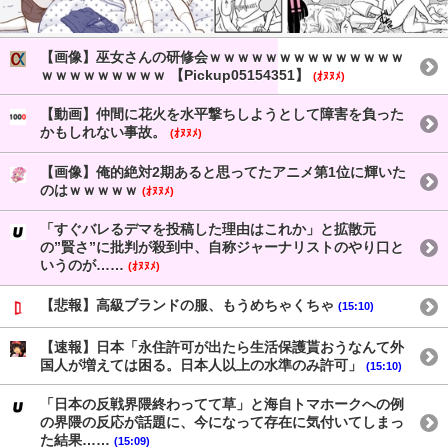
【画像】巫女さんの研修会ｗｗｗｗｗｗｗｗｗｗｗｗｗｗ
ｗｗｗｗｗｗｗｗｗ 【Pickup05154351】
(ｵﾇﾇﾒ)
【動画】仲間に花火を水平撃ちしようとして障害を負った
かもしれない事故。
(ｵﾇﾇﾒ)
【画像】俺的絶対2期あると思ってたアニメ第1位に輝いた
のはｗｗｗｗｗ
(ｵﾇﾇﾒ)
「すぐバレるデマを投稿した理由はこれか」と拡散元
の”賢さ”に批判が殺到中、自称ジャーナリストのやり口と
いうのが……
(ｵﾇﾇﾒ)
【悲報】高級ブランドの服、もうめちゃくちゃ
(15:10)
【速報】日本「永住許可が出たら生活保護貰おうなんて外
国人が増えては困る。日本人以上の水準のみ許可」
(15:10)
「日本の反戦界隈終わってて草」と海自トマホークへの例
の界隈の反応が話題に、今になって存在に気付いてしまっ
た結果……
(15:09)