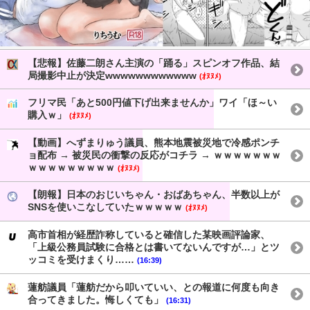
【悲報】佐藤二朗さん主演の「踊る」スピンオフ作品、結
局撮影中止が決定wwwwwwwwwwww
(ｵﾇﾇﾒ)
フリマ民「あと500円値下げ出来ませんか」ワイ「ほ～い
購入ｗ」
(ｵﾇﾇﾒ)
【動画】へずまりゅう議員、熊本地震被災地で冷感ポンチ
ョ配布 → 被災民の衝撃の反応がコチラ → ｗｗｗｗｗｗｗ
ｗｗｗｗｗｗｗｗｗ
(ｵﾇﾇﾒ)
【朗報】日本のおじいちゃん・おばあちゃん、半数以上が
SNSを使いこなしていたｗｗｗｗｗ
(ｵﾇﾇﾒ)
高市首相が経歴詐称していると確信した某映画評論家、
「上級公務員試験に合格とは書いてないんですが…」とツ
ッコミを受けまくり……
(16:39)
蓮舫議員「蓮舫だから叩いていい、との報道に何度も向き
合ってきました。悔しくても」
(16:31)