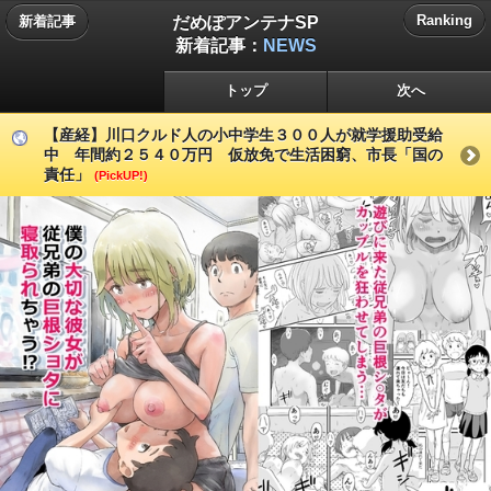
だめぽアンテナSP
Ranking
新着記事
新着記事：
NEWS
トップ
次へ
【産経】川口クルド人の小中学生３００人が就学援助受給
中 年間約２５４０万円 仮放免で生活困窮、市長「国の
責任」
(PickUP!)