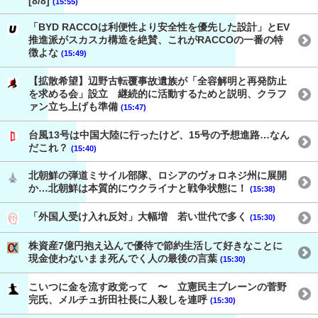
[8/8]
(15:55)
「BYD RACCOは利便性より安全性を優先した設計」とEV
推進派がスカスカ構造を絶賛、これがRACCOの一番の特
徴よな
(15:49)
【拡散希望】辺野古転覆事故遺族が「全容解明と再発防止
を求める会」設立 継続的に活動するためと説明、クラフ
ァン立ち上げも準備
(15:47)
台風13号は中国大陸に行ったけど、15号の予想進路…なん
だこれ？
(15:40)
北朝鮮の弾道ミサイル部隊、ロシアのヴォロネジ州に展開
か…北朝鮮は本質的にウクライナと戦争状態に！
(15:38)
「外国人受け入れ反対」大幅増 若い世代で多く
(15:30)
株資産7億円抱え込んで優待で節約生活して好きなことに
現金使わないまま死んでく人の最後の言葉
(15:30)
こいつに金を流す政党って 〜 立憲民主ブレーンの菅野
完氏、メルチュ折田社長に人殺しを連呼
(15:30)