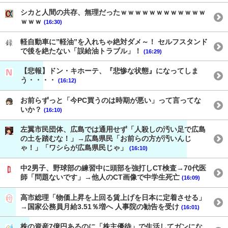
シカと人間の共存、無理だったｗｗｗｗｗｗｗｗｗｗｗｗ
ｗｗｗ
(16:30)
軽自動車に”軽油”を入れちゃ絶対ダメ～！ セルフスタンド
で後を絶たない「誤給油トラブル」！
(16:29)
【悲報】ドン・キホーテ、『悲惨な状態』になってしま
う・・・・
(16:12)
お前らずっと「今PC買うのは時期が悪い」って言ってな
いか？
(16:10)
左翼市民団体、広島では通用せず「人殺しの汚い足で広島
の土を踏むな！」→広島県民「お前らの方が汚いんじ
ゃ！」「ワシらが広島県民じゃ」
(16:10)
中2男子、野球部の練習中に頭部を強打しCT検査→70代医
師「問題ないです」→他人のCT画像で中学生死亡
(16:09)
高市総理「物価上昇を上回る賃上げを日本に定着させる」
→国家公務員月給3.51％増へ 人事院の勧告を受け
(16:01)
株の資産7億円あるのに「株主優待」で生活してガンにな