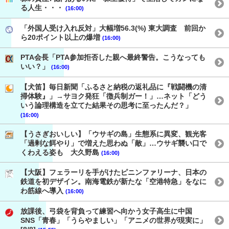
る人生・・・
(16:00)
「外国人受け入れ反対」大幅増56.3(%) 東大調査 前回か
ら20ポイント以上の爆増
(16:00)
PTA会長「PTA参加拒否した親へ最終警告。こうなっても
いい？」
(16:00)
【犬笛】毎日新聞「ふるさと納税の返礼品に『戦闘機の清
掃体験』」→サヨク発狂「徴兵制ガー！」…ネット「どう
いう論理構造を立てた結果その思考に至ったんだ？」
(16:00)
【うさぎおいしい】「ウサギの島」生態系に異変、観光客
「過剰な餌やり」で増えた思わぬ「敵」…ウサギ襲い口で
くわえる姿も 大久野島
(16:00)
【大阪】フェラーリを手がけたピニンファリーナ、日本の
鉄道を初デザイン。南海電鉄が新たな「空港特急」をなに
わ筋線へ導入
(16:00)
放課後、弓袋を背負って練習へ向かう女子高生に中国
SNS「青春」「うらやましい」「アニメの世界が現実に」