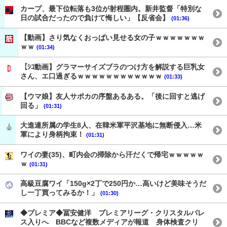
カープ、最下位転落も3位が射程圏内。新井監督「特別な
日の試合だったので負けて悔しい」【反省会】
(01:36)
【動画】さり気なくおっぱい見せる女の子ｗｗｗｗｗｗｗ
ｗｗ
(01:34)
【ｼｺ動画】グラマーサイズブラのつけ方を解説する巨乳女
さん、エ口過ぎるｗｗｗｗｗｗｗｗｗｗｗｗ
(01:33)
【ウマ娘】友人サポカの序盤あるある。「後に回すと逃げ
回る」
(01:31)
大進連所属の学生8人、在韓米軍平沢基地に無断侵入…米
軍により身柄拘束！
(01:31)
ワイの妻(35)、町内会の掃除から汗だくで帰宅ｗｗｗｗｗ
ｗ
(01:31)
高級豆腐ワイ「150g×2丁で250円か…高いけど美味そうだ
し一丁買ってみるか！」
(01:30)
◆プレミア◆冨安健洋 プレミアリーグ・クリスタルパレ
ス入りへ BBCなど複数メディアが報道 身体検査クリ