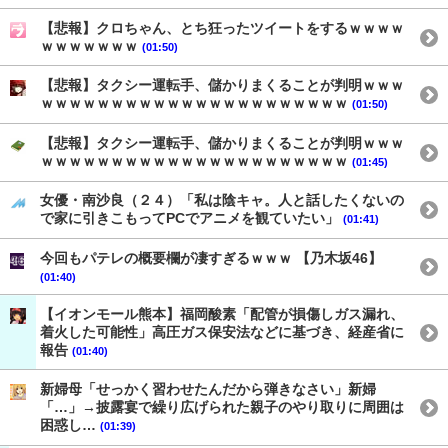
【悲報】クロちゃん、とち狂ったツイートをするｗｗｗｗ
ｗｗｗｗｗｗｗ
(01:50)
【悲報】タクシー運転手、儲かりまくることが判明ｗｗｗ
ｗｗｗｗｗｗｗｗｗｗｗｗｗｗｗｗｗｗｗｗｗｗ
(01:50)
【悲報】タクシー運転手、儲かりまくることが判明ｗｗｗ
ｗｗｗｗｗｗｗｗｗｗｗｗｗｗｗｗｗｗｗｗｗｗ
(01:45)
女優・南沙良（２４）「私は陰キャ。人と話したくないの
で家に引きこもってPCでアニメを観ていたい」
(01:41)
今回もパテレの概要欄が凄すぎるｗｗｗ 【乃木坂46】
(01:40)
【イオンモール熊本】福岡酸素「配管が損傷しガス漏れ、
着火した可能性」高圧ガス保安法などに基づき、経産省に
報告
(01:40)
新婦母「せっかく習わせたんだから弾きなさい」新婦
「…」→披露宴で繰り広げられた親子のやり取りに周囲は
困惑し…
(01:39)