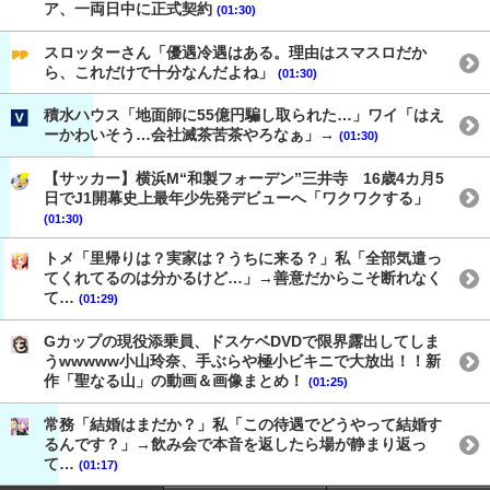
ア、一両日中に正式契約
(01:30)
スロッターさん「優遇冷遇はある。理由はスマスロだか
ら、これだけで十分なんだよね」
(01:30)
積水ハウス「地面師に55億円騙し取られた…」ワイ「はえ
ーかわいそう…会社滅茶苦茶やろなぁ」→
(01:30)
【サッカー】横浜M“和製フォーデン”三井寺 16歳4カ月5
日でJ1開幕史上最年少先発デビューへ「ワクワクする」
(01:30)
トメ「里帰りは？実家は？うちに来る？」私「全部気遣っ
てくれてるのは分かるけど…」→善意だからこそ断れなく
て…
(01:29)
Gカップの現役添乗員、ドスケベDVDで限界露出してしま
うwwwww小山玲奈、手ぶらや極小ビキニで大放出！！新
作「聖なる山」の動画＆画像まとめ！
(01:25)
常務「結婚はまだか？」私「この待遇でどうやって結婚す
るんです？」→飲み会で本音を返したら場が静まり返っ
て…
(01:17)