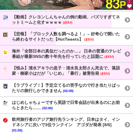
【動画】クレヨンしんちゃんの例の動画、バズリすぎてネ
ットミームと化すｗｗｗｗ
(ｵﾇﾇﾒ)
【悲報】「ブロック人数を調べるよ！」←好奇心で開いた
ら終わるサイトだった【HotTweets】
(ｵﾇﾇﾒ)
海外「全部日本の真似だったのか…」 日本の普通のテレビ
番組が最新SNSの数十年先を行っていたと話題に
(ｵﾇﾇﾒ)
【恨み】清水アキラの息子・清水良太郎さん死去で、落語
家・柳家小はだが「いじめ」「暴行」被害告発
(ｵﾇﾇﾒ)
【ラブライブ！】予定立てるの苦手なので行き当たりばっ
たりの旅行しかできません
(02:00)
はじめしゃちょーですら英語で日常会話が出来るのにお前
らときたら……
(02:00)
欧州旅行者のアジア旅行先ランキング、日本はタイ、イン
ドネシアに次いで3位ランクイン アゴダが発表 [8/6]
(01:55)