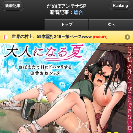
だめぽアンテナSP
Ranking
新着記事
新着記事：
総合
トップ
次へ
世界の村上、59本塁打249三振ペースwww
(PickUP!)