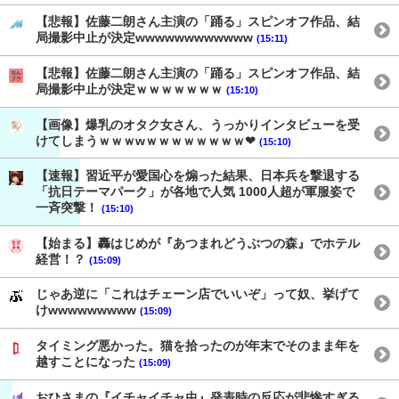
【悲報】佐藤二朗さん主演の「踊る」スピンオフ作品、結
局撮影中止が決定wwwwwwwwwwww
(15:11)
【悲報】佐藤二朗さん主演の「踊る」スピンオフ作品、結
局撮影中止が決定ｗｗｗｗｗｗｗ
(15:10)
【画像】爆乳のオタク女さん、うっかりインタビューを受
けてしまうｗｗｗwｗｗｗｗｗｗｗｗ❤
(15:10)
【速報】習近平が愛国心を煽った結果、日本兵を撃退する
「抗日テーマパーク」が各地で人気 1000人超が軍服姿で
一斉突撃！
(15:10)
【始まる】轟はじめが『あつまれどうぶつの森』でホテル
経営！？
(15:09)
じゃあ逆に「これはチェーン店でいいぞ」って奴、挙げて
けwwwwwwwww
(15:09)
タイミング悪かった。猫を拾ったのが年末でそのまま年を
越すことになった
(15:09)
おひさまの『イチャイチャ虫』発表時の反応が悲惨すぎる