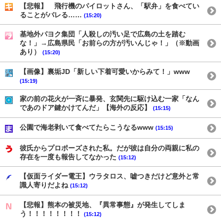
【悲報】 飛行機のパイロットさん、「駅弁」を食べてい
ることがバレる……
(15:20)
基地外パヨク集団「人殺しの汚い足で広島の土を踏む
な！」→広島県民「お前らの方が汚いんじゃ！」（※動画
あり）
(15:20)
【画像】裏垢JD「新しい下着可愛いからみて！」www
(15:19)
家の前の花火が一斉に暴発、玄関先に駆け込む一家「なん
であのドア鍵かけてんだ」【海外の反応】
(15:15)
公園で海老剥いて食べてたらこうなるwww
(15:15)
彼氏からプロポーズされた私。だが彼は自分の両親に私の
存在を一度も報告してなかった
(15:12)
【仮面ライダー電王】ウラタロス、嘘つきだけど意外と常
識人寄りだよね
(15:12)
【悲報】熊本の被災地、『異常事態』が発生してしま
う！！！！！！！！
(15:12)