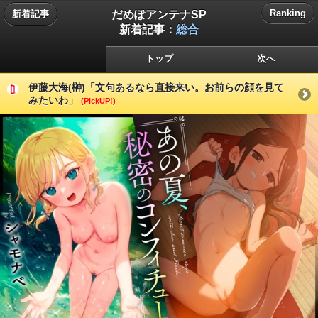
だめぽアンテナSP
Ranking
新着記事
新着記事：
総合
トップ
次へ
伊藤大海(榊)「文句あるなら直接来い。お前らの顔を見て
みたいわ」
(PickUP!)