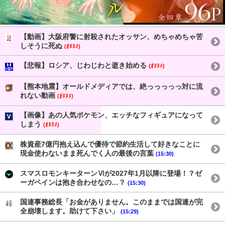
【動画】大阪府警に射殺されたオッサン、めちゃめちゃ苦
しそうに死ぬ
(ｵﾇﾇﾒ)
【悲報】ロシア、じわじわと逝き始める
(ｵﾇﾇﾒ)
【熊本地震】オールドメディアでは、絶っっっっっ対に流
れない動画
(ｵﾇﾇﾒ)
【画像】あの人気ポケモン、エッチなフィギュアになって
しまう
(ｵﾇﾇﾒ)
株資産7億円抱え込んで優待で節約生活して好きなことに
現金使わないまま死んでく人の最後の言葉
(15:30)
スマスロモンキーターンⅥが2027年1月以降に登場！？ゼ
ーガペインは抱き合わせなの…？
(15:30)
国連事務総長「お金がありません。このままでは国連が完
全崩壊します。助けて下さい」
(15:29)