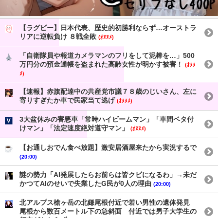
【ラグビー】日本代表、歴史的初勝利ならず…オーストラ
リアに逆転負け ８戦全敗
(ｵﾇﾇﾒ)
「自衛隊員や報道カメラマンのフリをして泥棒を…」500
万円分の預金通帳を盗まれた高齢女性が明かす被害！
(ｵﾇﾇ
ﾒ)
【速報】赤旗配達中の共産党市議７８歳のじいさん、左に
寄りすぎたか車で民家当て逃げ
(ｵﾇﾇﾒ)
3大盆休みの害悪車「常時ハイビームマン」「車間ベタ付
けマン」「法定速度絶対遵守マン」
(ｵﾇﾇﾒ)
【お通しおでん食べ放題】激安居酒屋来たから実況するで
(20:00)
謎の勢力「AI発展したらお前らは皆クビになるわ」→未だ
かつてAIのせいで失業したG民が0人の理由
(20:00)
北アルプス槍ヶ岳の北鎌尾根付近で若い男性の遺体発見
尾根から数百メートル下の急斜面 付近では男子大学生の