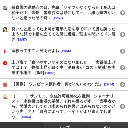
保育園の運動会の日。先輩「サイフがなくなった！犯人は
私子だ！」園長「警察沙汰は勘弁して～」→誰も味方がい
ないと思ったその時…
(19:57)
良いなと思ってた上司が電車の窓を拳で叩いて勝ち誇った
ような顔で中指を立ててる所に遭遇。理由を聞いてドン引
き
(19:57)
宗教ってすごい発明だよね
(19:56)
上げ底で「食べやすいサイズになりました」→実質値上げ
では！？ 物価上昇が続く中、消費者が“コスト削減”を実
感する場面 [8/9]
(19:55)
【画像】 ワンピース原作者「何が "ちいかわ" だ」
(19:54)
（ ´_ゝ`）サンモニ、永住許可厳格化を批判 ジャーナリ
スト「永住権は生活の基盤。それを揺るがす」「当事者か
ら、労働力としてだけ求められ住民とはみられないのかと
いう声」アナ「政府によって、ヘイトがより進んでしま
う」
(19:53)
トップ
次へ