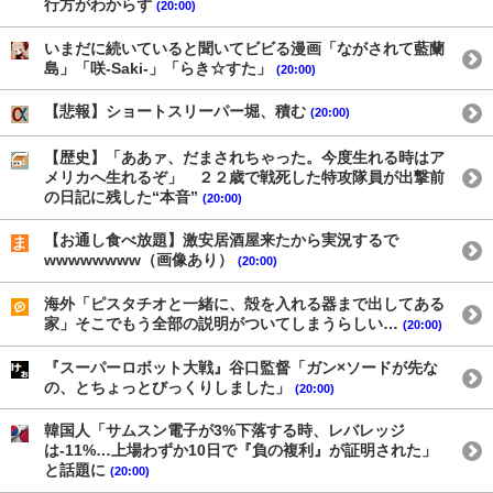
行方がわからず
(20:00)
いまだに続いていると聞いてビビる漫画「ながされて藍蘭
島」「咲-Saki-」「らき☆すた」
(20:00)
【悲報】ショートスリーパー堀、積む
(20:00)
【歴史】「ああァ、だまされちゃった。今度生れる時はア
メリカへ生れるぞ」 ２２歳で戦死した特攻隊員が出撃前
の日記に残した“本音”
(20:00)
【お通し食べ放題】激安居酒屋来たから実況するで
wwwwwwww（画像あり）
(20:00)
海外「ピスタチオと一緒に、殻を入れる器まで出してある
家」そこでもう全部の説明がついてしまうらしい…
(20:00)
『スーパーロボット大戦』谷口監督「ガン×ソードが先な
の、とちょっとびっくりしました」
(20:00)
韓国人「サムスン電子が3%下落する時、レバレッジ
は-11%…上場わずか10日で『負の複利』が証明された」
と話題に
(20:00)