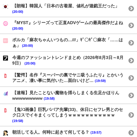
【朗報】韓国人「日本の古着屋、値札が遊戯王だった」
(20:00)
『MYST』シリーズって正直ADVゲームの最高傑作だよね
(20:00)
ポルカ「麻衣ちゃんいつもの…///」ｷﾞ〇ｷﾞ〇麻衣「……は
ぁ」
(20:00)
今週のファッショントレンドまとめ（2026年8月3日～8月
9日）
(20:00)
【驚愕】名作『スーパーの裏でヤニ吸うふたり』とかいう
アニメ、凄い事に気付いた…面白いけど…
(19:59)
【速報】見たことない魔物を揺らしまくる生足かほりん
wwwwwwwww
(19:58)
【鬼ｼｺ画像】巨乳ババア先輩(33)、休日にセフレ男とのセ
ク口スでイキまくってしまうｗｗｗｗｗｗｗｗｗｗｗ
(19:58)
朝活してる人。何時に起きて何してる？
(19:57)